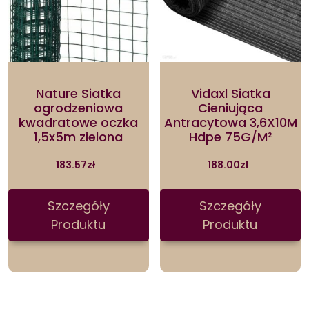
Nature Siatka
Vidaxl Siatka
ogrodzeniowa
Cieniująca
kwadratowe oczka
Antracytowa 3,6X10M
1,5x5m zielona
Hdpe 75G/M²
183.57
zł
188.00
zł
Szczegóły
Szczegóły
Produktu
Produktu