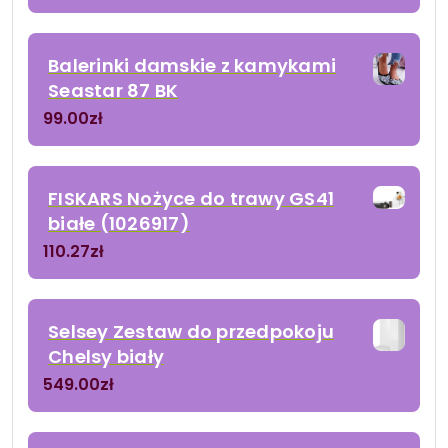
Balerinki damskie z kamykami
Seastar 87 BK
99.00
zł
FISKARS Nożyce do trawy GS41
białe (1026917)
110.27
zł
Selsey Zestaw do przedpokoju
Chelsy biały
549.00
zł