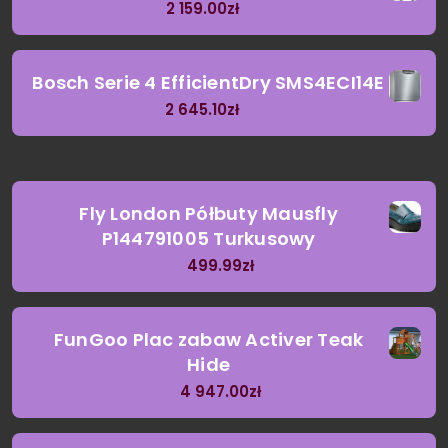
2 159.00
zł
Bosch Serie 4 EfficientDry SMS4ECI14E
2 645.10
zł
Fly London Półbuty Mausfly
P144791005 Turkusowy
499.99
zł
FunGoo Plac zabaw Activer Teak
Hide
4 947.00
zł