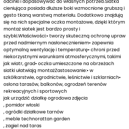
odcinki i dopasowywać do własnych potrzeb.Siatka
cieniująca posiada dłuższe boki wzmocnione grubszą i
gęsto tkaną warstwą materiału. Dodatkowo znajdują
się na nich specjalne oczka montażowe, dzięki którym
montaż siatek jest bardzo prosty i
szybki.Właściwości:• tworzy skuteczną ochronę upraw
przed nadmiernym nasłonecznieniem• zapewnia
optymalną wentylację i temperaturę• chroni przed
niekorzystnymi warunkami atmosferycznymi, takimi
jak wiatr, grad• oczka umieszczone na obrzeżach
siatki ułatwiają montażZastosowanie:• w
szkółkarstwie, ogrodnictwie, leśnictwie i szklarniach•
osłona tarasów, balkonów, ogrodzeń terenów
rekreacyjnych i sportowych
jak urządzić działkę ogrodowa zdjęcia
, pomidor włoski
, ogródki działkowe tarnów
, meble technorattan garden
, zagiel nad taras