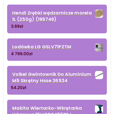
Hendi Zrębki wędzarnicze morela
1L (250g) (199749)
3.69
zł
Lodówka LG GSLV71PZTM
4 799.00
zł
Volkel Gwintownik Do Aluminium
M5 Skrętny Hsse 36534
54.20
zł
Makita Wiertarko-Wkrętarka