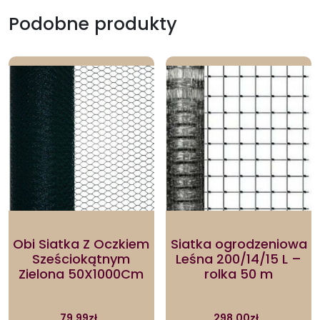
Podobne produkty
Obi Siatka Z Oczkiem
Siatka ogrodzeniowa
Sześciokątnym
Leśna 200/14/15 L –
Zielona 50X1000Cm
rolka 50 m
79.99
zł
298.00
zł