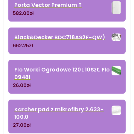
Porta Vector Premium T
582.00
zł
Black&Decker BDC718AS2F-QW)
662.25
zł
Flo Worki Ogrodowe 120L 10Szt. Flo
09481
26.00
zł
Karcher pad z mikrofibry 2.633-
100.0
27.00
zł