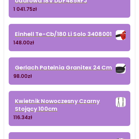
Udarowa 18V DDF485RFJ
1 041.75
zł
Einhell Te-Cb/180 Li Solo 3408001
148.00
zł
Gerlach Patelnia Granitex 24 Cm
98.00
zł
Kwietnik Nowoczesny Czarny
Stojący 100cm
116.34
zł