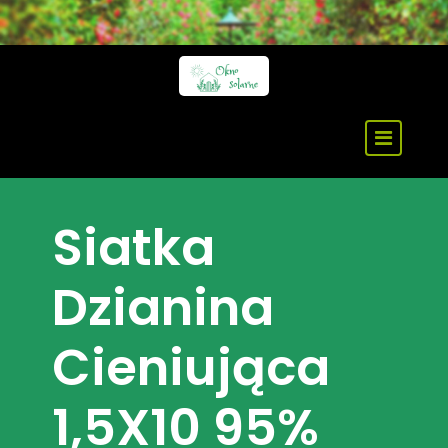
Skip
to
content
Siatka
Dzianina
Cieniująca
1,5X10 95%