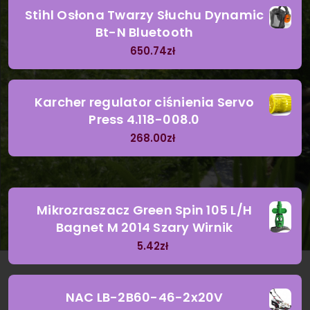
Stihl Osłona Twarzy Słuchu Dynamic
Bt-N Bluetooth
650.74
zł
Karcher regulator ciśnienia Servo
Press 4.118-008.0
268.00
zł
Mikrozraszacz Green Spin 105 L/H
Bagnet M 2014 Szary Wirnik
5.42
zł
NAC LB-2B60-46-2x20V