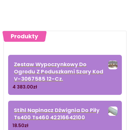
Produkty
Zestaw Wypoczynkowy Do
Ogrodu Z Poduszkami Szary Kod
V-3067585 12-Cz.
4 383.00
zł
Stihl Napinacz Dźwignia Do Piły
Ts400 Ts460 42216642100
18.50
zł