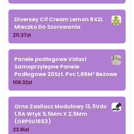
Diversey Cif Cream Lemon 6X2L
Mleczko Do Szorowania
211.37
zł
Panele podłogowe Vidaxl
Samoprzylepne Panele
Podłogowe 20Szt. Pvc 1,86M² Beżowe
109.32
zł
Orno Zasilacz Modułowy 13,5Vdc
1,6A Wtyk 5,5Mm X 2,5Mm
(ORPSU1653)
23.91
zł