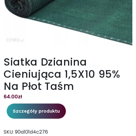
Siatka Dzianina
Cieniująca 1,5X10 95%
Na Płot Taśm
64.00
zł
Szczegóły produktu
SKU:
90a101d4c276