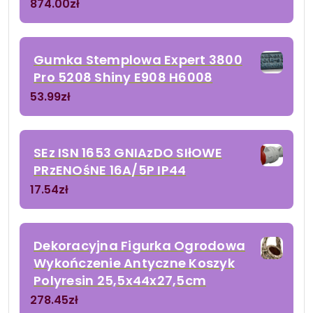
874.00
zł
Gumka Stemplowa Expert 3800
Pro 5208 Shiny E908 H6008
53.99
zł
SEz ISN 1653 GNIAzDO SIłOWE
PRzENOśNE 16A/5P IP44
17.54
zł
Dekoracyjna Figurka Ogrodowa
Wykończenie Antyczne Koszyk
Polyresin 25,5x44x27,5cm
278.45
zł