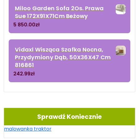
Miloo Garden Sofa 2Os. Prawa
Sue 172X91X71Cm Beżowy
5 850.00
zł
Vidaxl Wisząca Szafka Nocna,
Przydymiony Dąb, 50X36X47 Cm
816861
242.99
zł
Sprawdź Koniecznie
malowanka traktor