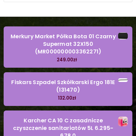
Merkury Market Półka Bota 01 Czarny
Supermat 32X150
(MR000000003362271)
249.00
zł
Fiskars Szpadel Szkółkarski Ergo 181E
(131470)
132.00
zł
Karcher CA 10 C zasadnicze
czyszczenie sanitariatów 5L 6.295-
678.0