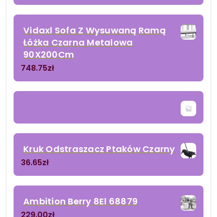
Vidaxl Sofa Z Wysuwaną Ramą
Łóżka Czarna Metalowa
90X200Cm
748.75
zł
Kruk Odstraszacz Ptaków Czarny
36.65
zł
Ambition Berry 8El 68879
229.00
zł