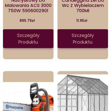
Natryskowy Do
Candeggina Żel Do
Malowania ACS 3000
Wc Z Wybielaczem
750W 5906002901
700Ml
895.79
zł
11.95
zł
Szczegóły
Szczegóły
Produktu
Produktu