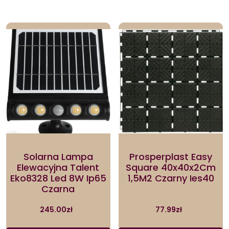
Solarna Lampa
Prosperplast Easy
Elewacyjna Talent
Square 40x40x2Cm
Eko8328 Led 8W Ip65
1,5M2 Czarny Ies40
Czarna
245.00
zł
77.99
zł