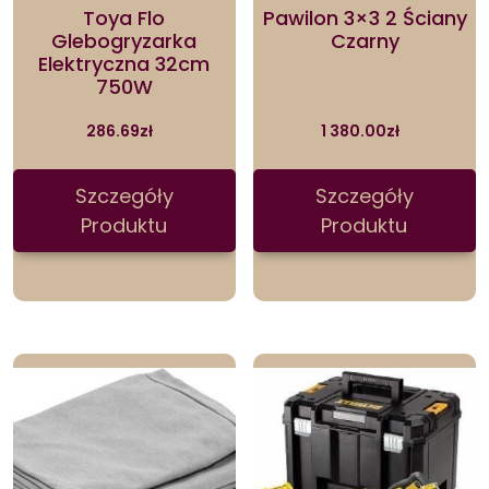
Toya Flo
Pawilon 3×3 2 Ściany
Glebogryzarka
Czarny
Elektryczna 32cm
750W
286.69
zł
1 380.00
zł
Szczegóły
Szczegóły
Produktu
Produktu