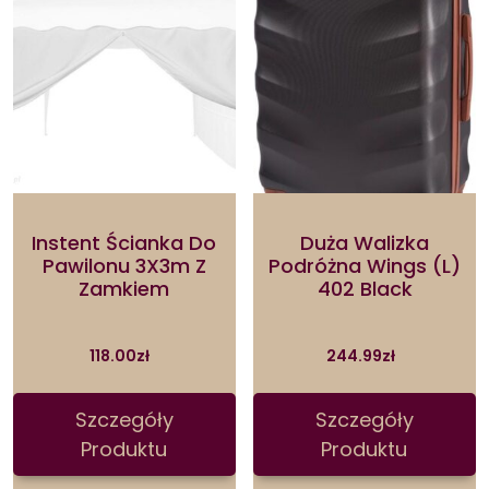
Instent Ścianka Do
Duża Walizka
Pawilonu 3X3m Z
Podróżna Wings (L)
Zamkiem
402 Black
118.00
zł
244.99
zł
Szczegóły
Szczegóły
Produktu
Produktu