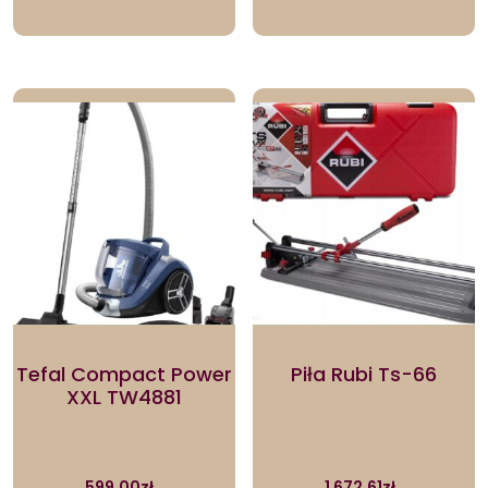
Tefal Compact Power
Piła Rubi Ts-66
XXL TW4881
599.00
zł
1 672.61
zł