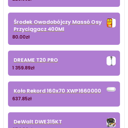
Środek Owadobójczy Massó Osy
Przyciągacz 400Ml
80.00
zł
DREAME T20 PRO
1 359.89
zł
Koło Rekord 160x70 XWP1660000
637.85
zł
DeWalt DWE315KT