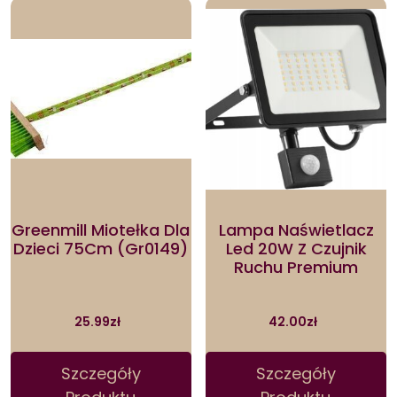
Greenmill Miotełka Dla
Lampa Naświetlacz
Dzieci 75Cm (Gr0149)
Led 20W Z Czujnik
Ruchu Premium
25.99
zł
42.00
zł
Szczegóły
Szczegóły