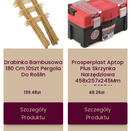
Drabinka Bambusowa
Prosperplast Aptop
180 Cm 10Szt Pergola
Plus Skrzynka
Do Roślin
Narzędziowa
458x257x245Mm
Kap5025Al
139.48
zł
48.26
zł
Szczegóły
Szczegóły
Produktu
Produktu