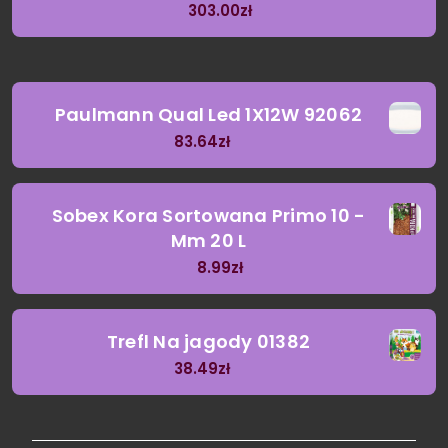
303.00
zł
Paulmann Qual Led 1X12W 92062
83.64
zł
Sobex Kora Sortowana Primo 10 -
Mm 20 L
8.99
zł
Trefl Na jagody 01382
38.49
zł