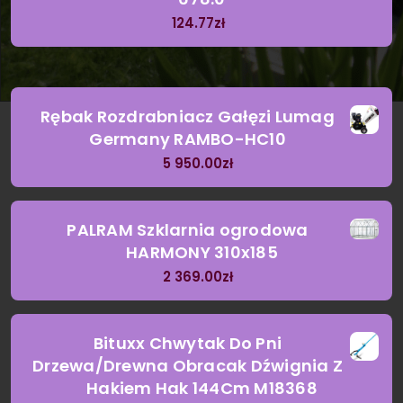
124.77
zł
Rębak Rozdrabniacz Gałęzi Lumag
Germany RAMBO-HC10
5 950.00
zł
PALRAM Szklarnia ogrodowa
HARMONY 310x185
2 369.00
zł
Bituxx Chwytak Do Pni
Drzewa/Drewna Obracak Dźwignia Z
Hakiem Hak 144Cm M18368