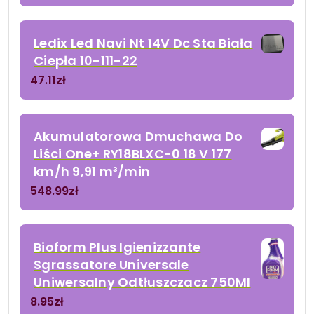
Ledix Led Navi Nt 14V Dc Sta Biała
Ciepła 10-111-22
47.11
zł
Akumulatorowa Dmuchawa Do
Liści One+ RY18BLXC-0 18 V 177
km/h 9,91 m³/min
548.99
zł
Bioform Plus Igienizzante
Sgrassatore Universale
Uniwersalny Odtłuszczacz 750Ml
8.95
zł