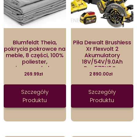
Blumfeldt Theia,
Piła Dewalt Brushless
pokrycia pokrowce na
Xr Flexvolt 2
meble, 8 części, 100%
Akumulatory
poliester,
18V/54V/9.0Ah
nieprzemakalne,
Dcs578X2Qw
jasnoszary
269.99
zł
2 890.00
zł
Szczegóły
Szczegóły
Produktu
Produktu