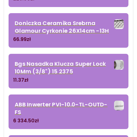
Doniczka Ceramika Srebrna
Glamour Cyrkonie 26X14cm -13H
66.99
zł
Bgs Nasadka Klucza Super Lock
10Mm (3/8") 15 2375
11.37
zł
ABB Inwerter PVI-10.0-TL-OUTD-
FS
6 334.50
zł