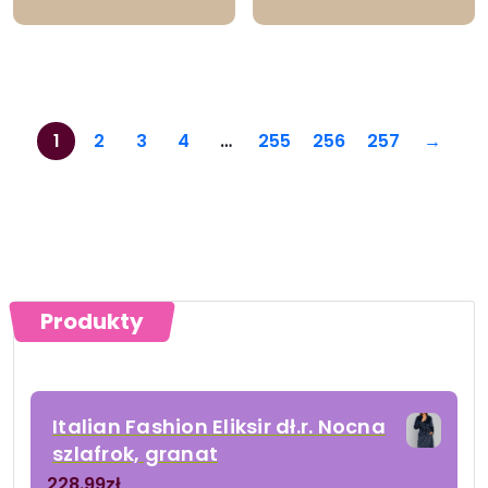
1
2
3
4
…
255
256
257
→
Produkty
Italian Fashion Eliksir dł.r. Nocna
szlafrok, granat
228.99
zł