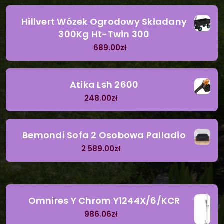
Hillvert Wózek Ogrodowy Składany
300Kg Ht-Twin 300
689.00
zł
Atika Lsh 2600
248.00
zł
Bemondi Sofa 2 Osobowa Palladio
2 589.00
zł
Omnires Y Chrom Y1244X/6/KCR
986.06
zł