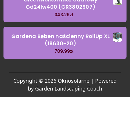
Gd24Iw400 (GR3802907)
343.29
zł
Gardena Bęben naścienny RollUp XL
(18630-20)
789.99
zł
Copyright © 2026 Oknosolarne | Powered
by
Garden Landscaping Coach