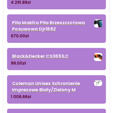
4 291.88
zł
Piła Makita Piła Brzeszczotowa
Posuwowa Djr188Z
670.00
zł
Black&Decker CS3651LC
99.00
zł
Coleman Unisex Schronienie
Imprezowe Biały/Zielony M
1 006.66
zł