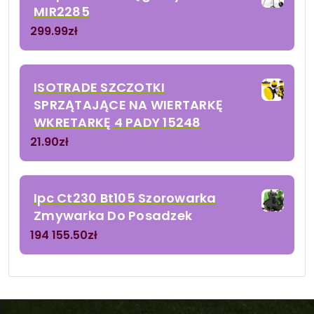
MIR2285
299.99
zł
ISOTRADE SZCZOTKI
SPRZĄTAJĄCE NA WIERTARKĘ
WKRETARKĘ 4 PADY 15248
21.90
zł
Ipc Ct230 Bt105 Szorowarka
Zmywarka Do Posadzek
194 155.50
zł