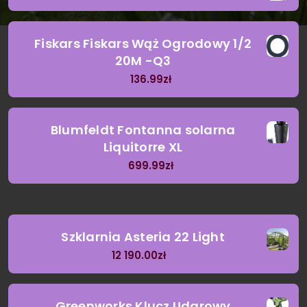
Fiskars Fiskars Wąż Ogrodowy 1/2
20M -Q3
136.99
zł
Blumfeldt Fontanna solarna
Liquitorre XL
699.99
zł
Szklarnia Asteria 22 Light
12 190.00
zł
Greenworks Klucz Udarowy