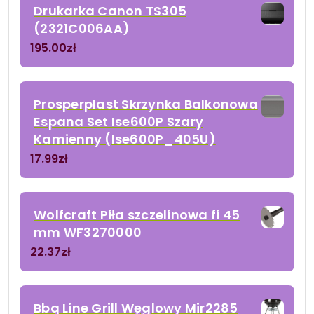
Drukarka Canon TS305
(2321C006AA)
195.00
zł
Prosperplast Skrzynka Balkonowa
Espana Set Ise600P Szary
Kamienny (Ise600P_405U)
17.99
zł
Wolfcraft Piła szczelinowa fi 45
mm WF3270000
22.37
zł
Bbq Line Grill Węglowy Mir2285