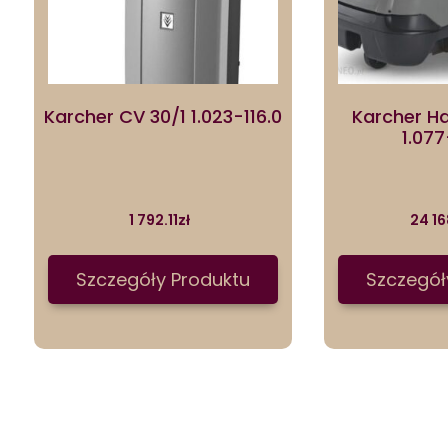
Karcher CV 30/1 1.023-116.0
Karcher H
1.07
1 792.11
zł
24 16
Szczegóły Produktu
Szczegół