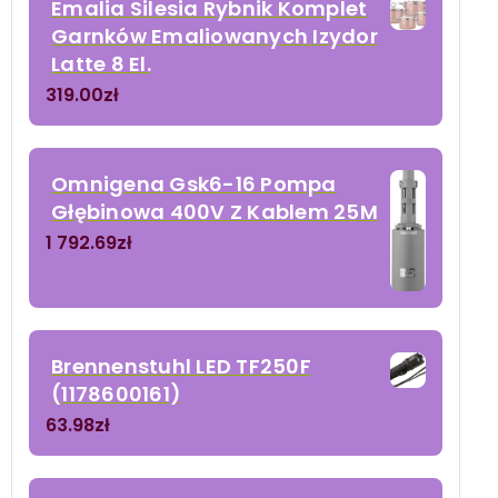
Emalia Silesia Rybnik Komplet
Garnków Emaliowanych Izydor
Latte 8 El.
319.00
zł
Omnigena Gsk6-16 Pompa
Głębinowa 400V Z Kablem 25M
1 792.69
zł
Brennenstuhl LED TF250F
(1178600161)
63.98
zł