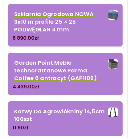
Szklarnia Ogrodowa NOWA
3x10 m profile 25 × 25
POLIWĘGLAN 4 mm
6 890.00
zł
Garden Point Meble
technorattanowe Parma
Coffee 6 antracyt (GAP1109)
4 439.00
zł
Kotwy Do Agrowłókniny 14,5cm
100szt
11.90
zł