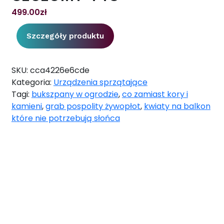
499.00
zł
Szczegóły produktu
SKU:
cca4226e6cde
Kategoria:
Urządzenia sprzątające
Tagi:
bukszpany w ogrodzie
,
co zamiast kory i
kamieni
,
grab pospolity żywopłot
,
kwiaty na balkon
które nie potrzebują słońca