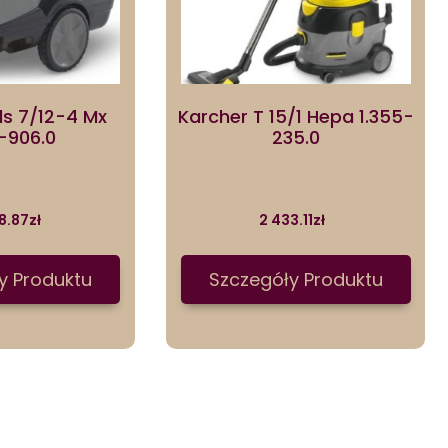
ds 7/12-4 Mx
Karcher T 15/1 Hepa 1.355-
7-906.0
235.0
8.87
zł
2 433.11
zł
y Produktu
Szczegóły Produktu