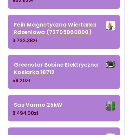
832.63
zł
Fein Magnetyczna Wiertarka
Rdzeniowa (72705060000)
3 732.38
zł
Greenstar Bobine Elektryczna
Kosiarka 18712
59.20
zł
Sas Varmo 25kW
8 494.00
zł