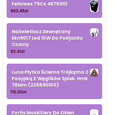
Fellowes 75Cs 4675001
993.46
zł
Naświetlacz Zewnętrzny
Ekn9017 Led 10W Do Podjazdu
Czarny
82.41
zł
Luna Płytka Ścierna Trójkątna Z
Posypką Z Węglików Spiek. Hmk
78Mm (235890100)
115.00
zł
Fortis Moskitiery Do Okien