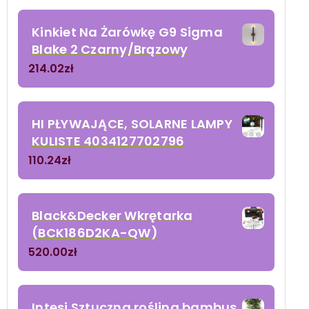
Kinkiet Na Żarówkę G9 Sigma
Blake 2 Czarny/Brązowy
214.02
zł
HI PŁYWAJĄCE, SOLARNE LAMPY
KULISTE 4034127702796
110.24
zł
Black&Decker Wkrętarka
(BCK186D2KA-QW)
520.00
zł
Intesi Sztuczna roślina bambus