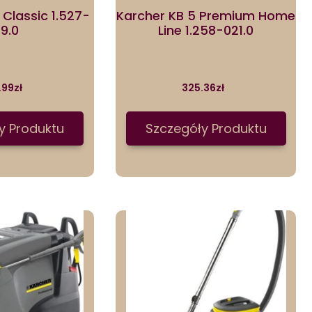
1 Classic 1.527-
Karcher KB 5 Premium Home
99.0
Line 1.258-021.0
.99
zł
325.36
zł
y Produktu
Szczegóły Produktu