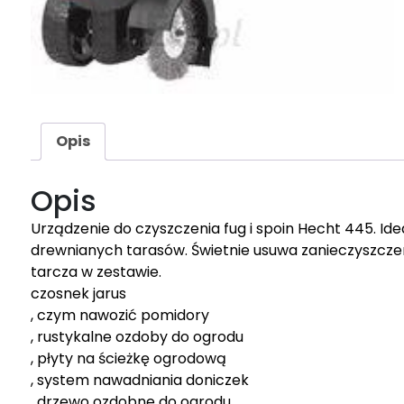
Opis
Opis
Urządzenie do czyszczenia fug i spoin Hecht 445. Ide
drewnianych tarasów. Świetnie usuwa zanieczyszczeni
tarcza w zestawie.
czosnek jarus
, czym nawozić pomidory
, rustykalne ozdoby do ogrodu
, płyty na ścieżkę ogrodową
, system nawadniania doniczek
, drzewo ozdobne do ogrodu