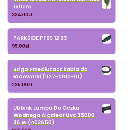
150cm
334.00
zł
PARKSIDE PFBS 12 B3
95.00
zł
Stiga Przedłużacz kabla do
ładowarki (1127-0010-01)
235.00
zł
Ubbink Lampa Do Oczka
Wodnego Algclear Uvc 35000
36 W (403650)