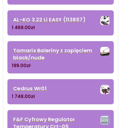
AL-KO 3.22 Li EASY (113857)
1 469.00
zł
Tamaris Baleriny z zapięciem
black/nude
199.00
zł
Cedrus Wr01
1 748.00
zł
F&F Cyfrowy Regulator
Temperatury Crt-05