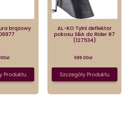
tura brązowy
AL-KO Tylni deflektor
06977
pokosu SBA do Rider R7
(127534)
.00
zł
599.00
zł
y Produktu
Szczegóły Produktu