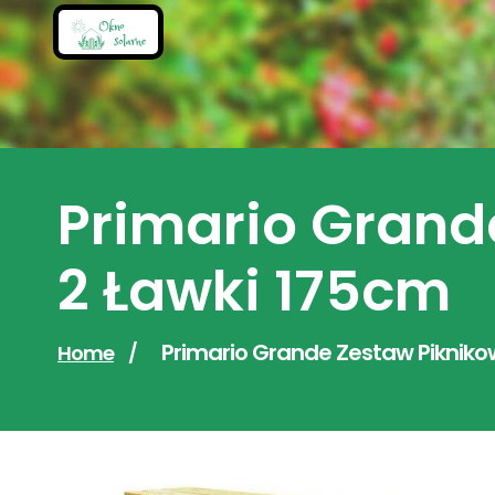
Skip
to
content
Primario Grande
2 Ławki 175cm
Primario Grande Zestaw Piknikow
Home
/