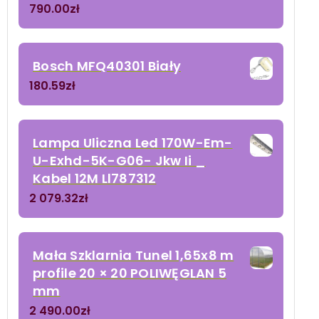
790.00
zł
Bosch MFQ40301 Biały
180.59
zł
Lampa Uliczna Led 170W-Em-
U-Exhd-5K-G06- Jkw Ii _
Kabel 12M Ll787312
2 079.32
zł
Mała Szklarnia Tunel 1,65x8 m
profile 20 × 20 POLIWĘGLAN 5
mm
2 490.00
zł