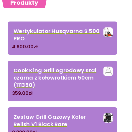
Produkty
Wertykulator Husqvarna S 500
PRO
4 600.00
zł
Cook King Grill ogrodowy stal
czarna z kołowrotkiem 50cm
(111350)
359.00
zł
Zestaw Grill Gazowy Koler
Relish V1 Black Rare