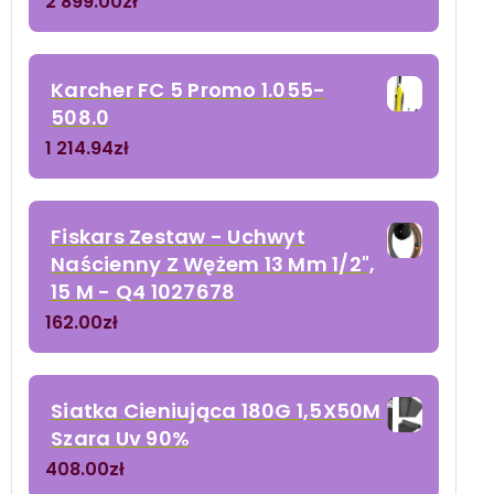
2 899.00
zł
Karcher FC 5 Promo 1.055-
508.0
1 214.94
zł
Fiskars Zestaw - Uchwyt
Naścienny Z Wężem 13 Mm 1/2",
15 M - Q4 1027678
162.00
zł
Siatka Cieniująca 180G 1,5X50M
Szara Uv 90%
408.00
zł