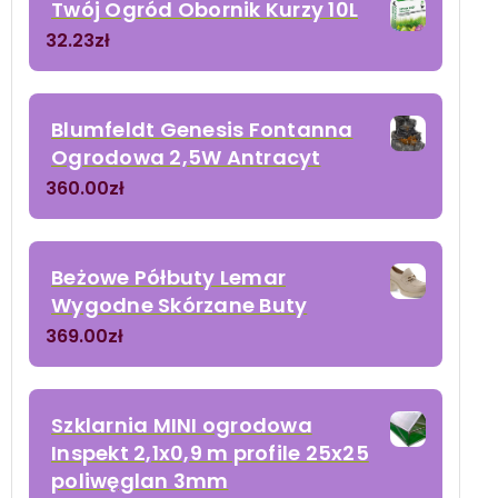
Twój Ogród Obornik Kurzy 10L
32.23
zł
Blumfeldt Genesis Fontanna
Ogrodowa 2,5W Antracyt
360.00
zł
Beżowe Półbuty Lemar
Wygodne Skórzane Buty
369.00
zł
Szklarnia MINI ogrodowa
Inspekt 2,1x0,9 m profile 25x25
poliwęglan 3mm