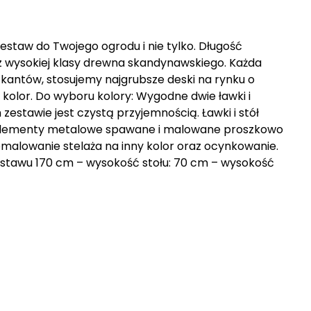
staw do Twojego ogrodu i nie tylko. Długość
z wysokiej klasy drewna skandynawskiego. Każda
 kantów, stosujemy najgrubsze deski na rynku o
olor. Do wyboru kolory: Wygodne dwie ławki i
estawie jest czystą przyjemnością. Ławki i stół
. Elementy metalowe spawane i malowane proszkowo
omalowanie stelaża na inny kolor oraz ocynkowanie.
estawu 170 cm – wysokość stołu: 70 cm – wysokość