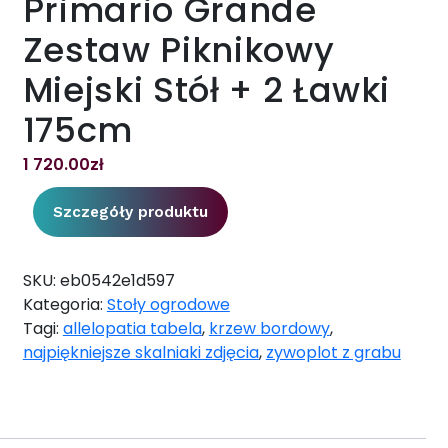
Primario Grande
Zestaw Piknikowy
Miejski Stół + 2 Ławki
175cm
1 720.00
zł
Szczegóły produktu
SKU:
eb0542e1d597
Kategoria:
Stoły ogrodowe
Tagi:
allelopatia tabela
,
krzew bordowy
,
najpiękniejsze skalniaki zdjęcia
,
zywoplot z grabu