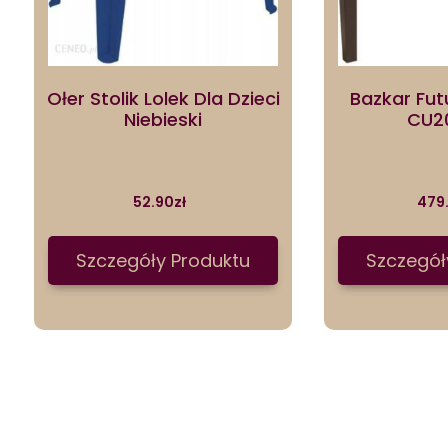
Ołer Stolik Lolek Dla Dzieci
Bazkar Fu
Niebieski
CU2
52.90
zł
479
Szczegóły Produktu
Szczegół