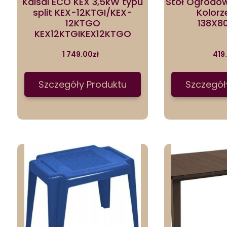
Kaisai ECO KEX 3,5kW typu
Stół Ogrodo
split KEX-12KTGI/KEX-
Kolorz
12KTGO
138X8
KEX12KTGIKEX12KTGO
1 749.00
zł
419
Szczegóły Produktu
Szczegół