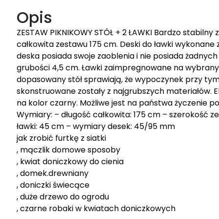
Opis
ZESTAW PIKNIKOWY STÓŁ + 2 ŁAWKI Bardzo stabilny ze
całkowita zestawu 175 cm. Deski do ławki wykonane 
deska posiada swoje zaoblenia i nie posiada żadnych
grubości 4,5 cm. Ławki zaimpregnowane na wybrany k
dopasowany stół sprawiają, że wypoczynek przy tym z
skonstruowane zostały z najgrubszych materiałów
na kolor czarny. Możliwe jest na państwa życzenie p
Wymiary: – długość całkowita: 175 cm – szerokość z
ławki: 45 cm – wymiary desek: 45/95 mm
jak zrobić furtkę z siatki
, mączlik domowe sposoby
, kwiat doniczkowy do cienia
, domek.drewniany
, doniczki świecące
, duże drzewo do ogrodu
, czarne robaki w kwiatach doniczkowych