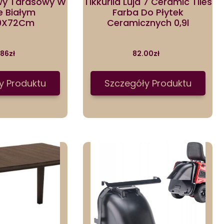
wy Tarasowy W
Tikkurila Luja 7 Ceramic Tiles
e Białym
Farba Do Płytek
0X72Cm
Ceramicznych 0,9l
.86
zł
82.00
zł
y Produktu
Szczegóły Produktu