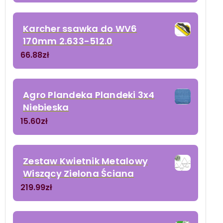
Karcher ssawka do WV6
170mm 2.633-512.0
66.88
zł
Agro Plandeka Plandeki 3x4
Niebieska
15.60
zł
Zestaw Kwietnik Metalowy
Wiszący Zielona Ściana
219.99
zł