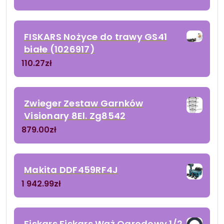
FISKARS Nożyce do trawy GS41
białe (1026917)
110.27
zł
Zwieger Zestaw Garnków
Visionary 8El. Zg8542
879.00
zł
Makita DDF459RF4J
1 942.99
zł
Fiskars Fiskars Wąż Ogrodowy 1/2