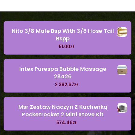
Nito 3/8 Male Bsp With 3/8 Hose Tail
Bspp
51.00
zł
Intex Purespa Bubble Massage
28426
2 392.67
zł
Msr Zestaw Naczyń Z Kuchenką
Pocketrocket 2 Mini Stove Kit
574.46
zł