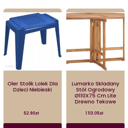
Ołer Stolik Lolek Dla
Lumarko Składany
Dzieci Niebieski
Stół Ogrodowy
Ø110X75 Cm Lite
Drewno Tekowe
52.90
zł
1 113.05
zł