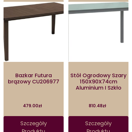
Bazkar Futura
Stół Ogrodowy Szary
brązowy CU206977
150X90X74cm
Aluminium I Szkło
479.00
zł
810.48
zł
Szczegóły
Szczegóły
Produktu
Produktu