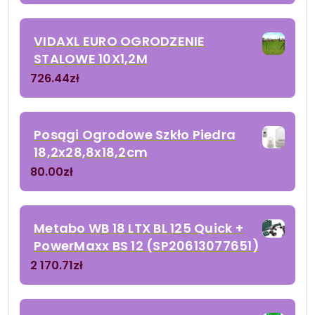
VIDAXL EURO OGRODZENIE
STALOWE 10X1,2M
726.44
zł
Posągi Ogrodowe Szkło Piedra
18,2x28,8x18,2cm
80.00
zł
Metabo WB 18 LTX BL 125 Quick +
PowerMaxx BS 12 (SP20613077651)
2 170.71
zł