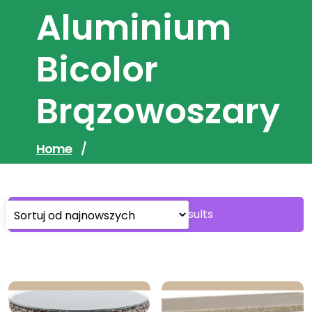
Aluminium
Bicolor
Brązowoszary
Home
/
Sorted
Showing all 18 results
by
latest