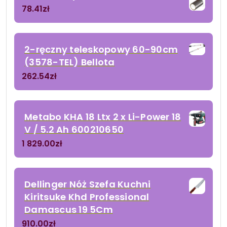
78.41
zł
2-ręczny teleskopowy 60-90cm
(3578-TEL) Bellota
262.54
zł
Metabo KHA 18 Ltx 2 x Li-Power 18
V / 5.2 Ah 600210650
1 829.00
zł
Dellinger Nóż Szefa Kuchni
Kiritsuke Khd Professional
Damascus 19 5Cm
910.00
zł