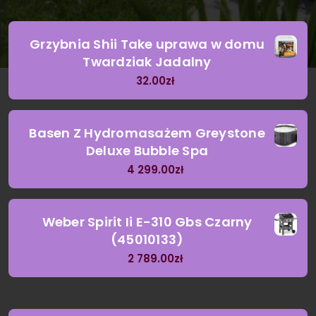
Grzybnia Shii Take uprawa w domu
Twardziak Jadalny
32.00
zł
Basen Z Hydromasażem Greystone
Deluxe Bubble Spa
4 299.00
zł
Weber Spirit Ii E-310 Gbs Czarny
(45010133)
2 789.00
zł