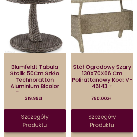
Blumfeldt Tabula
Stół Ogrodowy Szary
Stolik 50Cm Szkło
130X70X66 Cm
Technorattan
Polirattanowy Kod: V-
Aluminium Bicolor
46143 +
Brązowoszary
319.99
zł
780.00
zł
Szczegóły
Szczegóły
Produktu
Produktu