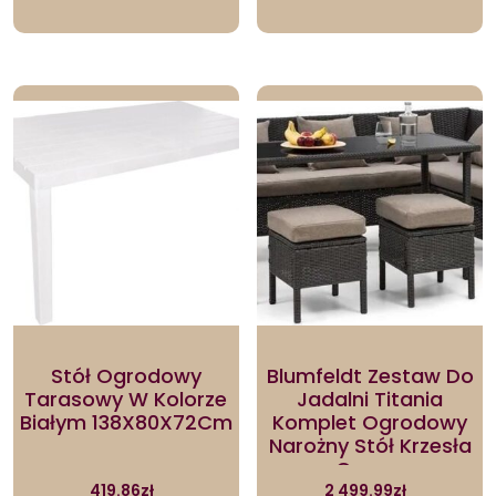
Stół Ogrodowy
Blumfeldt Zestaw Do
Tarasowy W Kolorze
Jadalni Titania
Białym 138X80X72Cm
Komplet Ogrodowy
Narożny Stół Krzesła
Czarny
419.86
zł
2 499.99
zł