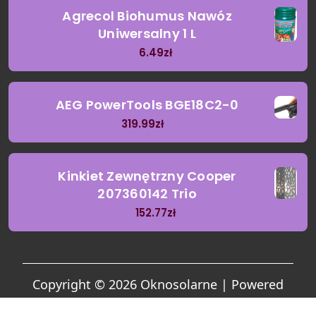
Agrecol Biohumus Nawóz
Uniwersalny 1 L
6.49
zł
AEG PowerTools BGE18C2-0
319.99
zł
Kinkiet Zewnętrzny Cooper
207360142 Trio
152.77
zł
Copyright © 2026 Oknosolarne | Powered
by
Garden Landscaping Coach