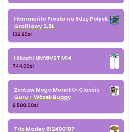
Hammerite Prosto na Rdzę Połysk
Grafitowy 2,5L
126.90
zł
Hitachi UM16VST M14
744.00
zł
Zestaw Mega Monolith Classic
Guru + Wózek Buggy
9 500.00
zł
Trio Marley 812400107