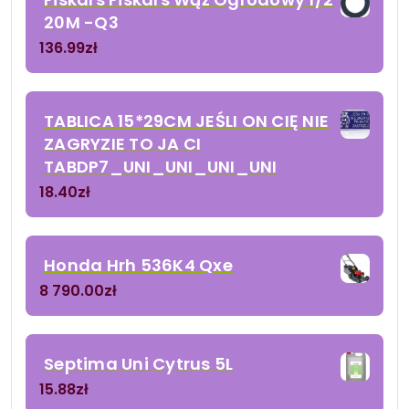
20M -Q3
136.99
zł
TABLICA 15*29CM JEŚLI ON CIĘ NIE
ZAGRYZIE TO JA CI
TABDP7_UNI_UNI_UNI_UNI
18.40
zł
Honda Hrh 536K4 Qxe
8 790.00
zł
Septima Uni Cytrus 5L
15.88
zł