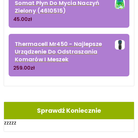
Somat Płyn Do Mycia Naczyń
Zielony (4610515)
45.00
zł
Thermacell Mr450 - Najlepsze
Urządzenie Do Odstraszania
Komarów I Meszek
259.00
zł
Sprawdź Koniecznie
zzzzz