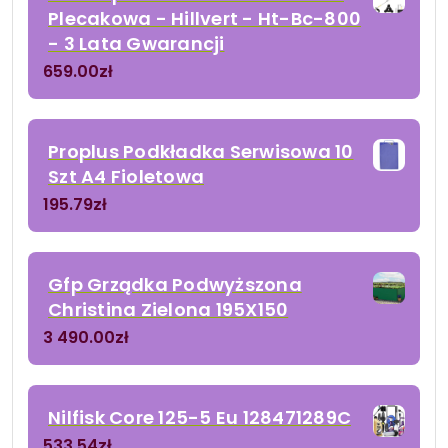
Plecakowa - Hillvert - Ht-Bc-800
- 3 Lata Gwarancji
659.00
zł
Proplus Podkładka Serwisowa 10
Szt A4 Fioletowa
195.79
zł
Gfp Grządka Podwyższona
Christina Zielona 195X150
3 490.00
zł
Nilfisk Core 125-5 Eu 128471289C
533.54
zł