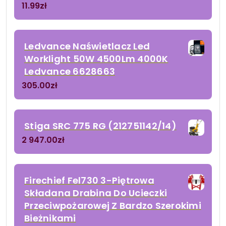
11.99
zł
Ledvance Naświetlacz Led
Worklight 50W 4500Lm 4000K
Ledvance 6628663
305.00
zł
Stiga SRC 775 RG (212751142/14)
2 947.00
zł
Firechief Fel730 3-Piętrowa
Składana Drabina Do Ucieczki
Przeciwpożarowej Z Bardzo Szerokimi
Bieżnikami