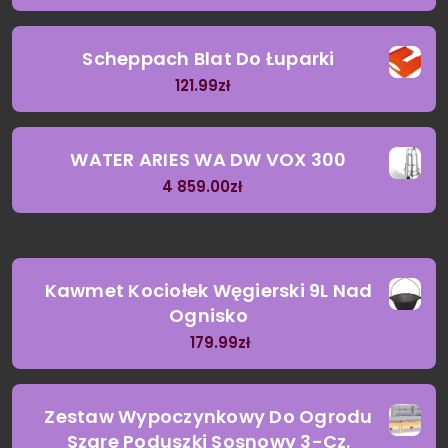
Scheppach Blat Do Łuparki
121.99
zł
WATER ARIES WA DW VOX 300
4 859.00
zł
Kawmet Kociołek Węgierski 9L Nad
Ognisko
179.99
zł
Zestaw Wypoczynkowy Do Ogrodu
Szare Poduszki Sosnowy 3-Cz.