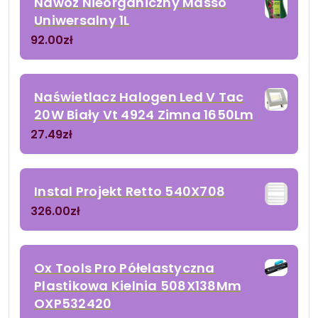
Nawóz Nieorganiczny Massó
Uniwersalny 1L
92.00
zł
Naświetlacz Halogen Led V Tac
20W Biały Vt 4924 Zimna 1650Lm
27.49
zł
Instal Projekt Retto 540X708
326.00
zł
Ox Tools Pro Półelastyczna
Plastikowa Kielnia 508X138Mm
OXP532420