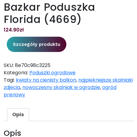
Bazkar Poduszka
Florida (4669)
124.90
zł
Szczegóły produktu
SKU:
8e70c98c3225
Kategoria:
Poduszki ogrodowe
Tagi:
kwiaty na cienisty balkon
,
najpiękniejsze skalniaki
zdjęcia
,
nowoczesny skalniak w ogrodzie
,
ogród
preriowy
Opis
Opis