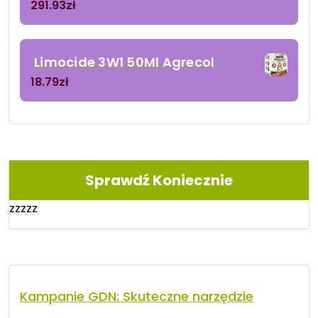
291.93
zł
Limocide 3W1 50Ml Agrecol
18.79
zł
Sprawdź Koniecznie
zzzzz
Kampanie GDN: Skuteczne narzędzie