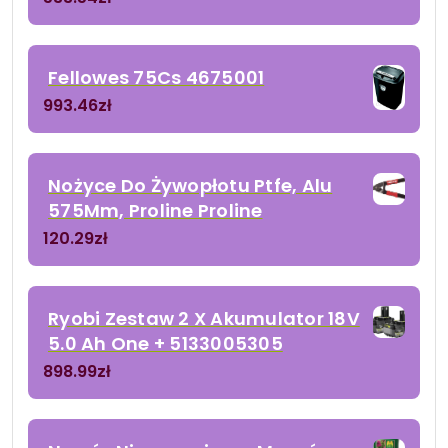
Fellowes 75Cs 4675001
993.46
zł
Nożyce Do Żywopłotu Ptfe, Alu
575Mm, Proline Proline
120.29
zł
Ryobi Zestaw 2 X Akumulator 18V
5.0 Ah One + 5133005305
898.99
zł