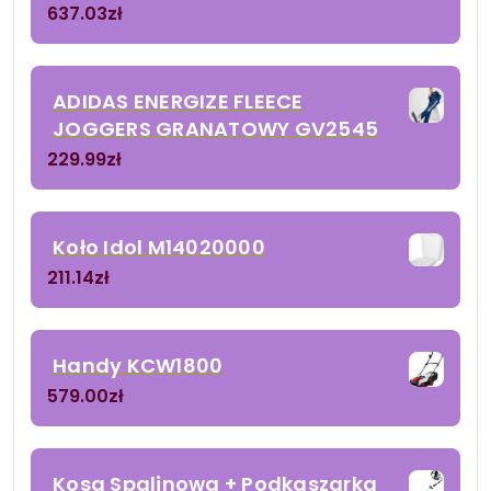
637.03
zł
ADIDAS ENERGIZE FLEECE
JOGGERS GRANATOWY GV2545
229.99
zł
Koło Idol M14020000
211.14
zł
Handy KCW1800
579.00
zł
Kosa Spalinowa + Podkaszarka