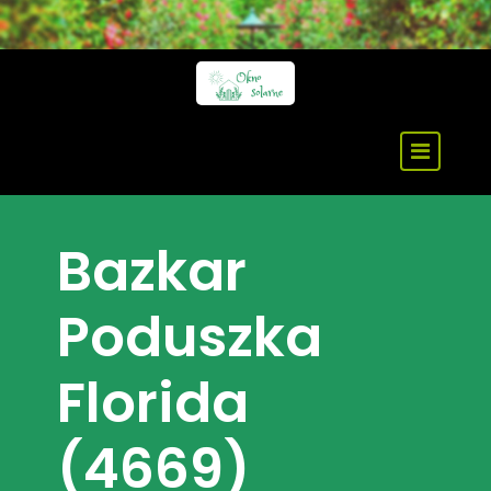
Skip
to
content
Bazkar
Poduszka
Florida
(4669)