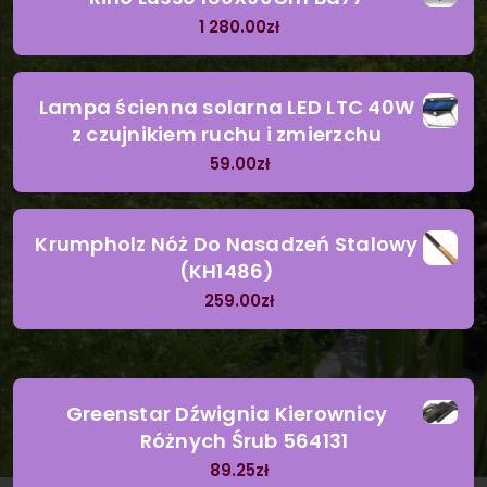
1 280.00
zł
Lampa ścienna solarna LED LTC 40W
z czujnikiem ruchu i zmierzchu
59.00
zł
Krumpholz Nóż Do Nasadzeń Stalowy
(KH1486)
259.00
zł
Greenstar Dźwignia Kierownicy
Różnych Śrub 564131
89.25
zł