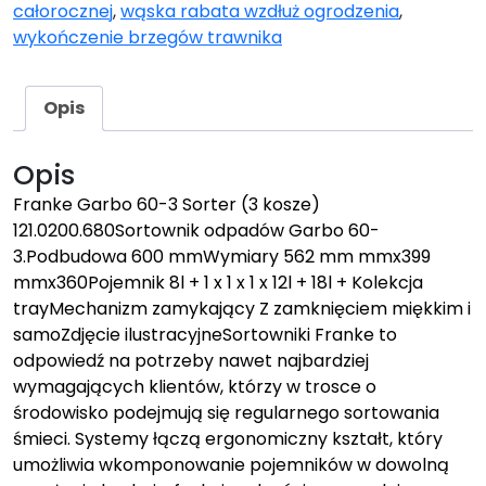
całorocznej
,
wąska rabata wzdłuż ogrodzenia
,
wykończenie brzegów trawnika
Opis
Opis
Franke Garbo 60-3 Sorter (3 kosze)
121.0200.680Sortownik odpadów Garbo 60-
3.Podbudowa 600 mmWymiary 562 mm mmx399
mmx360Pojemnik 8l + 1 x 1 x 1 x 12l + 18l + Kolekcja
trayMechanizm zamykający Z zamknięciem miękkim i
samoZdjęcie ilustracyjneSortowniki Franke to
odpowiedź na potrzeby nawet najbardziej
wymagających klientów, którzy w trosce o
środowisko podejmują się regularnego sortowania
śmieci. Systemy łączą ergonomiczny kształt, który
umożliwia wkomponowanie pojemników w dowolną