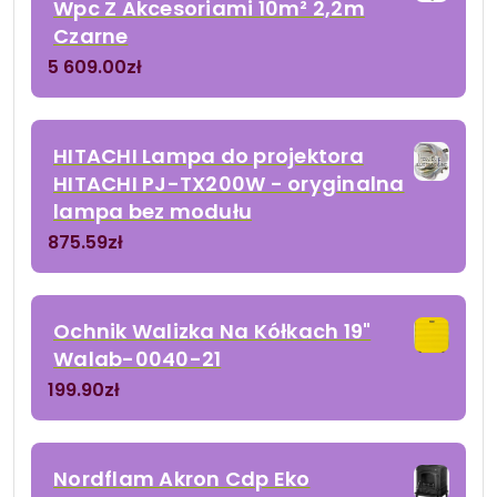
Wpc Z Akcesoriami 10m² 2,2m
Czarne
5 609.00
zł
HITACHI Lampa do projektora
HITACHI PJ-TX200W - oryginalna
lampa bez modułu
875.59
zł
Ochnik Walizka Na Kółkach 19"
Walab-0040-21
199.90
zł
Nordflam Akron Cdp Eko