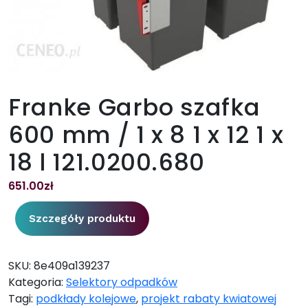
Franke Garbo szafka
600 mm / 1 x 8 1 x 12 1 x
18 l 121.0200.680
651.00
zł
Szczegóły produktu
SKU:
8e409a139237
Kategoria:
Selektory odpadków
Tagi:
podkłady kolejowe
,
projekt rabaty kwiatowej