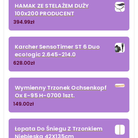
HAMAK ZE STELAŻEM DUŻY
100x200 PRODUCENT
394.99
zł
Karcher SensoTimer ST 6 Duo
eco!ogic 2.645-214.0
628.00
zł
Wymienny Trzonek Ochsenkopf
Ox E-95 H-0700 1szt.
149.00
zł
Łopata Do Śniegu Z Trzonkiem
Niebieska 42X135cm