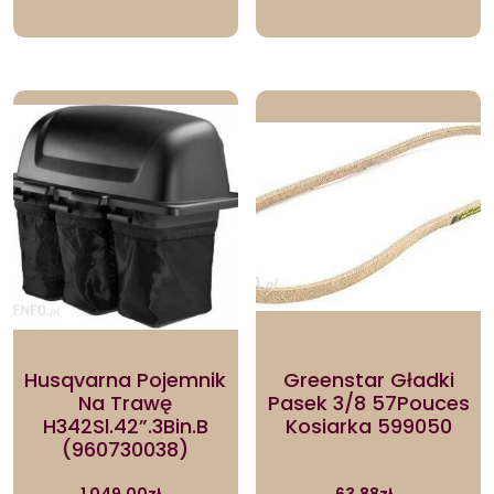
Husqvarna Pojemnik
Greenstar Gładki
Na Trawę
Pasek 3/8 57Pouces
H342Sl.42”.3Bin.B
Kosiarka 599050
(960730038)
1 049.00
zł
63.88
zł