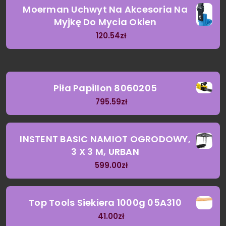
Moerman Uchwyt Na Akcesoria Na
Myjkę Do Mycia Okien
120.54
zł
Piła Papillon 8060205
795.59
zł
INSTENT BASIC NAMIOT OGRODOWY,
3 X 3 M, URBAN
599.00
zł
Top Tools Siekiera 1000g 05A310
41.00
zł