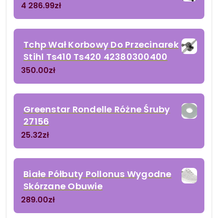
4 286.99
zł
Tchp Wał Korbowy Do Przecinarek
Stihl Ts410 Ts420 42380300400
350.00
zł
Greenstar Rondelle Różne Śruby
27156
25.32
zł
Białe Półbuty Pollonus Wygodne
Skórzane Obuwie
289.00
zł