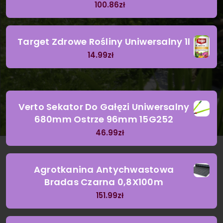
100.86
zł
Target Zdrowe Rośliny Uniwersalny 1l
14.99
zł
Verto Sekator Do Gałęzi Uniwersalny
680mm Ostrze 96mm 15G252
46.99
zł
Agrotkanina Antychwastowa
Bradas Czarna 0,8X100m
151.99
zł