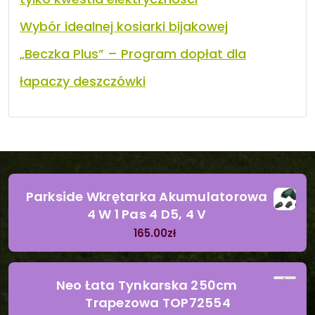
Wybór idealnej kosiarki bijakowej
„Beczka Plus” – Program dopłat dla
łapaczy deszczówki
Parkside Wkrętarka Akumulatorowa
4 W 1 Pas 4 D5, 4 V
165.00
zł
Neo Łata Tynkarska 250cm
Trapezowa TOP72554