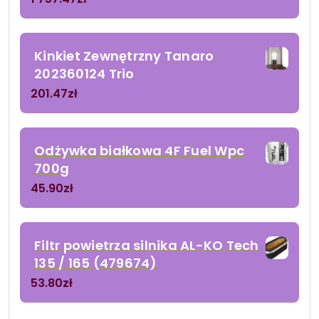
Kinkiet Zewnętrzny Tanaro
202360124 Trio
201.47
zł
Odżywka białkowa 4F Fuel Wpc
700g
45.90
zł
Filtr powietrza silnika AL-KO Tech
135 / 165 (479674)
53.80
zł