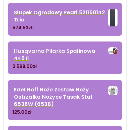
Słupek Ogrodowy Pearl 521160142
Trio
574.53
zł
Husqvarna Pilarka Spalinowa
445 Ii
2 599.00
zł
Edel Hoff Noże Zestaw Noży
Ostrzałka Nożyce Tasak Stal
6538W (6538)
125.00
zł