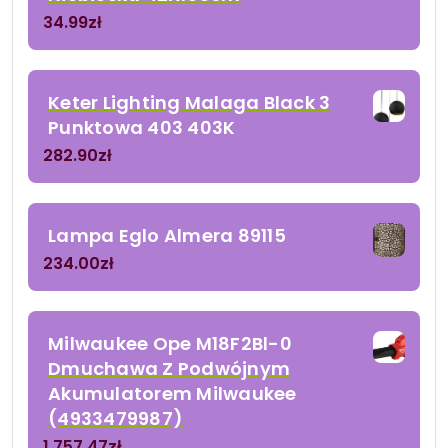
34.99
zł
Keter Lighting Malaga Black 3
Punktowa 403 403K
282.90
zł
Lampa Eglo Almera 89115
234.00
zł
Milwaukee Ope M18F2Bl-0
Dmuchawa Z Podwójnym
Akumulatorem Milwaukee
(4933479987)
1 757.47
zł