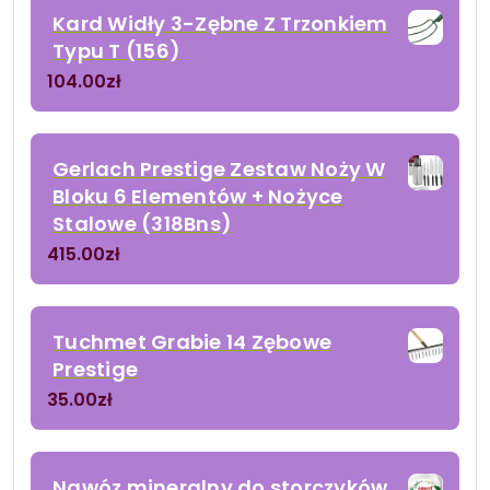
Kard Widły 3-Zębne Z Trzonkiem
Typu T (156)
104.00
zł
Gerlach Prestige Zestaw Noży W
Bloku 6 Elementów + Nożyce
Stalowe (318Bns)
415.00
zł
Tuchmet Grabie 14 Zębowe
Prestige
35.00
zł
Nawóz mineralny do storczyków