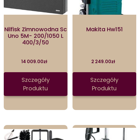
Nilfisk Zimnowodna Sc
Makita Hw151
Uno 5M- 200/1050 L
400/3/50
14 009.00
zł
2 249.00
zł
Szczegóły
Szczegóły
Produktu
Produktu