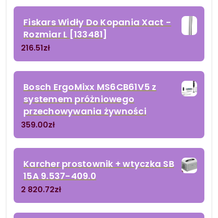
Fiskars Widły Do Kopania Xact -
Rozmiar L [133481]
216.51
zł
Bosch ErgoMixx MS6CB61V5 z
systemem próżniowego
przechowywania żywności
359.00
zł
Karcher prostownik + wtyczka SB
15A 9.537-409.0
2 820.72
zł