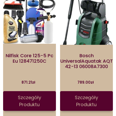
Nilfisk Core 125-5 Pc
Bosch
Eu 128471250C
UniversalAquatak AQT
42-13 06008A7300
871.21
zł
789.00
zł
Szczegóły
Szczegóły
Produktu
Produktu