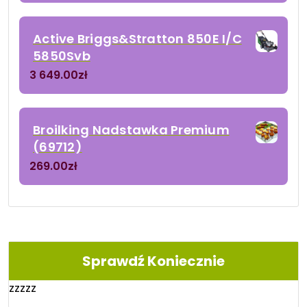
Active Briggs&Stratton 850E I/C
5850Svb
3 649.00
zł
Broilking Nadstawka Premium
(69712)
269.00
zł
Sprawdź Koniecznie
zzzzz