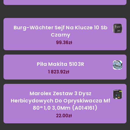
Burg-Wächter Sejf Na Klucze 10 Sb
Czarny
99.36
zł
Piła Makita 5103R
1 823.92
zł
Marolex Zestaw 3 Dysz
Herbicydowych Do Opryskiwacza Mf
80° 1,0 3,0Mm (A014161)
22.00
zł