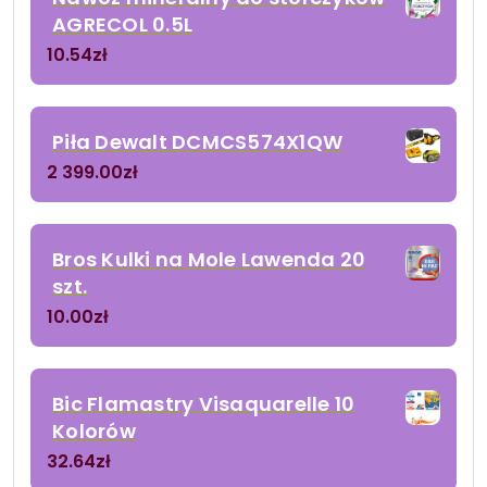
AGRECOL 0.5L
10.54
zł
Piła Dewalt DCMCS574X1QW
2 399.00
zł
Bros Kulki na Mole Lawenda 20
szt.
10.00
zł
Bic Flamastry Visaquarelle 10
Kolorów
32.64
zł