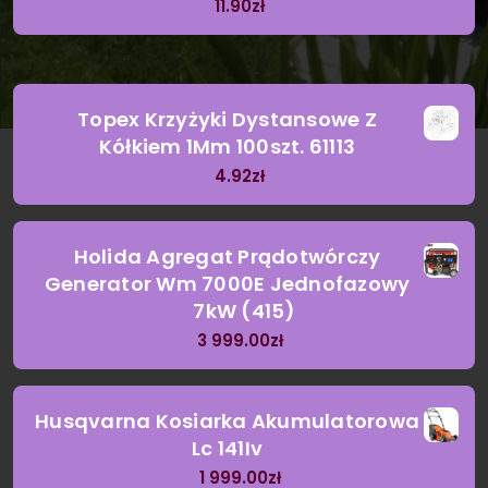
11.90
zł
Topex Krzyżyki Dystansowe Z
Kółkiem 1Mm 100szt. 61113
4.92
zł
Holida Agregat Prądotwórczy
Generator Wm 7000E Jednofazowy
7kW (415)
3 999.00
zł
Husqvarna Kosiarka Akumulatorowa
Lc 141Iv
1 999.00
zł