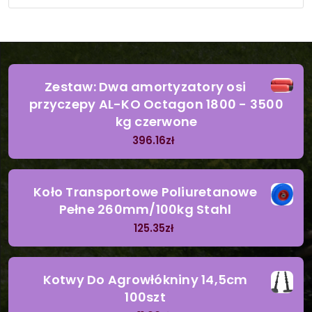
Zestaw: Dwa amortyzatory osi
przyczepy AL-KO Octagon 1800 - 3500
kg czerwone
396.16
zł
Koło Transportowe Poliuretanowe
Pełne 260mm/100kg Stahl
125.35
zł
Kotwy Do Agrowłókniny 14,5cm
100szt