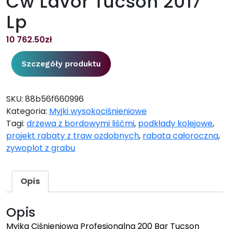
Cw Lavor Tucson 2017
Lp
10 762.50
zł
Szczegóły produktu
SKU:
88b56f660996
Kategoria:
Myjki wysokociśnieniowe
Tagi:
drzewa z bordowymi liśćmi
,
podkłady kolejowe
,
projekt rabaty z traw ozdobnych
,
rabata całoroczna
,
zywoplot z grabu
Opis
Opis
Myjka Ciśnieniowa Profesjonalna 200 Bar Tucson