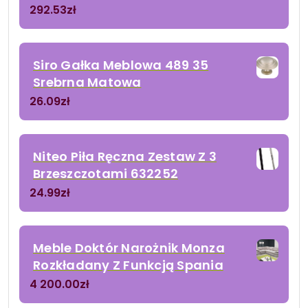
292.53
zł
Siro Gałka Meblowa 489 35
Srebrna Matowa
26.09
zł
Niteo Piła Ręczna Zestaw Z 3
Brzeszczotami 632252
24.99
zł
Meble Doktór Narożnik Monza
Rozkładany Z Funkcją Spania
4 200.00
zł