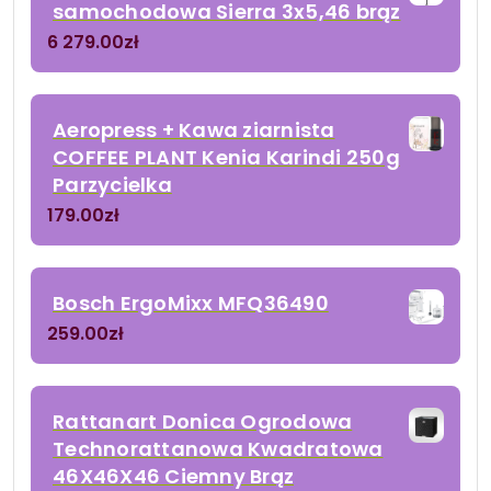
samochodowa Sierra 3x5,46 brąz
6 279.00
zł
Aeropress + Kawa ziarnista
COFFEE PLANT Kenia Karindi 250g
Parzycielka
179.00
zł
Bosch ErgoMixx MFQ36490
259.00
zł
Rattanart Donica Ogrodowa
Technorattanowa Kwadratowa
46X46X46 Ciemny Brąz