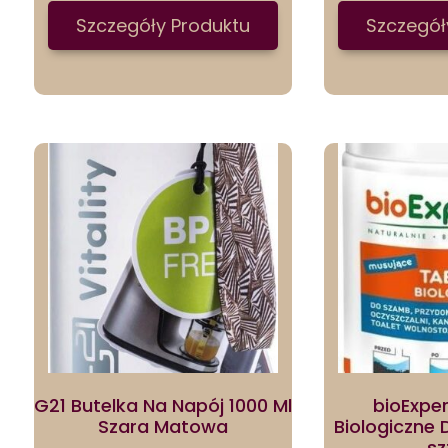
Szczegóły Produktu
Szczegół
G21 Butelka Na Napój 1000 Ml
bioExper
Szara Matowa
Biologiczne
sz