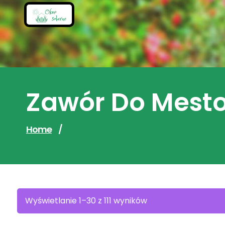
Skip
to
content
Zawór Do Mesto 
Home
/
Sorted
Wyświetlanie 1–30 z 111 wyników
by
latest