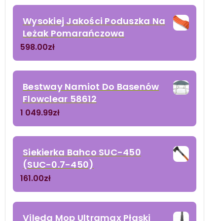
Wysokiej Jakości Poduszka Na
Leżak Pomarańczowa
598.00
zł
Bestway Namiot Do Basenów
Flowclear 58612
1 049.99
zł
Siekierka Bahco SUC-450
(SUC-0.7-450)
161.00
zł
Vileda Mop Ultramax Płaski