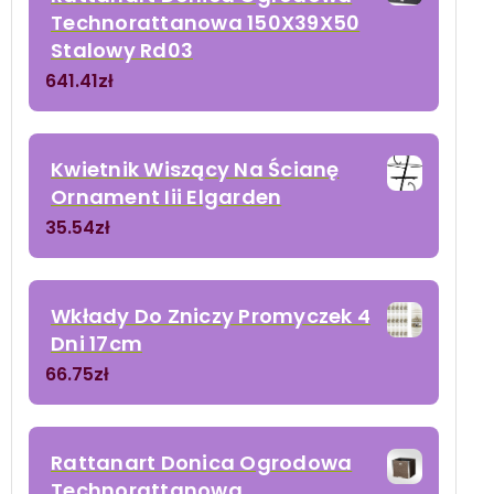
Technorattanowa 150X39X50
Stalowy Rd03
641.41
zł
Kwietnik Wiszący Na Ścianę
Ornament Iii Elgarden
35.54
zł
Wkłady Do Zniczy Promyczek 4
Dni 17cm
66.75
zł
Rattanart Donica Ogrodowa
Technorattanowa