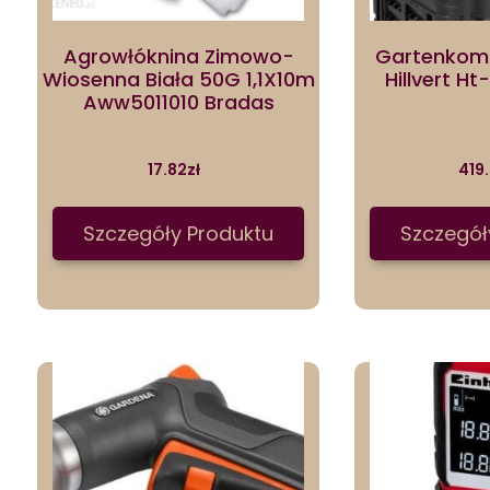
Agrowłóknina Zimowo-
Gartenkomp
Wiosenna Biała 50G 1,1X10m
Hillvert 
Aww5011010 Bradas
17.82
zł
419
Szczegóły Produktu
Szczegół