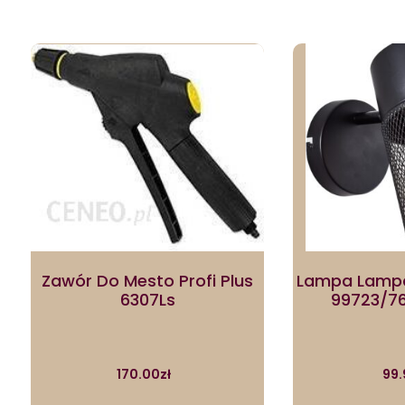
Zawór Do Mesto Profi Plus
Lampa Lampa
6307Ls
99723/76 
170.00
zł
99.