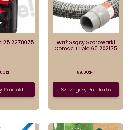
Ld 25 2270075
Wąż Ssący Szorowarki
Comac Tripla 65 202175
.00
zł
89.00
zł
y Produktu
Szczegóły Produktu