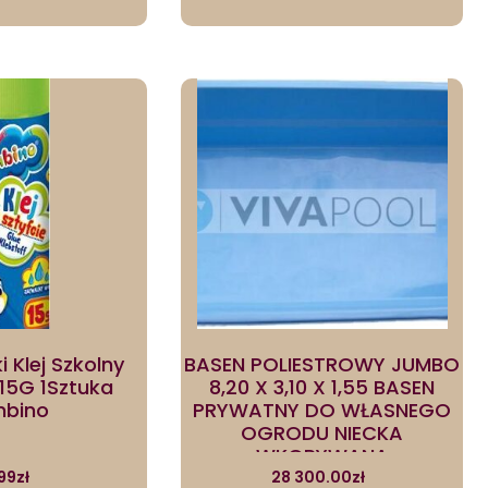
 Klej Szkolny
BASEN POLIESTROWY JUMBO
 15G 1Sztuka
8,20 X 3,10 X 1,55 BASEN
bino
PRYWATNY DO WŁASNEGO
OGRODU NIECKA
WKOPYWANA
99
zł
28 300.00
zł