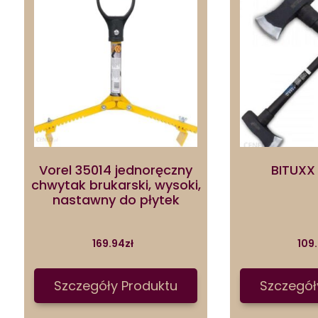
Vorel 35014 jednoręczny
BITUXX
chwytak brukarski, wysoki,
nastawny do płytek
169.94
zł
109
Szczegóły Produktu
Szczegół