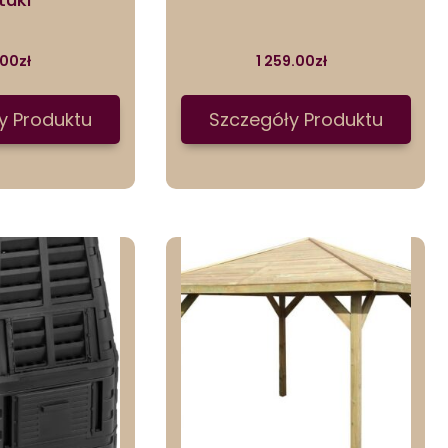
.00
zł
1 259.00
zł
y Produktu
Szczegóły Produktu