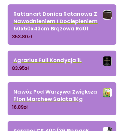
Rattanart Donica Ratanowa Z
Nawodnieniem I Dociepleniem
50x50x43cm Brązowa Rd01
353.80
zł
Agrarius Full Kondycja 1L
83.95
zł
Nawóz Pod Warzywa Zwiększa
Plon Marchew Sałata 1Kg
16.89
zł
Karcher CS 400/36 Bp pack