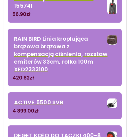
155741
56.90
zł
RAIN BIRD Linia kroplująca
brązowa brązowa z
kompensacją ciśnienia, rozstaw
emiterów 33cm, rolka 100m
XFD2333100
420.82
zł
ACTIVE 5500 SVB
4 899.00
zł
DEGET KOŁO DO TACZKI 400-8