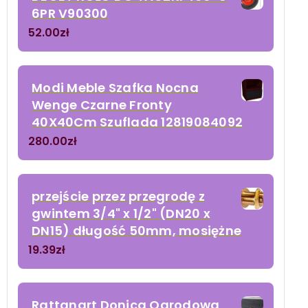
6PR V90300
52.00
zł
Modi Meble Szafka Nocna
Wenge Czarne Fronty
40X40Cm Szuflada 12819084092
280.00
zł
przejście przez przegrodę z
gwintem 3/4" x 1/2" (DN20 x
DN15) długość 50mm, mosiężne
19.39
zł
Rattanart Donica Ogrodowa