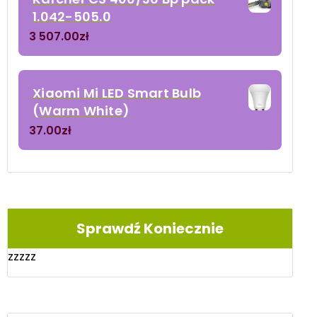
1.042-505.0
3 507.00
zł
Xiaomi Mi LED Smart Bulb
(Warm White)
37.00
zł
Sprawdź Koniecznie
zzzzz