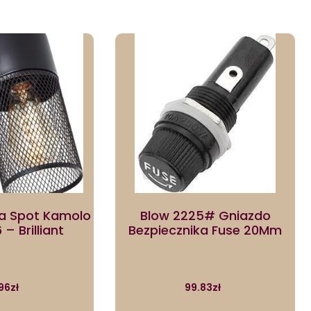
 Spot Kamolo
Blow 2225# Gniazdo
– Brilliant
Bezpiecznika Fuse 20Mm
96
zł
99.83
zł