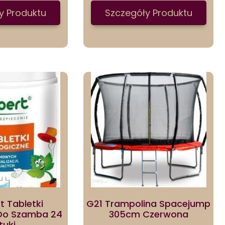
y Produktu
Szczegóły Produktu
t Tabletki
G21 Trampolina Spacejump
 Do Szamba 24
305cm Czerwona
tuki