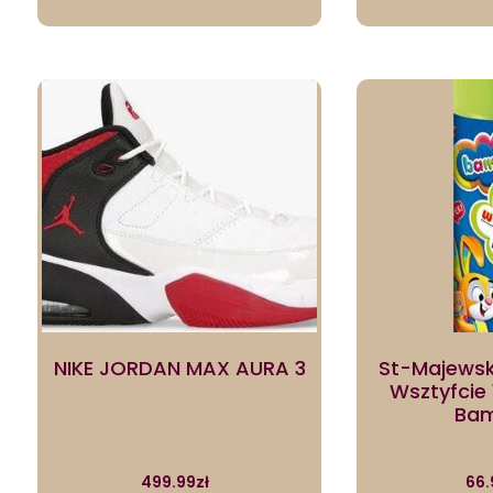
NIKE JORDAN MAX AURA 3
St-Majewski
Wsztyfcie
Bam
499.99
zł
66.