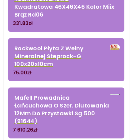
Kwadratowa 46X46X46 Kolor Miix
Brąz Rd06
331.83
zł
Rockwool Płyta Z Wełny
Mineralnej Steprock-G
100x20x10cm
75.00
zł
Mafell Prowadnica
Łańcuchowa O Szer. Dłutowania
12Mm Do Przystawki Sg 500
(91644)
7 610.26
zł