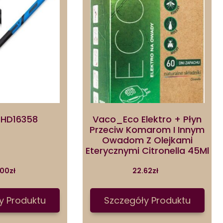
 HD16358
Vaco_Eco Elektro + Płyn
Przeciw Komarom I Innym
Owadom Z Olejkami
Eterycznymi Citronella 45Ml
.00
zł
22.62
zł
y Produktu
Szczegóły Produktu