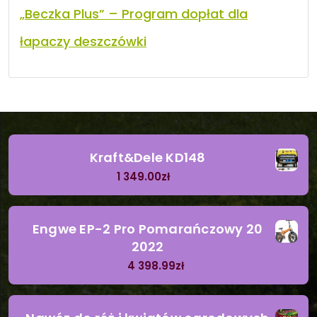
„Beczka Plus” – Program dopłat dla
łapaczy deszczówki
Kraft&Dele KD148
1 349.00
zł
Engwe EP-2 Pro Pomarańczowy 20
2022
4 398.99
zł