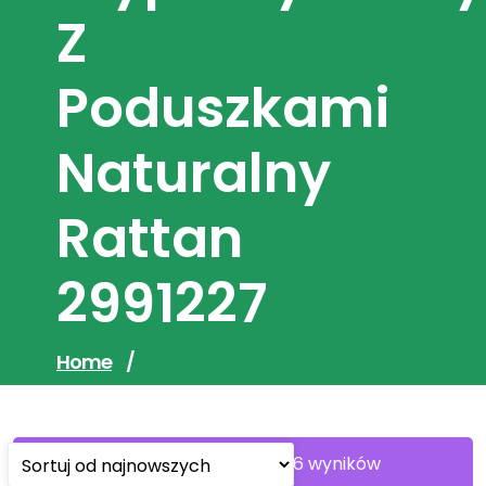
Z
Poduszkami
Naturalny
Rattan
2991227
Home
/
Sorted
Wyświetlanie 1–30 z 106 wyników