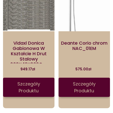
Vidaxl Donica
Deante Corio chrom
Gabionowa W
NAC_01EM
Kształcie H Drut
Stalowy
260X40X200Cm
145665
949.17
zł
575.00
zł
Szczegóły
Szczegóły
Produktu
Produktu