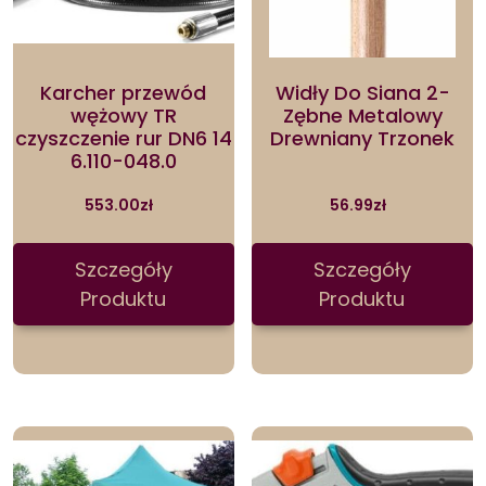
Karcher przewód
Widły Do Siana 2-
wężowy TR
Zębne Metalowy
czyszczenie rur DN6 14
Drewniany Trzonek
6.110-048.0
553.00
zł
56.99
zł
Szczegóły
Szczegóły
Produktu
Produktu