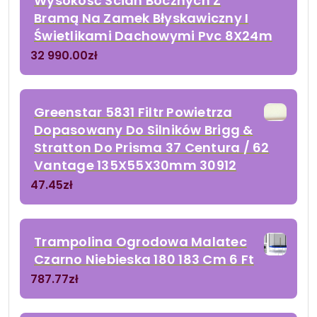
Wysokość Ścian Bocznych Z
Bramą Na Zamek Błyskawiczny I
Świetlikami Dachowymi Pvc 8X24m
32 990.00
zł
Greenstar 5831 Filtr Powietrza
Dopasowany Do Silników Brigg &
Stratton Do Prisma 37 Centura / 62
Vantage 135X55X30mm 30912
47.45
zł
Trampolina Ogrodowa Malatec
Czarno Niebieska 180 183 Cm 6 Ft
787.77
zł