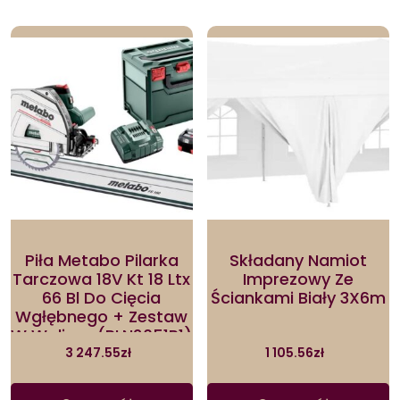
Piła Metabo Pilarka
Składany Namiot
Tarczowa 18V Kt 18 Ltx
Imprezowy Ze
66 Bl Do Cięcia
Ściankami Biały 3X6m
Wgłębnego + Zestaw
W Walizce (PLN2051P1)
3 247.55
zł
1 105.56
zł