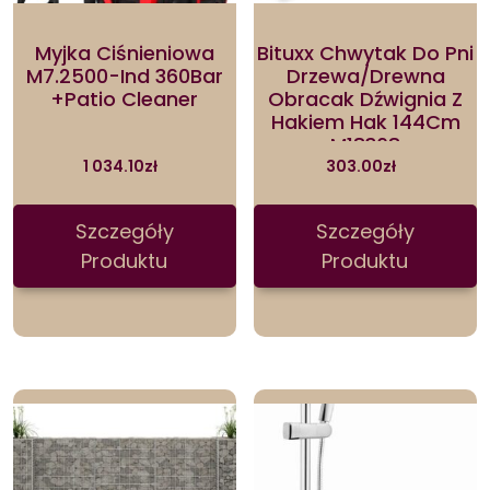
Myjka Ciśnieniowa
Bituxx Chwytak Do Pni
M7.2500-Ind 360Bar
Drzewa/Drewna
+Patio Cleaner
Obracak Dźwignia Z
Hakiem Hak 144Cm
M18368
1 034.10
zł
303.00
zł
Szczegóły
Szczegóły
Produktu
Produktu