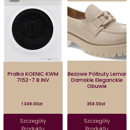
Pralka KOENIC KWM
Beżowe Półbuty Lemar
7152-7 B INV
Damskie Eleganckie
Obuwie
1 349.00
zł
359.00
zł
Szczegóły
Szczegóły
Produktu
Produktu