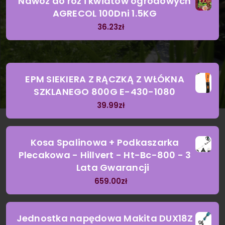
Nawóz do róż i kwiatów ogrodowych
AGRECOL 100Dni 1.5KG
36.23
zł
EPM SIEKIERA Z RĄCZKĄ Z WŁÓKNA
SZKLANEGO 800G E-430-1080
39.99
zł
Kosa Spalinowa + Podkaszarka
Plecakowa - Hillvert - Ht-Bc-800 - 3
Lata Gwarancji
659.00
zł
Jednostka napędowa Makita DUX18Z