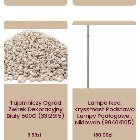
Tajemniczy Ogród
Lampa Ikea
Żwirek Dekoracyjny
Kryssmast Podstawa
Biały 500G (3312915)
Lampy Podłogowej,
Niklowan (90404105)
5.59
zł
180.00
zł