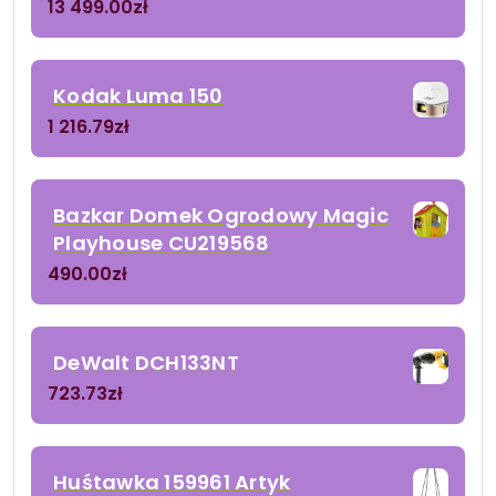
13 499.00
zł
Kodak Luma 150
1 216.79
zł
Bazkar Domek Ogrodowy Magic
Playhouse CU219568
490.00
zł
DeWalt DCH133NT
723.73
zł
Huśtawka 159961 Artyk