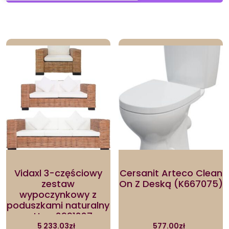
by
latest
Vidaxl 3-częściowy
Cersanit Arteco Clean
zestaw
On Z Deską (K667075)
wypoczynkowy z
poduszkami naturalny
rattan 2991227
5 233.03
zł
577.00
zł