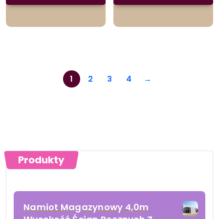
1
2
3
4
→
Produkty
Namiot Magazynowy 4,0m