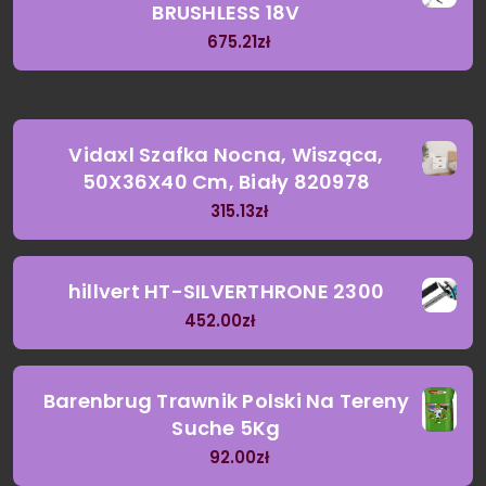
BRUSHLESS 18V
675.21
zł
Vidaxl Szafka Nocna, Wisząca,
50X36X40 Cm, Biały 820978
315.13
zł
hillvert HT-SILVERTHRONE 2300
452.00
zł
Barenbrug Trawnik Polski Na Tereny
Suche 5Kg
92.00
zł