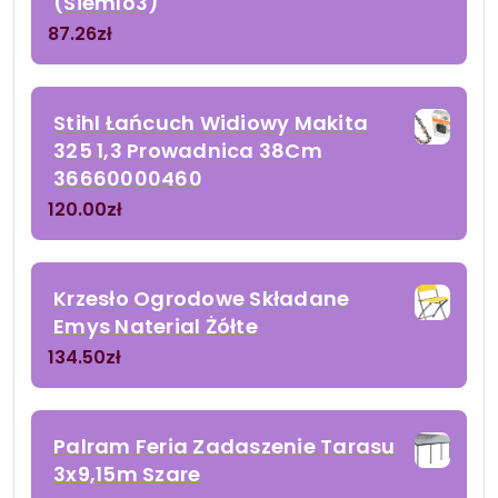
(Siemlo3)
87.26
zł
Stihl Łańcuch Widiowy Makita
325 1,3 Prowadnica 38Cm
36660000460
120.00
zł
Krzesło Ogrodowe Składane
Emys Naterial Żółte
134.50
zł
Palram Feria Zadaszenie Tarasu
3x9,15m Szare