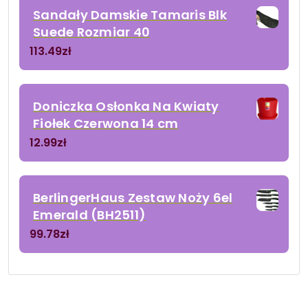
Sandały Damskie Tamaris Blk
Suede Rozmiar 40
113.49
zł
Doniczka Osłonka Na Kwiaty
Fiołek Czerwona 14 cm
12.99
zł
BerlingerHaus Zestaw Noży 6el
Emerald (BH2511)
99.78
zł