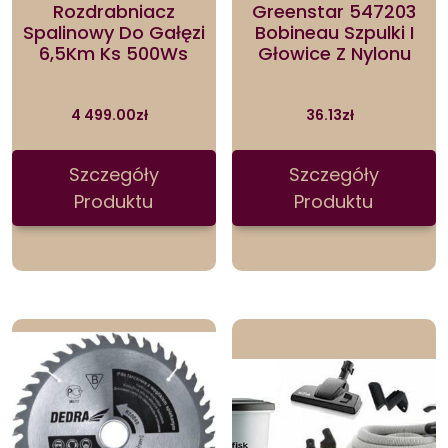
Rozdrabniacz
Greenstar 547203
Spalinowy Do Gałęzi
Bobineau Szpulki I
6,5Km Ks 500Ws
Głowice Z Nylonu
4 499.00
zł
36.13
zł
Szczegóły
Szczegóły
Produktu
Produktu