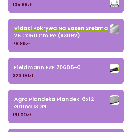
135.99
zł
Vidaxl Pokrywa Na Basen Srebrna
260X160 Cm Pe (93092)
78.89
zł
Fieldmann FZF 70605-0
323.00
zł
Agro Plandeka Plandeki 6x12
Gruba 130G
191.00
zł