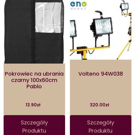
Pokrowiec na ubrania
Volteno 94W038
czarny 100x60cm
Pablo
13.90
zł
320.00
zł
Szczegóły
Szczegóły
Produktu
Produktu