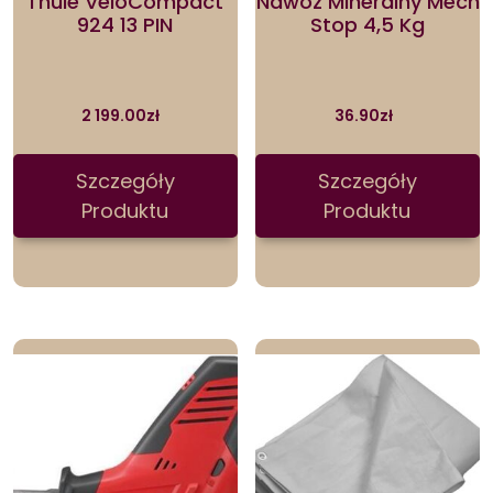
Thule VeloCompact
Nawóz Mineralny Mech
924 13 PIN
Stop 4,5 Kg
2 199.00
zł
36.90
zł
Szczegóły
Szczegóły
Produktu
Produktu