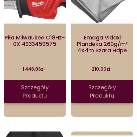
Piła Milwaukee C18Hz-
Emaga Vidaxl
0X 4933459575
Plandeka 260g/m²
4X4m Szara Hdpe
1 448.06
zł
210.00
zł
Szczegóły
Szczegóły
Produktu
Produktu