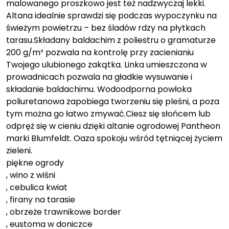
malowanego proszkowo jest też nadzwyczaj lekki.
Altana idealnie sprawdzi się podczas wypoczynku na
świeżym powietrzu – bez śladów rdzy na płytkach
tarasu.Składany baldachim z poliestru o gramaturze
200 g/m² pozwala na kontrolę przy zacienianiu
Twojego ulubionego zakątka. Linka umieszczona w
prowadnicach pozwala na gładkie wysuwanie i
składanie baldachimu. Wodoodporna powłoka
poliuretanowa zapobiega tworzeniu się pleśni, a poza
tym można go łatwo zmywać.Ciesz się słońcem lub
odpręż się w cieniu dzięki altanie ogrodowej Pantheon
marki Blumfeldt. Oaza spokoju wśród tętniącej życiem
zieleni.
piękne ogrody
, wino z wiśni
, cebulica kwiat
, firany na tarasie
, obrzeże trawnikowe border
, eustoma w doniczce