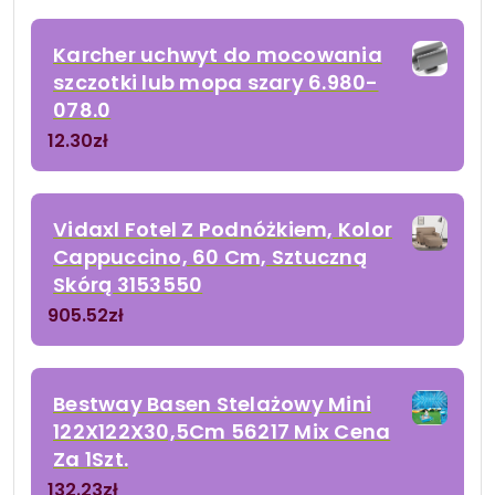
Karcher uchwyt do mocowania
szczotki lub mopa szary 6.980-
078.0
12.30
zł
Vidaxl Fotel Z Podnóżkiem, Kolor
Cappuccino, 60 Cm, Sztuczną
Skórą 3153550
905.52
zł
Bestway Basen Stelażowy Mini
122X122X30,5Cm 56217 Mix Cena
Za 1Szt.
132.23
zł