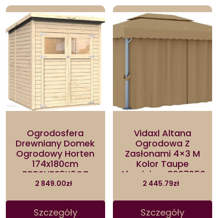
Ogrodosfera
Vidaxl Altana
Drewniany Domek
Ogrodowa Z
Ogrodowy Horten
Zasłonami 4×3 M
174x180cm
Kolor Taupe
BRBSHPE6X6OT
Aluminium 3067050
2 849.00
zł
2 445.79
zł
Szczegóły
Szczegóły