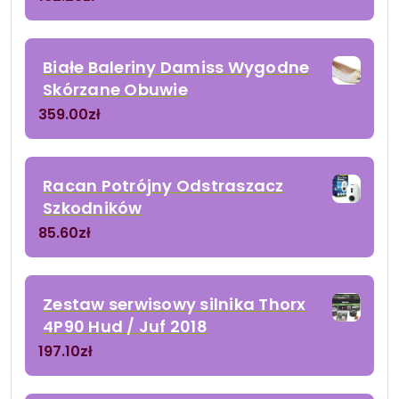
Białe Baleriny Damiss Wygodne
Skórzane Obuwie
359.00
zł
Racan Potrójny Odstraszacz
Szkodników
85.60
zł
Zestaw serwisowy silnika Thorx
4P90 Hud / Juf 2018
197.10
zł