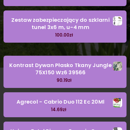
Zestaw zabezpieczający do szklarni
tunel 3x6 m, u-4 mm
100.00
zł
Kontrast Dywan Płasko Tkany Jungle
75X150 Wz6 39566
90.19
zł
Agrecol - Cabrio Duo 112 Ec 20Ml
14.69
zł