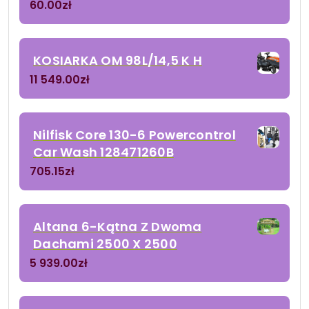
60.00
zł
KOSIARKA OM 98L/14,5 K H
11 549.00
zł
Nilfisk Core 130-6 Powercontrol
Car Wash 128471260B
705.15
zł
Altana 6-Kątna Z Dwoma
Dachami 2500 X 2500
5 939.00
zł