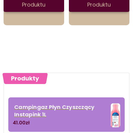
Produktu
Produktu
Produkty
Campingaz Płyn Czyszczący
Instapink 1L
41.00
zł