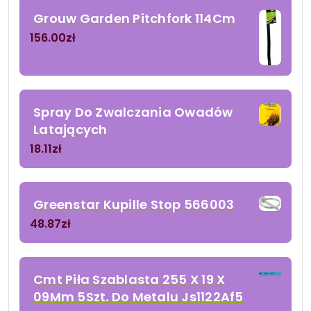
Grouw Garden Pitchfork 114Cm
156.00
zł
Spray Do Zwalczania Owadów
Latających
18.11
zł
Greenstar Kupille Stop 566003
48.87
zł
Cmt Piła Szablasta 255 X 19 X
09Mm 5Szt. Do Metalu Js1122Af5