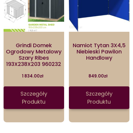
Grindi Domek
Namiot Tytan 3X4,5
Ogrodowy Metalowy
Niebieski Pawilon
Szary Ribes
Handlowy
193X238X203 960232
1 834.00
zł
849.00
zł
Szczegóły
Szczegóły
Produktu
Produktu