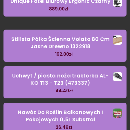
Unique Fotel Biurowy Ergonic Czarny
889.00
zł
Stilista Półka Ścienna Volato 80 Cm
Jasne Drewno 1322918
192.00
zł
Uchwyt / piasta noża traktorka AL-
KO T13 - T23 (473337)
44.40
zł
Nawóz Do Roślin Balkonowych I
Pokojowych 0,5L Substral
26.49
zł