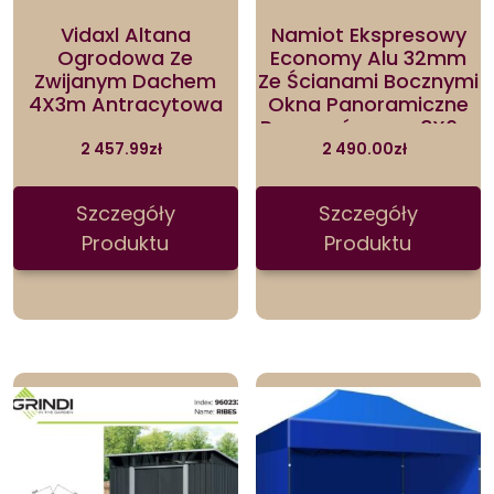
Vidaxl Altana
Namiot Ekspresowy
Ogrodowa Ze
Economy Alu 32mm
Zwijanym Dachem
Ze Ścianami Bocznymi
4X3m Antracytowa
Okna Panoramiczne
Pomarańczowy 3X6m
2 457.99
zł
2 490.00
zł
Szczegóły
Szczegóły
Produktu
Produktu