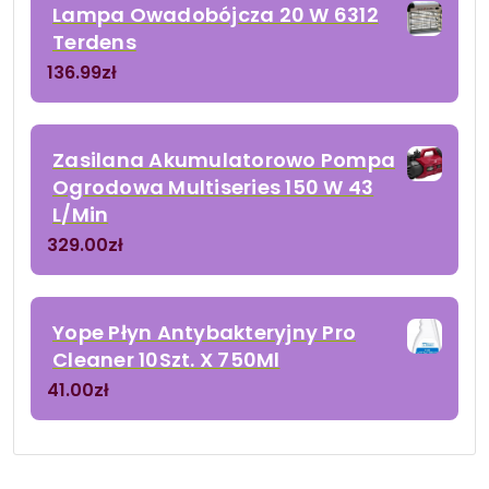
Lampa Owadobójcza 20 W 6312
Terdens
136.99
zł
Zasilana Akumulatorowo Pompa
Ogrodowa Multiseries 150 W 43
L/Min
329.00
zł
Yope Płyn Antybakteryjny Pro
Cleaner 10Szt. X 750Ml
41.00
zł