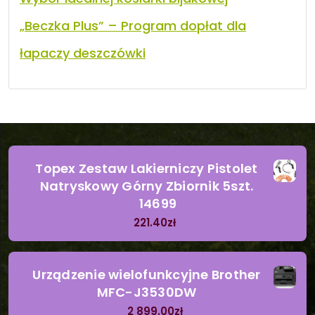
„Beczka Plus” – Program dopłat dla
łapaczy deszczówki
Topex Zestaw Lakierniczy Pistolet
Natryskowy Górny Zbiornik 5szt.
14699
221.40
zł
Urządzenie wielofunkcyjne Brother
MFC-J3530DW
2 899.00
zł