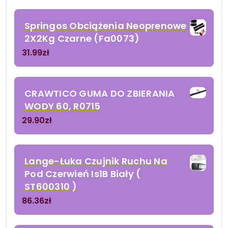
Springos Obciążenia Neoprenowe
2X2Kg Czarne (Fa0073)
31.99
zł
CRAWTICO GUMA DO ZBIERANIA
WODY 60, R0715
29.90
zł
Lange-Łuka Czujnik Ruchu Na
Pod Czerwień Is1B Biały (
ST600310 )
86.36
zł