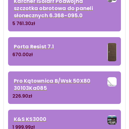
Kärcher iSolarr Podwójna
szczotka obrotowa do paneli
słonecznych 6.368-095.0
5 761.30
zł
Porta Resist 7.1
670.00
zł
Pro Kątownica B/Wsk 50X80
30103Ka085
226.90
zł
K&S KS3000
1 999.99
zł