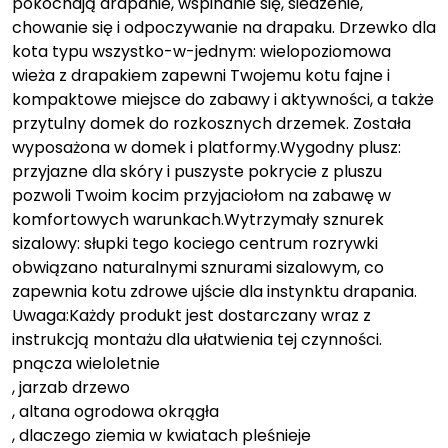
pokochają drapanie, wspinanie się, siedzenie,
chowanie się i odpoczywanie na drapaku. Drzewko dla
kota typu wszystko-w-jednym: wielopoziomowa
wieża z drapakiem zapewni Twojemu kotu fajne i
kompaktowe miejsce do zabawy i aktywności, a także
przytulny domek do rozkosznych drzemek. Została
wyposażona w domek i platformy.Wygodny plusz:
przyjazne dla skóry i puszyste pokrycie z pluszu
pozwoli Twoim kocim przyjaciołom na zabawę w
komfortowych warunkach.Wytrzymały sznurek
sizalowy: słupki tego kociego centrum rozrywki
obwiązano naturalnymi sznurami sizalowym, co
zapewnia kotu zdrowe ujście dla instynktu drapania.
Uwaga:Każdy produkt jest dostarczany wraz z
instrukcją montażu dla ułatwienia tej czynności.
pnącza wieloletnie
, jarzab drzewo
, altana ogrodowa okrągła
, dlaczego ziemia w kwiatach pleśnieje