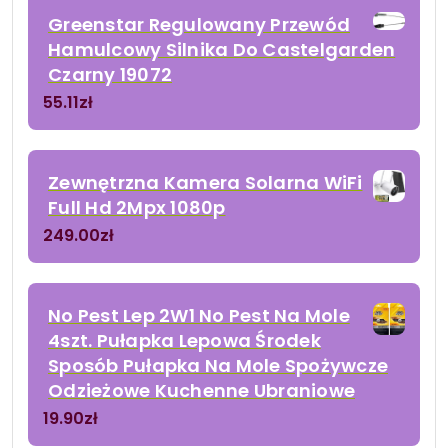
Greenstar Regulowany Przewód
Hamulcowy Silnika Do Castelgarden
Czarny 19072
55.11
zł
Zewnętrzna Kamera Solarna WiFi
Full Hd 2Mpx 1080p
249.00
zł
No Pest Lep 2W1 No Pest Na Mole
4szt. Pułapka Lepowa Środek
Sposób Pułapka Na Mole Spożywcze
Odzieżowe Kuchenne Ubraniowe
19.90
zł