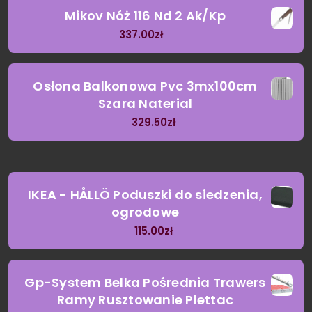
Mikov Nóż 116 Nd 2 Ak/Kp
337.00
zł
Osłona Balkonowa Pvc 3mx100cm
Szara Naterial
329.50
zł
IKEA - HÅLLÖ Poduszki do siedzenia,
ogrodowe
115.00
zł
Gp-System Belka Pośrednia Trawers
Ramy Rusztowanie Plettac