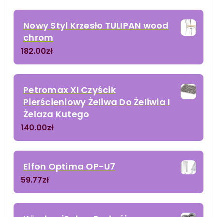
Nowy Styl Krzesło TULIPAN wood
chrom
182.00
zł
Petromax Xl Czyścik
Pierścieniowy Żeliwa Do Żeliwia I
Żelaza Kutego
140.00
zł
Elfon Optima OP-U7
59.77
zł