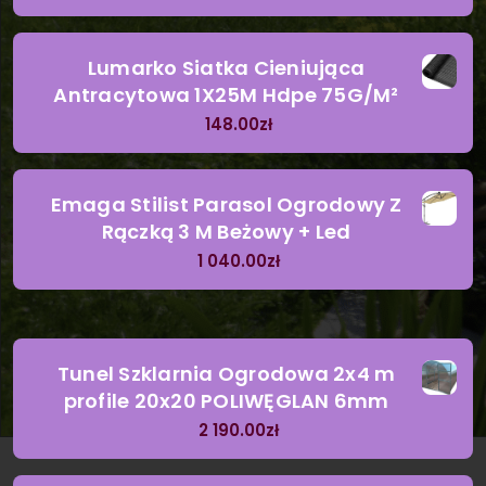
Lumarko Siatka Cieniująca
Antracytowa 1X25M Hdpe 75G/M²
148.00
zł
Emaga Stilist Parasol Ogrodowy Z
Rączką 3 M Beżowy + Led
1 040.00
zł
Tunel Szklarnia Ogrodowa 2x4 m
profile 20x20 POLIWĘGLAN 6mm
2 190.00
zł