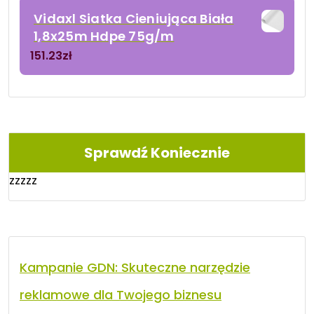
Vidaxl Siatka Cieniująca Biała
1,8x25m Hdpe 75g/m
151.23
zł
Sprawdź Koniecznie
zzzzz
Kampanie GDN: Skuteczne narzędzie
reklamowe dla Twojego biznesu