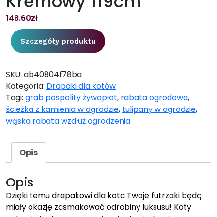
Kremowy 119cm
148.60
zł
Szczegóły produktu
SKU:
ab40804f78ba
Kategoria:
Drapaki dla kotów
Tagi:
grab pospolity żywopłot
,
rabata ogrodowa
,
ścieżka z kamienia w ogrodzie
,
tulipany w ogrodzie
,
wąska rabata wzdłuż ogrodzenia
Opis
Opis
Dzięki temu drapakowi dla kota Twoje futrzaki będą
miały okazję zasmakować odrobiny luksusu! Koty