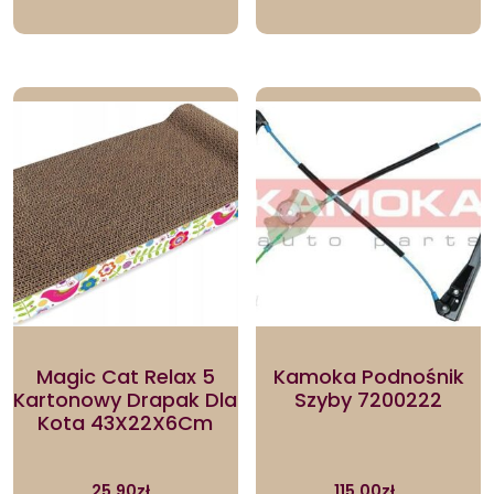
Magic Cat Relax 5
Kamoka Podnośnik
Kartonowy Drapak Dla
Szyby 7200222
Kota 43X22X6Cm
25.90
zł
115.00
zł