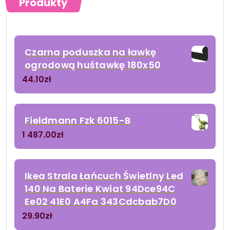
Produkty
Czarna poduszka na ławkę
ogrodową huśtawkę 180x50
44.10
zł
Fieldmann Fzk 6015-B
1 487.00
zł
Ikea Strala Łańcuch Świetlny Led
140 Na Baterie Kwiat 94Dce94C
Ee02 41E0 A4Fa 343Cdcbab7D0
29.90
zł