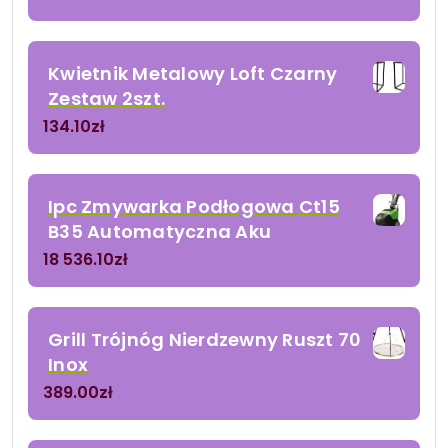
Kwietnik Metalowy Loft Czarny
Zestaw 2szt.
134.10
zł
Ipc Zmywarka Podłogowa Ct15
B35 Automatyczna Aku
18 536.10
zł
Grill Trójnóg Nierdzewny Ruszt 70
Inox
389.00
zł