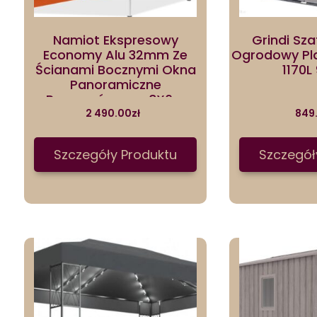
Namiot Ekspresowy
Grindi Sz
Economy Alu 32mm Ze
Ogrodowy Pl
Ścianami Bocznymi Okna
1170L
Panoramiczne
Pomarańczowy 3X6m
2 490.00
zł
849
Szczegóły Produktu
Szczegół