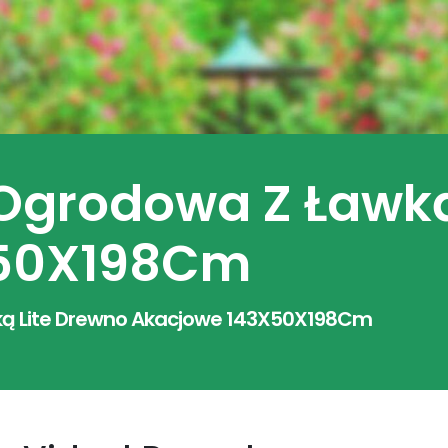
 Ogrodowa Z Ławką
X50X198Cm
ką Lite Drewno Akacjowe 143X50X198Cm