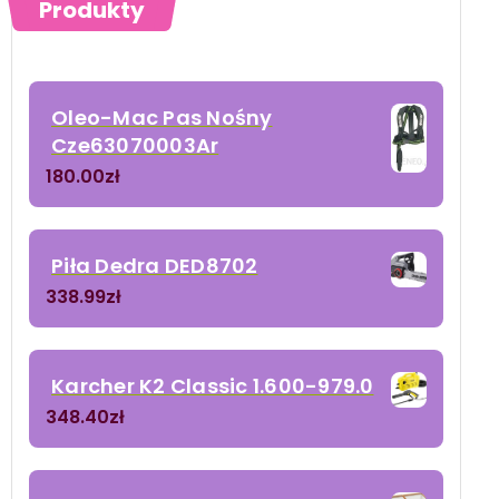
Produkty
Oleo-Mac Pas Nośny
Cze63070003Ar
180.00
zł
Piła Dedra DED8702
338.99
zł
Karcher K2 Classic 1.600-979.0
348.40
zł