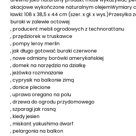
akacjowe wykończone naturalnym olejemWymiary całko
ławki: 108 x 38,5 x 44 cm (szer. x gł. x wys.)Przesył
buraki w zalewie octowej
, producent mebli ogrodowych z technorattanu
, przędziorek w truskawce
, pompy leroy merlin
, jak długo gotować buraki czerwone
, nowe odmiany borówki amerykańskiej
, domek na narzędzia na działkę
, jeżówka rozmnażanie
, cyprysik na balkonie zimą
, donice plecione
, uprawa oregano na polu
, drzewa do ogrodu przydomowego
, szparagi jak rosną
, kiedy jesien
, miskant yakushima dwarf
, pelargonia na balkon