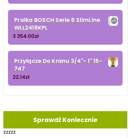
Pralka BOSCH Serie 6 SlimLine
WLL2418KPL
3 354.00
zł
Przyłącze Do Kranu 3/4"- 1" 15-
747
22.14
zł
Sprawdź Koniecznie
zzzzz