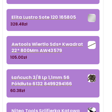
Elita Lustro Sote 120 165805
328.48
zł
Awtools Wiertło Sds+ Kwadrat
22* 800Mm AW43579
105.00
zł
Łańcuch 3/8 Lp 1,1mm 56
Półdłuto 6132 8499294166
60.38
zł
Niteo Tools Szlifierka Kątowa