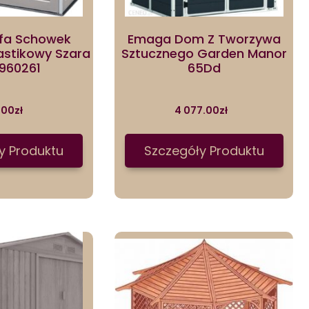
afa Schowek
Emaga Dom Z Tworzywa
astikowy Szara
Sztucznego Garden Manor
 960261
65Dd
.00
zł
4 077.00
zł
y Produktu
Szczegóły Produktu