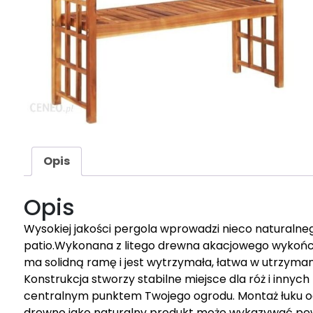
Opis
Opis
Wysokiej jakości pergola wprowadzi nieco naturalne
patio.Wykonana z litego drewna akacjowego wykoń
ma solidną ramę i jest wytrzymała, łatwa w utrzyma
Konstrukcja stworzy stabilne miejsce dla róż i innych
centralnym punktem Twojego ogrodu. Montaż łuku og
drewno jako naturalny produkt może wykazywać pew