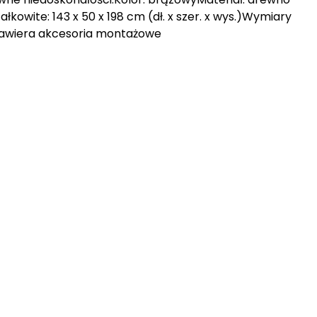
wite: 143 x 50 x 198 cm (dł. x szer. x wys.)Wymiary
ka zawiera akcesoria montażowe