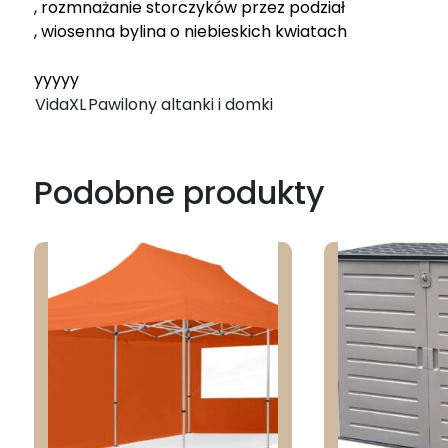
, rozmnażanie storczyków przez podział
, wiosenna bylina o niebieskich kwiatach
yyyyy
VidaXL
Pawilony altanki i domki
Podobne produkty