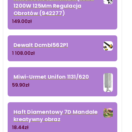
1200W 125Mm Regulacja
Obrotów (942277)
149.00
zł
Dewalt Dcmbl562P1
1 108.00
zł
Miwi-Urmet Unifon 1131/620
59.90
zł
Haft Diamentowy 7D Mandale
kreatywny obraz
18.44
zł