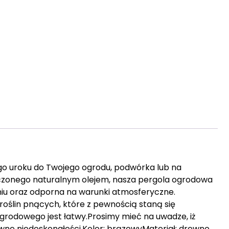
go uroku do Twojego ogrodu, podwórka lub na
czonego naturalnym olejem, nasza pergola ogrodowa
niu oraz odporna na warunki atmosferyczne.
 roślin pnących, które z pewnością staną się
rodowego jest łatwy.Prosimy mieć na uwadze, iż
ne niedoskonałości.Kolor: brązowyMateriał: drewno