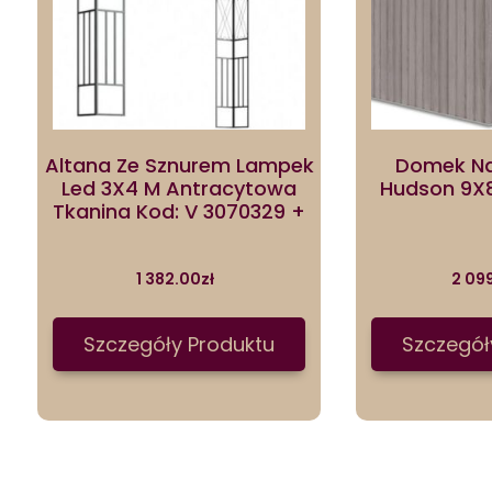
Altana Ze Sznurem Lampek
Domek Na
Led 3X4 M Antracytowa
Hudson 9X
Tkanina Kod: V 3070329 +
1 382.00
zł
2 09
Szczegóły Produktu
Szczegół