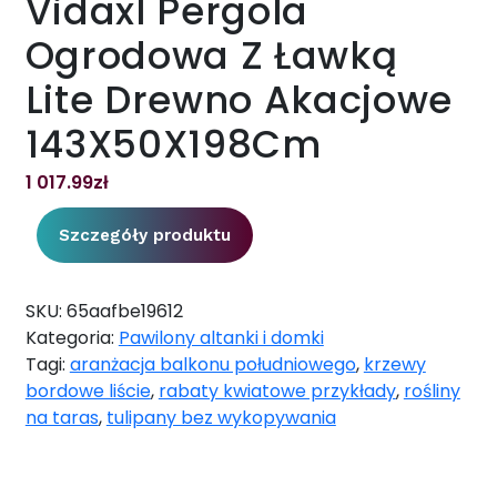
Vidaxl Pergola
Ogrodowa Z Ławką
Lite Drewno Akacjowe
143X50X198Cm
1 017.99
zł
Szczegóły produktu
SKU:
65aafbe19612
Kategoria:
Pawilony altanki i domki
Tagi:
aranżacja balkonu południowego
,
krzewy
bordowe liście
,
rabaty kwiatowe przykłady
,
rośliny
na taras
,
tulipany bez wykopywania