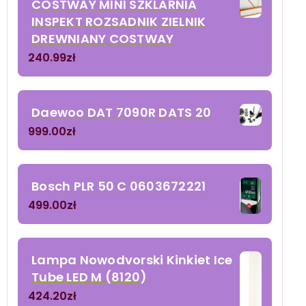
COSTWAY MINI SZKLARNIA
INSPEKT ROZSADNIK ZIELNIK
DREWNIANY COSTWAY
240.99
zł
Daewoo DAT 7090R DATS 20
999.00
zł
Bosch PLR 50 C 0603672221
499.00
zł
Lampa Nowodvorski Kinkiet Ice
Tube LED M (8120)
424.20
zł