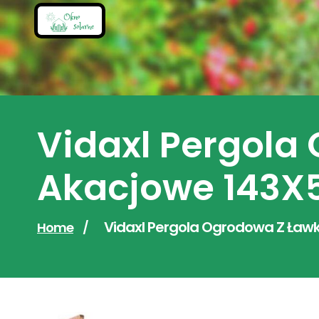
Skip
to
content
Vidaxl Pergola
Akacjowe 143
Vidaxl Pergola Ogrodowa Z Ław
Home
/