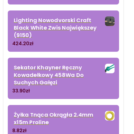
Lighting Nowodvorski Craft
Black White Zwis Największey
(9150)
424.20
zł
Sekator Khayner Ręczny
Kowadełkowy 458Wa Do
Suchych Gałęzi
33.90
zł
Żyłka Tnąca Okrągła 2.4mm
x15m Proline
8.82
zł