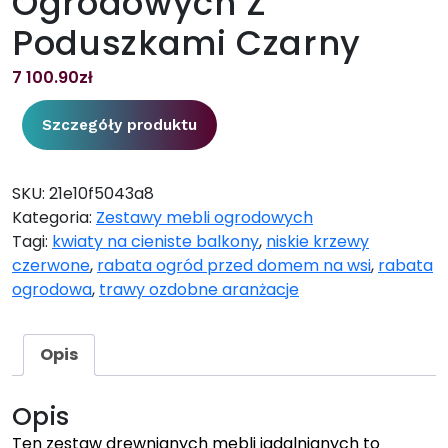
Ogrodowych Z
Poduszkami Czarny
7 100.90
zł
Szczegóły produktu
SKU:
21e10f5043a8
Kategoria:
Zestawy mebli ogrodowych
Tagi:
kwiaty na cieniste balkony
,
niskie krzewy
czerwone
,
rabata ogród przed domem na wsi
,
rabata
ogrodowa
,
trawy ozdobne aranżacje
Opis
Opis
Ten zestaw drewnianych mebli jadalnianych to