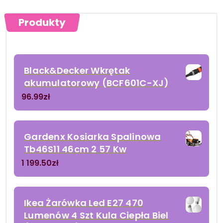
Produkty
Black&Decker Wkrętak
akumulatorowy (BCF601C-XJ)
96.99
zł
Gardenx Kosiarka Spalinowa
Tb46S11 46cm 2 57 Kw
1 199.50
zł
Ikea Żarówka Led E27 470
Lumenów 4 Szt Kula Ciepła Biel