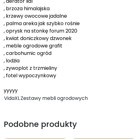
, aerator lidl
, brzoza himalajska
, krzewy owocowe jadalne
, palma areka jak szybko rośnie
, oprysk na stonkę forum 2020
, kwiat doniczkowy dzwonek
, meble ogrodowe grafit
, carbohumic ogród
, lodżia
, zywoplot z trzmieliny
, fotel wypoczynkowy
yyyyy
VidaXL
Zestawy mebli ogrodowych
Podobne produkty