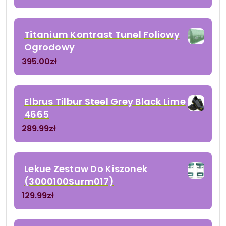
Titanium Kontrast Tunel Foliowy
Ogrodowy
395.00
zł
Elbrus Tilbur Steel Grey Black Lime
4665
289.99
zł
Lekue Zestaw Do Kiszonek
(3000100Surm017)
129.99
zł