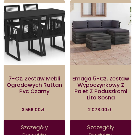
7-Cz. Zestaw Mebli
Emaga 5-Cz. Zestaw
Ogrodowych Rattan
Wypoczynkowy Z
Pvc Czarny
Palet Z Poduszkami
Lita Sosna
3 556.00
zł
2 078.00
zł
Szczegóły
Szczegóły