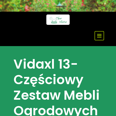
Skip
to
content
Vidaxl 13-
Częściowy
Zestaw Mebli
Ogrodowych