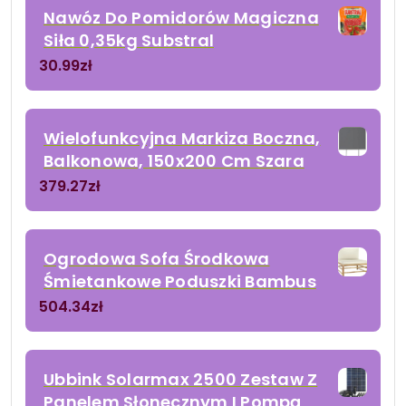
Nawóz Do Pomidorów Magiczna
Siła 0,35kg Substral
30.99
zł
Wielofunkcyjna Markiza Boczna,
Balkonowa, 150x200 Cm Szara
379.27
zł
Ogrodowa Sofa Środkowa
Śmietankowe Poduszki Bambus
504.34
zł
Ubbink Solarmax 2500 Zestaw Z
Panelem Słonecznym I Pompą