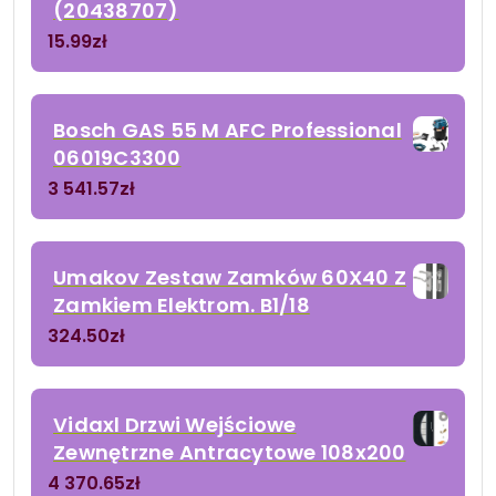
(20438707)
15.99
zł
Bosch GAS 55 M AFC Professional
06019C3300
3 541.57
zł
Umakov Zestaw Zamków 60X40 Z
Zamkiem Elektrom. B1/18
324.50
zł
Vidaxl Drzwi Wejściowe
Zewnętrzne Antracytowe 108x200
4 370.65
zł