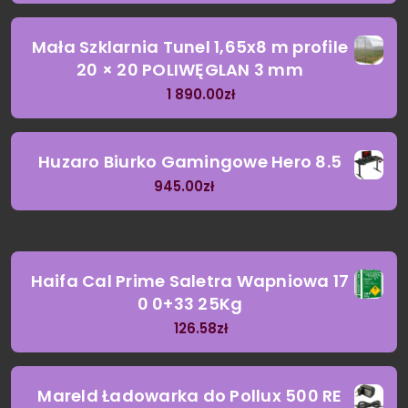
Mała Szklarnia Tunel 1,65x8 m profile
20 × 20 POLIWĘGLAN 3 mm
1 890.00
zł
Huzaro Biurko Gamingowe Hero 8.5
945.00
zł
Haifa Cal Prime Saletra Wapniowa 17
0 0+33 25Kg
126.58
zł
Mareld Ładowarka do Pollux 500 RE