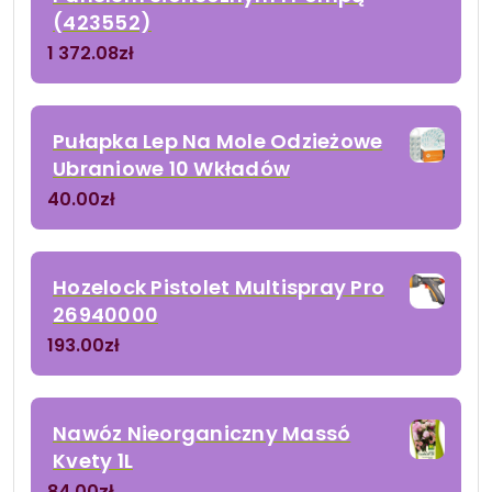
(423552)
1 372.08
zł
Pułapka Lep Na Mole Odzieżowe
Ubraniowe 10 Wkładów
40.00
zł
Hozelock Pistolet Multispray Pro
26940000
193.00
zł
Nawóz Nieorganiczny Massó
Kvety 1L
84.00
zł