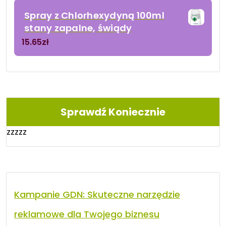
Spray z Chlorhexydyną 100ml
stany zapalne, świądy
15.65
zł
Sprawdź Koniecznie
zzzzz
Kampanie GDN: Skuteczne narzędzie
reklamowe dla Twojego biznesu