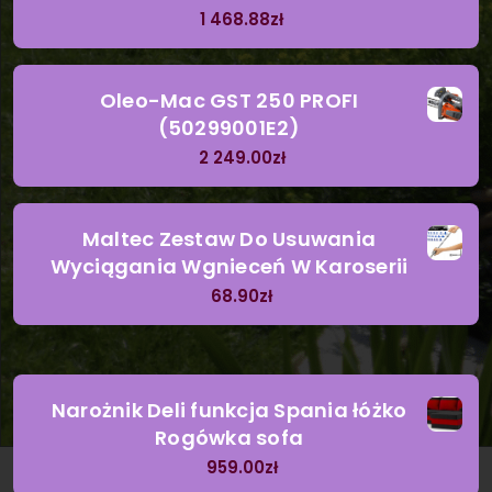
1 468.88
zł
Oleo-Mac GST 250 PROFI
(50299001E2)
2 249.00
zł
Maltec Zestaw Do Usuwania
Wyciągania Wgnieceń W Karoserii
68.90
zł
Narożnik Deli funkcja Spania łóżko
Rogówka sofa
959.00
zł