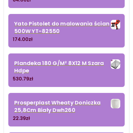
Yato Pistolet do malowania ścian
500W YT-82550
174.00
zł
Plandeka 180 G/M² 8X12 M Szara
Hdpe
530.79
zł
Prosperplast Wheaty Doniczka
25,8Cm Biały Dwh260
22.39
zł