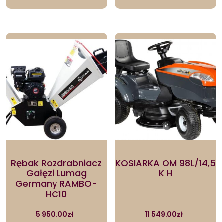
Rębak Rozdrabniacz
KOSIARKA OM 98L/14,5
Gałęzi Lumag
K H
Germany RAMBO-
HC10
5 950.00
zł
11 549.00
zł