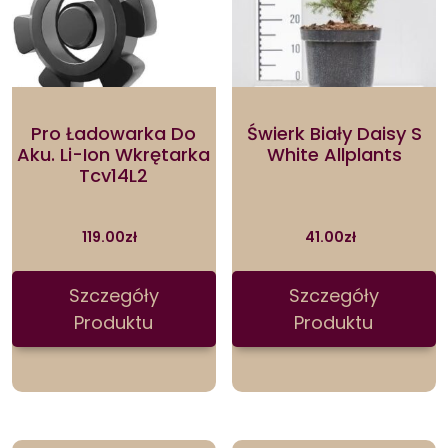
Pro Ładowarka Do
Świerk Biały Daisy S
Aku. Li-Ion Wkrętarka
White Allplants
Tcv14L2
119.00
zł
41.00
zł
Szczegóły
Szczegóły
Produktu
Produktu