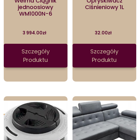
Weima Ciągnik
Opryskiwacz
jednoosiowy
Ciśnieniowy 1L
WM1000N-6
3 994.00
zł
32.00
zł
Szczegóły
Szczegóły
Produktu
Produktu