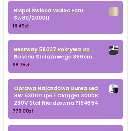
Bispol Świeca Walec Ecru
Sw80/200011
18.49
zł
Bestway 58037 Pokrywa Do
Basenu Stelazowego 366cm
98.75
zł
Oprawa Najazdowa Durea Led
8W 530Lm Ip67 Okrągła 3000K
230V Stal Nierdzewna Pl94654
779.00
zł