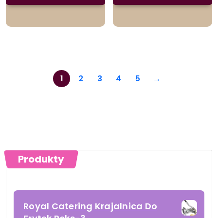
1
2
3
4
5
→
Produkty
Royal Catering Krajalnica Do