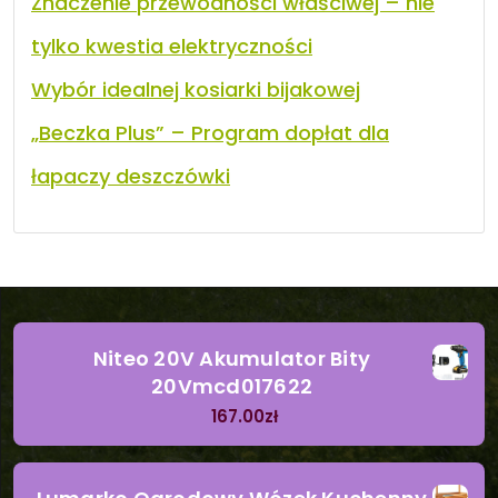
Znaczenie przewodności właściwej – nie
tylko kwestia elektryczności
Wybór idealnej kosiarki bijakowej
„Beczka Plus” – Program dopłat dla
łapaczy deszczówki
Niteo 20V Akumulator Bity
20Vmcd017622
167.00
zł