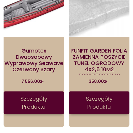
Gumotex
FUNFIT GARDEN FOLIA
Dwuosobowy
ZAMIENNA POSZYCIE
Wyprawowy Seawave
TUNEL OGRODOWY
Czerwony Szary
4X2,5 10M2
5902759977143
7 556.00
zł
358.00
zł
Szczegóły
Szczegóły
Produktu
Produktu