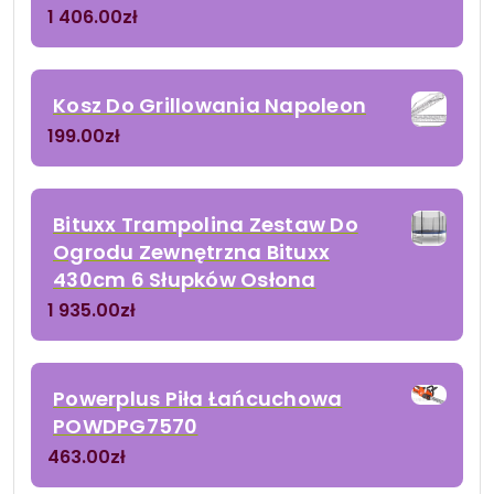
1 406.00
zł
Kosz Do Grillowania Napoleon
199.00
zł
Bituxx Trampolina Zestaw Do
Ogrodu Zewnętrzna Bituxx
430cm 6 Słupków Osłona
1 935.00
zł
Powerplus Piła Łańcuchowa
POWDPG7570
463.00
zł