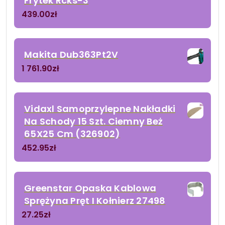
Frytek Rcks-3
439.00
zł
Makita Dub363Pt2V
1 761.90
zł
Vidaxl Samoprzylepne Nakładki
Na Schody 15 Szt. Ciemny Beż
65X25 Cm (326902)
452.95
zł
Greenstar Opaska Kablowa
Sprężyna Pręt I Kołnierz 27498
27.25
zł