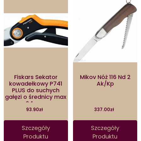
Fiskars Sekator
Mikov Nóż 116 Nd 2
kowadełkowy P741
Ak/Kp
PLUS do suchych
gałęzi o średnicy max
24 mm
93.90
zł
337.00
zł
Szczegóły
Szczegóły
Produktu
Produktu