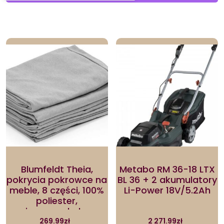
by
latest
Blumfeldt Theia,
Metabo RM 36-18 LTX
pokrycia pokrowce na
BL 36 + 2 akumulatory
meble, 8 części, 100%
Li-Power 18V/5.2Ah
poliester,
nieprzemakalne,
jasnoszary
269.99
zł
2 271.99
zł