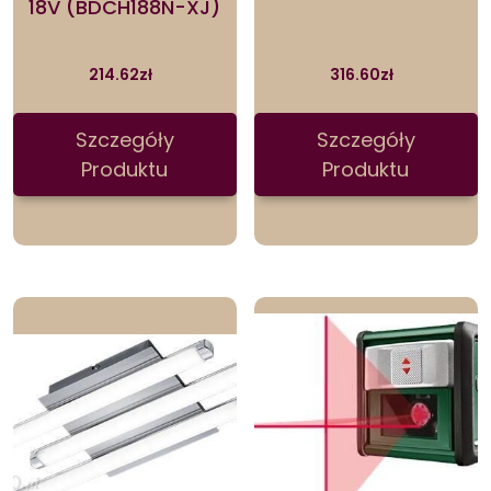
18V (BDCH188N-XJ)
214.62
zł
316.60
zł
Szczegóły
Szczegóły
Produktu
Produktu