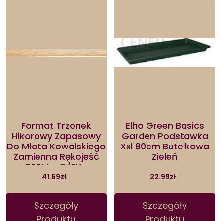
Format Trzonek
Elho Green Basics
Hikorowy Zapasowy
Garden Podstawka
Do Młota Kowalskiego
Xxl 80cm Butelkowa
Zamienna Rękojeść
Zieleń
800Mm 5/6Kg
41.69
zł
22.99
zł
Szczegóły
Szczegóły
Produktu
Produktu