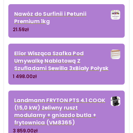
Nawóz do Surfinii i Petunii
Premium 1kg
21.59
zł
Elior Wisząca Szafka Pod
Umywalkę Nablatową Z
Szufladami Sewilla 3xBiały Połysk
1 498.00
zł
Landmann FRYTON PTS 4.1 COOK
(15,0 kW) żeliwny ruszt
modularny + gniazdo butla +
frytownica (VM8365)
3 859.00
zł