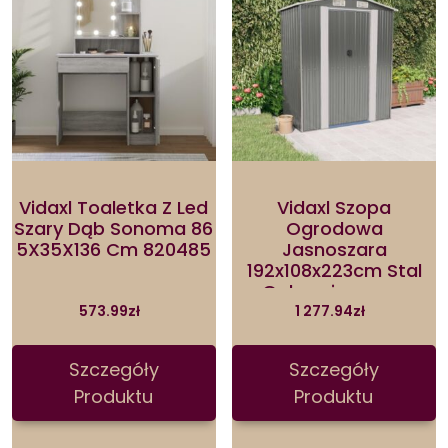
Vidaxl Toaletka Z Led
Vidaxl Szopa
Szary Dąb Sonoma 86
Ogrodowa
5X35X136 Cm 820485
Jasnoszara
192x108x223cm Stal
Galwanizowana
573.99
zł
1 277.94
zł
Szczegóły
Szczegóły
Produktu
Produktu