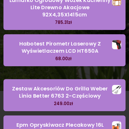
Lumarko Ogrodowy Wózek Kuchenny
Lite Drewno Akacjowe
92X4,35X1415cm
785.31
zł
Habotest Pirometr Laserowy Z
Wyświetlaczem LCD HT650A
68.00
zł
Zestaw Akcesoriów Do Grilla Weber
Linia Better 6763 2-Częściowy
249.00
zł
Epm Opryskiwacz Plecakowy 16L