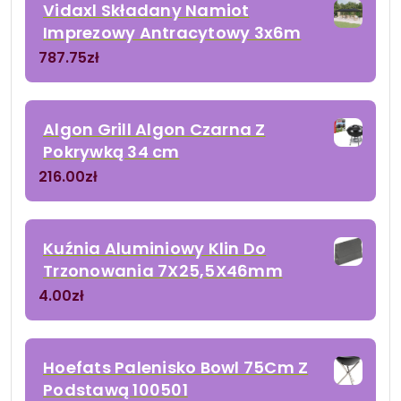
Vidaxl Składany Namiot
Imprezowy Antracytowy 3x6m
787.75
zł
Algon Grill Algon Czarna Z
Pokrywką 34 cm
216.00
zł
Kuźnia Aluminiowy Klin Do
Trzonowania 7X25,5X46mm
4.00
zł
Hoefats Palenisko Bowl 75Cm Z
Podstawą 100501