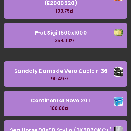
(E2000520)
198.75
zł
Płot Sigi 1800x1000
359.00
zł
Sandały Damskie Vero Cuoio r. 36
90.49
zł
Continental Neve 20 L
160.00
zł
Sea Horse 90x90 Stylio (BK502QKC+)