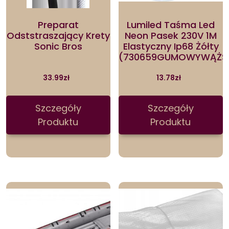
Preparat
Lumiled Taśma Led
Odststraszający Krety
Neon Pasek 230V 1M
Sonic Bros
Elastyczny Ip68 Żółty
(730659GUMOWYWĄŻŚW
33.99
zł
13.78
zł
Szczegóły
Szczegóły
Produktu
Produktu