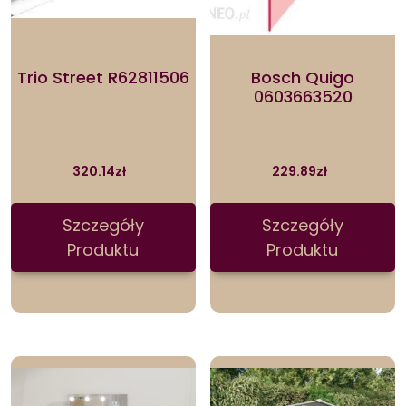
Trio Street R62811506
Bosch Quigo
0603663520
320.14
zł
229.89
zł
Szczegóły
Szczegóły
Produktu
Produktu