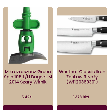
Mikrozraszacz Green
Wusthof Classic Ikon
Spin 105 L/H Bagnet M
Zestaw 3 Noży
2014 Szary Wirnik
(W1120360301)
5.42
zł
1 373.91
zł