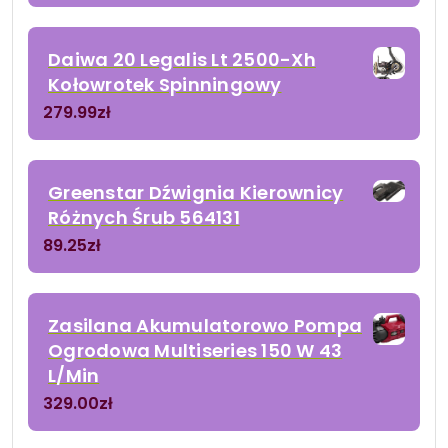
Daiwa 20 Legalis Lt 2500-Xh
Kołowrotek Spinningowy
279.99
zł
Greenstar Dźwignia Kierownicy
Różnych Śrub 564131
89.25
zł
Zasilana Akumulatorowo Pompa
Ogrodowa Multiseries 150 W 43
L/Min
329.00
zł