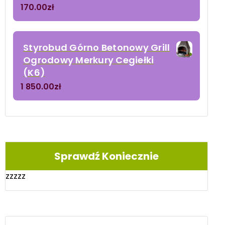
170.00
zł
Styrobud Górno Betonowy Grill
Ogrodowy Merkury Cegiełki
(K6)
1 850.00
zł
Sprawdź Koniecznie
zzzzz