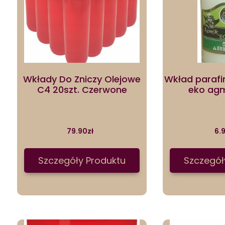
Wkłady Do Zniczy Olejowe
Wkład parafi
C4 20szt. Czerwone
eko agm
79.90
zł
6.
Szczegóły Produktu
Szczegół