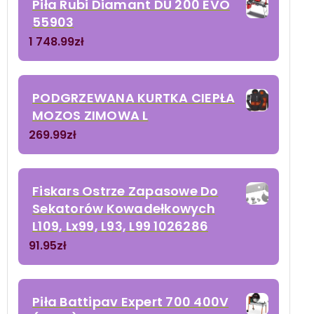
Piła Rubi Diamant DU 200 EVO
55903
1 748.99
zł
PODGRZEWANA KURTKA CIEPŁA
MOZOS ZIMOWA L
269.99
zł
Fiskars Ostrze Zapasowe Do
Sekatorów Kowadełkowych
L109, Lx99, L93, L99 1026286
91.95
zł
Piła Battipav Expert 700 400V