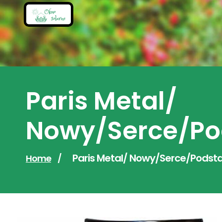
Skip
to
content
Paris Metal/
Nowy/Serce/Pod
Paris Metal/ Nowy/Serce/Podsta
Home
/