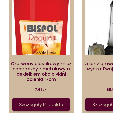
Czerwony plastikowy znicz
znicz z gra
całoroczny z metalowym
szybka Twój
dekielkiem około 4dni
palenia 17cm
7.69
zł
58.
Szczegóły Produktu
Szczegół