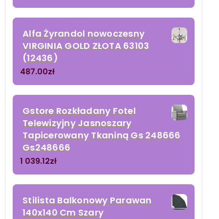
Alfa Żyrandol nowoczesny
VIRGINIA GOLD ZŁOTA 63103
(12436)
487.00
zł
Gstore Rozkładany Fotel
Telewizyjny Jasnoszary
Tapicerowany Tkaniną Gs 248666
Gs248666
1 039.12
zł
Stilista Balkonowy Parawan
140x140 Cm Szary