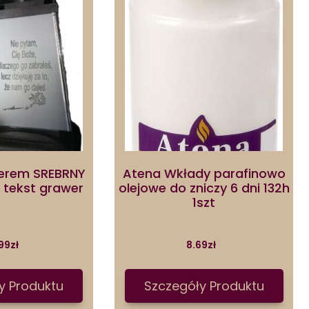
werem SREBRNY
Atena Wkłady parafinowo
 tekst grawer
olejowe do zniczy 6 dni 132h
1szt
99
zł
8.69
zł
y Produktu
Szczegóły Produktu