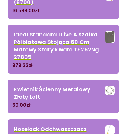
(9700)
16 599.00
zł
Ideal Standard I.Live A Szafka
Półblatowa Stojąca 60 Cm
Matowy Szary Kwarc T5262Ng
27805
878.22
zł
Kwietnik Ścienny Metalowy
Złoty Loft
60.00
zł
Hozelock Odchwaszczacz