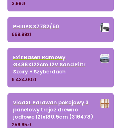
3.99
zł
PHILIPS S7782/50
669.99
zł
Exit Basen Ramowy
Ø488X122cm 12V Sand Filtr
Szary + Szyberdach
6 434.00
zł
vidaXL Parawan pokojowy 3
panelowy trejaż drewno
jodłowe 121x180,5cm (316478)
256.65
zł