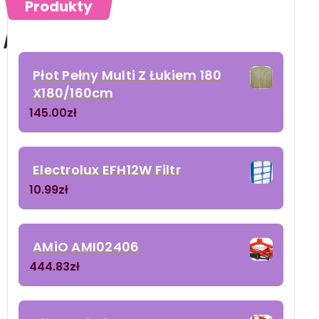
Produkty
Szerszy/1szt.
Płot Pełny Multi Z Łukiem 180
X180/160cm
145.00
zł
Electrolux EFH12W Filtr
10.99
zł
AMiO AMI02406
444.83
zł