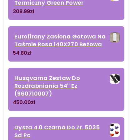
Termiczny Green Power
308.99
zł
Eurofirany Zasłona Gotowa Na
Taśmie Rosa 140X270 Beżowa
54.80
zł
Husqvarna Zestaw Do
Rozdrabniania 54'' Ez
(960710007)
450.00
zł
Dysza 4.0 Czarna Do Zr. 5035
Sd Pc