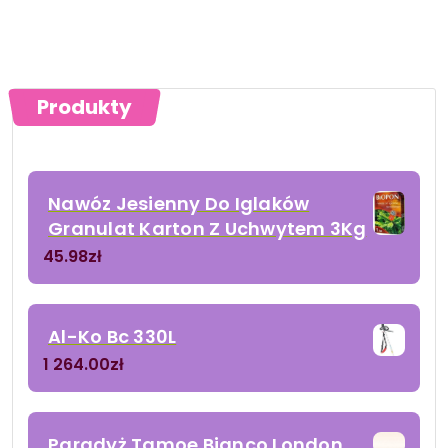
Produkty
Nawóz Jesienny Do Iglaków
Granulat Karton Z Uchwytem 3Kg
45.98
zł
Al-Ko Bc 330L
1 264.00
zł
Paradyż Tamoe Bianco London