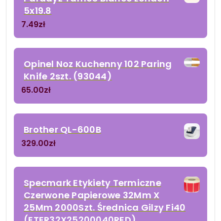
5x19.8
7.49
zł
Opinel Noz Kuchenny 102 Paring
Knife 2szt. (93044)
65.00
zł
Brother QL-600B
329.00
zł
Specmark Etykiety Termiczne
Czerwone Papierowe 32Mm X
25Mm 2000Szt. Średnica Gilzy Fi40
(ETER32X25200040RED)