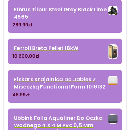
Elbrus Tilbur Steel Grey Black Lime
4665
289.99
zł
Ferroli Breta Pellet 18kW
10 600.00
zł
Fiskars Krajalnica Do Jabłek Z
Miseczką Functional Form 1016132
48.99
zł
Ubbink Folia Aqualiner Do Oczka
Wodnego 4 X 4 M Pvc 0,5 Mm