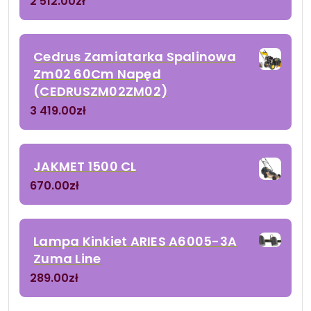
2 512.00
zł
Cedrus Zamiatarka Spalinowa
Zm02 60Cm Napęd
(CEDRUSZM02ZM02)
3 419.00
zł
JAKMET 1500 CL
670.00
zł
Lampa Kinkiet ARIES A6005-3A
Zuma Line
289.00
zł