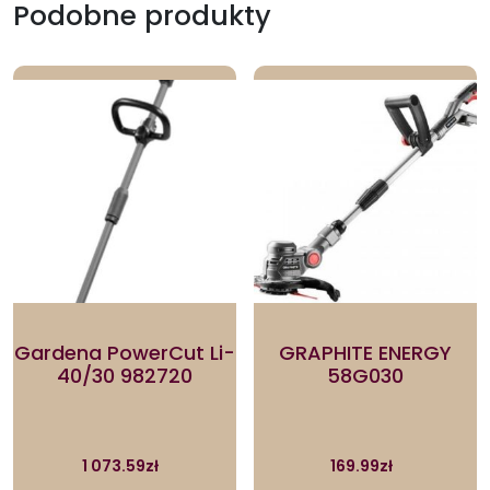
Podobne produkty
Gardena PowerCut Li-
GRAPHITE ENERGY
40/30 982720
58G030
1 073.59
zł
169.99
zł