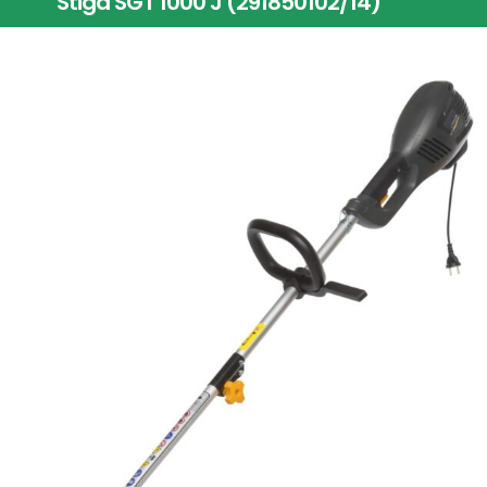
Stiga SGT 1000 J (291850102/14)