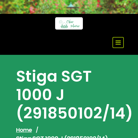
Skip
to
content
Stiga SGT
1000 J
(291850102/14)
Home
/