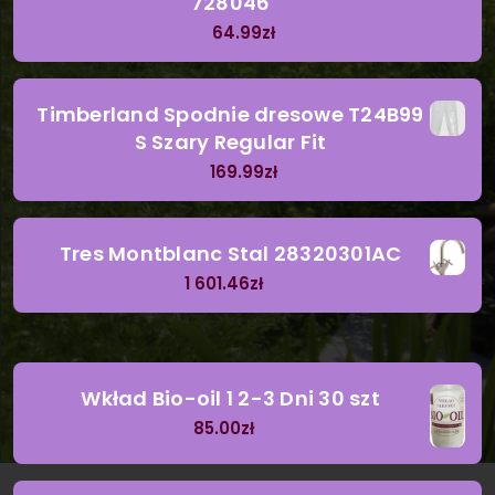
728046
64.99
zł
Timberland Spodnie dresowe T24B99
S Szary Regular Fit
169.99
zł
Tres Montblanc Stal 28320301AC
1 601.46
zł
Wkład Bio-oil 1 2-3 Dni 30 szt
85.00
zł