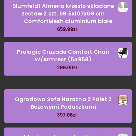
Blumfeldt Almeria krzesło składane
zestaw 2 szt. 59,5x107x68 cm
ComfortMesh aluminium białe
659.99
zł
Prologic Cruzade Comfort Chair
W/Armrest (54958)
299.00
zł
Ogrodowa Sofa Narożna Z Palet Z
Beżowymi Poduszkami
397.06
zł