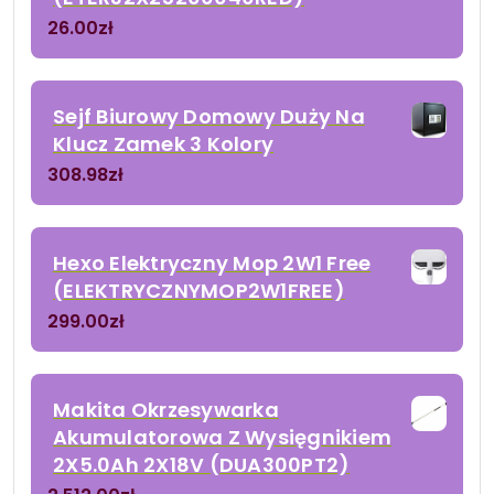
26.00
zł
Sejf Biurowy Domowy Duży Na
Klucz Zamek 3 Kolory
308.98
zł
Hexo Elektryczny Mop 2W1 Free
(ELEKTRYCZNYMOP2W1FREE)
299.00
zł
Makita Okrzesywarka
Akumulatorowa Z Wysięgnikiem
2X5.0Ah 2X18V (DUA300PT2)