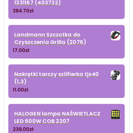
1331167 (403732)
384.70
zł
Landmann Szczotka do
Czyszczenia Grilla (2076)
17.00
zł
Nakrętki tarczy szlifierka tjs40
(1,3)
11.00
zł
HALOGEN lampa NAŚWIETLACZ
LED 600W COB 2207
239.00
zł