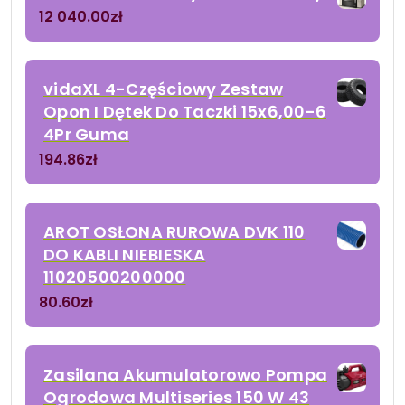
12 040.00
zł
vidaXL 4-Częściowy Zestaw
Opon I Dętek Do Taczki 15x6,00-6
4Pr Guma
194.86
zł
AROT OSŁONA RUROWA DVK 110
DO KABLI NIEBIESKA
11020500200000
80.60
zł
Zasilana Akumulatorowo Pompa
Ogrodowa Multiseries 150 W 43