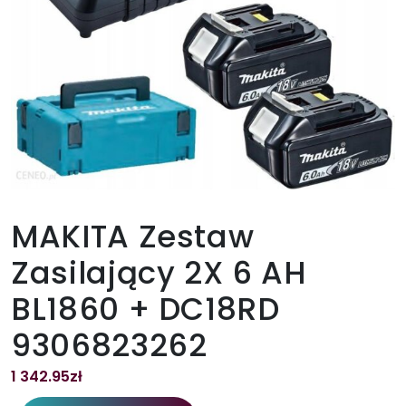
MAKITA Zestaw
Zasilający 2X 6 AH
BL1860 + DC18RD
9306823262
1 342.95
zł