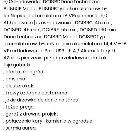
6,0AhŁadowarka DC18RDDane techniczne
BL1860B:Model: BL1860BTyp akumulatorów: Li-
IonNapięcie akumulatora: 18 VPojemność : 6,0
AhŁadowarki [czas ładowania]: DC18RC: 45 min.;
DC18RD: 45 min.; DC18RE: 55 min.; DC18SD: 130 min.
Dane techniczne DC18RD:Model: DC18RDTyp
akumulatorów: Li-ionNapięcie akumulatora: 14,4 V – 18
VPrąd ładowania: Port USB: 1,5 A / Akumulatory: 9
AZabezpieczenie przed przeładowaniem: tak
tuje gatunki
, oferta obi ogród
, amsonia
, eleuterokok
, trawy ozdobne castorama
, jakie drzewka do donic na taras
, tężec pręga
, garaż z drewna projekt
, połączenie kory i kamienia w ogrodzie
, surmia aurea