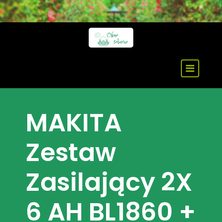
Skip
to
content
MAKITA
Zestaw
Zasilający 2X
6 AH BL1860 +