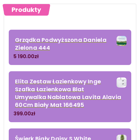
Produkty
Grządka Podwyższona Daniela
Zielona 444
5 190.00
zł
Elita Zestaw Łazienkowy Inge
Szafka Łazienkowa Blat
Umywalka Nablatowa Lavita Alavia
60Cm Biały Mat 166495
399.00
zł
Świerk Biały Daisy S White