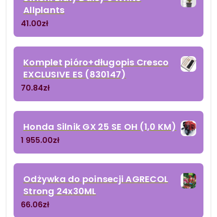
Allplants
41.00
zł
Komplet pióro+długopis Cresco
EXCLUSIVE ES (830147)
70.84
zł
Honda Silnik GX 25 SE OH (1,0 KM)
1 955.00
zł
Odżywka do poinsecji AGRECOL
Strong 24x30ML
66.06
zł