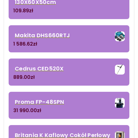
130X60X50cm
109.89
zł
Makita DHS660RTJ
1 586.62
zł
Cedrus CED520X
889.00
zł
Proma FP-48SPN
31 990.00
zł
Britania K Kaflowy Cokół Perłowy