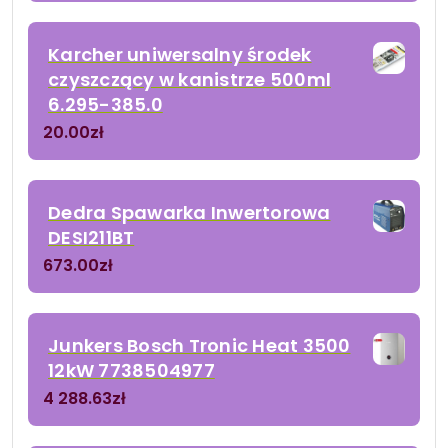
Karcher uniwersalny środek
czyszczący w kanistrze 500ml
6.295-385.0
20.00
zł
Dedra Spawarka Inwertorowa
DESI211BT
673.00
zł
Junkers Bosch Tronic Heat 3500
12kW 7738504977
4 288.63
zł