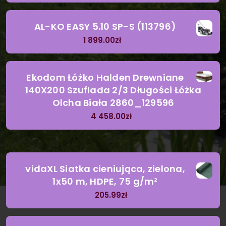
AL-KO EASY 5.10 SP-S (113796)
1 899.00
zł
Ekodom Łóżko Halden Drewniane
140X200 Szuflada 2/3 Długości Łóżka
Olcha Biała 2860_129596
4 458.00
zł
vidaXL Siatka cieniująca, zielona,
1x50 m, HDPE, 75 g/m²
205.99
zł