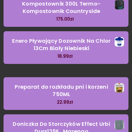
Kompostownik 300L Termo-
Kompostownik Countryside
175.00
zł
Enero Pływający Dozownik Na Chlor
13Cm Biały Niebieski
18.99
zł
Preparat do rozkładu pni i korzeni
750ML
22.99
zł
Doniczka Do Storczyków Effect Urbi
Durs125E , Marengo