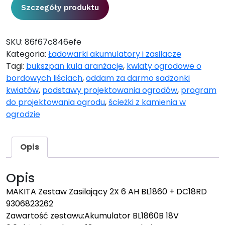
Szczegóły produktu
SKU:
86f67c846efe
Kategoria:
Ładowarki akumulatory i zasilacze
Tagi:
bukszpan kula aranżacje
,
kwiaty ogrodowe o
bordowych liściach
,
oddam za darmo sadzonki
kwiatów
,
podstawy projektowania ogrodów
,
program
do projektowania ogrodu
,
ścieżki z kamienia w
ogrodzie
Opis
Opis
MAKITA Zestaw Zasilający 2X 6 AH BL1860 + DC18RD
9306823262
Zawartość zestawu:Akumulator BL1860B 18V