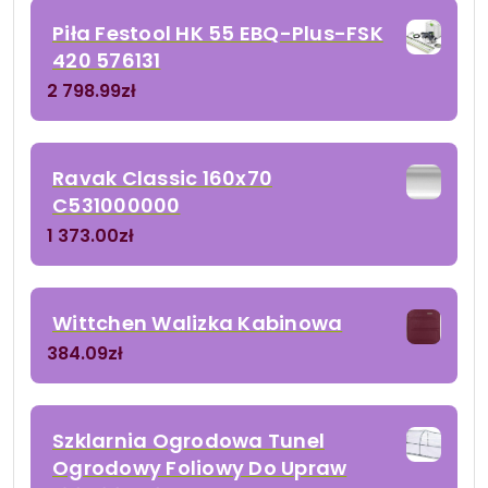
Piła Festool HK 55 EBQ-Plus-FSK
420 576131
2 798.99
zł
Ravak Classic 160x70
C531000000
1 373.00
zł
Wittchen Walizka Kabinowa
384.09
zł
Szklarnia Ogrodowa Tunel
Ogrodowy Foliowy Do Upraw