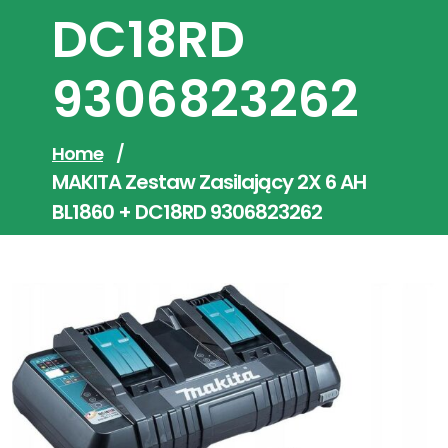
DC18RD
9306823262
Home
/
MAKITA Zestaw Zasilający 2X 6 AH
BL1860 + DC18RD 9306823262