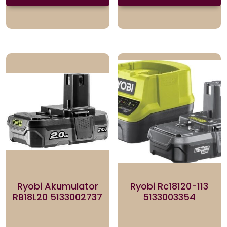
Ryobi Akumulator
Ryobi Rc18120-113
RB18L20 5133002737
5133003354