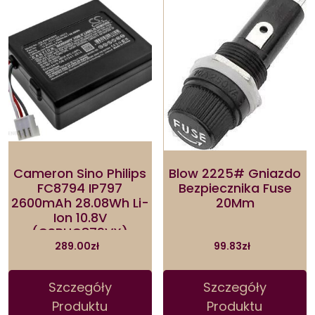
Cameron Sino Philips
Blow 2225# Gniazdo
FC8794 IP797
Bezpiecznika Fuse
2600mAh 28.08Wh Li-
20Mm
Ion 10.8V
(CSPHC879VX)
289.00
zł
99.83
zł
Szczegóły
Szczegóły
Produktu
Produktu