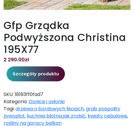
Gfp Grządka
Podwyższona Christina
195X77
2 290.00
zł
Szczegóły produktu
SKU:
18193ff0fad7
Kategoria:
Donice i osłonki
Tagi:
drzewa o bordowych liściach
,
grab pospolity
żywopłot
,
kuchnia błotna jak zrobić
,
kwiaty cebulowe
,
rośliny na gorący balkon