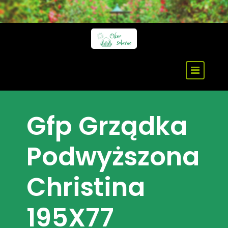
Skip
to
content
Gfp Grządka
Podwyższona
Christina
195X77