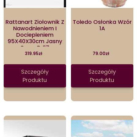
Rattanart Ziołownik Z
Toledo Osłonka Wzór
Nawodnieniem I
1A
Dociepleniem
95X40X30cm Jasny
Szary Rd17
319.95
zł
79.00
zł
Szczegóły
Szczegóły
Produktu
Produktu