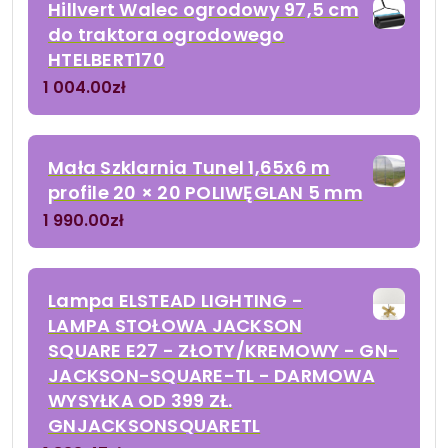
Hillvert Walec ogrodowy 97,5 cm
do traktora ogrodowego
HTELBERT170
1 004.00
zł
Mała Szklarnia Tunel 1,65x6 m
profile 20 × 20 POLIWĘGLAN 5 mm
1 990.00
zł
Lampa ELSTEAD LIGHTING -
LAMPA STOŁOWA JACKSON
SQUARE E27 - ZŁOTY/KREMOWY - GN-
JACKSON-SQUARE-TL - DARMOWA
WYSYŁKA OD 399 ZŁ.
GNJACKSONSQUARETL