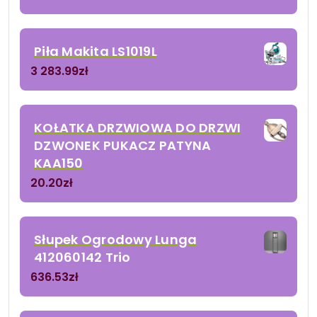
Piła Makita LS1019L
3 283.99
zł
KOŁATKA DRZWIOWA DO DRZWI
DZWONEK PUKACZ PATYNA
KAA150
20.20
zł
Słupek Ogrodowy Lunga
412060142 Trio
636.53
zł