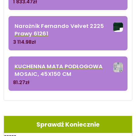
1 833.47
zł
Narożnik Fernando Velvet 2225
Prawy 61261
3 114.98
zł
KUCHENNA MATA PODŁOGOWA
MOSAIC, 45X150 CM
81.27
zł
Sprawdź Koniecznie