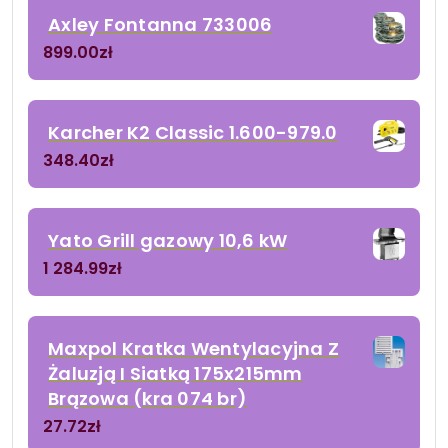
Axley Fontanna 733006
899.00
zł
Karcher K2 Classic 1.600-979.0
348.40
zł
Yato Grill gazowy 10,6 kW
1 284.99
zł
Maxpol Kratka Wentylacyjna Z
Żaluzją I Siatką 175x215mm
Brązowa (kra 074 br)
27.72
zł