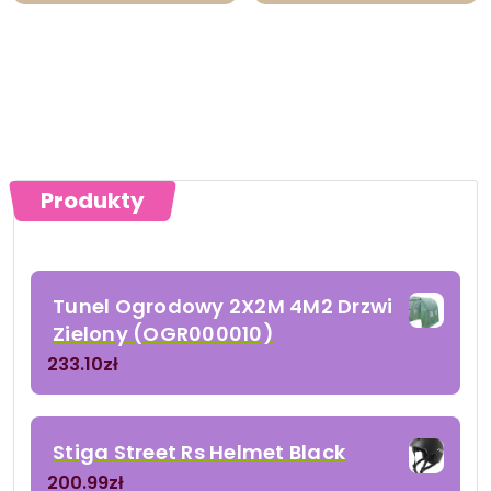
Produkty
Tunel Ogrodowy 2X2M 4M2 Drzwi
Zielony (OGR000010)
233.10
zł
Stiga Street Rs Helmet Black
200.99
zł