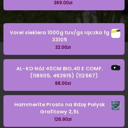
369.00
zł
Vorel siekiera 1000g tuv/gs rączka fg
33105
32.00
zł
AL-KO Nóż 40CM BIO,40 E COMF.
(118905, 463915) (112567)
98.00
zł
Hammerite Prosto na Rdzę Połysk
Grafitowy 2,5L
126.90
zł