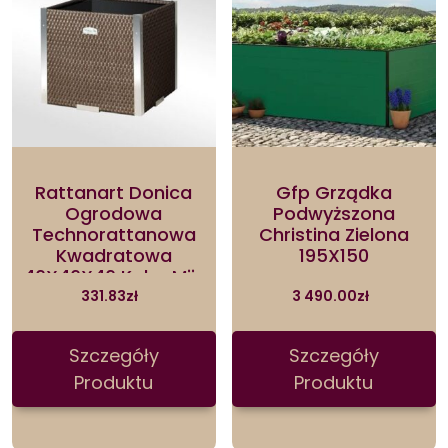
Rattanart Donica
Gfp Grządka
Ogrodowa
Podwyższona
Technorattanowa
Christina Zielona
Kwadratowa
195X150
46X46X46 Kolor Miix
Brąz Rd06
331.83
zł
3 490.00
zł
Szczegóły
Szczegóły
Produktu
Produktu