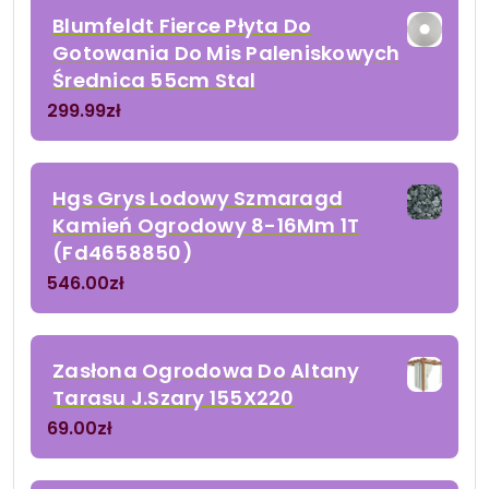
Blumfeldt Fierce Płyta Do
Gotowania Do Mis Paleniskowych
Średnica 55cm Stal
299.99
zł
Hgs Grys Lodowy Szmaragd
Kamień Ogrodowy 8-16Mm 1T
(Fd4658850)
546.00
zł
Zasłona Ogrodowa Do Altany
Tarasu J.Szary 155X220
69.00
zł