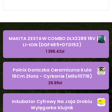
MAKITA ZESTAW COMBO DLX2289 18V
LI-ION (DDF485+DTD153)
1 386.42
zł
Polnix Doniczka Ceramiczna Kula
16Cm Złota - Cyrkonie (Milo111716)
29.99
zł
Inkubator Cyfrowy Na Jaja Drobiu
Wylęgarka Klujnik