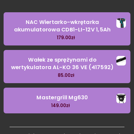
NAC Wiertarko-wkrętarka
akumulatorowa CDB1-LI-12V 1,5Ah
179.00
zł
Wałek ze sprężynami do
wertykulatora AL-KO 36 VE (417592)
85.00
zł
Mastergrill Mg630
149.00
zł