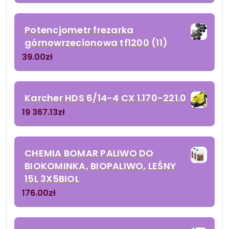
Potencjometr frezarka
górnowrzecionowa tf1200 (11)
39.00
zł
Karcher HDS 6/14-4 CX 1.170-221.0
19 367.13
zł
CHEMIA BOMAR PALIWO DO
BIOKOMINKA, BIOPALIWO, LEŚNY
15L 3X5BIOL
176.00
zł