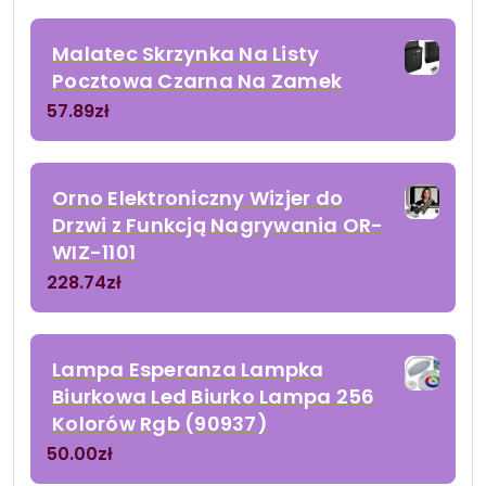
Malatec Skrzynka Na Listy
Pocztowa Czarna Na Zamek
57.89
zł
Orno Elektroniczny Wizjer do
Drzwi z Funkcją Nagrywania OR-
WIZ-1101
228.74
zł
Lampa Esperanza Lampka
Biurkowa Led Biurko Lampa 256
Kolorów Rgb (90937)
50.00
zł