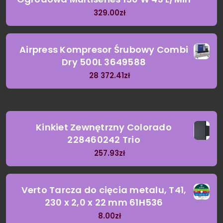
329.00
zł
Airpress Kompresor Śrubowy Combi
Dry 500L 3649588
28 372.41
zł
Kinkiet Zewnętrzny Colorado
228460242 Trio
257.93
zł
Verto Tarcza do cięcia metalu, T41,
230 x 2,0 x 22 mm 61H536
8.00
zł