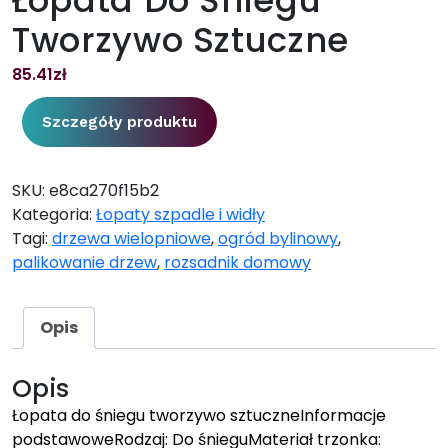
Tworzywo Sztuczne
85.41
zł
Szczegóły produktu
SKU:
e8ca270f15b2
Kategoria:
Łopaty szpadle i widły
Tagi:
drzewa wielopniowe
,
ogród bylinowy
,
palikowanie drzew
,
rozsadnik domowy
Opis
Opis
Łopata do śniegu tworzywo sztuczneInformacje
podstawoweRodzaj: Do śnieguMateriał trzonka: