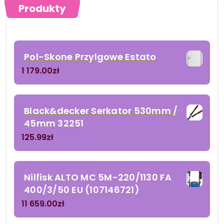
Produkty
Pol-Skone Przylgowe Estato
1 179.00
zł
Black&decker Serkator 530mm /
45mm 32251
125.99
zł
Nilfisk ALTO MC 5M-220/1130 FA
400/3/50 EU (107146721)
11 659.00
zł