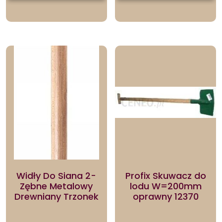
Widły Do Siana 2-
Profix Skuwacz do
Zębne Metalowy
lodu W=200mm
Drewniany Trzonek
oprawny 12370