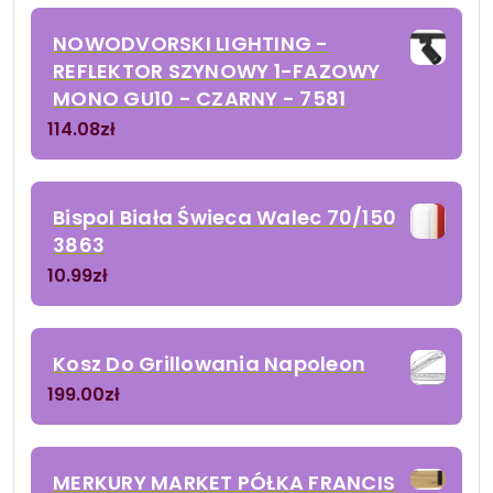
NOWODVORSKI LIGHTING -
REFLEKTOR SZYNOWY 1-FAZOWY
MONO GU10 - CZARNY - 7581
114.08
zł
Bispol Biała Świeca Walec 70/150
3863
10.99
zł
Kosz Do Grillowania Napoleon
199.00
zł
MERKURY MARKET PÓŁKA FRANCIS