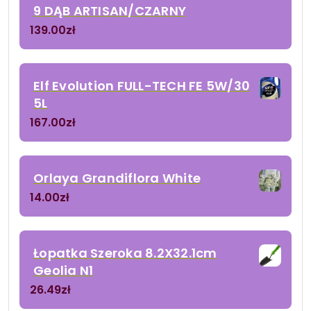
9 DĄB ARTISAN/CZARNY
139.00
zł
Elf Evolution FULL-TECH FE 5W/30
5L
167.00
zł
Orlaya Grandiflora White
14.00
zł
Łopatka Szeroka 8.2X32.1cm
Geolia N1
26.49
zł