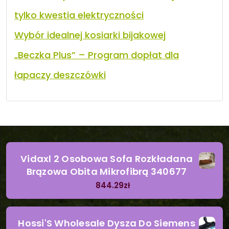
tylko kwestia elektryczności
Wybór idealnej kosiarki bijakowej
„Beczka Plus” – Program dopłat dla
łapaczy deszczówki
Vidaxl 2 Osobowa Sofa Rozkładana
Brązowa Obita Mikrofibrą 340677
844.29
zł
Hossi'S Wholesale Dysza Do Siemens