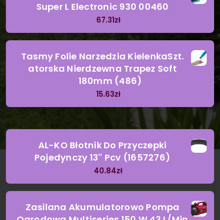
Super L Electronic 930 00460
67.31
zł
Tasmy Folie Narzedzia KielenkaSzt.
atorska Nierdzewna Trapez Soft
180mm (486)
15.63
zł
AL-KO Błotnik Do Przyczepki
Pojedynczy 13'' Pcv (1657276)
40.84
zł
Zasilana Akumulatorowo Pompa
Ogrodowa Multiseries 150 W 43 L/Min