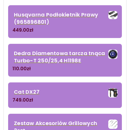
Husqvarna Podłokietnik Prawy
(965896801)
449.00
zł
Dedra Diamentowa tarcza tnąca
Turbo-T 250/25,4 H1198E
110.00
zł
Cat DX27
749.00
zł
Zestaw Akcesoriów Grillowych