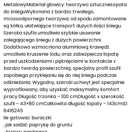
MetalowyMateriał głowicy: tworzywo sztuczneŁopata
do śnieguWykonana z bardzo trwałego,
mrozoodpornego tworzywa; od spodu zamontowane
są kółka, ułatwiające transport dużych ilości śniegu.
Szeroka szufla umożliwia szybkie usuwanie
zalegającego śniegu z dużych powierzchni.
Dodatkowo wzmocniona aluminiową krawędź
umożliwia kruszenie lodu, oraz zabezpiecza łopatę
przed uszkodzeniami i pęknięciami w kontakcie z
bardzo twardą powierzchnią; specjalny profil szufli
zapobiega przyklejaniu się do niej śniegu podczas
odśnieżania. Wygodny, szeroki uchwyt jest specjalnie
wyprofilowany, aby uzyskać maksymalny komfort
pracy.Długość trzonka – 100 cmDługość x szerokość
szufli – 43×80 cmCałkowita długość łopaty – 143cmID:
6416245
ile gotowac buraczki
, jak sadzić paprykę do gruntu
, krzewy pachnące