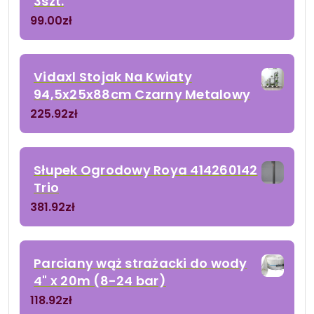
3szt.
99.00
zł
Vidaxl Stojak Na Kwiaty
94,5x25x88cm Czarny Metalowy
225.92
zł
Słupek Ogrodowy Roya 414260142
Trio
381.92
zł
Parciany wąż strażacki do wody
4" x 20m (8-24 bar)
118.92
zł