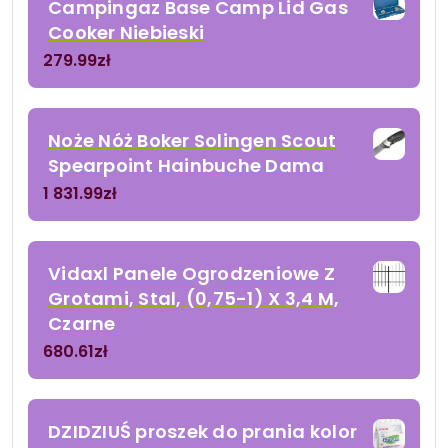
Campingaz Base Camp Lid Gas
Cooker Niebieski
279.99
zł
Noże Nóż Boker Solingen Scout
Spearpoint Hainbuche Dama
1 831.99
zł
Vidaxl Panele Ogrodzeniowe Z
Grotami, Stal, (0,75-1) X 3,4 M,
Czarne
680.61
zł
DZIDZIUŚ proszek do prania kolor