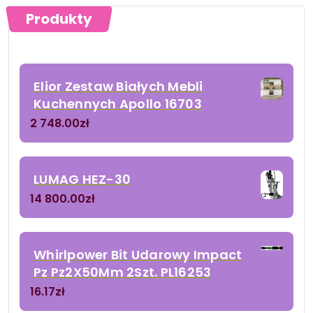
Produkty
Elior Zestaw Białych Mebli
Kuchennych Apollo 16703
2 748.00
zł
LUMAG HEZ-30
14 800.00
zł
Whirlpower Bit Udarowy Impact
Pz Pz2X50Mm 2Szt. PL16253
16.17
zł