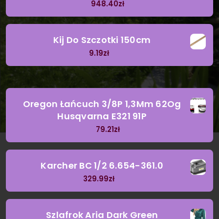
948.40
zł
Kij Do Szczotki 150cm
9.19
zł
Oregon Łańcuch 3/8P 1,3Mm 62Og
Husqvarna E321 91P
79.21
zł
Karcher BC 1/2 6.654-361.0
329.99
zł
Szlafrok Aria Dark Green