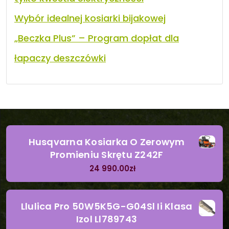
Wybór idealnej kosiarki bijakowej
„Beczka Plus” – Program dopłat dla
łapaczy deszczówki
Husqvarna Kosiarka O Zerowym
Promieniu Skrętu Z242F
24 990.00
zł
Llulica Pro 50W5K5G-G04Sl Ii Klasa
Izol Ll789743