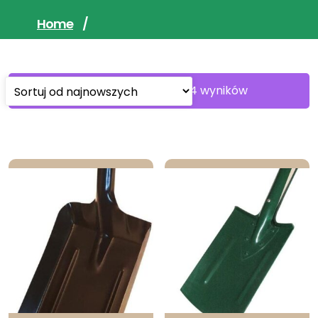
Home
/
Sorted
Wyświetlanie 1–30 z 64 wyników
by
latest