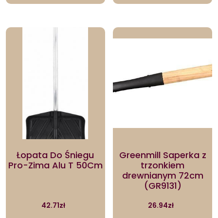
Łopata Do Śniegu
Greenmill Saperka z
Pro-Zima Alu T 50Cm
trzonkiem
drewnianym 72cm
(GR9131)
42.71
zł
26.94
zł