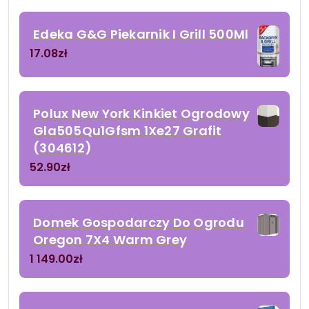
Edeka G&G Piekarnik I Grill 500Ml
17.08
zł
Polux New York Kinkiet Ogrodowy
Gla505Qu1Gfsm 1Xe27 Grafit
(304612)
52.90
zł
Domek Gospodarczy Do Ogrodu
Oregon 7X4 Warm Grey
1 149.00
zł