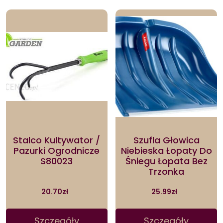
Stalco Kultywator /
Szufla Głowica
Pazurki Ogrodnicze
Niebieska Łopaty Do
S80023
Śniegu Łopata Bez
Trzonka
20.70
zł
25.99
zł
Szczegóły
Szczegóły