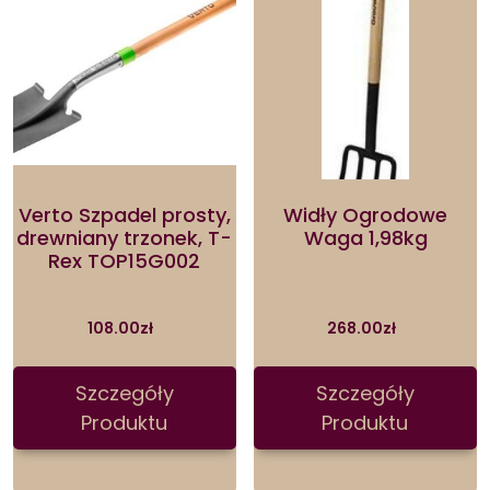
Verto Szpadel prosty,
Widły Ogrodowe
drewniany trzonek, T-
Waga 1,98kg
Rex TOP15G002
108.00
zł
268.00
zł
Szczegóły
Szczegóły
Produktu
Produktu