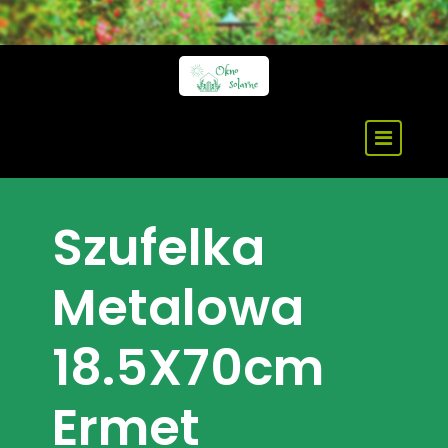
Skip
to
content
Szufelka
Metalowa
18.5X70cm
Ermet