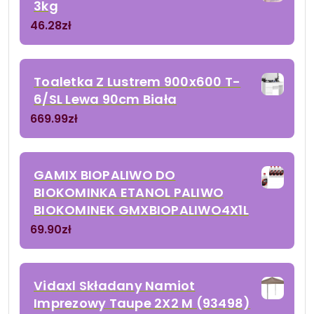
3kg
46.28
zł
Toaletka Z Lustrem 900x600 T-
6/SL Lewa 90cm Biała
669.99
zł
GAMIX BIOPALIWO DO
BIOKOMINKA ETANOL PALIWO
BIOKOMINEK GMXBIOPALIWO4X1L
69.90
zł
Vidaxl Składany Namiot
Imprezowy Taupe 2X2 M (93498)