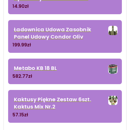
14.90
zł
Ładownica Udowa Zasobnik
Panel Udowy Condor Oliv
199.99
zł
Metabo KB 18 BL
582.77
zł
Kaktusy Piękne Zestaw 6szt.
Kaktus Mix Nr.2
57.15
zł