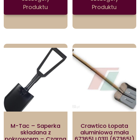
Produktu
Produktu
M-Tac – Saperka
Crawtico Łopata
składana z
aluminiowa mała
pokrowcem – Czarna
673651 L0311 (673651)