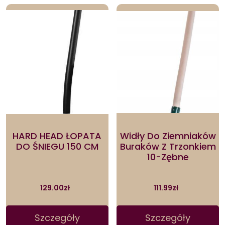
HARD HEAD ŁOPATA
Widły Do Ziemniaków
DO ŚNIEGU 150 CM
Buraków Z Trzonkiem
10-Zębne
129.00
zł
111.99
zł
Szczegóły
Szczegóły