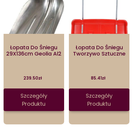
Łopata Do Śniegu
Łopata Do Śniegu
29X136cm Geolia Al2
Tworzywo Sztuczne
239.50
zł
85.41
zł
Szczegóły
Szczegóły
Produktu
Produktu