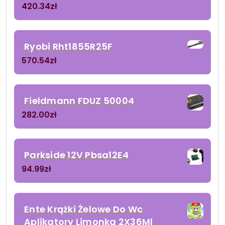
420.34
zł
Ryobi Rht1855R25F
570.54
zł
Fieldmann FDUZ 50004
282.00
zł
Parkside 12V Pbsa12E4
94.99
zł
Ente Krążki Żelowe Do Wc
Aplikatory Limonka 2X36Ml