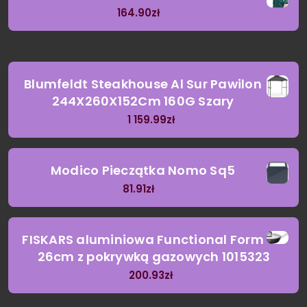
164.90
zł
Blumfeldt Steakhouse Al Sur Pawilon
244X260X152Cm 160G Szary
1 159.99
zł
Modico Pieczątka Nomo Sq5
81.91
zł
FISKARS aluminiowa Functional Form
26cm z pokrywką gazowych 1015323
200.93
zł