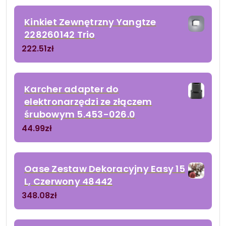
Kinkiet Zewnętrzny Yangtze
228260142 Trio
222.51
zł
Karcher adapter do
elektronarzędzi ze złączem
śrubowym 5.453-026.0
44.99
zł
Oase Zestaw Dekoracyjny Easy 15
L, Czerwony 48442
348.08
zł