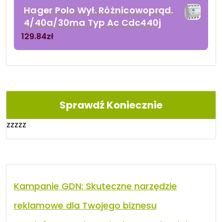
Hager Polo Wył. Różnicowoprąd.
4/40a/30ma Typ Ac Cdc440j
129.84
zł
Sprawdź Koniecznie
zzzzz
Kampanie GDN: Skuteczne narzędzie
reklamowe dla Twojego biznesu