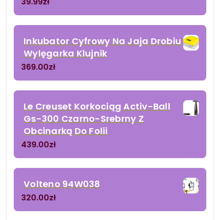
39.99
zł
Inkubator Cyfrowy Na Jaja Drobiu
Wylęgarka Klujnik
369.00
zł
Le Creuset Korkociąg Activ-Ball
Gs-300 Czarno-Srebrny Z
Obcinarką Do Folii
439.00
zł
Volteno 94W038
320.00
zł