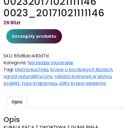
002320171021111146
0023_20171021111146
29.90
zł
Szczegóły produktu
SKU:
85d8dc4d0d7d
Kategoria:
Narzędzia murarskie
Tagi:
błotna kuchnia
,
krzew o bordowych liściach
,
ogród naturalistyczny
,
rabata bylinowa w słońcu
projekt
,
typy krajobrazu
,
żółty krzew wiosenny
Opis
Opis
KUBALA PACA Z TWORZYWA Z GUMĄ BIAŁĄ