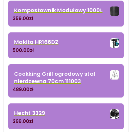
Kompostownik Modułowy 1000L
359.00
zł
Makita HR166DZ
500.00
zł
Cookking Grill ogrodowy stal
nierdzewna 70cm 111003
489.00
zł
Hecht 3329
299.00
zł