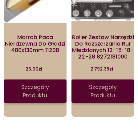
Marrob Paca
Roller Zestaw Narzędzi
Nierdzewna Do Gładzi
Do Rozszerzania Rur
480x130mm 11208
Miedzianych 12-15-18-
22-28 8272181000
26.00
zł
2 792.39
zł
Szczegóły
Szczegóły
Produktu
Produktu