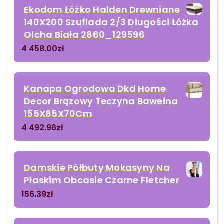
Ekodom Łóżko Halden Drewniane
140X200 Szuflada 2/3 Długości Łóżka
Olcha Biała 2860_129596
4 458.00
zł
Kanapa Ogrodowa Dkd Home
Decor Brązowy Teczyna Bawełna
155X85X70Cm
4 492.96
zł
Damskie Półbuty Mokasyny Na
Płaskim Obcasie Czarne Fletcher
156.39
zł