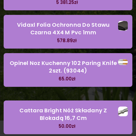
5 381.25
zł
Vidaxl Folia Ochronna Do Stawu
Czarna 4X4 M Pvc 1mm
578.89
zł
Opinel Noz Kuchenny 102 Paring Knife
2szt. (93044)
65.00
zł
Cattara Bright Nóż Składany Z
Blokadą 16,7 Cm
50.00
zł