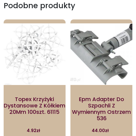
Podobne produkty
Topex Krzyżyki
Epm Adapter Do
Dystansowe Z Kółkiem
Szpachli Z
20Mm 100szt. 61115
Wymiennym Ostrzem
536
4.92
zł
44.00
zł