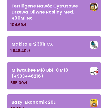
Fertiligene Nawóz Cytrusowe
Drzewa Oliwne Rosliny Med.
400Ml Nc
104.69
zł
Makita RP2301FCX
1 948.40
zł
Milwaukee M18 Bbl-0 M18
(4933446216)
555.00
zł
Bazyl Ekonomik 20L