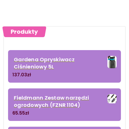
Produkty
Gardena Opryskiwacz
Ciśnieniowy 5L
137.03
zł
Fieldmann Zestaw narzędzi
ogrodowych (FZNR 1104)
65.55
zł