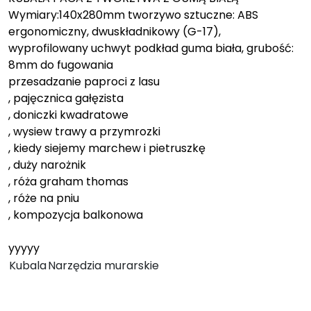
Wymiary:140x280mm tworzywo sztuczne: ABS
ergonomiczny, dwuskładnikowy (G-17),
wyprofilowany uchwyt podkład guma biała, grubość:
8mm do fugowania
przesadzanie paproci z lasu
, pajęcznica gałęzista
, doniczki kwadratowe
, wysiew trawy a przymrozki
, kiedy siejemy marchew i pietruszkę
, duży narożnik
, róża graham thomas
, róże na pniu
, kompozycja balkonowa
yyyyy
Kubala
Narzędzia murarskie