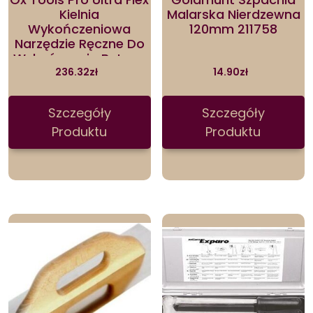
Kielnia
Malarska Nierdzewna
Wykończeniowa
120mm 211758
Narzędzie Ręczne Do
Wykańczania Betonu
Tynku Z Miękkim
236.32
zł
14.90
zł
OXP530116
Szczegóły
Szczegóły
Produktu
Produktu