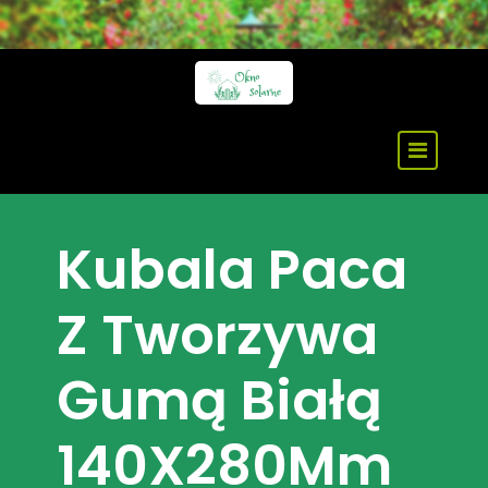
Skip
to
content
Kubala Paca
Z Tworzywa
Gumą Białą
140X280Mm