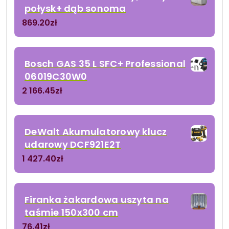
połysk+ dąb sonoma
869.20
zł
Bosch GAS 35 L SFC+ Professional
06019C30W0
2 166.45
zł
DeWalt Akumulatorowy klucz
udarowy DCF921E2T
1 427.40
zł
Firanka żakardowa uszyta na
taśmie 150x300 cm
76.41
zł