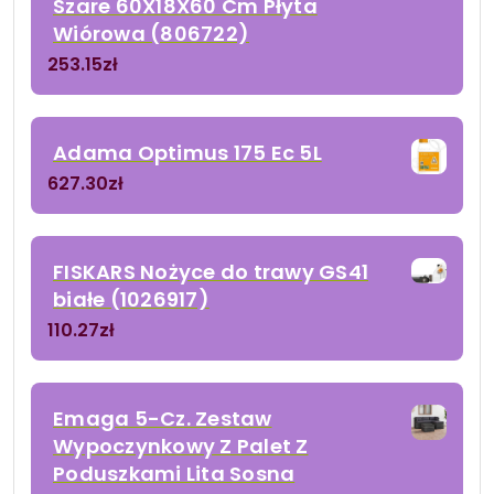
Szare 60X18X60 Cm Płyta
Wiórowa (806722)
253.15
zł
Adama Optimus 175 Ec 5L
627.30
zł
FISKARS Nożyce do trawy GS41
białe (1026917)
110.27
zł
Emaga 5-Cz. Zestaw
Wypoczynkowy Z Palet Z
Poduszkami Lita Sosna