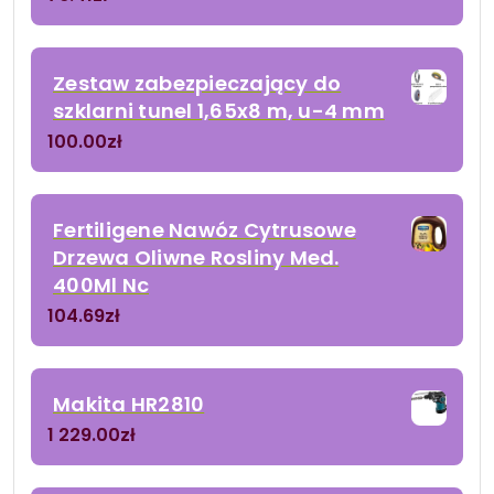
Zestaw zabezpieczający do
szklarni tunel 1,65x8 m, u-4 mm
100.00
zł
Fertiligene Nawóz Cytrusowe
Drzewa Oliwne Rosliny Med.
400Ml Nc
104.69
zł
Makita HR2810
1 229.00
zł