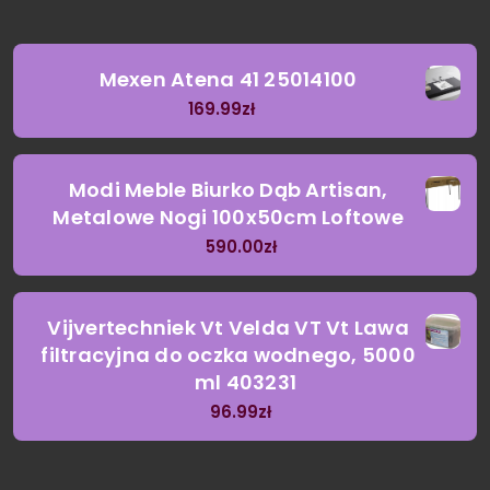
Mexen Atena 41 25014100
169.99
zł
Modi Meble Biurko Dąb Artisan,
Metalowe Nogi 100x50cm Loftowe
590.00
zł
Vijvertechniek Vt Velda VT Vt Lawa
filtracyjna do oczka wodnego, 5000
ml 403231
96.99
zł