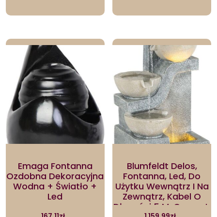
Emaga Fontanna
Blumfeldt Delos,
Ozdobna Dekoracyjna
Fontanna, Led, Do
Wodna + Światło +
Użytku Wewnątrz I Na
Led
Zewnątrz, Kabel O
Długości 5 M, Cement,
Szara
167.11
zł
1 159.99
zł