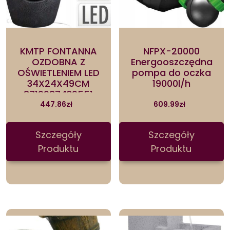
KMTP FONTANNA
NFPX-20000
OZDOBNA Z
Energooszczędna
OŚWIETLENIEM LED
pompa do oczka
34X24X49CM
19000l/h
8719987439551
447.86
zł
609.99
zł
Szczegóły
Szczegóły
Produktu
Produktu