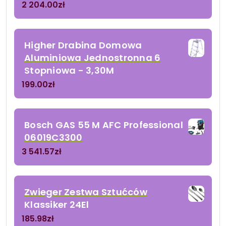
2 204.00
zł
Higher Drabina Domowa
Aluminiowa Jednostronna 6
Stopniowa - 3,30M
199.00
zł
Bosch GAS 55 M AFC Professional
06019C3300
3 541.57
zł
Zwieger Zestwa Sztućców
Klassiker 24El
185.98
zł