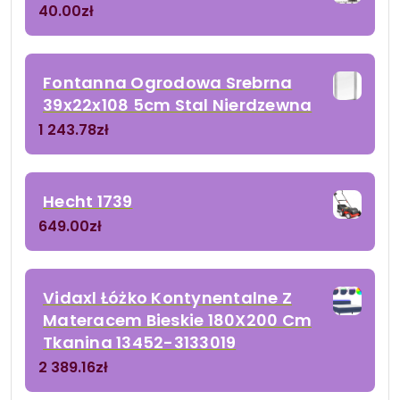
40.00
zł
Fontanna Ogrodowa Srebrna
39x22x108 5cm Stal Nierdzewna
1 243.78
zł
Hecht 1739
649.00
zł
Vidaxl Łóżko Kontynentalne Z
Materacem Bieskie 180X200 Cm
Tkanina 13452-3133019
2 389.16
zł