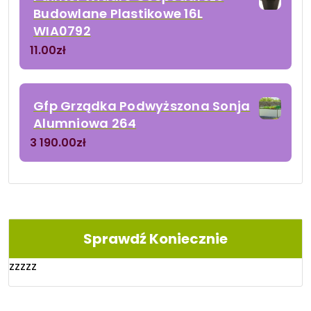
Budowlane Plastikowe 16L
WIA0792
11.00
zł
Gfp Grządka Podwyższona Sonja
Alumniowa 264
3 190.00
zł
Sprawdź Koniecznie
zzzzz