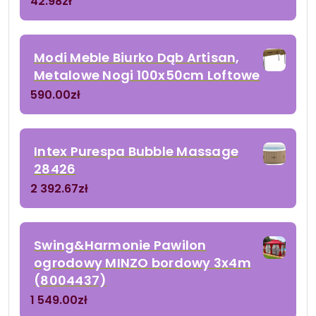
42.98
zł
Modi Meble Biurko Dąb Artisan,
Metalowe Nogi 100x50cm Loftowe
590.00
zł
Intex Purespa Bubble Massage
28426
2 392.67
zł
Swing&Harmonie Pawilon
ogrodowy MINZO bordowy 3x4m
(8004437)
1 549.00
zł