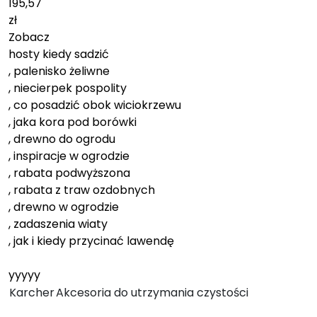
195,57
zł
Zobacz
hosty kiedy sadzić
, palenisko żeliwne
, niecierpek pospolity
, co posadzić obok wiciokrzewu
, jaka kora pod borówki
, drewno do ogrodu
, inspiracje w ogrodzie
, rabata podwyższona
, rabata z traw ozdobnych
, drewno w ogrodzie
, zadaszenia wiaty
, jak i kiedy przycinać lawendę
yyyyy
Karcher
Akcesoria do utrzymania czystości