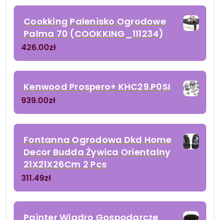
Cookking Palenisko Ogrodowe
Palma 70 (COOKKING_111234)
426.00
zł
Kenwood Prospero+ KHC29.P0SI
939.00
zł
Fontanna Ogrodowa Dkd Home
Decor Budda Żywica Orientalny
21X21X26Cm 2 Pcs
311.49
zł
Painter Wiadro Gospodarcze