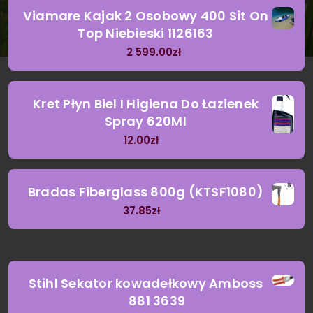
Viamare Kajak 2 Osobowy 400 Sit On
Top Niebieski 1126163
2 599.00
zł
Kret Płyn Biel I Higiena Do Łazienek
Spray 620Ml
12.00
zł
Bradas Fiberglass 800g (KTSF1080)
37.85
zł
Stihl Sekator kowadełkowy Amboss
881 3639