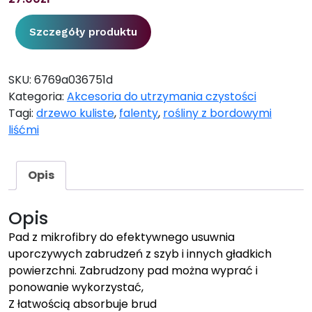
Szczegóły produktu
SKU:
6769a036751d
Kategoria:
Akcesoria do utrzymania czystości
Tagi:
drzewo kuliste
,
falenty
,
rośliny z bordowymi
liśćmi
Opis
Opis
Pad z mikrofibry do efektywnego usuwnia
uporczywych zabrudzeń z szyb i innych gładkich
powierzchni. Zabrudzony pad można wyprać i
ponowanie wykorzystać,
Z łatwością absorbuje brud