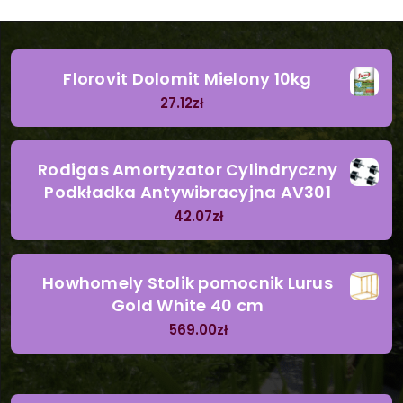
Florovit Dolomit Mielony 10kg
27.12
zł
Rodigas Amortyzator Cylindryczny
Podkładka Antywibracyjna AV301
42.07
zł
Howhomely Stolik pomocnik Lurus
Gold White 40 cm
569.00
zł