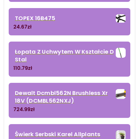
TOPEX 16B475
24.67
zł
Łopata Z Uchwytem W Kształcie D
Stal
110.79
zł
Dewalt Dcmbl562N Brushless Xr
18V (DCMBL562NXJ)
724.99
zł
Świerk Serbski Karel Allplants