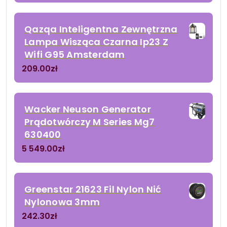
Qazqa Inteligentna Zewnętrzna
Lampa Wisząca Czarna Ip23 Z
Wifi G95 Amsterdam
209.00
zł
Wacker Neuson Generator
Prądotwórczy M Series Mg7
630400
5 549.00
zł
Greenstar 21623 Fil Nylon Nić
Nylonowa 3mm
242.30
zł