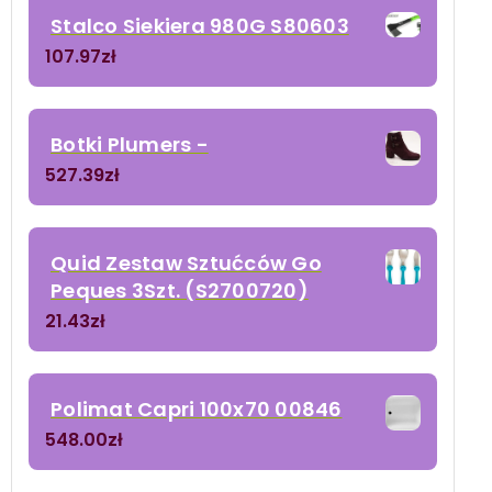
Stalco Siekiera 980G S80603
107.97
zł
Botki Plumers -
527.39
zł
Quid Zestaw Sztućców Go
Peques 3Szt. (S2700720)
21.43
zł
Polimat Capri 100x70 00846
548.00
zł