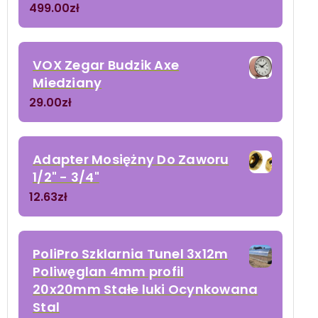
499.00
zł
VOX Zegar Budzik Axe
Miedziany
29.00
zł
Adapter Mosiężny Do Zaworu
1/2" - 3/4"
12.63
zł
PoliPro Szklarnia Tunel 3x12m
Poliwęglan 4mm profil
20x20mm Stałe luki Ocynkowana
Stal