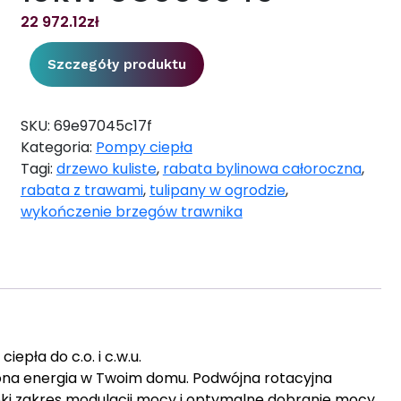
22 972.12
zł
Szczegóły produktu
SKU:
69e97045c17f
Kategoria:
Pompy ciepła
Tagi:
drzewo kuliste
,
rabata bylinowa całoroczna
,
rabata z trawami
,
tulipany w ogrodzie
,
wykończenie brzegów trawnika
pła do c.o. i c.w.u.
ona energia w Twoim domu. Podwójna rotacyjna
oki zakres modulacji mocy i optymalne dobranie mocy