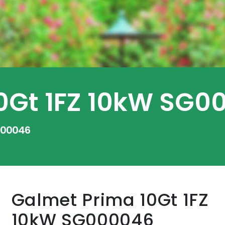
0Gt 1FZ 10kW SG0
000046
Galmet Prima 10Gt 1FZ
10kW SG000046