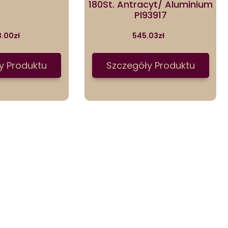
180St. Antracyt/ Aluminium
Pl93917
3.00
zł
545.03
zł
y Produktu
Szczegóły Produktu