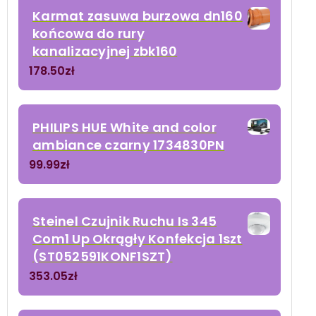
Karmat zasuwa burzowa dn160
końcowa do rury
kanalizacyjnej zbk160
178.50
zł
PHILIPS HUE White and color
ambiance czarny 1734830PN
99.99
zł
Steinel Czujnik Ruchu Is 345
Com1 Up Okrągły Konfekcja 1szt
(ST052591KONF1SZT)
353.05
zł