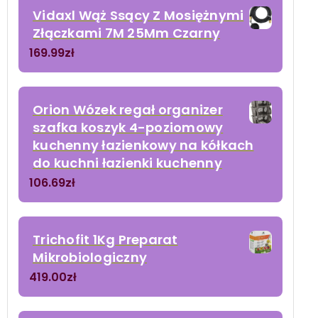
Vidaxl Wąż Ssący Z Mosiężnymi
Złączkami 7M 25Mm Czarny
169.99
zł
Orion Wózek regał organizer
szafka koszyk 4-poziomowy
kuchenny łazienkowy na kółkach
do kuchni łazienki kuchenny
106.69
zł
Trichofit 1Kg Preparat
Mikrobiologiczny
419.00
zł