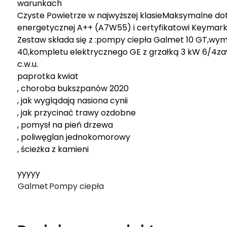
warunkach
Czyste Powietrze w najwyższej klasieMaksymalne dot
energetycznej A++ (A7W55) i certyfikatowi Keymar
Zestaw składa się z :pompy ciepła Galmet 10 GT,wy
40,kompletu elektrycznego GE z grzałką 3 kW 6/4zawo
c.w.u.
paprotka kwiat
, choroba bukszpanów 2020
, jak wyglądają nasiona cynii
, jak przycinać trawy ozdobne
, pomysł na pień drzewa
, poliwęglan jednokomorowy
, ścieżka z kamieni
yyyyy
Galmet
Pompy ciepła