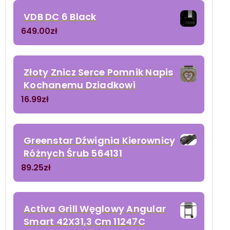
VDB DC 6 Black
649.00
zł
Złoty Znicz Serce Pomnik Napis
Kochanemu Dziadkowi
16.99
zł
Greenstar Dźwignia Kierownicy
Różnych Śrub 564131
89.25
zł
Activa Grill Węglowy Angular
Smart 42X31,3 Cm 11247C