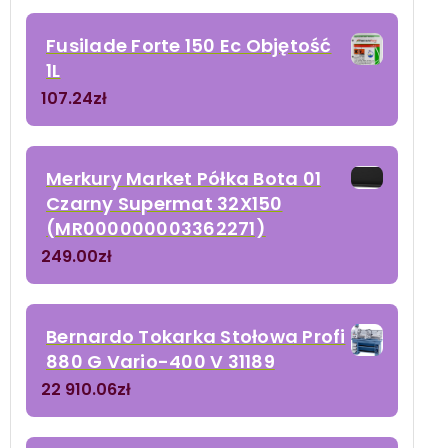
Fusilade Forte 150 Ec Objętość
1L
107.24
zł
Merkury Market Półka Bota 01
Czarny Supermat 32X150
(MR000000003362271)
249.00
zł
Bernardo Tokarka Stołowa Profi
880 G Vario-400 V 31189
22 910.06
zł