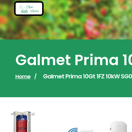
Skip
to
content
Galmet Prima 1
Galmet Prima 10Gt 1FZ 10kW SG
Home
/