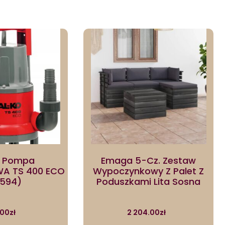
 Pompa
Emaga 5-Cz. Zestaw
A TS 400 ECO
Wypoczynkowy Z Palet Z
3594)
Poduszkami Lita Sosna
.00
zł
2 204.00
zł