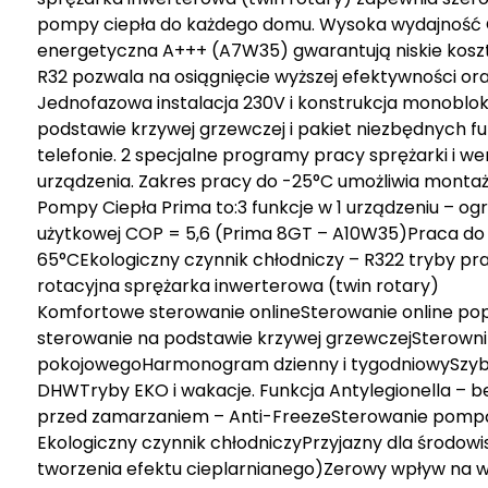
pompy ciepła do każdego domu. Wysoka wydajność C
energetyczna A+++ (A7W35) gwarantują niskie koszt
R32 pozwala na osiągnięcie wyższej efektywności or
Jednofazowa instalacja 230V i konstrukcja monoblo
podstawie krzywej grzewczej i pakiet niezbędnych fun
telefonie. 2 specjalne programy pracy sprężarki i w
urządzenia. Zakres pracy do -25°C umożliwia montaż 
Pompy Ciepła Prima to:3 funkcje w 1 urządzeniu – og
użytkowej COP = 5,6 (Prima 8GT – A10W35)Praca do
65°CEkologiczny czynnik chłodniczy – R322 tryby 
rotacyjna sprężarka inwerterowa (twin rotary)
Komfortowe sterowanie onlineSterowanie online po
sterowanie na podstawie krzywej grzewczejSterowni
pokojowegoHarmonogram dzienny i tygodniowySzybki
DHWTryby EKO i wakacje. Funkcja Antylegionella – be
przed zamarzaniem – Anti-FreezeSterowanie pompą cy
Ekologiczny czynnik chłodniczyPrzyjazny dla środowi
tworzenia efektu cieplarnianego)Zerowy wpływ na