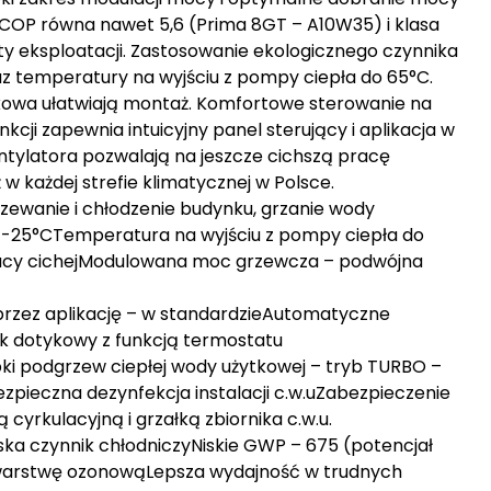
OP równa nawet 5,6 (Prima 8GT – A10W35) i klasa
y eksploatacji. Zastosowanie ekologicznego czynnika
az temperatury na wyjściu z pompy ciepła do 65°C.
kowa ułatwiają montaż. Komfortowe sterowanie na
kcji zapewnia intuicyjny panel sterujący i aplikacja w
entylatora pozwalają na jeszcze cichszą pracę
w każdej strefie klimatycznej w Polsce.
rzewanie i chłodzenie budynku, grzanie wody
 -25°CTemperatura na wyjściu z pompy ciepła do
pracy cichejModulowana moc grzewcza – podwójna
przez aplikację – w standardzieAutomatyczne
k dotykowy z funkcją termostatu
 podgrzew ciepłej wody użytkowej – tryb TURBO –
zpieczna dezynfekcja instalacji c.w.uZabezpieczenie
rkulacyjną i grzałką zbiornika c.w.u.
ska czynnik chłodniczyNiskie GWP – 675 (potencjał
 warstwę ozonowąLepsza wydajność w trudnych