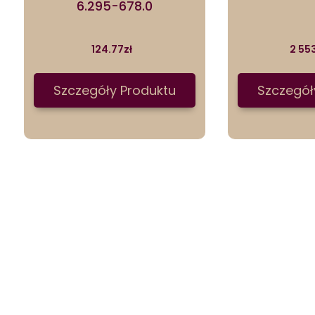
6.295-678.0
124.77
zł
2 55
Szczegóły Produktu
Szczegół