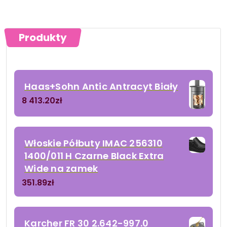
Produkty
Haas+Sohn Antic Antracyt Biały
8 413.20
zł
Włoskie Półbuty IMAC 256310
1400/011 H Czarne Black Extra
Wide na zamek
351.89
zł
Karcher FR 30 2.642-997.0