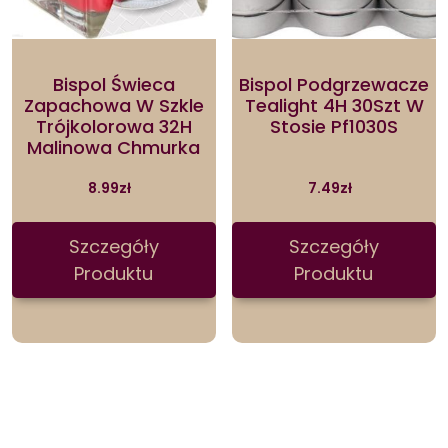
Bispol Świeca
Bispol Podgrzewacze
Zapachowa W Szkle
Tealight 4H 30Szt W
Trójkolorowa 32H
Stosie Pf1030S
Malinowa Chmurka
8.99
zł
7.49
zł
Szczegóły
Szczegóły
Produktu
Produktu