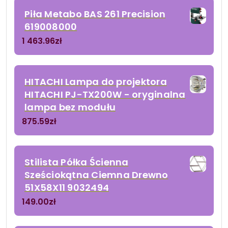
Piła Metabo BAS 261 Precision
619008000
1 463.96
zł
HITACHI Lampa do projektora
HITACHI PJ-TX200W - oryginalna
lampa bez modułu
875.59
zł
Stilista Półka Ścienna
Sześciokątna Ciemna Drewno
51X58X11 9032494
149.00
zł