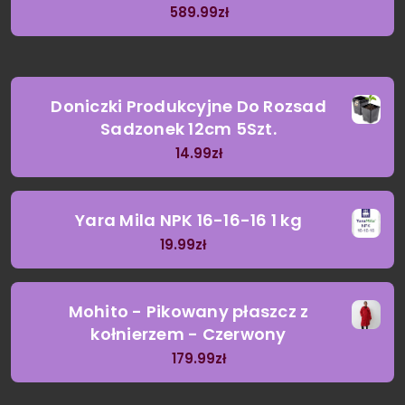
589.99
zł
Doniczki Produkcyjne Do Rozsad
Sadzonek 12cm 5Szt.
14.99
zł
Yara Mila NPK 16-16-16 1 kg
19.99
zł
Mohito - Pikowany płaszcz z
kołnierzem - Czerwony
179.99
zł