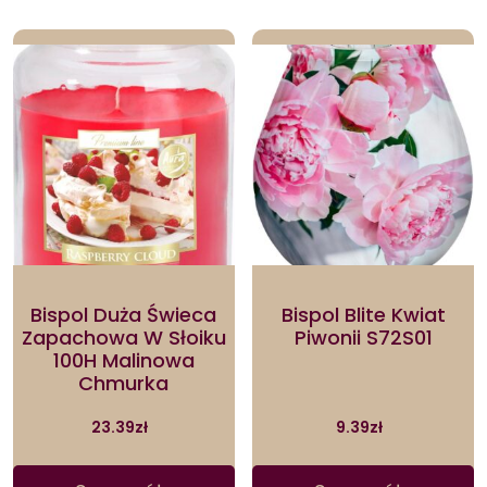
Bispol Duża Świeca
Bispol Blite Kwiat
Zapachowa W Słoiku
Piwonii S72S01
100H Malinowa
Chmurka
23.39
zł
9.39
zł