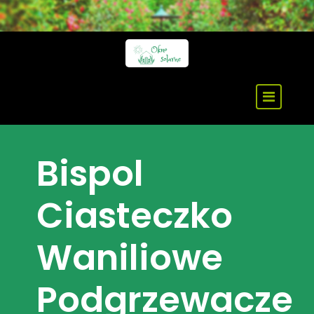
Skip
to
content
Bispol
Ciasteczko
Waniliowe
Podgrzewacze