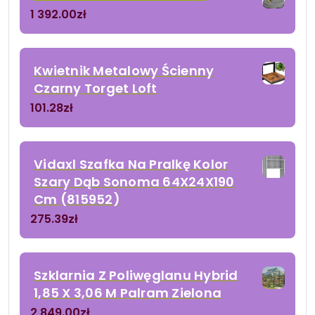
1 392.00
zł
Kwietnik Metalowy Ścienny
Czarny Torget Loft
101.28
zł
Vidaxl Szafka Na Pralkę Kolor
Szary Dąb Sonoma 64X24X190
Cm (815952)
275.39
zł
Szklarnia Z Poliwęglanu Hybrid
1,85 X 3,06 M Palram Zielona
2 849.00
zł