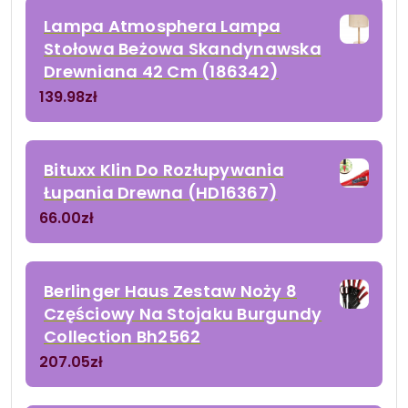
Lampa Atmosphera Lampa
Stołowa Beżowa Skandynawska
Drewniana 42 Cm (186342)
139.98
zł
Bituxx Klin Do Rozłupywania
Łupania Drewna (HD16367)
66.00
zł
Berlinger Haus Zestaw Noży 8
Częściowy Na Stojaku Burgundy
Collection Bh2562
207.05
zł