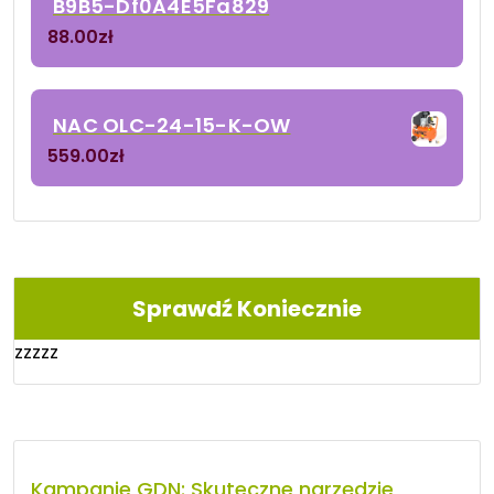
B9B5-Df0A4E5Fa829
88.00
zł
NAC OLC-24-15-K-OW
559.00
zł
Sprawdź Koniecznie
zzzzz
Kampanie GDN: Skuteczne narzędzie