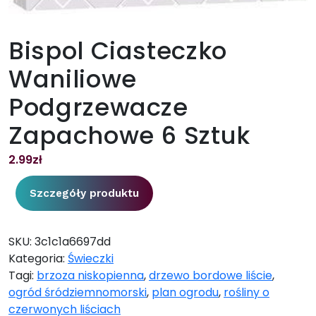
Bispol Ciasteczko
Waniliowe
Podgrzewacze
Zapachowe 6 Sztuk
2.99
zł
Szczegóły produktu
SKU:
3c1c1a6697dd
Kategoria:
Świeczki
Tagi:
brzoza niskopienna
,
drzewo bordowe liście
,
ogród śródziemnomorski
,
plan ogrodu
,
rośliny o
czerwonych liściach