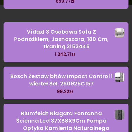
859.77
zł
Vidaxl 3 Osobowa Sofa Z
Podnóżkiem, Jasnoszara, 180 Cm,
Tkaniną 3153445
1 342.71
zł
Bosch Zestaw bitów Impact Control i
wierteł 8el. 260925C157
99.22
zł
Blumfeldt Niagara Fontanna
Ścienna Led 37X88X9Cm Pompa
Optyka Kamienia Naturalnego