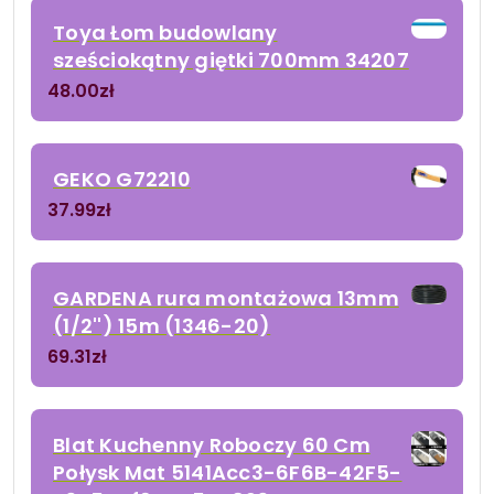
Toya Łom budowlany
sześciokątny giętki 700mm 34207
48.00
zł
GEKO G72210
37.99
zł
GARDENA rura montażowa 13mm
(1/2'') 15m (1346-20)
69.31
zł
Blat Kuchenny Roboczy 60 Cm
Połysk Mat 5141Acc3-6F6B-42F5-