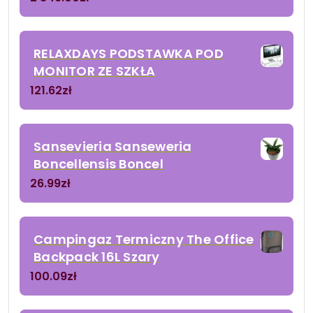
RELAXDAYS PODSTAWKA POD
MONITOR ZE SZKŁA
121.62
zł
Sansevieria Sanseweria
Boncellensis Boncel
26.99
zł
Campingaz Termiczny The Office
Backpack 16L Szary
100.09
zł