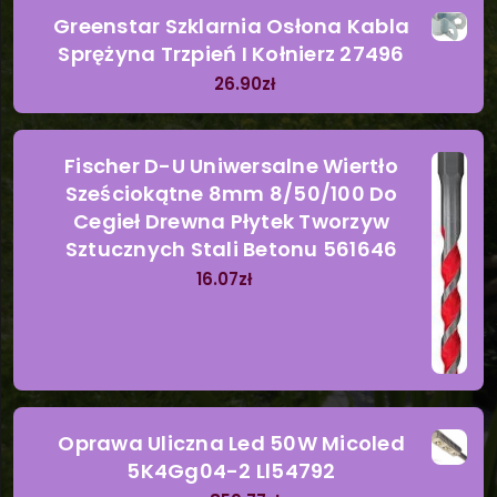
Greenstar Szklarnia Osłona Kabla
Sprężyna Trzpień I Kołnierz 27496
26.90
zł
Fischer D-U Uniwersalne Wiertło
Sześciokątne 8mm 8/50/100 Do
Cegieł Drewna Płytek Tworzyw
Sztucznych Stali Betonu 561646
16.07
zł
Oprawa Uliczna Led 50W Micoled
5K4Gg04-2 Ll54792