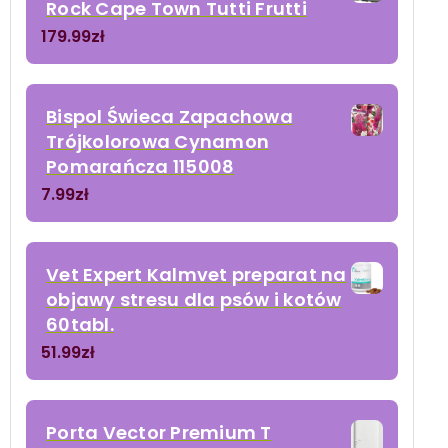
Rock Cape Town Tutti Frutti
179.99
zł
Bispol Świeca Zapachowa
Trójkolorowa Cynamon
Pomarańcza 115008
7.99
zł
Vet Expert Kalmvet preparat na
objawy stresu dla psów i kotów
60tabl.
51.99
zł
Porta Vector Premium T