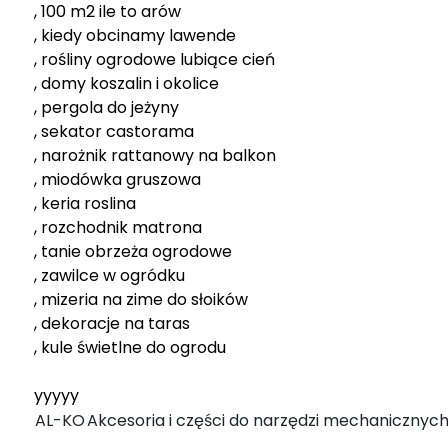
, 100 m2 ile to arów
, kiedy obcinamy lawende
, rośliny ogrodowe lubiące cień
, domy koszalin i okolice
, pergola do jeżyny
, sekator castorama
, narożnik rattanowy na balkon
, miodówka gruszowa
, keria roslina
, rozchodnik matrona
, tanie obrzeża ogrodowe
, zawilce w ogródku
, mizeria na zime do słoików
, dekoracje na taras
, kule świetlne do ogrodu
yyyyy
AL-KO
Akcesoria i części do narzędzi mechanicznyc