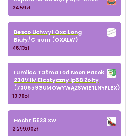
24.59
zł
Besco Uchwyt Oxa Long
Biały/Chrom (OXALW)
46.13
zł
Lumiled Taśma Led Neon Pasek
230V 1M Elastyczny Ip68 Żółty
(730659GUMOWYWĄŻŚWIETLNYFLEX)
13.78
zł
Hecht 5533 Sw
2 299.00
zł