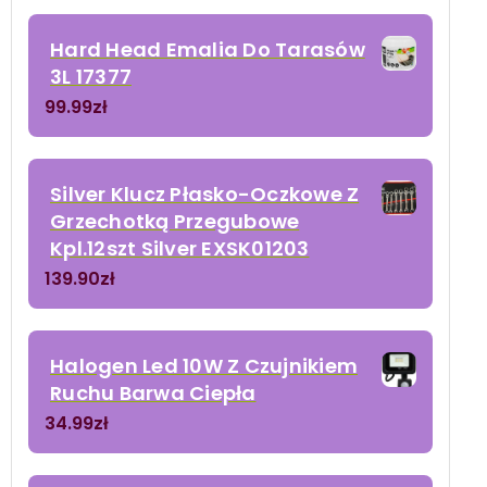
Hard Head Emalia Do Tarasów
3L 17377
99.99
zł
Silver Klucz Płasko-Oczkowe Z
Grzechotką Przegubowe
Kpl.12szt Silver EXSK01203
139.90
zł
Halogen Led 10W Z Czujnikiem
Ruchu Barwa Ciepła
34.99
zł