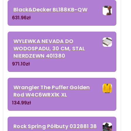
Black&Decker BL188KB-QW
631.96
zł
WYLEWKA NEVADA DO
WODOSPADU, 30 CM, STAL
NIERDZEWN 401380
971.10
zł
Wrangler The Puffer Golden
Rod W4C6WRX1K XL
134.99
zł
Rock Spring Półbuty 032881 38