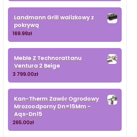
Landmann Grill walizkowy z
pokrywą
169.99
zł
Meble Z Technorattanu
Ventura 2 Beige
3 799.00
zł
Kan-Therm Zawór Ogrodowy
Mrozoodporny Dn=15Mm -
Aqs-Dn15
265.00
zł