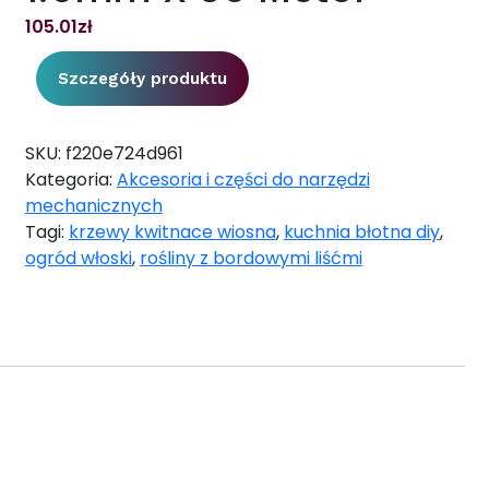
105.01
zł
Szczegóły produktu
SKU:
f220e724d961
Kategoria:
Akcesoria i części do narzędzi
mechanicznych
Tagi:
krzewy kwitnace wiosna
,
kuchnia błotna diy
,
ogród włoski
,
rośliny z bordowymi liśćmi