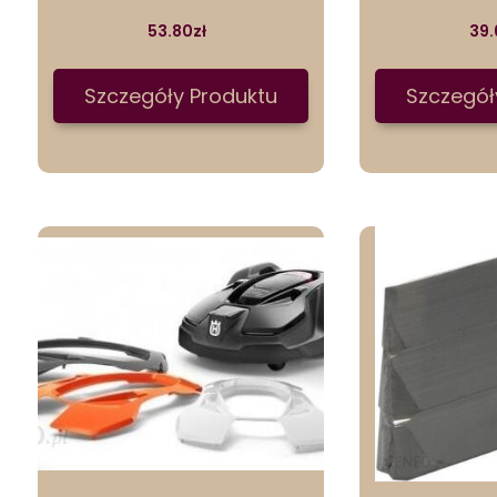
53.80
zł
39.
Szczegóły Produktu
Szczegół