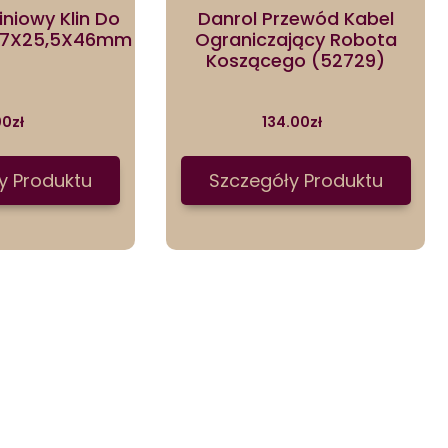
iniowy Klin Do
Danrol Przewód Kabel
 7X25,5X46mm
Ograniczający Robota
Koszącego (52729)
00
zł
134.00
zł
y Produktu
Szczegóły Produktu