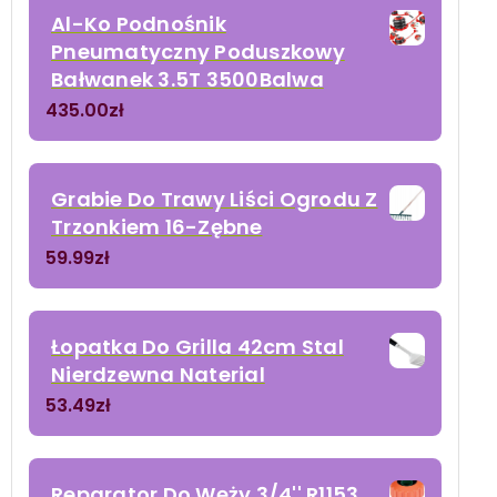
Al-Ko Podnośnik
Pneumatyczny Poduszkowy
Bałwanek 3.5T 3500Balwa
435.00
zł
Grabie Do Trawy Liści Ogrodu Z
Trzonkiem 16-Zębne
59.99
zł
Łopatka Do Grilla 42cm Stal
Nierdzewna Naterial
53.49
zł
Reparator Do Węży 3/4'' R1153