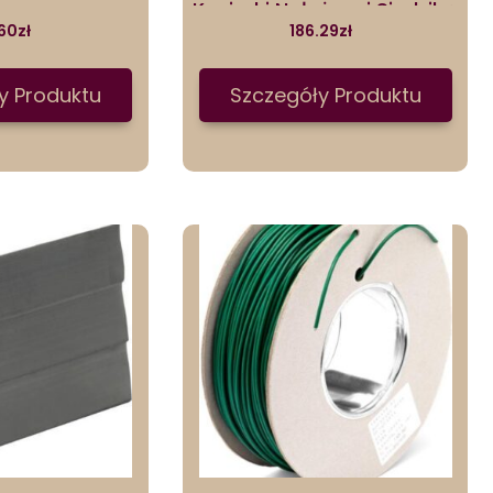
Kosiarki Nałożonej Siedzibą
Toro/Wheel Horse X7109515
60
zł
186.29
zł
32987
y Produktu
Szczegóły Produktu