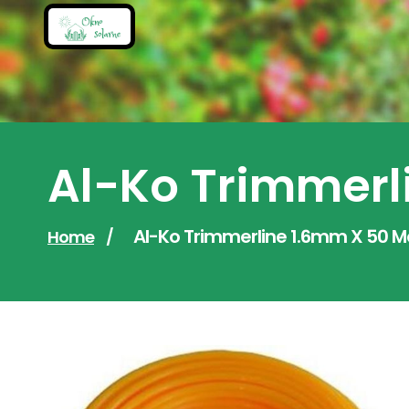
Skip
to
content
Al-Ko Trimmerl
Al-Ko Trimmerline 1.6mm X 50 M
Home
/