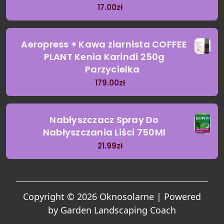
17.00
zł
Aeropress + Kawa ziarnista COFFEE
PLANT Kenia Karindi 250g
Parzycielka
179.00
zł
Nabłyszczacz Spray Do
Nabłyszczania Liści 750Ml
21.99
zł
Copyright © 2026 Oknosolarne | Powered
by
Garden Landscaping Coach