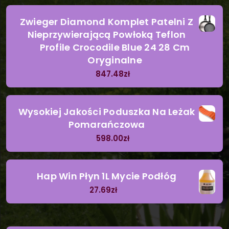
Zwieger Diamond Komplet Patelni Z
Nieprzywierającą Powłoką Teflon
Profile Crocodile Blue 24 28 Cm
Oryginalne
847.48
zł
Wysokiej Jakości Poduszka Na Leżak
Pomarańczowa
598.00
zł
Hap Win Płyn 1L Mycie Podłóg
27.69
zł