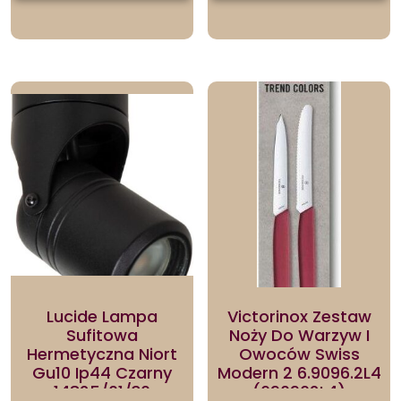
Lucide Lampa
Victorinox Zestaw
Sufitowa
Noży Do Warzyw I
Hermetyczna Niort
Owoców Swiss
Gu10 Ip44 Czarny
Modern 2 6.9096.2L4
14825/01/30
(690962L4)