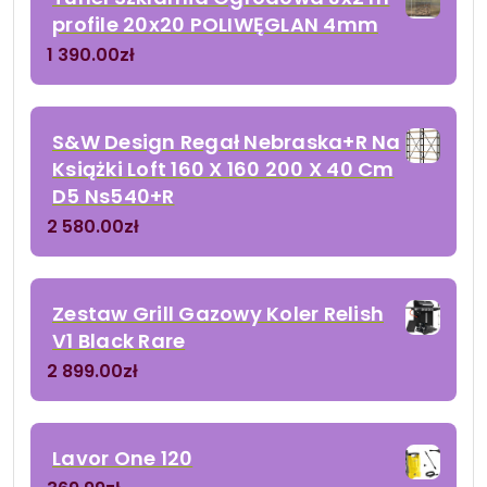
profile 20x20 POLIWĘGLAN 4mm
1 390.00
zł
S&W Design Regał Nebraska+R Na
Książki Loft 160 X 160 200 X 40 Cm
D5 Ns540+R
2 580.00
zł
Zestaw Grill Gazowy Koler Relish
V1 Black Rare
2 899.00
zł
Lavor One 120