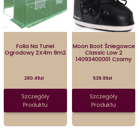
Folia Na Tunel
Moon Boot Śniegowce
Ogrodowy 2X4m 8m2
Classic Low 2
14093400001 Czarny
280.49
zł
539.99
zł
Szczegóły
Szczegóły
Produktu
Produktu