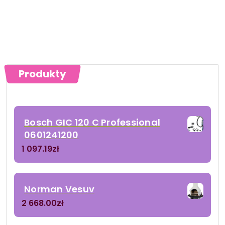
Produkty
Bosch GIC 120 C Professional
0601241200
1 097.19
zł
Norman Vesuv
2 668.00
zł