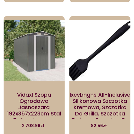
Vidaxl Szopa
Ixcvbnghs All-Inclusive
Ogrodowa
Silikonowa Szczotka
Jasnoszara
Kremowa, Szczotka
192x357x223cm Stal
Do Grilla, Szczotka
Galwanizowana
Olejowa, Szczotka Do
Użytku Na Zewnątrz I
2 708.99
zł
82.56
zł
W Gospodarstwie