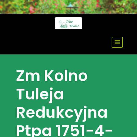
Skip
to
content
Zm Kolno
Tuleja
Redukcyjna
Ptpa 1751-4-