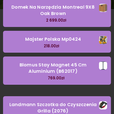
Domek Na Narzędzia Montreal 9X8
Oak Brown
2 699.00
zł
Majster Polska Mp0424
218.00
zł
Blomus Stay Magnet 45 Cm
Aluminium (B62017)
769.00
zł
Landmann Szczotka do Czyszczenia
Grilla (2076)