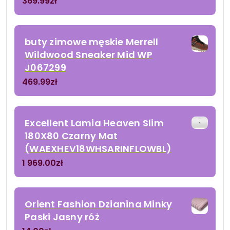
369.99
zł
buty zimowe męskie Merrell
Wildwood Sneaker Mid WP
J067299
469.99
zł
Excellent Lamia Heaven Slim
180X80 Czarny Mat
(WAEXHEV18WHSARINFLOWBL)
1 969.00
zł
Orient Fashion Dzianina Minky
Paski Jasny róż