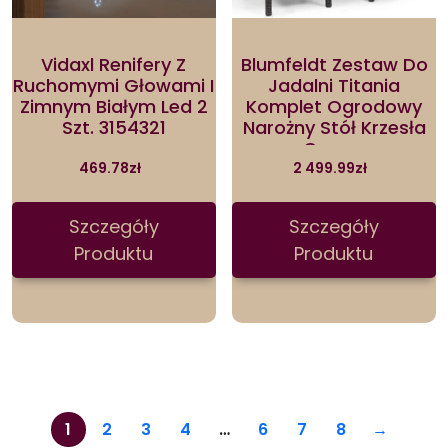
Vidaxl Renifery Z
Blumfeldt Zestaw Do
Ruchomymi Głowami I
Jadalni Titania
Zimnym Białym Led 2
Komplet Ogrodowy
Szt. 3154321
Narożny Stół Krzesła
Czarny
469.78
zł
2 499.99
zł
Szczegóły
Szczegóły
Produktu
Produktu
1
2
3
4
…
6
7
8
→