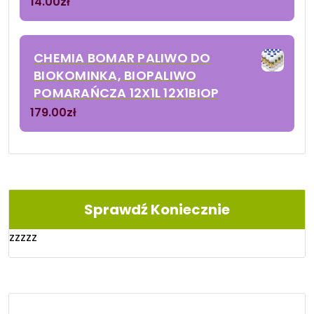
14.00
zł
CHEMIA BOMAR PALIWO DO
BIOKOMINKA, BIOPALIWO
POMARAŃCZA 12X1L 12X1BIOP
179.00
zł
Sprawdź Koniecznie
zzzzz