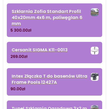
Szklarnia Zofia Standart Profil
40x20mm 4x6 m, poliwęglan 6
mm
5 300.00
zł
Cersanit SIGMA K11-0013
269.00
zł
Intex Złączka T do basenów Ultra
Frame Pools 12427A
90.00
zł
Tunel Szklarnia Ogrodowa 3x2 m