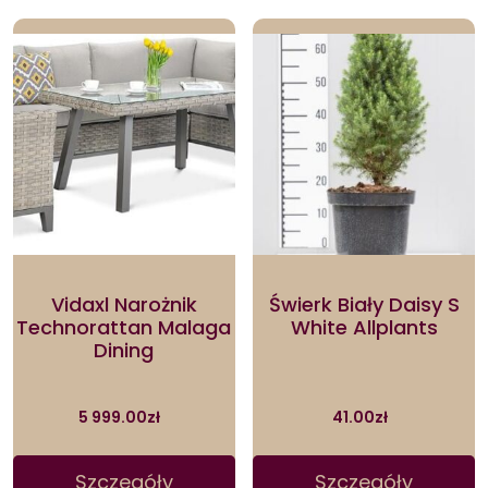
Vidaxl Narożnik
Świerk Biały Daisy S
Technorattan Malaga
White Allplants
Dining
5 999.00
zł
41.00
zł
Szczegóły
Szczegóły