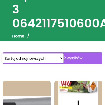
3
0642117510600
Home
/
Sorted
Wyświetlanie 1–30 z 232 wyników
by
latest