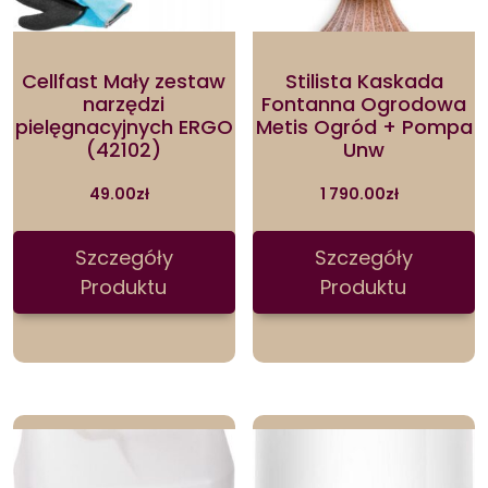
Cellfast Mały zestaw
Stilista Kaskada
narzędzi
Fontanna Ogrodowa
pielęgnacyjnych ERGO
Metis Ogród + Pompa
(42102)
Unw
49.00
zł
1 790.00
zł
Szczegóły
Szczegóły
Produktu
Produktu