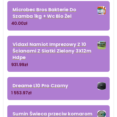
Microbec Bros Bakterie Do
Szamba 1kg + Wc Bio Żel
40.00
zł
Vidaxl Namiot Imprezowy Z 10
Ścianami Z Siatki Zielony 3X12m
Hdpe
931.99
zł
Dreame L10 Pro Czarny
1 553.97
zł
Sumin Świeca przeciw komarom