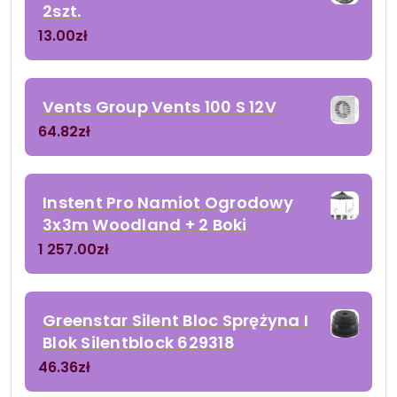
2szt.
13.00
zł
Vents Group Vents 100 S 12V
64.82
zł
Instent Pro Namiot Ogrodowy
3x3m Woodland + 2 Boki
1 257.00
zł
Greenstar Silent Bloc Sprężyna I
Blok Silentblock 629318
46.36
zł