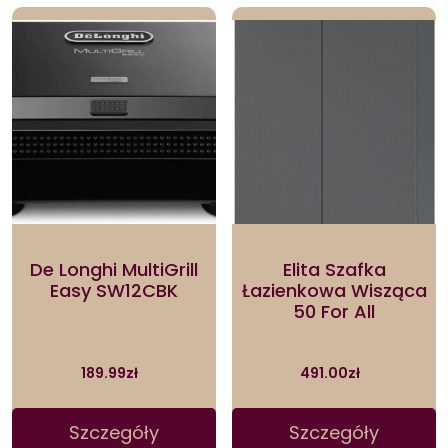
De Longhi MultiGrill
Elita Szafka
Easy SW12CBK
Łazienkowa Wisząca
50 For All
189.99
zł
491.00
zł
Szczegóły
Szczegóły