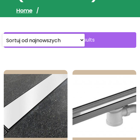
Home
/
Sorted
Showing all 2 results
by
latest