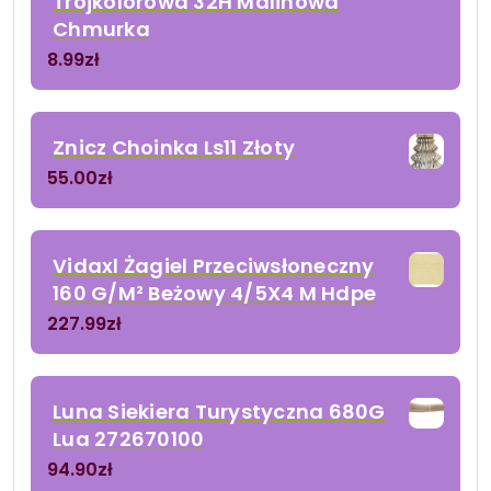
Trójkolorowa 32H Malinowa
Chmurka
8.99
zł
Znicz Choinka Ls11 Złoty
55.00
zł
Vidaxl Żagiel Przeciwsłoneczny
160 G/M² Beżowy 4/5X4 M Hdpe
227.99
zł
Luna Siekiera Turystyczna 680G
Lua 272670100
94.90
zł