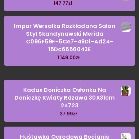
147.77
zł
Impar Wersalka Rozkładana Salon
Styl Skandynawski Merida
C096F59F-5Ce7-49D1-Ad24-
15Dc6656043E
1 149.00
zł
Kadax Doniczka Osłonka Na
Doniczkę Kwiaty Rdzawa 30X31cm
24723
37.99
zł
Huśtawka Ogrodowa Bocianie