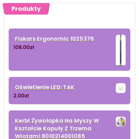
Produkty
Fiskars Ergonomic 1025376
108.00
zł
Oświetlenie LED: TAK
2.00
zł
Kerbl Żywołapka Na Myszy W
Kształcie Kopuły Z Trzema
Wlotami 8010214001085