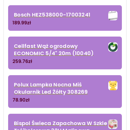
Bosch HEZ538000-17003241
189.99
zł
Cellfast Wąż ogrodowy
ECONOMIC 5/4" 20m (10040)
259.76
zł
Polux Lampka Nocna Miś
Okularnik Led Żółty 308269
78.90
zł
Bispol Świeca Zapachowa W Szkle