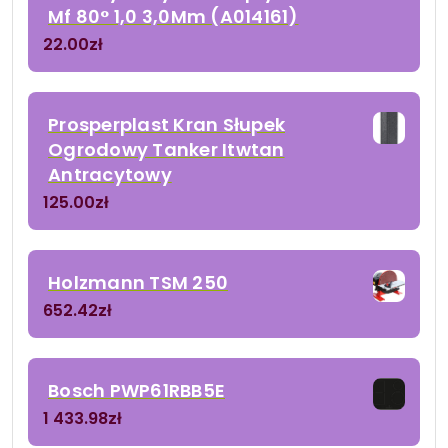
Mf 80° 1,0 3,0Mm (A014161)
22.00
zł
Prosperplast Kran Słupek
Ogrodowy Tanker Itwtan
Antracytowy
125.00
zł
Holzmann TSM 250
652.42
zł
Bosch PWP61RBB5E
1 433.98
zł