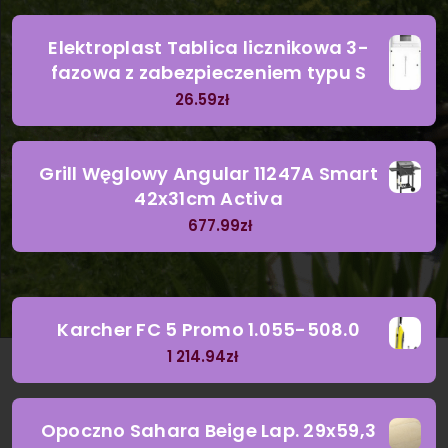
Elektroplast Tablica licznikowa 3-
fazowa z zabezpieczeniem typu S
26.59
zł
Grill Węglowy Angular 11247A Smart
42x31cm Activa
677.99
zł
Karcher FC 5 Promo 1.055-508.0
1 214.94
zł
Opoczno Sahara Beige Lap. 29x59,3