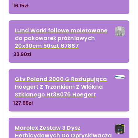
16.15
zł
Lund Worki foliowe moletowane
do pakowarek próżniowych
20x30cm 50szt 67887
33.90
zł
Gtv Poland 2000 G Rozłupująca
Hoegert Z Trzonkiem Z Włókna
Szklanego Ht3B076 Hoegert
127.88
zł
Marolex Zestaw 3 Dysz
Herbicydowych Do Opryskiwacza