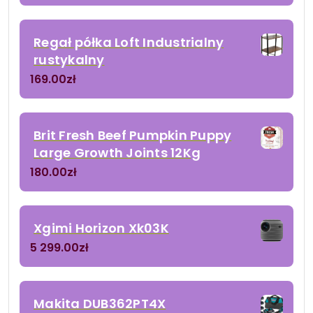
Regał półka Loft Industrialny
rustykalny
169.00
zł
Brit Fresh Beef Pumpkin Puppy
Large Growth Joints 12Kg
180.00
zł
Xgimi Horizon Xk03K
5 299.00
zł
Makita DUB362PT4X