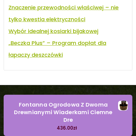
Znaczenie przewodności właściwej – nie
tylko kwestia elektryczności
Wybór idealnej kosiarki bijakowej
„Beczka Plus” – Program dopłat dla
łapaczy deszczówki
Fontanna Ogrodowa Z Dwoma
Drewnianymi Wiaderkami Ciemne
Dre
436.00
zł