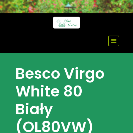
Skip
to
content
Besco Virgo
White 80
Biały
(OL80VW)