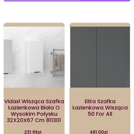
by
latest
Vidaxl Wisząca Szafka
Elita Szafka
Łazienkowa Biała O
Łazienkowa Wisząca
Wysokim Połysku
50 For All
32X20X67 Cm 811301
231.99
zł
491.00
zł