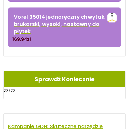
Vorel 35014 jednoręczny chwytak
brukarski, wysoki, nastawny do
płytek
169.94
zł
Sprawdź Koniecznie
zzzzz
Kampanie GDN: Skuteczne narzędzie