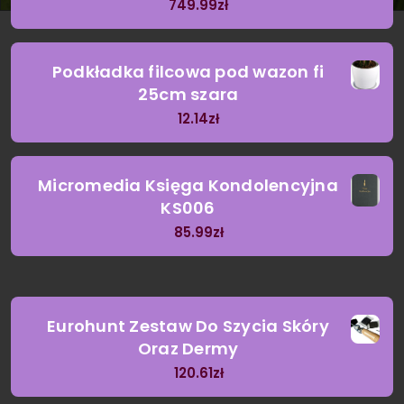
749.99
zł
Podkładka filcowa pod wazon fi
25cm szara
12.14
zł
Micromedia Księga Kondolencyjna
KS006
85.99
zł
Eurohunt Zestaw Do Szycia Skóry
Oraz Dermy
120.61
zł