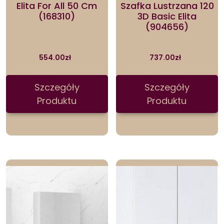
Elita For All 50 Cm
Szafka Lustrzana 120
(168310)
3D Basic Elita
(904656)
554.00
zł
737.00
zł
Szczegóły
Szczegóły
Produktu
Produktu