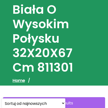
Biała O
Wysokim
Połysku
32X20X67
Cm 811301
Home
/
Sorted
Showing all 6 results