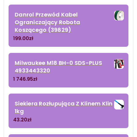
Danrol Przewód Kabel
Ograniczający Robota
Koszącego (39829)
199.00
zł
Milwaukee M18 BH-0 SDS-PLUS
4933443320
1 746.95
zł
Siekiera Rozłupująca Z Klinem Klin
1kg
43.20
zł