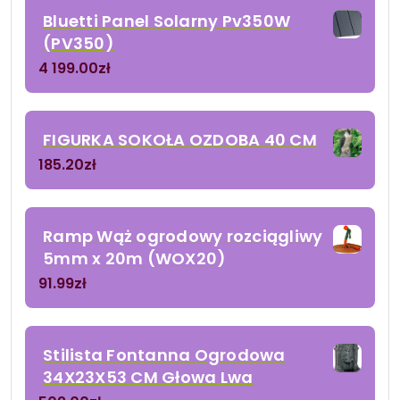
Bluetti Panel Solarny Pv350W
(PV350)
4 199.00
zł
FIGURKA SOKOŁA OZDOBA 40 CM
185.20
zł
Ramp Wąż ogrodowy rozciągliwy
5mm x 20m (WOX20)
91.99
zł
Stilista Fontanna Ogrodowa
34X23X53 CM Głowa Lwa