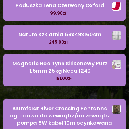
Poduszka Lena Czerwony Oxford
99.90
zł
Nature Szklarnia 69x49x160cm
245.80
zł
Magnetic Neo Tynk Silikonowy Putz
1,5mm 25kg Neoa 1240
181.00
zł
Blumfeldt River Crossing Fontanna
ogrodowa do wewnątrz/na zewnątrz
pompa 6W kabel 10m ocynkowana