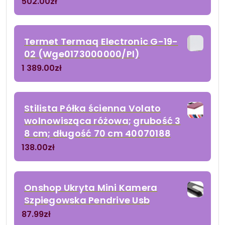
502.00
zł
Termet Termaq Electronic G-19-
02 (Wge0173000000/Pl)
1 389.00
zł
Stilista Półka ścienna Volato
wolnowisząca różowa; grubość 3
8 cm; długość 70 cm 40070188
138.00
zł
Onshop Ukryta Mini Kamera
Szpiegowska Pendrive Usb
87.99
zł