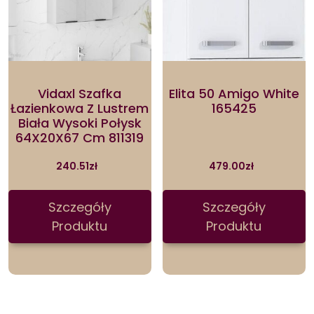
Vidaxl Szafka
Elita 50 Amigo White
Łazienkowa Z Lustrem
165425
Biała Wysoki Połysk
64X20X67 Cm 811319
240.51
zł
479.00
zł
Szczegóły
Szczegóły
Produktu
Produktu