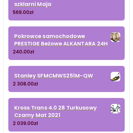
szklarni Maja
569.00
zł
Pokrowce samochodowe
PRESTIGE Beżowe ALKANTARA 24H
240.00
zł
Stanley SFMCMWS251M-QW
2 308.00
zł
Kross Trans 4.0 28 Turkusowy
Czarny Mat 2021
2 039.00
zł