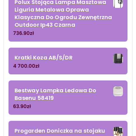
Polux Stojąca Lampa Masztowa
Liguria Metalowa Oprawa
Klasyczna Do Ogrodu Zewnętrzna
Outdoor Ip43 Czarna
736.90
zł
Kratki Koza AB/S/DR
4 700.00
zł
Bestway Lampka Ledowa Do
Basenu 58419
63.90
zł
Progarden Doniczka na stojaku