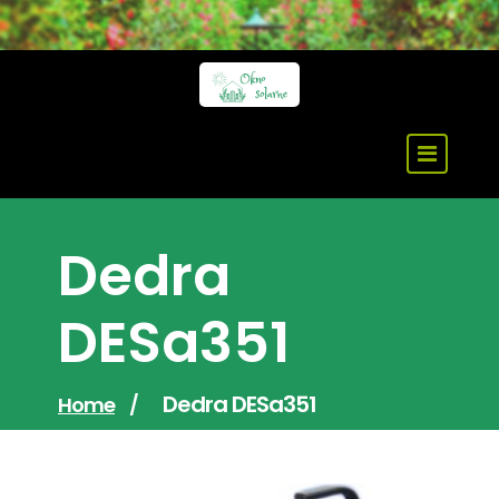
Skip
to
content
Dedra
DESa351
Dedra DESa351
Home
/