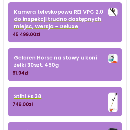
Kamera teleskopowa REI VPC 2.0
do inspekcji trudno dostępnych
miejsc, Wersja - Deluxe
45 499.00
zł
Geloren Horse na stawy u koni
żelki 30szt. 450g
81.94
zł
Stihl Fs 38
749.00
zł