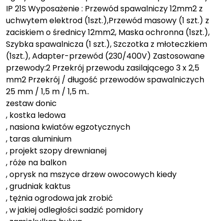
IP 21S Wyposażenie : Przewód spawalniczy 12mm2 z
uchwytem elektrod (1szt.),Przewód masowy (1 szt.) z
zaciskiem o średnicy 12mm2, Maska ochronna (1szt.),
Szybka spawalnicza (1 szt.), Szczotka z młoteczkiem
(1szt.), Adapter-przewód (230/400V) Zastosowane
przewody:2 Przekrój przewodu zasilającego 3 x 2,5
mm2 Przekrój / długość przewodów spawalniczych
25 mm / 1,5 m / 1,5 m..
zestaw donic
, kostka ledowa
, nasiona kwiatów egzotycznych
, taras aluminium
, projekt szopy drewnianej
, róże na balkon
, oprysk na mszyce drzew owocowych kiedy
, grudniak kaktus
, tężnia ogrodowa jak zrobić
, w jakiej odległości sadzić pomidory