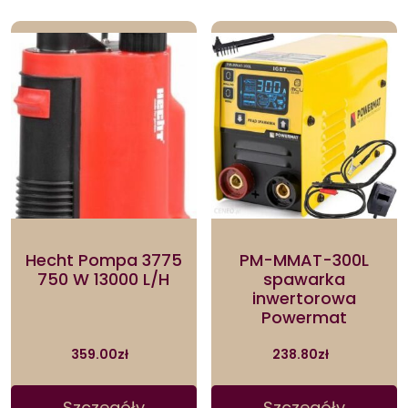
Hecht Pompa 3775
PM-MMAT-300L
750 W 13000 L/H
spawarka
inwertorowa
Powermat
359.00
zł
238.80
zł
Szczegóły
Szczegóły