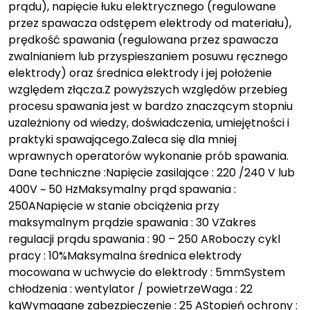
prądu), napięcie łuku elektrycznego (regulowane
przez spawacza odstępem elektrody od materiału),
prędkość spawania (regulowana przez spawacza
zwalnianiem lub przyspieszaniem posuwu ręcznego
elektrody) oraz średnica elektrody i jej położenie
względem złącza.Z powyższych względów przebieg
procesu spawania jest w bardzo znaczącym stopniu
uzależniony od wiedzy, doświadczenia, umiejętności i
praktyki spawającego.Zaleca się dla mniej
wprawnych operatorów wykonanie prób spawania.
Dane techniczne :Napięcie zasilające : 220 /240 V lub
400V ~ 50 HzMaksymalny prąd spawania :
250ANapięcie w stanie obciążenia przy
maksymalnym prądzie spawania : 30 VZakres
regulacji prądu spawania : 90 – 250 ARoboczy cykl
pracy : 10%Maksymalna średnica elektrody
mocowana w uchwycie do elektrody : 5mmSystem
chłodzenia : wentylator / powietrzeWaga : 22
kgWymagane zabezpieczenie : 25 AStopień ochrony :