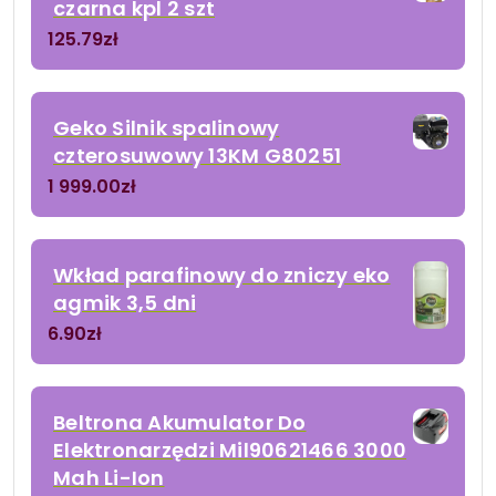
czarna kpl 2 szt
125.79
zł
Geko Silnik spalinowy
czterosuwowy 13KM G80251
1 999.00
zł
Wkład parafinowy do zniczy eko
agmik 3,5 dni
6.90
zł
Beltrona Akumulator Do
Elektronarzędzi Mil90621466 3000
Mah Li-Ion