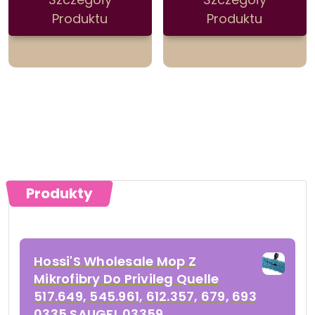
Produktu
Produktu
Produkty
Hossi'S Wholesale Mop Z
Mikrofibry Do Privileg Quelle
517.649, 545.961, 612.357, 679, 693
0335 SAUGFL 03359