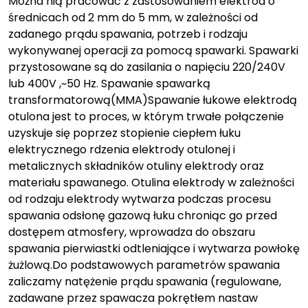
Można nią pracować z zastosowaniem elektrod o
średnicach od 2 mm do 5 mm, w zależności od
zadanego prądu spawania, potrzeb i rodzaju
wykonywanej operacji za pomocą spawarki. Spawarki
przystosowane są do zasilania o napięciu 220/240V
lub 400V ,~50 Hz. Spawanie spawarką
transformatorową(MMA)Spawanie łukowe elektrodą
otulona jest to proces, w którym trwałe połączenie
uzyskuje się poprzez stopienie ciepłem łuku
elektrycznego rdzenia elektrody otulonej i
metalicznych składników otuliny elektrody oraz
materiału spawanego. Otulina elektrody w zależności
od rodzaju elektrody wytwarza podczas procesu
spawania odsłonę gazową łuku chroniąc go przed
dostępem atmosfery, wprowadza do obszaru
spawania pierwiastki odtleniające i wytwarza powłokę
żużlową.Do podstawowych parametrów spawania
zaliczamy natężenie prądu spawania (regulowane,
zadawane przez spawacza pokrętłem nastaw