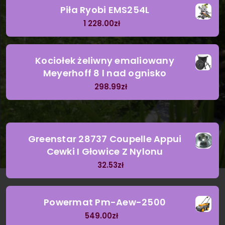
Piła Ryobi EMS254L
1 228.00
zł
Kociołek żeliwny emaliowany
Meyerhoff 8 l nad ognisko
298.99
zł
Greenstar 28737 Coupelle Appui
Cewki I Głowice Z Nylonu
32.53
zł
Powermat Pm-Aew-2500
549.00
zł