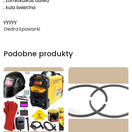
, zamiokulkas bulwa
, kula świetlna
yyyyy
Dedra
Spawarki
Podobne produkty