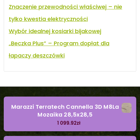
Znaczenie przewodności właściwej – nie
tylko kwestia elektryczności
Wybór idealnej kosiarki bijakowej
„Beczka Plus” – Program dopłat dla
łapaczy deszczówki
Marazzi Terratech Cannella 3D M8La
Mozaika 28,5x28,5
1 099.92
zł