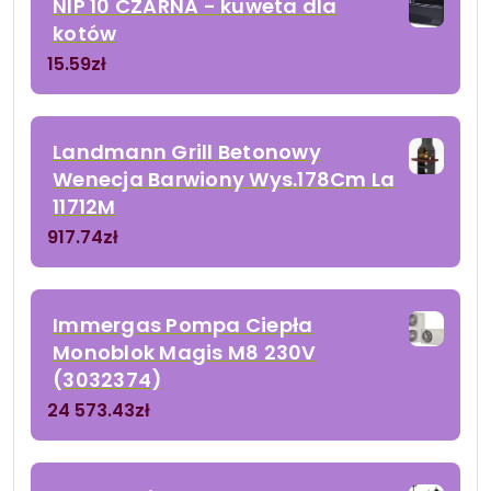
NIP 10 CZARNA - kuweta dla
kotów
15.59
zł
Landmann Grill Betonowy
Wenecja Barwiony Wys.178Cm La
11712M
917.74
zł
Immergas Pompa Ciepła
Monoblok Magis M8 230V
(3032374)
24 573.43
zł