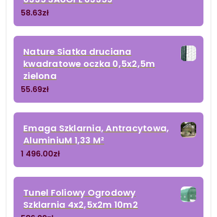
58.63
zł
Nature Siatka druciana
kwadratowe oczka 0,5x2,5m
zielona
55.69
zł
Emaga Szklarnia, Antracytowa,
AluminiuM 1,33 M²
1 496.00
zł
Tunel Foliowy Ogrodowy
Szklarnia 4x2,5x2m 10m2