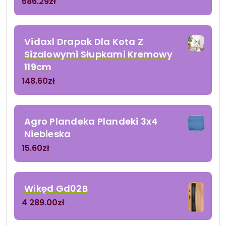
586.29
zł
Vidaxl Drapak Dla Kota Z
Sizalowymi Słupkami Kremowy
119cm
148.60
zł
Agro Plandeka Plandeki 3x4
Niebieska
15.60
zł
Wikęd Gd02B
4 289.00
zł