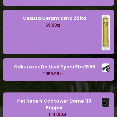
Mezuza Ceramiczna Żółta
69.00
zł
Odkurzacz Do Liści Ryobi Rbv1850
1 059.99
zł
Pet Rebels Cat tower Dome 110
Pepper
1 141.00
zł