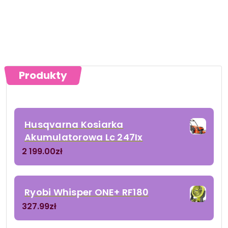
Produkty
Husqvarna Kosiarka
Akumulatorowa Lc 247Ix
2 199.00
zł
Ryobi Whisper ONE+ RF180
327.99
zł