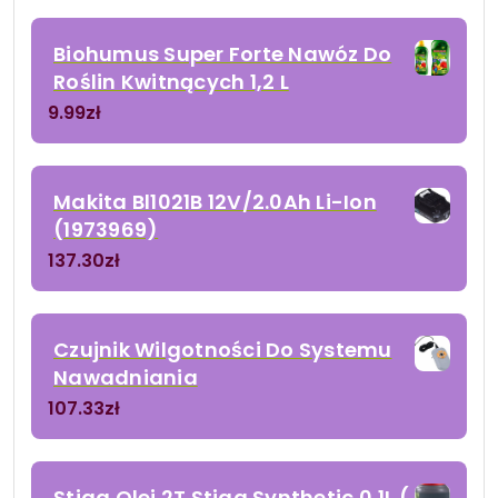
Biohumus Super Forte Nawóz Do
Roślin Kwitnących 1,2 L
9.99
zł
Makita Bl1021B 12V/2.0Ah Li-Ion
(1973969)
137.30
zł
Czujnik Wilgotności Do Systemu
Nawadniania
107.33
zł
Stiga Olej 2T Stiga Synthetic 0,1L (