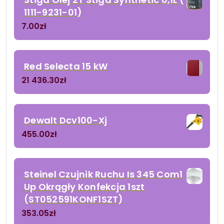
1111-9231-01)
7.00
zł
Red Selecta 15 kW
21 436.30
zł
Dewalt Dcv100-Xj
455.00
zł
Steinel Czujnik Ruchu Is 345 Com1
Up Okrągły Konfekcja 1szt
(ST052591KONF1SZT)
353.05
zł