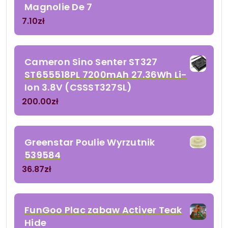
Magnolie De 7
7.10
zł
Cameron Sino Senter ST327
ST655518PL 7200mAh 27.36Wh Li-
Ion 3.8V (CSSST327SL)
200.00
zł
Greenstar Poulie Wyrzutnik
539584
36.87
zł
FunGoo Plac zabaw Activer Teak
Hide