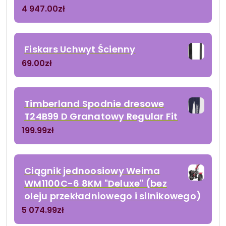
4 947.00
zł
Fiskars Uchwyt Ścienny
69.00
zł
Timberland Spodnie dresowe
T24B99 D Granatowy Regular Fit
199.99
zł
Ciągnik jednoosiowy Weima
WM1100C-6 8KM "Deluxe" (bez
oleju przekładniowego i silnikowego)
5 074.99
zł