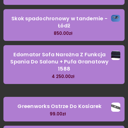
Skok spadochronowy w tandemie -
Łódź
850.00
zł
Edomator Sofa Narożna Z Funkcja
Spania Do Salonu + Pufa Granatowy
1588
4 250.00
zł
Greenworks Ostrze Do Kosiarek
99.00
zł