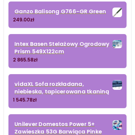
Ganzo Balisong G766-GR Green
249.00
zł
Intex Basen Stelażowy Ogrodowy
Prism 549X122cm
2 865.58
zł
vidaXL Sofa rozkładana,
niebieska, tapicerowana tkaniną
1 545.78
zł
Unilever Domestos Power 5+
Zawieszka 53G Barwiąca Pinke