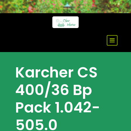
Skip
to
content
Karcher CS
400/36 Bp
Pack 1.042-
505.0