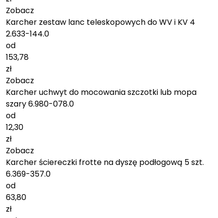
Zobacz
Karcher zestaw lanc teleskopowych do WV i KV 4
2.633-144.0
od
153,78
zł
Zobacz
Karcher uchwyt do mocowania szczotki lub mopa
szary 6.980-078.0
od
12,30
zł
Zobacz
Karcher ściereczki frotte na dyszę podłogową 5 szt.
6.369-357.0
od
63,80
zł