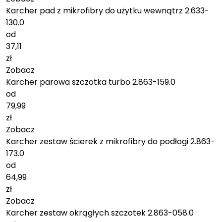
Karcher pad z mikrofibry do użytku wewnątrz 2.633-
130.0
od
37,11
zł
Zobacz
Karcher parowa szczotka turbo 2.863-159.0
od
79,99
zł
Zobacz
Karcher zestaw ścierek z mikrofibry do podłogi 2.863-
173.0
od
64,99
zł
Zobacz
Karcher zestaw okrągłych szczotek 2.863-058.0