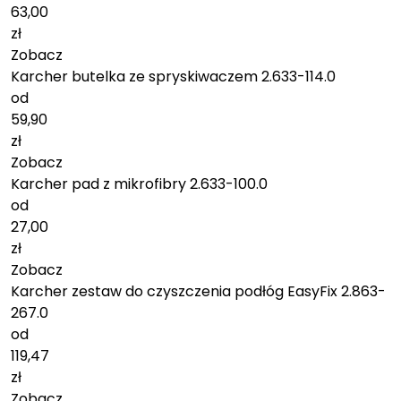
63,00
zł
Zobacz
Karcher butelka ze spryskiwaczem 2.633-114.0
od
59,90
zł
Zobacz
Karcher pad z mikrofibry 2.633-100.0
od
27,00
zł
Zobacz
Karcher zestaw do czyszczenia podłóg EasyFix 2.863-
267.0
od
119,47
zł
Zobacz