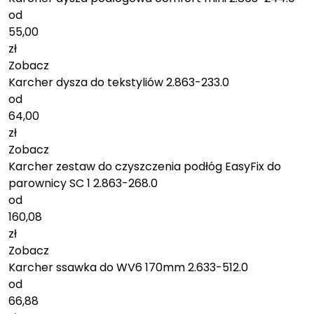
od
55,00
zł
Zobacz
Karcher dysza do tekstyliów 2.863-233.0
od
64,00
zł
Zobacz
Karcher zestaw do czyszczenia podłóg EasyFix do
parownicy SC 1 2.863-268.0
od
160,08
zł
Zobacz
Karcher ssawka do WV6 170mm 2.633-512.0
od
66,88