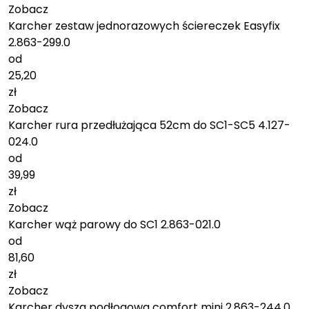
Zobacz
Karcher zestaw jednorazowych ściereczek Easyfix
2.863-299.0
od
25,20
zł
Zobacz
Karcher rura przedłużająca 52cm do SC1-SC5 4.127-
024.0
od
39,99
zł
Zobacz
Karcher wąż parowy do SC1 2.863-021.0
od
81,60
zł
Zobacz
Karcher dysza podłogowa comfort mini 2.863-244.0