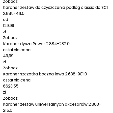
Zobacz
Karcher zestaw do czyszczenia podłóg classic do SC1
2.885-411.0
od
129,99
zł
Zobacz
Karcher dysza Power 2.884-282.0
ostatnia cena
49,99
zł
Zobacz
Karcher szczotka boczna lewa 2.638-901.0
ostatnia cena
6623,55
zł
Zobacz
Karcher zestaw uniwersalnych akcesoriów 2.863-
215.0