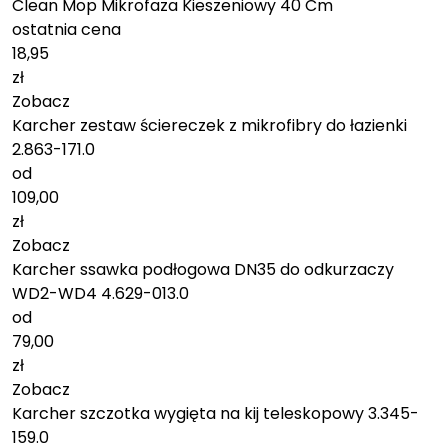
Clean Mop Mikrofaza Kieszeniowy 40 Cm
ostatnia cena
18,95
zł
Zobacz
Karcher zestaw ściereczek z mikrofibry do łazienki
2.863-171.0
od
109,00
zł
Zobacz
Karcher ssawka podłogowa DN35 do odkurzaczy
WD2-WD4 4.629-013.0
od
79,00
zł
Zobacz
Karcher szczotka wygięta na kij teleskopowy 3.345-
159.0