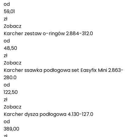
od
59,01
zł
Zobacz
Karcher zestaw o-ringów 2.884-312.0
od
48,50
zł
Zobacz
Karcher ssawka podłogowa set Easyfix Mini 2.863-
280.0
od
122,50
zł
Zobacz
Karcher dysza podłogowa 4.130-127.0
od
389,00
zł