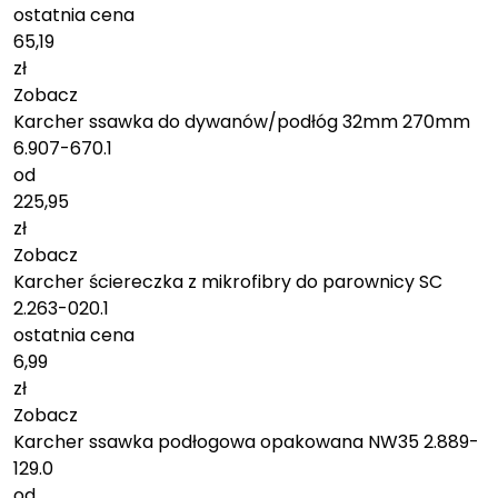
ostatnia cena
65,19
zł
Zobacz
Karcher ssawka do dywanów/podłóg 32mm 270mm
6.907-670.1
od
225,95
zł
Zobacz
Karcher ściereczka z mikrofibry do parownicy SC
2.263-020.1
ostatnia cena
6,99
zł
Zobacz
Karcher ssawka podłogowa opakowana NW35 2.889-
129.0
od