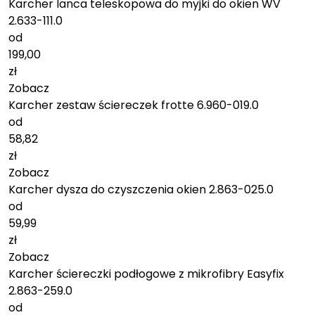
Karcher lanca teleskopowa do myjki do okien WV
2.633-111.0
od
199,00
zł
Zobacz
Karcher zestaw ściereczek frotte 6.960-019.0
od
58,82
zł
Zobacz
Karcher dysza do czyszczenia okien 2.863-025.0
od
59,99
zł
Zobacz
Karcher ściereczki podłogowe z mikrofibry Easyfix
2.863-259.0
od