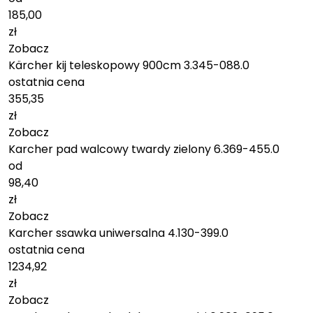
185,00
zł
Zobacz
Kärcher kij teleskopowy 900cm 3.345-088.0
ostatnia cena
355,35
zł
Zobacz
Karcher pad walcowy twardy zielony 6.369-455.0
od
98,40
zł
Zobacz
Karcher ssawka uniwersalna 4.130-399.0
ostatnia cena
1234,92
zł
Zobacz