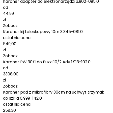
Karcher adapter do elektronarzędzi 6.902-095.0
od
44,99
zł
Zobacz
Karcher kij teleskopowy 10m 3.345-081.0
ostatnia cena
549,00
zł
Zobacz
Karcher PW 30/1 do Puzzi 10/2 Adv 1.913-102.0
od
3308,00
zł
Zobacz
Karcher pad z mikrofibry 30cm na uchwyt trzymak
do szkła 6.999-142.0
ostatnia cena
258,30