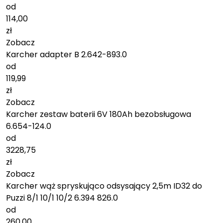
od
114,00
zł
Zobacz
Karcher adapter B 2.642-893.0
od
119,99
zł
Zobacz
Karcher zestaw baterii 6V 180Ah bezobsługowa
6.654-124.0
od
3228,75
zł
Zobacz
Karcher wąż spryskująco odsysający 2,5m ID32 do
Puzzi 8/1 10/1 10/2 6.394 826.0
od
260,00