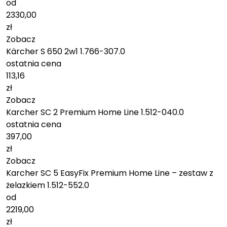
od
2330,00
zł
Zobacz
Kärcher S 650 2w1 1.766-307.0
ostatnia cena
113,16
zł
Zobacz
Karcher SC 2 Premium Home Line 1.512-040.0
ostatnia cena
397,00
zł
Zobacz
Karcher SC 5 EasyFix Premium Home Line – zestaw z
żelazkiem 1.512-552.0
od
2219,00
zł