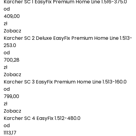
Karcher SC 1 EasyFix Premium Home Line 1.516-375.0
od
409,00
zł
Zobacz
Karcher SC 2 Deluxe EasyFix Premium Home Line 1.513-
253.0
od
700,28
zł
Zobacz
Karcher SC 3 EasyFix Premium Home Line 1.513-160.0
od
799,00
zł
Zobacz
Karcher SC 4 EasyFix 1.512-480.0
od
1113,17