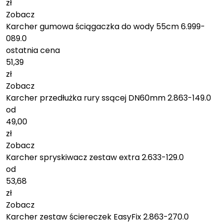
zł
Zobacz
Karcher gumowa ściągaczka do wody 55cm 6.999-
089.0
ostatnia cena
51,39
zł
Zobacz
Karcher przedłużka rury ssącej DN60mm 2.863-149.0
od
49,00
zł
Zobacz
Karcher spryskiwacz zestaw extra 2.633-129.0
od
53,68
zł
Zobacz
Karcher zestaw ściereczek EasyFix 2.863-270.0