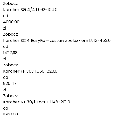
Zobacz
Karcher SG 4/4 1.092-104.0
od
4000,00
zł
Zobacz
Karcher SC 4 EasyFix – zestaw z żelazkiem 1.512-453.0
od
1427,98
zł
Zobacz
Karcher FP 303 1.056-820.0
od
826,47
zł
Zobacz
Karcher NT 30/1 Tact L 1.148-201.0
od
1880,00