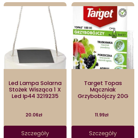
Led Lampa Solarna
Target Topas
Stożek Wisząca 1 X
Mączniak
Led Ip44 3219235
Grzybobójczy 20G
20.06
zł
11.99
zł
Szczegóły
Szczegóły