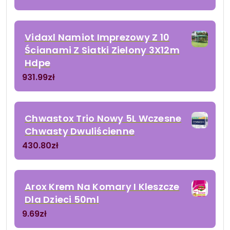
Vidaxl Namiot Imprezowy Z 10
Ścianami Z Siatki Zielony 3X12m
Hdpe
931.99
zł
Chwastox Trio Nowy 5L Wczesne
Chwasty Dwuliścienne
430.80
zł
Arox Krem Na Komary I Kleszcze
Dla Dzieci 50ml
9.69
zł