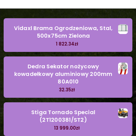
Vidaxl Brama Ogrodzeniowa, Stal,
500x75cm Zielona
1 822.34
zł
Dedra Sekator nożycowy
kowadełkowy aluminiowy 200mm
80A010
32.35
zł
Stiga Tornado Special
(2T1200381/ST2)
13 999.00
zł