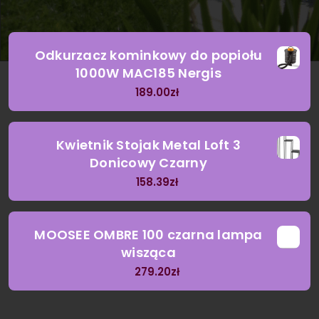
Odkurzacz kominkowy do popiołu
1000W MAC185 Nergis
189.00
zł
Kwietnik Stojak Metal Loft 3
Donicowy Czarny
158.39
zł
MOOSEE OMBRE 100 czarna lampa
wisząca
279.20
zł