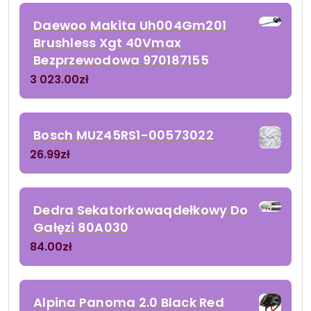
Daewoo Makita Uh004Gm201
Brushless Xgt 40Vmax
Bezprzewodowa 970187155
3 023.00
zł
Bosch MUZ45RS1-00573022
26.99
zł
Dedra Sekatorkowaqdełkowy Do
Gałęzi 80A030
84.00
zł
Alpina Panoma 2.0 Black Red