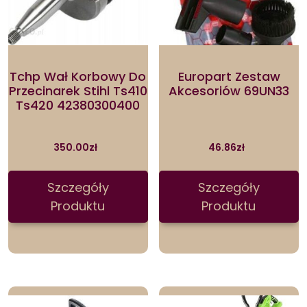
Tchp Wał Korbowy Do
Europart Zestaw
Przecinarek Stihl Ts410
Akcesoriów 69UN33
Ts420 42380300400
350.00
zł
46.86
zł
Szczegóły
Szczegóły
Produktu
Produktu