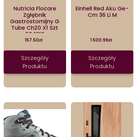
Nutricia Flocare
Einhell Red Aku Ge-
Zgłębnik
Cm 36 Li M
Gastrostomijny G
Tube Ch20 X1 Szt
594818
157.50
zł
1 500.99
zł
Szczegóły
Szczegóły
Produktu
Produktu