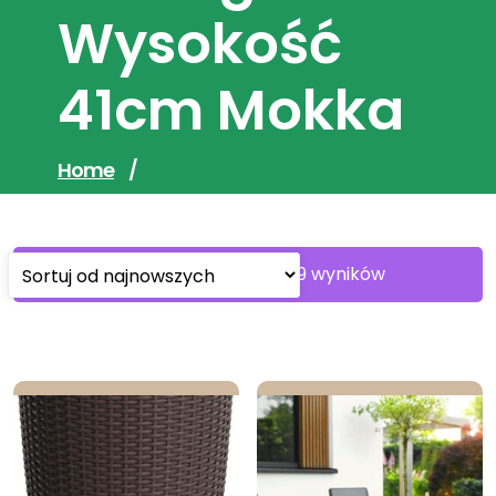
Wysokość
41cm Mokka
Home
/
Sorted
Wyświetlanie 1–30 z 119 wyników
by
latest