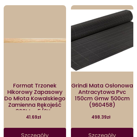
Format Trzonek
Grindi Mata Osłonowa
Hikorowy Zapasowy
Antracytowa Pvc
Do Młota Kowalskiego
150cm Gmw 500cm
Zamienna Rękojeść
(960458)
800Mm 5/6Kg
41.69
zł
498.39
zł
Szczegóły
Szczegóły