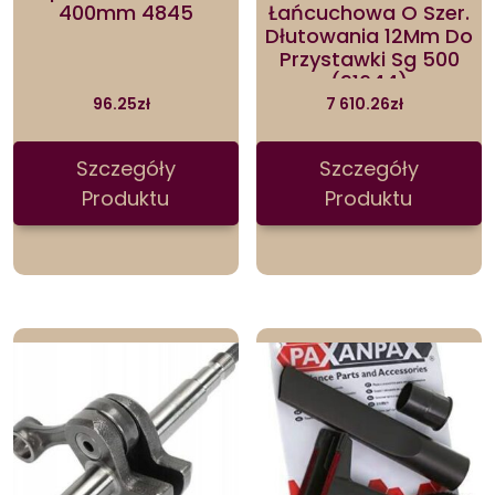
400mm 4845
Łańcuchowa O Szer.
Dłutowania 12Mm Do
Przystawki Sg 500
(91644)
96.25
zł
7 610.26
zł
Szczegóły
Szczegóły
Produktu
Produktu