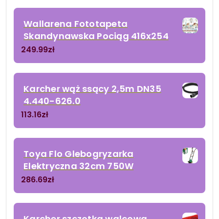
Wallarena Fototapeta
Skandynawska Pociąg 416x254
249.99
zł
Karcher wąż ssący 2,5m DN35
4.440-626.0
113.16
zł
Toya Flo Glebogryzarka
Elektryczna 32cm 750W
286.69
zł
Karcher szczotka walcowa