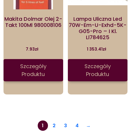
Makita Dolmar Olej 2-
Lampa Uliczna Led
Takt 100Ml 980008106
70W-Em-U-Exhd-5K-
G05-Pro – I Kl.
Ll784625
7.93
zł
1 353.41
zł
Szczegóły
Szczegóły
Produktu
Produktu
1
2
3
4
→