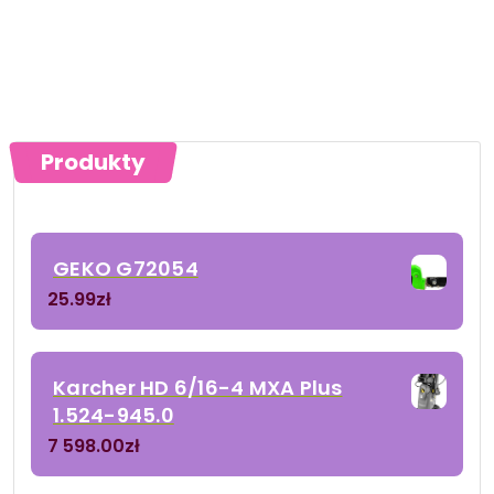
Produkty
GEKO G72054
25.99
zł
Karcher HD 6/16-4 MXA Plus
1.524-945.0
7 598.00
zł