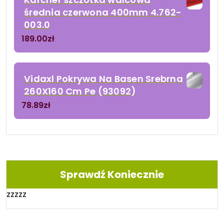
średnia czerwona 400mm 4.762-
003.0
189.00
zł
Vidaxl Pokrywa Na Basen Srebrna
260X160 Cm Pe (93092)
78.89
zł
Sprawdź Koniecznie
zzzzz