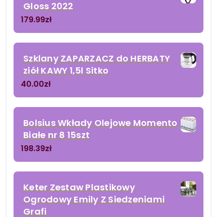
Gloss 2022
179.99
zł
Szklany ZAPARZACZ do HERBATY
ziół KAWY 1,5l Sitko
40.00
zł
Bolsius Wkłady Olejowe Momento
Białe nr 8 15szt
198.39
zł
Keter Zestaw Plastikowy
Ogrodowy Emily Z Siedzeniami
Grafi