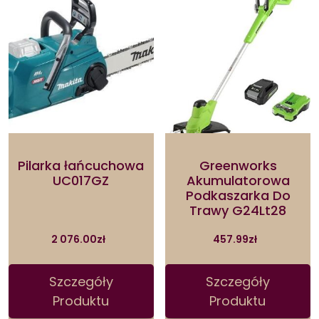
Pilarka łańcuchowa
Greenworks
UC017GZ
Akumulatorowa
Podkaszarka Do
Trawy G24Lt28
2 076.00
zł
457.99
zł
Szczegóły
Szczegóły
Produktu
Produktu