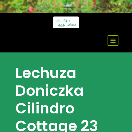
Skip
to
content
Lechuza
Doniczka
Cilindro
Cottage 23