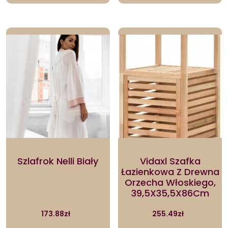
Szlafrok Nelli Biały
Vidaxl Szafka
Łazienkowa Z Drewna
Orzecha Włoskiego,
39,5X35,5X86Cm
173.88
zł
255.49
zł