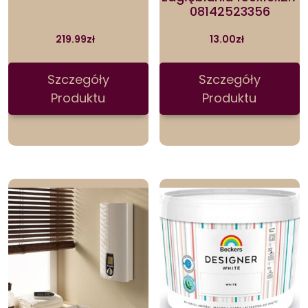
08142523356
219.99
zł
13.00
zł
Szczegóły
Szczegóły
Produktu
Produktu