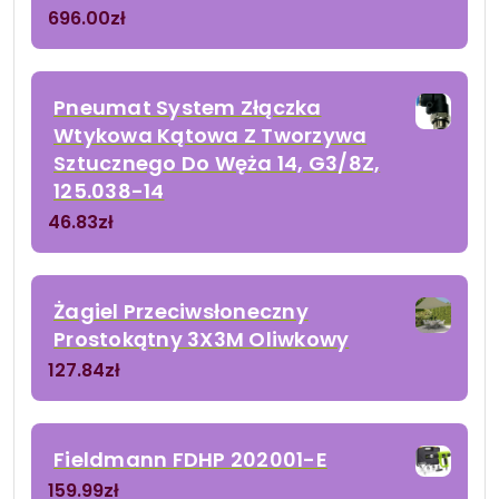
696.00
zł
Pneumat System Złączka
Wtykowa Kątowa Z Tworzywa
Sztucznego Do Węża 14, G3/8Z,
125.038-14
46.83
zł
Żagiel Przeciwsłoneczny
Prostokątny 3X3M Oliwkowy
127.84
zł
Fieldmann FDHP 202001-E
159.99
zł