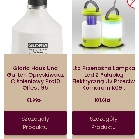
Gloria Haus Und
Ltc Przenośna Lampka
Garten Opryskiwacz
Led Z Pułapką
Ciśnieniowy Pro10
Elektryczną Uv Przeciw
Ölfest 95
Komarom K091.
61.99
zł
101.61
zł
Szczegóły
Szczegóły
Produktu
Produktu