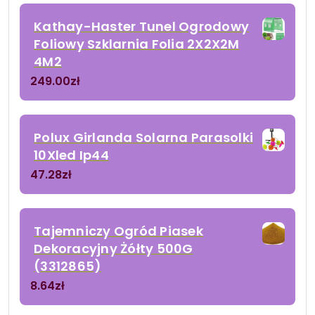
Kathay-Haster Tunel Ogrodowy
Foliowy Szklarnia Folia 2X2X2M
4M2
249.00
zł
Polux Girlanda Solarna Parasolki
10Xled Ip44
47.28
zł
Tajemniczy Ogród Piasek
Dekoracyjny Żółty 500G
(3312865)
8.64
zł