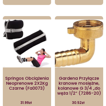
Springos Obciążenia
Gardena Przyłącze
Neoprenowe 2X2Kg
kranowe mosiężne,
Czarne (Fa0073)
kolanowe G 3/4 „do
węża 1/2” (7286-20)
31.99
zł
30.52
zł