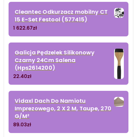
Cleantec Odkurzacz mobilny CT
15 E-Set Festool (577415)
1 622.67
zł
Galicja Pędzelek Silikonowy
Czarny 24Cm Salena
(Hps2614200)
22.40
zł
Vidaxl Dach Do Namiotu
Imprezowego, 2 X 2 M, Taupe, 270
G/M²
89.03
zł