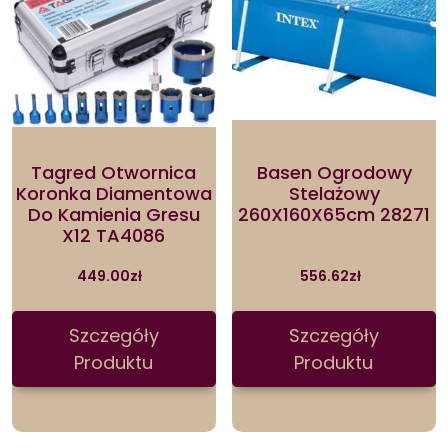
Tagred Otwornica
Basen Ogrodowy
Koronka Diamentowa
Stelażowy
Do Kamienia Gresu
260X160X65cm 28271
X12 TA4086
449.00
zł
556.62
zł
Szczegóły
Szczegóły
Produktu
Produktu