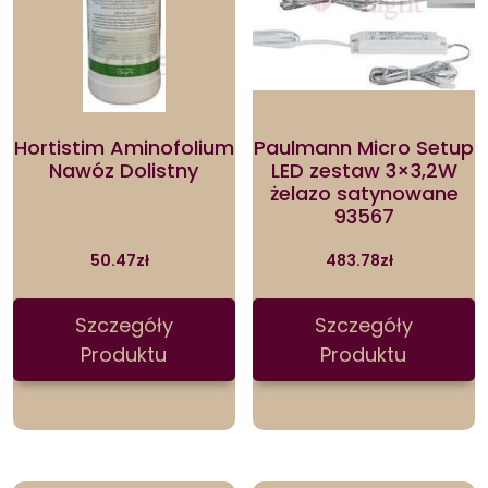
Hortistim Aminofolium
Paulmann Micro Setup
Nawóz Dolistny
LED zestaw 3×3,2W
żelazo satynowane
93567
50.47
zł
483.78
zł
Szczegóły
Szczegóły
Produktu
Produktu