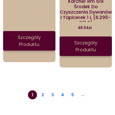
Karcher Rm 519
Środek Do
Czyszczenia Dywanów
I Tapicerek 1 L (6.295-
271.0)
48.54
zł
Szczegóły
Szczegóły
Produktu
Produktu
1
2
3
4
5
→