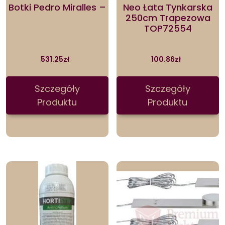
Botki Pedro Miralles –
Neo Łata Tynkarska
250cm Trapezowa
TOP72554
531.25
zł
100.86
zł
Szczegóły
Szczegóły
Produktu
Produktu