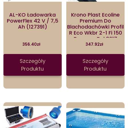
AL-KO Ładowarka
Krono Plast Ecoline
PowerFlex 42 V / 7,5
Premium Do
Ah (127391)
Blachodachówki Profil
R Eco Wkbr 2-1 Fi 150
Brązowy Ral 8017
(ECOWKBR21)
356.40
zł
347.92
zł
Szczegóły
Szczegóły
Produktu
Produktu