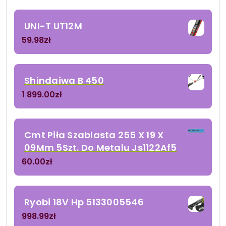
UNI-T UT12M
59.98
zł
Shindaiwa B 450
1 899.00
zł
Cmt Piła Szablasta 255 X 19 X
09Mm 5Szt. Do Metalu Js1122Af5
60.00
zł
Ryobi 18V Hp 5133005546
998.99
zł