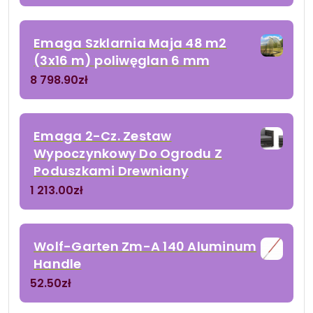
Emaga Szklarnia Maja 48 m2
(3x16 m) poliwęglan 6 mm
8 798.90
zł
Emaga 2-Cz. Zestaw
Wypoczynkowy Do Ogrodu Z
Poduszkami Drewniany
1 213.00
zł
Wolf-Garten Zm-A 140 Aluminum
Handle
52.50
zł