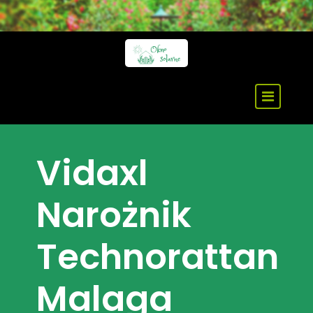
Skip
to
content
Vidaxl
Narożnik
Technorattan
Malaga