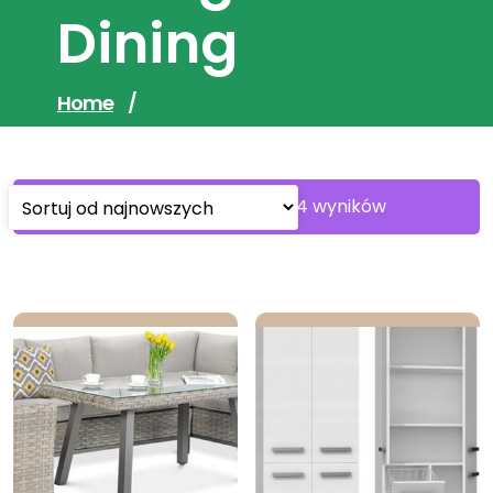
Dining
Home
/
Sorted
Wyświetlanie 1–30 z 124 wyników
by
latest