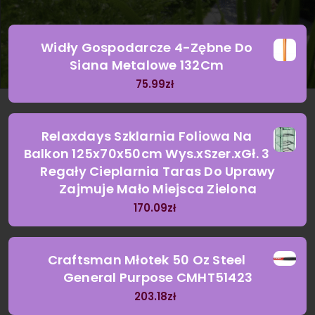
Widły Gospodarcze 4-Zębne Do
Siana Metalowe 132Cm
75.99
zł
Relaxdays Szklarnia Foliowa Na
Balkon 125x70x50cm Wys.xSzer.xGł. 3
Regały Cieplarnia Taras Do Uprawy
Zajmuje Mało Miejsca Zielona
170.09
zł
Craftsman Młotek 50 Oz Steel
General Purpose CMHT51423
203.18
zł