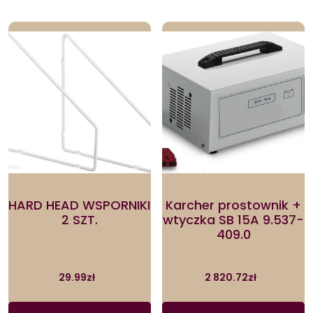
HARD HEAD WSPORNIKI
Karcher prostownik +
2 SZT.
wtyczka SB 15A 9.537-
409.0
29.99
zł
2 820.72
zł