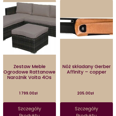
Zestaw Meble
Nóż składany Gerber
Ogrodowe Rattanowe
Affinity – copper
Narożnik Volta 4Os
1 799.00
zł
205.00
zł
Szczegóły
Szczegóły
Produktu
Produktu