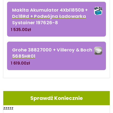
Makita Akumulator 4Xbl1850B +
Dc18Rd + Podwójna Ładowarka
Systainer 197626-8
1 535.00
zł
Grohe 38827000 + Villeroy & Boch
5685HR01
1 619.00
zł
Sprawdź Koniecznie
zzzzz