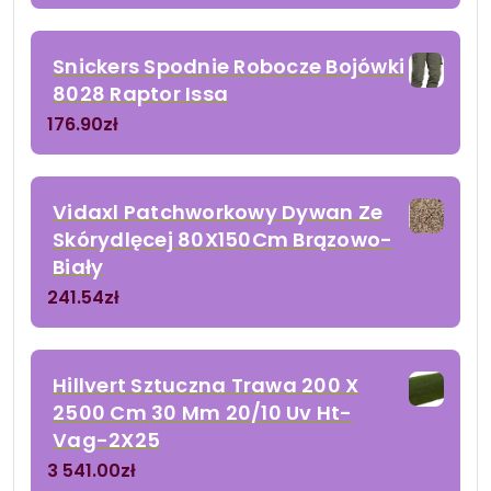
Snickers Spodnie Robocze Bojówki
8028 Raptor Issa
176.90
zł
Vidaxl Patchworkowy Dywan Ze
Skórydlęcej 80X150Cm Brązowo-
Biały
241.54
zł
Hillvert Sztuczna Trawa 200 X
2500 Cm 30 Mm 20/10 Uv Ht-
Vag-2X25
3 541.00
zł