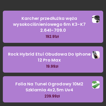
Karcher przedłużka węża
wysokociśnieniowego 6m K3-K7
2.641-709.0
192.91
zł
Rock Hybrid Etui Obudowa Do Iphone
12 Pro Max
19.99
zł
Folia Na Tunel Ogrodowy 10M2
Szklarnia 4x2,5m Uv4
239.99
zł