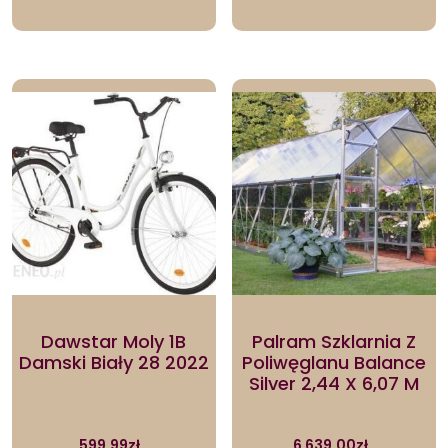
Dawstar Moly 1B
Palram Szklarnia Z
Damski Biały 28 2022
Poliwęglanu Balance
Silver 2,44 X 6,07 M
599.99
zł
6 639.00
zł