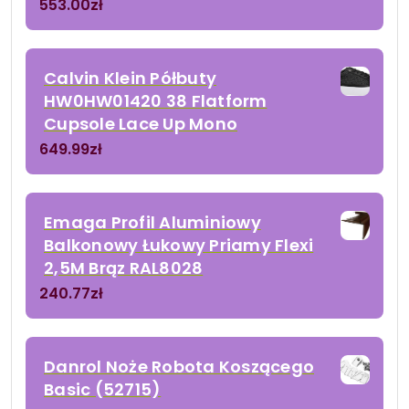
553.00
zł
Calvin Klein Półbuty
HW0HW01420 38 Flatform
Cupsole Lace Up Mono
649.99
zł
Emaga Profil Aluminiowy
Balkonowy Łukowy Priamy Flexi
2,5M Brąz RAL8028
240.77
zł
Danrol Noże Robota Koszącego
Basic (52715)