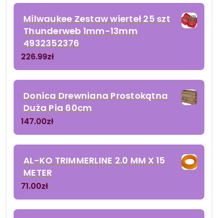
Milwaukee Zestaw wierteł 25 szt
Thunderweb 1mm-13mm
4932352376
226.99
zł
Donica Drewniana Prostokątna
Duża Pia 60cm
147.00
zł
AL-KO TRIMMERLINE 2.0 MM X 15
METER
71.00
zł