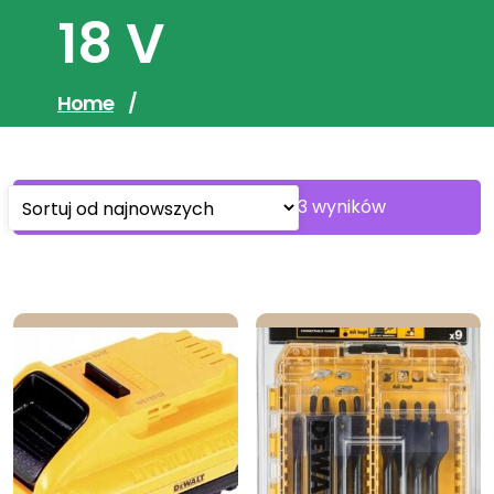
18 V
Home
/
Sorted
Wyświetlanie 1–30 z 103 wyników
by
latest