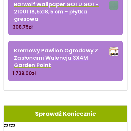
Barwolf Wallpaper GOTU GOT-
21001 18,5x18,5 cm - płytka
gresowa
308.75
zł
Kremowy Pawilon Ogrodowy Z
Zasłonami Walencja 3X4M
Garden Point
1 739.00
zł
Sprawdź Koniecznie
zzzzz