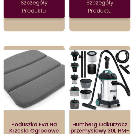
Szczegóły
Szczegóły
Produktu
Produktu
Poduszka Eva Na
Humberg Odkurzacz
Krzesło Ogrodowe
przemysłowy 30L HM-