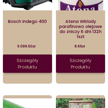
Bosch Indego 400
Atena Wkłady
parafinowo olejowe
do zniczy 6 dni 132h
1szt
5 099.50
zł
8.69
zł
Szczegóły
Szczegóły
Produktu
Produktu