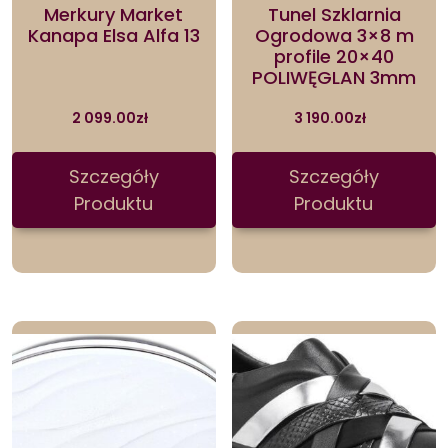
Merkury Market
Tunel Szklarnia
Kanapa Elsa Alfa 13
Ogrodowa 3×8 m
profile 20×40
POLIWĘGLAN 3mm
2 099.00
zł
3 190.00
zł
Szczegóły
Szczegóły
Produktu
Produktu