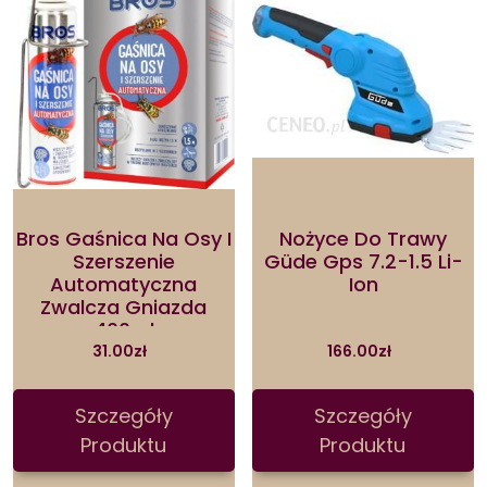
Bros Gaśnica Na Osy I
Nożyce Do Trawy
Szerszenie
Güde Gps 7.2-1.5 Li-
Automatyczna
Ion
Zwalcza Gniazda
400ml
31.00
zł
166.00
zł
Szczegóły
Szczegóły
Produktu
Produktu