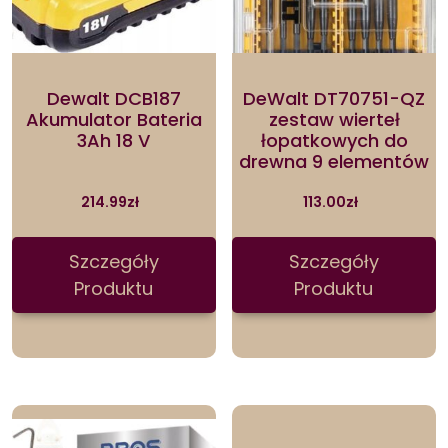
Dewalt DCB187
DeWalt DT70751-QZ
Akumulator Bateria
zestaw wierteł
3Ah 18 V
łopatkowych do
drewna 9 elementów
214.99
zł
113.00
zł
Szczegóły
Szczegóły
Produktu
Produktu