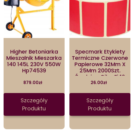
Higher Betoniarka
Specmark Etykiety
Mieszalnik Mieszarka
Termiczne Czerwone
140 145L 230V 550W
Papierowe 32Mm X
Hp74539
25Mm 2000Szt.
Średnica Gilzy Fi40
(ETER32X25200040RED)
879.00
zł
26.00
zł
Szczegóły
Szczegóły
Produktu
Produktu