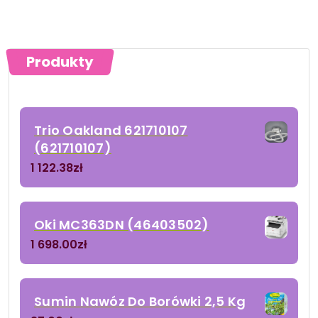
Produkty
Trio Oakland 621710107
(621710107)
1 122.38
zł
Oki MC363DN (46403502)
1 698.00
zł
Sumin Nawóz Do Borówki 2,5 Kg