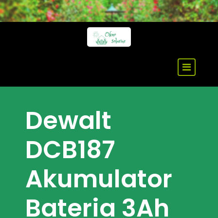
Skip
to
content
Dewalt
DCB187
Akumulator
Bateria 3Ah