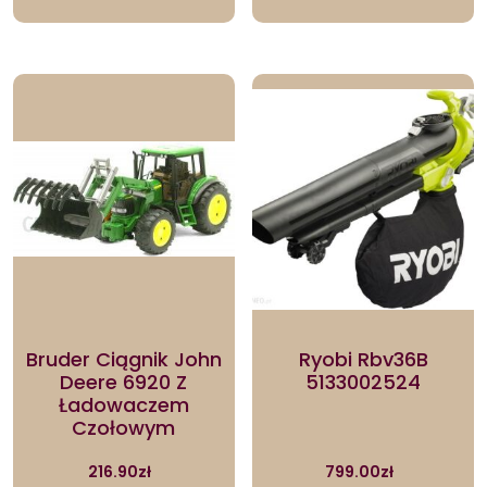
Bruder Ciągnik John
Ryobi Rbv36B
Deere 6920 Z
5133002524
Ładowaczem
Czołowym
216.90
zł
799.00
zł