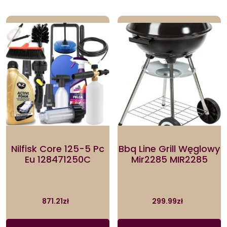
Nilfisk Core 125-5 Pc
Bbq Line Grill Węglowy
Eu 128471250C
Mir2285 MIR2285
871.21
zł
299.99
zł