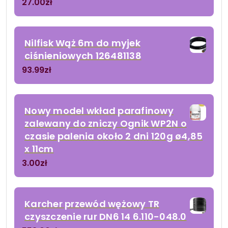
27.00
zł
Nilfisk Wąż 6m do myjek
ciśnieniowych 126481138
93.99
zł
Nowy model wkład parafinowy
zalewany do zniczy Ognik WP2N o
czasie palenia około 2 dni 120g ø4,85
x 11cm
3.00
zł
Karcher przewód wężowy TR
czyszczenie rur DN6 14 6.110-048.0