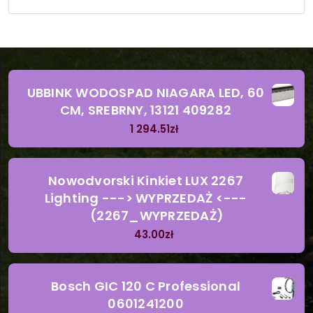
UBBINK WODOSPAD NIAGARA LED, 60
CM, SREBRNY, 13121 409282
1 294.51
zł
Nowodvorski Kinkiet LUX 2267
Lighting ---> WYPRZEDAŻ <---
(2267_WYPRZEDAŻ)
43.00
zł
Bosch GIC 120 C Professional
0601241200