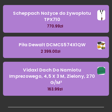
Scheppach Nożyce do żywopłotu
TPX710
770.99
zł
Piła Dewalt DCMCS574X1QW
2 399.00
zł
Vidaxl Dach Do Namiotu
Imprezowego, 4,5 X 3 M, Zielony, 270
G/M²
163.99
zł