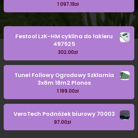
1 097.19
zł
Festool LzK-HM cyklina do lakieru
497525
302.00
zł
Tunel Foliowy Ogrodowy Szklarnia
3x6m 18m2 Plonos
1 199.00
zł
VeroTech Podnóżek biurowy 70003
97.00
zł