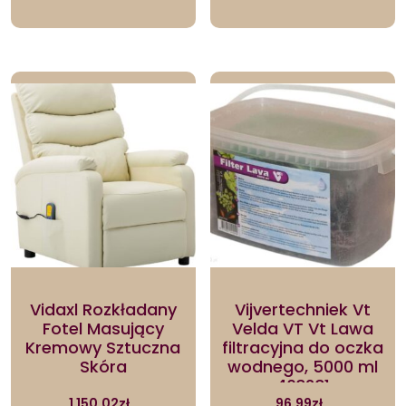
Vidaxl Rozkładany
Vijvertechniek Vt
Fotel Masujący
Velda VT Vt Lawa
Kremowy Sztuczna
filtracyjna do oczka
Skóra
wodnego, 5000 ml
403231
1 150.02
zł
96.99
zł