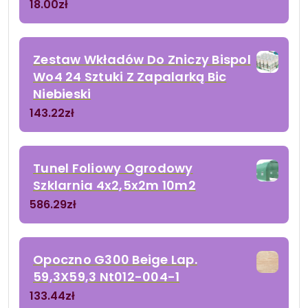
18.00
zł
Zestaw Wkładów Do Zniczy Bispol
Wo4 24 Sztuki Z Zapalarką Bic
Niebieski
143.22
zł
Tunel Foliowy Ogrodowy
Szklarnia 4x2,5x2m 10m2
586.29
zł
Opoczno G300 Beige Lap.
59,3X59,3 Nt012-004-1
133.44
zł