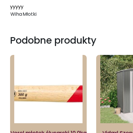
yyyyy
Wiha
Młotki
Podobne produkty
Vorel młotek ślusarski 10,0kg
Vidaxl Sz