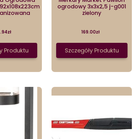
192x108x223cm
ogrodowy 3x3x2,5 j-g001
wanizowana
zielony
7.94
zł
169.00
zł
y Produktu
Szczegóły Produktu