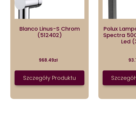
Blanco Linus-S Chrom
Polux Lamp
(512402)
Spectra 50
Led (
968.49
zł
93.
Szczegóły Produktu
Szczegół