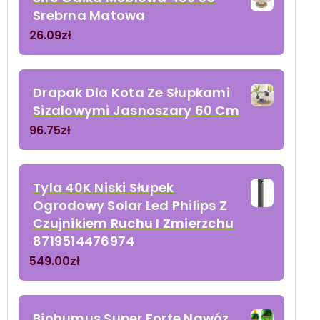
Srebrna Matowa
26.09
zł
Drapak Dla Kota Ze Słupkami
Sizalowymi Jasnoszary 60 Cm
96.75
zł
Tyla 40K Niski Słupek
Ogrodowy Solar Led Philips Z
Czujnikiem Ruchu I Zmierzchu
8719514476974
549.00
zł
Biohumus Super Forte Nawóz