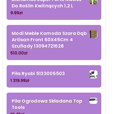
Do Roślin Kwitnących 1,2 L
9.99
zł
Modi Meble Komoda Szara Dąb
Artisan Front 60X45Cm 4
Szuflady 13094721628
510.00
zł
Piła Ryobi 5133005503
1 319.99
zł
Piła Ogrodowa Składana Top
Tools