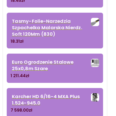
18.45
zł
Tasmy-Folie-Narzedzia
Szpachelka Malarska Nierdz.
Soft 120Mm (830)
18.31
zł
Euro Ogrodzenie Stalowe
25x0,8m Szare
1 211.44
zł
Karcher HD 6/16-4 MXA Plus
1.524-945.0
7 598.00
zł