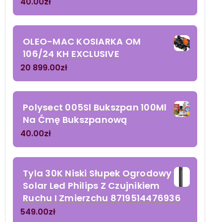
40.00
zł
OLEO-MAC KOSIARKA OM
106/24 KH EXCLUSIVE
20 899.00
zł
Polysect 005Sl Bukszpan 100Ml
Na Ćmę Bukszpanową
40.00
zł
Tyla 30K Niski Słupek Ogrodowy
Solar Led Philips Z Czujnikiem
Ruchu I Zmierzchu 8719514476936
549.00
zł