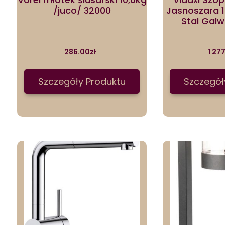
/juco/ 32000
Jasnoszara 
Stal Gal
286.00
zł
1 27
Szczegóły Produktu
Szczegół