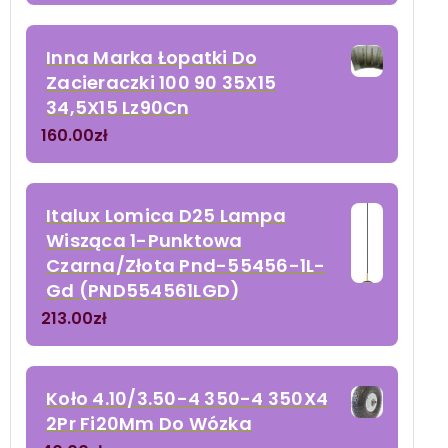
Inna Marka Łopatki Do
Zacieraczki 100 90 35X15
34,5X15 Lz90Cn
160.00
zł
Italux Lomica D25 Lampa
Wisząca 1-Punktowa
Czarna/Złota Pnd-55456-1L-
Gd (PND554561LGD)
213.00
zł
Koło 4.10/3.50-4 350-4 350X4
2Pr Fi20Mm Do Wózka