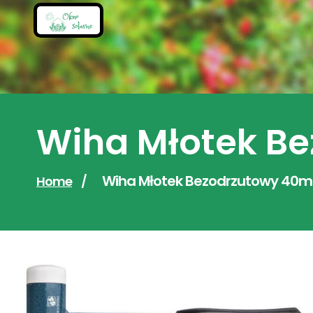
Skip
to
content
Wiha Młotek B
Wiha Młotek Bezodrzutowy 40m
Home
/