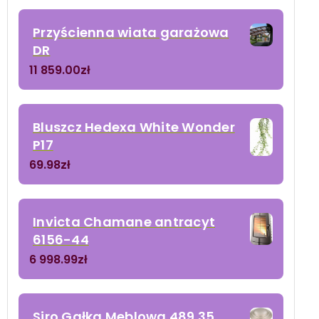
Przyścienna wiata garażowa
DR
11 859.00
zł
Bluszcz Hedexa White Wonder
P17
69.98
zł
Invicta Chamane antracyt
6156-44
6 998.99
zł
Siro Gałka Meblowa 489 35