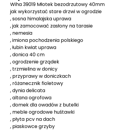
Wiha 39019 Młotek bezodrzutowy 40mm
jak wykorzystać stare drzwi w ogrodzie
, sosna himalajska uprawa
, jak zamocować zasłony na tarasie
, nemesia
, imiona pochodzenia polskiego
, łubin kwiat uprawa
, donica 40 cm
, ogrodzenie grządek
, trzmielina w donicy
, przyprawy w doniczkach
, różanecznik fioletowy
, dynia delicata
, altana ogrofowa
, domek dla owadów z butelki
, meble ogrodowe huśtawki
, płyta pcv na dach
, piaskowce grzyby