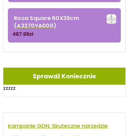
Roca Square 60X39cm
(A3270YA000)
487.98
zł
Sprawdź Koniecznie
zzzzz
Kampanie GDN: Skuteczne narzędzie