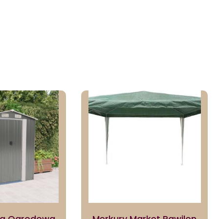
opa Ogrodowa
Merkury Market Pawilon