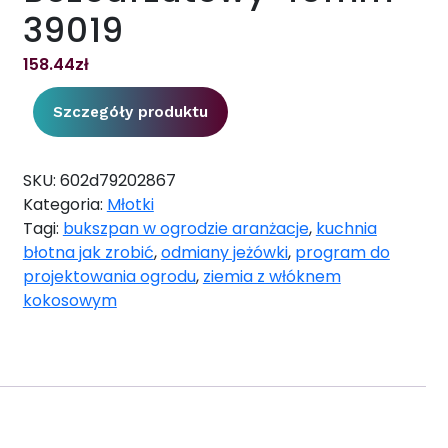
39019
158.44
zł
Szczegóły produktu
SKU:
602d79202867
Kategoria:
Młotki
Tagi:
bukszpan w ogrodzie aranżacje
,
kuchnia
błotna jak zrobić
,
odmiany jeżówki
,
program do
projektowania ogrodu
,
ziemia z włóknem
kokosowym