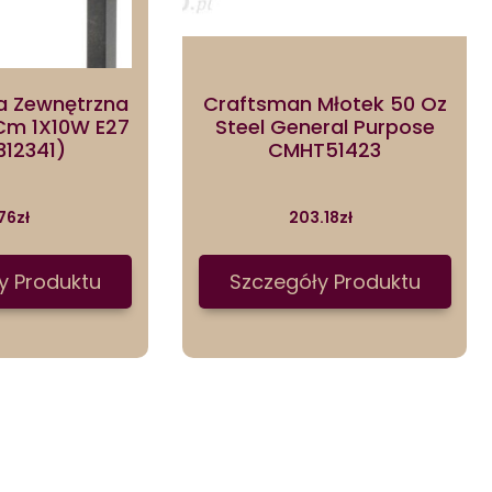
a Zewnętrzna
Craftsman Młotek 50 Oz
Cm 1X10W E27
Steel General Purpose
312341)
CMHT51423
76
zł
203.18
zł
y Produktu
Szczegóły Produktu