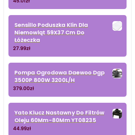
45.01
zł
Sensillo Poduszka Klin Dla
Niemowląt 59X37 Cm Do
Łóżeczka
27.99
zł
Pompa Ogrodowa Daewoo Dgp
3500P 800W 3200L/H
379.00
zł
Yato Klucz Nastawny Do Filtrów
Oleju 60Mm-80Mm YT08235
44.99
zł