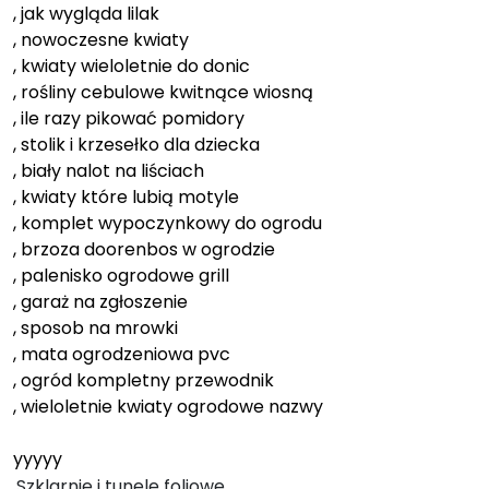
, jak wygląda lilak
, nowoczesne kwiaty
, kwiaty wieloletnie do donic
, rośliny cebulowe kwitnące wiosną
, ile razy pikować pomidory
, stolik i krzesełko dla dziecka
, biały nalot na liściach
, kwiaty które lubią motyle
, komplet wypoczynkowy do ogrodu
, brzoza doorenbos w ogrodzie
, palenisko ogrodowe grill
, garaż na zgłoszenie
, sposob na mrowki
, mata ogrodzeniowa pvc
, ogród kompletny przewodnik
, wieloletnie kwiaty ogrodowe nazwy
yyyyy
Szklarnie i tunele foliowe