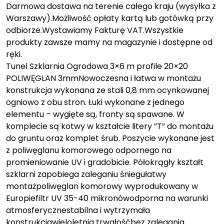
Darmowa dostawa na terenie całego kraju (wysyłka z
Warszawy).Możliwość opłaty kartą lub gotówką przy
odbiorze.Wystawiamy Fakturę VAT.Wszystkie
produkty zawsze mamy na magazynie i dostępne od
ręki.
Tunel Szklarnia Ogrodowa 3×6 m profile 20×20
POLIWĘGLAN 3mmNowoczesna i łatwa w montażu
konstrukcja wykonana ze stali 0,8 mm ocynkowanej
ogniowo z obu stron. Łuki wykonane z jednego
elementu – wygięte są, fronty są spawane. W
komplecie są kotwy w kształcie litery ”T” do montażu
do gruntu oraz komplet śrub. Poszycie wykonane jest
z poliwęglanu komorowego odpornego na
promieniowanie UV i gradobicie. Półokrągły kształt
szklarni zapobiega zaleganiu śniegułatwy
montażpoliwęglan komorowy wyprodukowany w
Europiefiltr UV 35-40 mikronówodporna na warunki
atmosferycznestabilna i wytrzymała
konstrukcjawieloletnia trwałośćbez zalegania