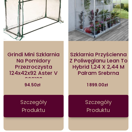
Grindi Mini Szklarnia
Szklarnia Przyścienna
Na Pomidory
Z Poliwęglanu Lean To
Przezroczysta
Hybrid 1,24 X 2,44 M
124x42x92 Aster V
Palram Srebrna
960130
94.50
zł
1 899.00
zł
Szczegóły
Szczegóły
Produktu
Produktu