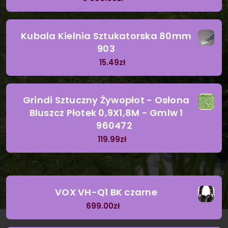
Kubala Kielnia Sztukatorska 80mm
903
15.49
zł
Grindi Sztuczny Żywopłot - Osłona
Bluszcz Płotek 0,9X1,8M - Gmlw 1
960472
119.99
zł
VOX VH-Q1 BK czarne
699.00
zł