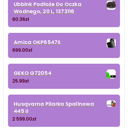
Ubbink Podłoże Do Oczka
Wodnego, 20 L, 1373116
60.36
zł
Amica OKP6547S
699.00
zł
GEKO G72054
25.99
zł
Husqvarna Pilarka Spalinowa
445 Ii
2 599.00
zł