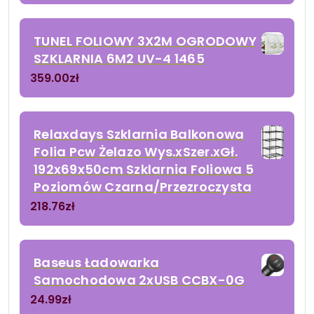
TUNEL FOLIOWY 3X2M OGRODOWY
SZKLARNIA 6M2 UV-4 1465
359.00
zł
Relaxdays Szklarnia Balkonowa
Folia Pcw Żelazo Wys.xSzer.xGł.
192x69x50cm Szklarnia Foliowa 5
Poziomów Czarna/Przezroczysta
218.76
zł
Baseus Ładowarka
Samochodowa 2xUSB CCBX-0G
24.99
zł