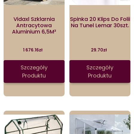
Vidaxl Szklarnia
Spinka 20 Klips Do Folii
Antracytowa
Na Tunel Lemar 30szt.
Aluminium 6,5M³
1 676.16
zł
29.70
zł
Szczegóły
Szczegóły
Produktu
Produktu