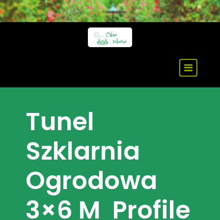
Skip
to
content
Tunel
Szklarnia
Ogrodowa
3×6 M Profile