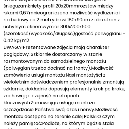
śnieguzamknięty profil 20x20mmrozstaw między
łukami 0,67mnieograniczona możliwość wydłużenia i
rozbudowy co 2 metrydrzwi 180x90cm z obu stron z
uchylnym oknemwymiar 300x200x600
(szerokość/wysokość/długość)gęstość poliwęglanu –
0.42 kg/m2
UWAGA!Prezentowane zdjęcia mają charakter
poglądowy. Szklarnie dostarczamy w stanie
rozmontowanym do samodzielnego montażu
(poliwęglan trzeba docinać na fronty).Możliwość
zamówienia usługi montażu:Nasi montażyści z
wieloletnim doświadczeniem profesjonalnie zmontują
szklarnie, dokładnie dopasują elementy krok po kroku,
zachowując czujność na etapach
kluczowych.Zamawiając usługę montażu
oszczędzacie Państwo swój czas i nerwy.Możliwość
montażu dostępna na terenie całej Polski.O czym
należy pamiętać:Podłoże, na którym będzie stała