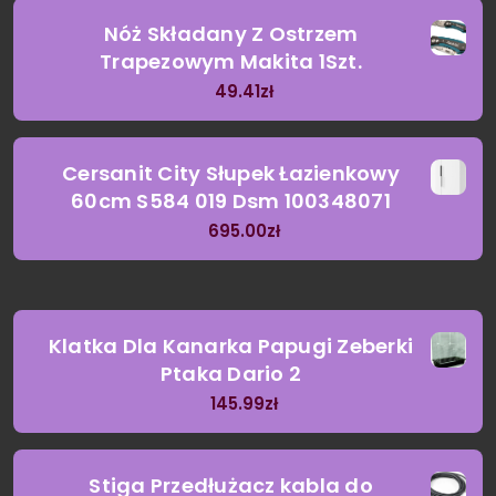
Nóż Składany Z Ostrzem
Trapezowym Makita 1Szt.
49.41
zł
Cersanit City Słupek Łazienkowy
60cm S584 019 Dsm 100348071
695.00
zł
Klatka Dla Kanarka Papugi Zeberki
Ptaka Dario 2
145.99
zł
Stiga Przedłużacz kabla do