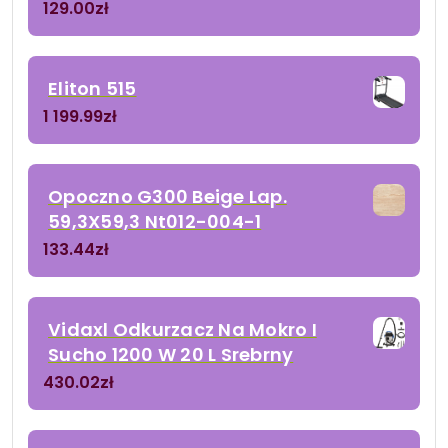
129.00
zł
Eliton 515
1 199.99
zł
Opoczno G300 Beige Lap.
59,3X59,3 Nt012-004-1
133.44
zł
Vidaxl Odkurzacz Na Mokro I
Sucho 1200 W 20 L Srebrny
430.02
zł