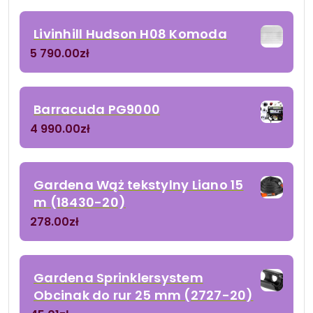
Livinhill Hudson H08 Komoda
5 790.00
zł
Barracuda PG9000
4 990.00
zł
Gardena Wąż tekstylny Liano 15
m (18430-20)
278.00
zł
Gardena Sprinklersystem
Obcinak do rur 25 mm (2727-20)