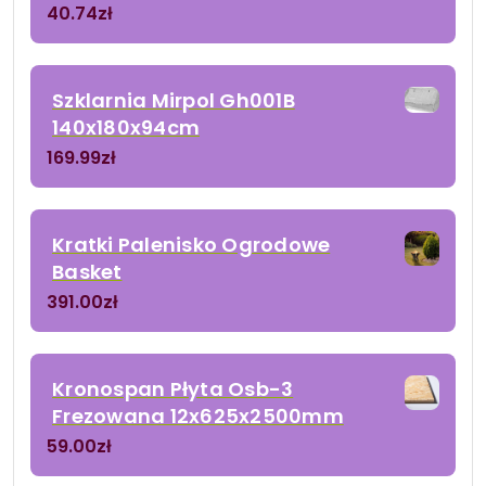
40.74
zł
Szklarnia Mirpol Gh001B
140x180x94cm
169.99
zł
Kratki Palenisko Ogrodowe
Basket
391.00
zł
Kronospan Płyta Osb-3
Frezowana 12x625x2500mm
59.00
zł