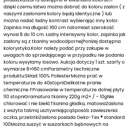
dzięki czemu łatwo można dobrać do koloru zasłon ( z
naszymi zasłonami kolory będą identyczne ) lub
można nadać ładny kontrast wybierając inny kolor.
Zapinka ma długość 160 cm natomiast szerokość
wynosi 8 do 10 cm. Ładny intensywny kolor, zapinka jak
zasłony są z tkaniny wodoodpornejPoniżej dostępna
kolorystyka.Kolor należy podać przy zakupie w
uwagach do sprzedającego w przypadku nie podania
koloru wysyłamy losowo. Aukcja dotyczy 1 szt. szarfy o
wymiarze 8×160 cmParametry techniczne
produktu:Skład: 100% PoliesterMożna prać w
temperaturze do 40stopniDelikatne pranie
chemiczne FPrasowanie w temperaturze dolnej płyty
110 stopniGramatura tkaniny 220g m2+ / – 10gNie
chlorować i nie bielićTkanina gładka, matowaZasłona
z wszyta taśmą usztywniającąSposób zawieszenia:
oczka, przelotkiZasłona posiada Oeko-Tex ® standard
100Można suszyć w suszarkach bębnowych na