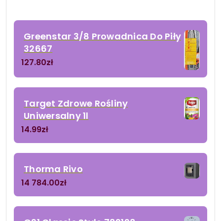
Greenstar 3/8 Prowadnica Do Piły
32667
127.80
zł
Target Zdrowe Rośliny
Uniwersalny 1l
14.99
zł
Thorma Rivo
14 784.00
zł