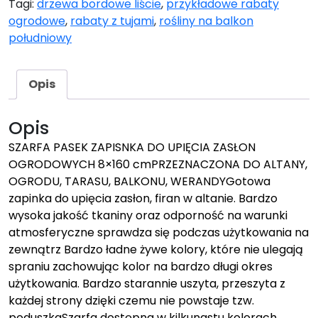
Tagi:
drzewa bordowe liście
,
przykładowe rabaty
ogrodowe
,
rabaty z tujami
,
rośliny na balkon
południowy
Opis
Opis
SZARFA PASEK ZAPISNKA DO UPIĘCIA ZASŁON
OGRODOWYCH 8×160 cmPRZEZNACZONA DO ALTANY,
OGRODU, TARASU, BALKONU, WERANDYGotowa
zapinka do upięcia zasłon, firan w altanie. Bardzo
wysoka jakość tkaniny oraz odporność na warunki
atmosferyczne sprawdza się podczas użytkowania na
zewnątrz Bardzo ładne żywe kolory, które nie ulegają
spraniu zachowując kolor na bardzo długi okres
użytkowania. Bardzo starannie uszyta, przeszyta z
każdej strony dzięki czemu nie powstaje tzw.
poduszkaSzarfa dostępna w kilkunastu kolorach