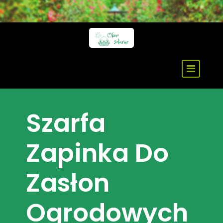
Skip
to
content
Szarfa
Zapinka Do
Zasłon
Ogrodowych