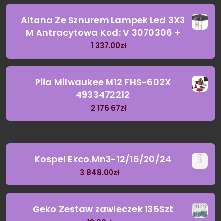
Altana Ze Sznurem Lampek Led 3X3
M Antracytowa Kod: V 3070306 +
1 337.00
zł
Piła Milwaukee M12 FHS-602X
4933472212
2 176.67
zł
Kospel Ekco.Mn3-12/16/20/24
3 848.00
zł
Geko Zestaw zawleczek 135Szt