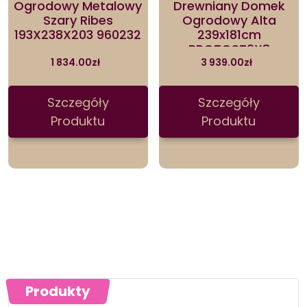
Ogrodowy Metalowy
Drewniany Domek
Szary Ribes
Ogrodowy Alta
193X238X203 960232
239x181cm
BROTOST6X8
1 834.00
zł
3 939.00
zł
Szczegóły
Szczegóły
Produktu
Produktu
Produkty