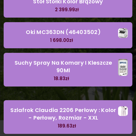
Stół Stołki Kolor Brązowy
2 399.99
zł
Oki MC363DN (46403502)
1 698.00
zł
Suchy Spray Na Komary I Kleszcze
90Ml
18.83
zł
Szlafrok Claudia 2206 Perłowy : Kolor
- Perłowy, Rozmiar - XXL
189.63
zł