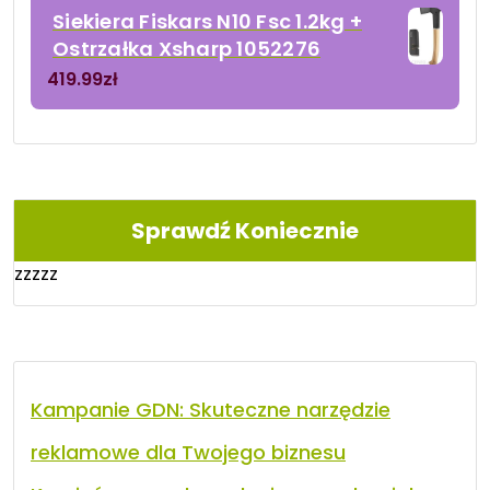
Siekiera Fiskars N10 Fsc 1.2kg +
Ostrzałka Xsharp 1052276
419.99
zł
Sprawdź Koniecznie
zzzzz
Kampanie GDN: Skuteczne narzędzie
reklamowe dla Twojego biznesu