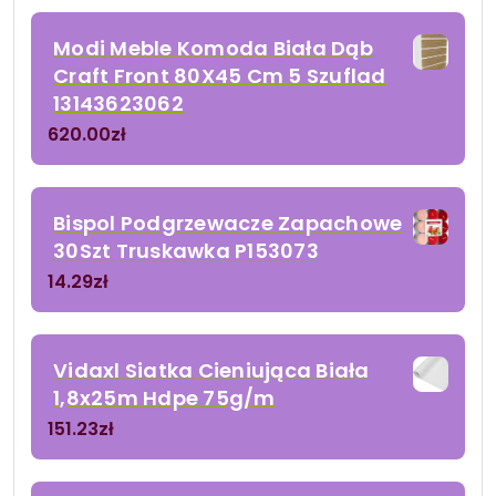
Modi Meble Komoda Biała Dąb
Craft Front 80X45 Cm 5 Szuflad
13143623062
620.00
zł
Bispol Podgrzewacze Zapachowe
30Szt Truskawka P153073
14.29
zł
Vidaxl Siatka Cieniująca Biała
1,8x25m Hdpe 75g/m
151.23
zł