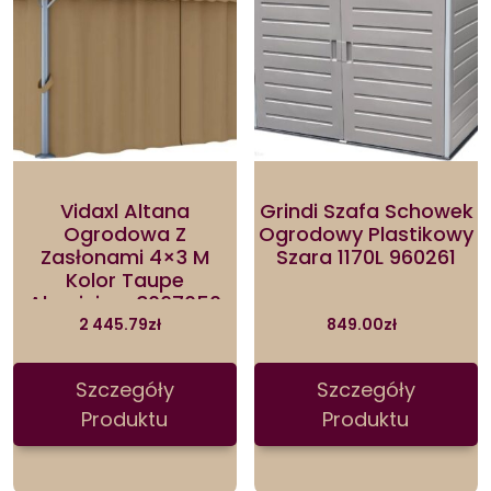
Vidaxl Altana
Grindi Szafa Schowek
Ogrodowa Z
Ogrodowy Plastikowy
Zasłonami 4×3 M
Szara 1170L 960261
Kolor Taupe
Aluminium 3067050
2 445.79
zł
849.00
zł
Szczegóły
Szczegóły
Produktu
Produktu