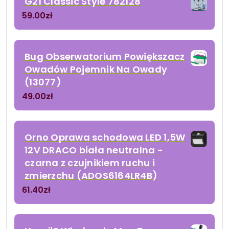
G21 Classic Style 782128
59.00
zł
Bug Obserwatorium Powiększacz
Owadów Pojemnik Na Owady
(13077)
49.00
zł
Orno Oprawa schodowa LED 1,5W
12V DRACO biała neutralna -
czarna z czujnikiem ruchu i
zmierzchu (ADOS6164LR4B)
61.40
zł