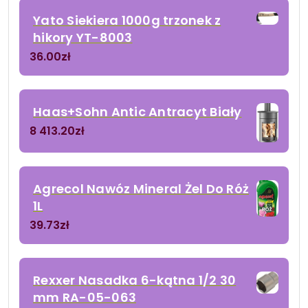
Yato Siekiera 1000g trzonek z
hikory YT-8003
36.00
zł
Haas+Sohn Antic Antracyt Biały
8 413.20
zł
Agrecol Nawóz Mineral Żel Do Róż
1L
39.73
zł
Rexxer Nasadka 6-kątna 1/2 30
mm RA-05-063