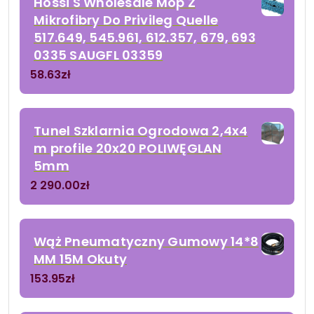
Hossi'S Wholesale Mop Z
Mikrofibry Do Privileg Quelle
517.649, 545.961, 612.357, 679, 693
0335 SAUGFL 03359
58.63
zł
Tunel Szklarnia Ogrodowa 2,4x4
m profile 20x20 POLIWĘGLAN
5mm
2 290.00
zł
Wąż Pneumatyczny Gumowy 14*8
MM 15M Okuty
153.95
zł