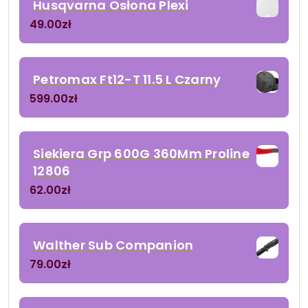
Husqvarna Osłona Plexi
49.00
zł
Petromax Ft12-T 11.5 L Czarny
599.00
zł
Siekiera Grp 600G 360Mm Proline
12806
62.00
zł
Walther Sub Companion
79.00
zł