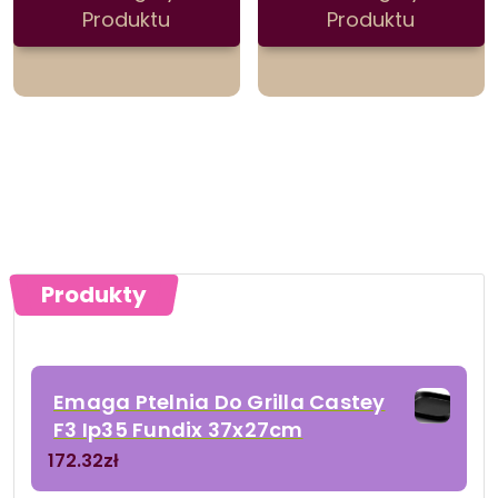
Produktu
Produktu
Produkty
Emaga Ptelnia Do Grilla Castey
F3 Ip35 Fundix 37x27cm
172.32
zł