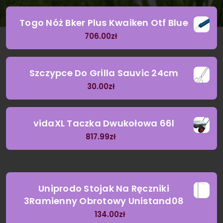
Togo Nóż Bker Plus Kwaiken Otf Blue
706.00
zł
Szczypce Do Grilla Sauvic 24cm
30.00
zł
vidaXL Taczka Dwukołowa 66l
817.99
zł
Uniprodo Stojak Na Ręczniki
3Ramienny Obrotowy Unistand08
134.00
zł