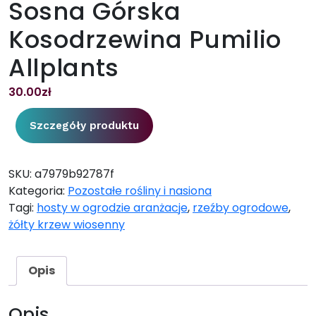
Sosna Górska
Kosodrzewina Pumilio
Allplants
30.00
zł
Szczegóły produktu
SKU:
a7979b92787f
Kategoria:
Pozostałe rośliny i nasiona
Tagi:
hosty w ogrodzie aranżacje
,
rzeźby ogrodowe
,
żółty krzew wiosenny
Opis
Opis