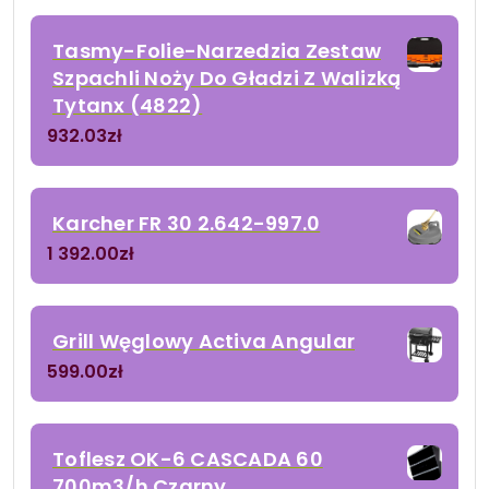
Tasmy-Folie-Narzedzia Zestaw
Szpachli Noży Do Gładzi Z Walizką
Tytanx (4822)
932.03
zł
Karcher FR 30 2.642-997.0
1 392.00
zł
Grill Węglowy Activa Angular
599.00
zł
Toflesz OK-6 CASCADA 60
700m3/h Czarny