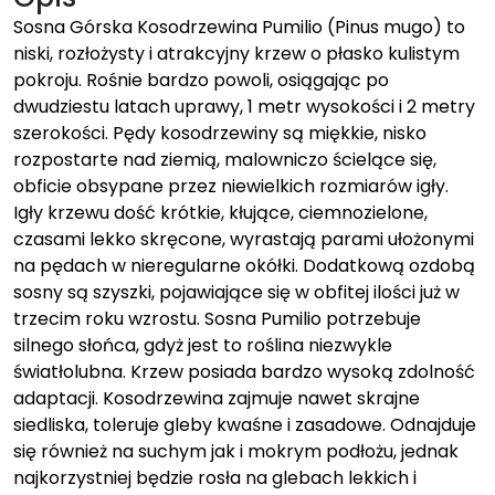
Sosna Górska Kosodrzewina Pumilio (Pinus mugo) to
niski, rozłożysty i atrakcyjny krzew o płasko kulistym
pokroju. Rośnie bardzo powoli, osiągając po
dwudziestu latach uprawy, 1 metr wysokości i 2 metry
szerokości. Pędy kosodrzewiny są miękkie, nisko
rozpostarte nad ziemią, malowniczo ścielące się,
obficie obsypane przez niewielkich rozmiarów igły.
Igły krzewu dość krótkie, kłujące, ciemnozielone,
czasami lekko skręcone, wyrastają parami ułożonymi
na pędach w nieregularne okółki. Dodatkową ozdobą
sosny są szyszki, pojawiające się w obfitej ilości już w
trzecim roku wzrostu. Sosna Pumilio potrzebuje
silnego słońca, gdyż jest to roślina niezwykle
światłolubna. Krzew posiada bardzo wysoką zdolność
adaptacji. Kosodrzewina zajmuje nawet skrajne
siedliska, toleruje gleby kwaśne i zasadowe. Odnajduje
się również na suchym jak i mokrym podłożu, jednak
najkorzystniej będzie rosła na glebach lekkich i