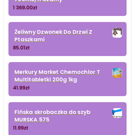
1 369.00
zł
Żeliwny Dzwonek Do Drzwi Z
Ptaszkami
85.01
zł
Merkury Market Chemochlor T
Multitabletki 200g 1kg
41.99
zł
Fińska skrobaczka do szyb
MURSKA 575
11.99
zł