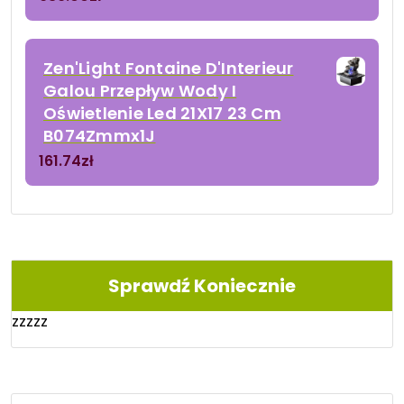
Zen'Light Fontaine D'Interieur
Galou Przepływ Wody I
Oświetlenie Led 21X17 23 Cm
B074Zmmx1J
161.74
zł
Sprawdź Koniecznie
zzzzz