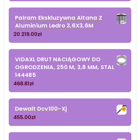
Palram Ekskluzywna Altana Z
Aluminium Ledro 3,6X3,6M
20 219.00
zł
VIDAXL DRUT NACIĄGOWY DO
OGRODZENIA, 250 M, 3,8 MM, STAL
144485
468.81
zł
Dewalt Dcv100-Xj
455.00
zł