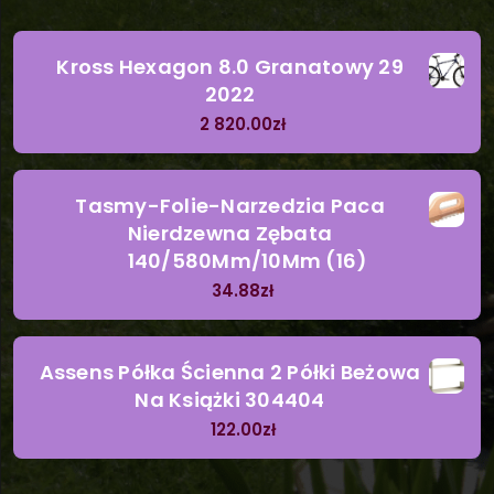
Kross Hexagon 8.0 Granatowy 29
2022
2 820.00
zł
Tasmy-Folie-Narzedzia Paca
Nierdzewna Zębata
140/580Mm/10Mm (16)
34.88
zł
Assens Półka Ścienna 2 Półki Beżowa
Na Książki 304404
122.00
zł