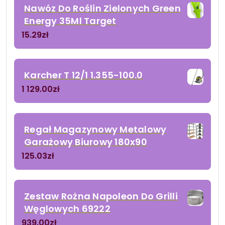
Nawóz Do Roślin Zielonych Green
Energy 35Ml Target
15.29
zł
Karcher T 12/1 1.355-100.0
1 129.00
zł
Regał Magazynowy Metalowy
Garażowy Biurowy 180x90
125.03
zł
Zestaw Rożna Napoleon Do Grilli
Węglowych 69222
939.00
zł