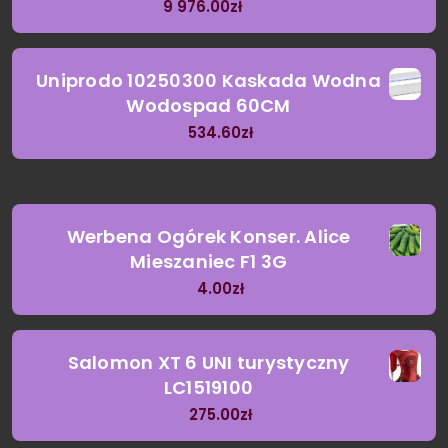
9 976.00
zł
Uniprodo 10250300 Kaskada Wodna
Wodospad 60CM
534.60
zł
Werbena Ogórek Konser. Alice
Mieszaniec F1 3G
4.00
zł
Salomon XT 6 UNI turystyczny
LC1519100
275.00
zł