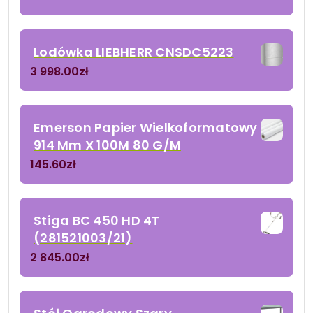
Lodówka LIEBHERR CNSDC5223
3 998.00
zł
Emerson Papier Wielkoformatowy
914 Mm X 100M 80 G/M
145.60
zł
Stiga BC 450 HD 4T
(281521003/21)
2 845.00
zł