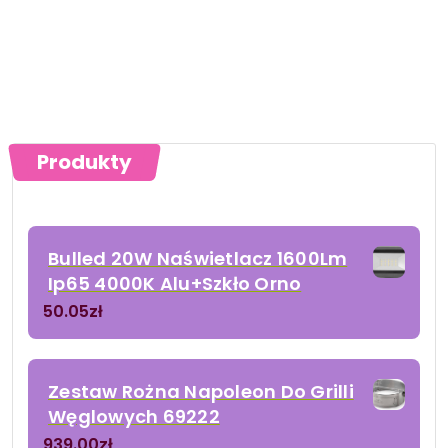
Produkty
Bulled 20W Naświetlacz 1600Lm
Ip65 4000K Alu+Szkło Orno
50.05
zł
Zestaw Rożna Napoleon Do Grilli
Węglowych 69222
939.00
zł