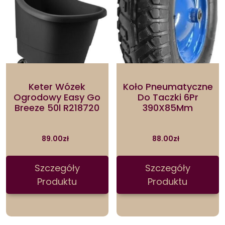
Keter Wózek
Koło Pneumatyczne
Ogrodowy Easy Go
Do Taczki 6Pr
Breeze 50l R218720
390X85Mm
89.00
zł
88.00
zł
Szczegóły
Szczegóły
Produktu
Produktu