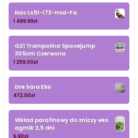
Nac Ls51-173-Hsd-Fa
1 499.99
zł
G21 Trampolina Spacejump
305cm Czerwona
1 259.00
zł
Dre Sara Eko
472.00
zł
Wkład parafinowy do zniczy eko
agmik 2,5 dni
5.90
zł