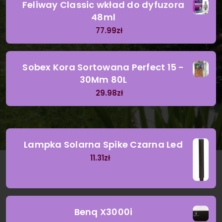
Feliway Classic wkład do dyfuzora
48ml
77.99
zł
Sobex Kora Sortowana Perfect 15 -
30Mm 80L
29.98
zł
Lampka Solarna Spike Czarna Led
11.31
zł
Benq X3000i