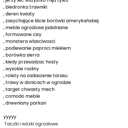
, jerzy lec wszystko mija tylko
, biedronka trawniki
, deren kwiaty
, zasychające liście borówki amerykańskiej
, meble ogrodowe jadalniane
, formowane cisy
, monstera wlasciwosci
, podlewanie paproci mlekiem
, borówka sierra
, kiedy przesadzac hosty
, wysokie rosliny
, rolety na zadaszenie tarasu
, trawy w donicach w ogrodzie
, target chwasty mech
, comodo meble
, drewniany parkan
yyyyy
Taczki i wózki ogrodowe