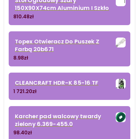
Stół Ogrodowy Szary
150X90X74cm Aluminium I Szkło
810.48
zł
Topex Otwieracz Do Puszek Z
Farbą 20b671
8.98
zł
CLEANCRAFT HDR-K 85-16 TF
1 721.20
zł
Karcher pad walcowy twardy
zielony 6.369-455.0
98.40
zł