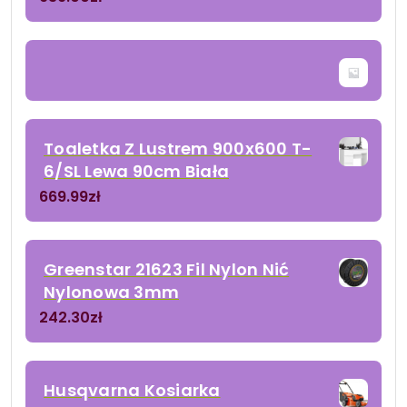
Toaletka Z Lustrem 900x600 T-
6/SL Lewa 90cm Biała
669.99
zł
Greenstar 21623 Fil Nylon Nić
Nylonowa 3mm
242.30
zł
Husqvarna Kosiarka