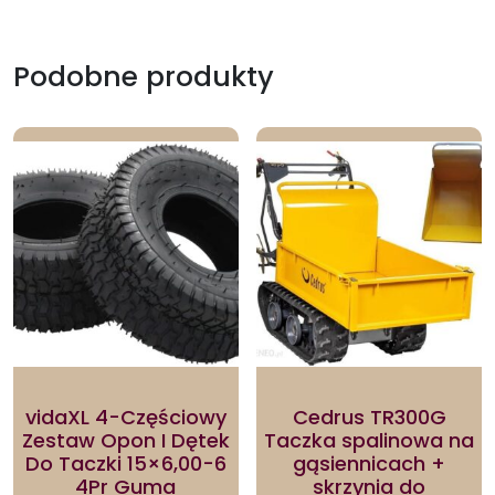
Podobne produkty
vidaXL 4-Częściowy
Cedrus TR300G
Zestaw Opon I Dętek
Taczka spalinowa na
Do Taczki 15×6,00-6
gąsiennicach +
4Pr Guma
skrzynia do