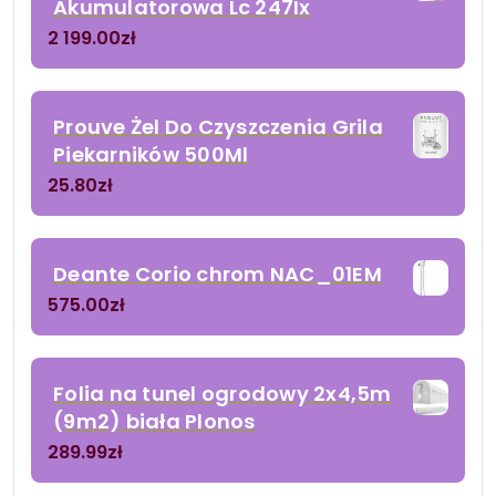
Akumulatorowa Lc 247Ix
2 199.00
zł
Prouve Żel Do Czyszczenia Grila
Piekarników 500Ml
25.80
zł
Deante Corio chrom NAC_01EM
575.00
zł
Folia na tunel ogrodowy 2x4,5m
(9m2) biała Plonos
289.99
zł