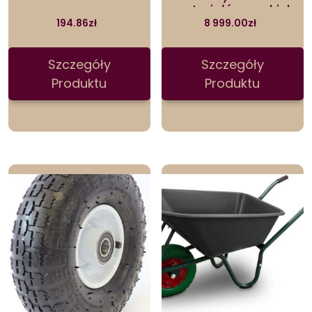
materiałów sypkich
194.86
zł
8 999.00
zł
Szczegóły
Szczegóły
Produktu
Produktu