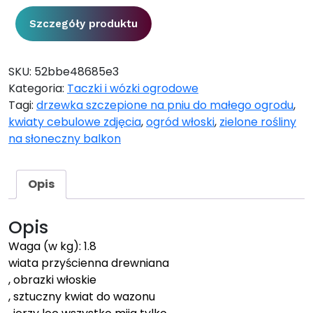
Szczegóły produktu
SKU:
52bbe48685e3
Kategoria:
Taczki i wózki ogrodowe
Tagi:
drzewka szczepione na pniu do małego ogrodu
,
kwiaty cebulowe zdjęcia
,
ogród włoski
,
zielone rośliny
na słoneczny balkon
Opis
Opis
Waga (w kg): 1.8
wiata przyścienna drewniana
, obrazki włoskie
, sztuczny kwiat do wazonu