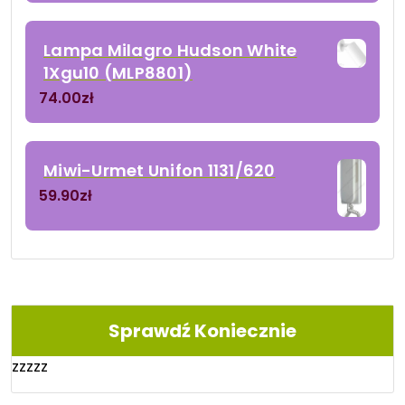
Lampa Milagro Hudson White
1Xgu10 (MLP8801)
74.00
zł
Miwi-Urmet Unifon 1131/620
59.90
zł
Sprawdź Koniecznie
zzzzz