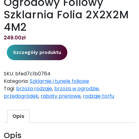
Ogrodowy Foliowy
Szklarnia Folia 2X2X2M
4M2
249.00
zł
Szczegóły produktu
SKU:
bfed7c1b0764
Kategoria:
Szklarnie i tunele foliowe
Tagi:
brzoza rodzaje
,
brzoza w ogrodzie
,
przedogródek
,
rabaty preriowe
,
rodzaje torfu
Opis
Opis