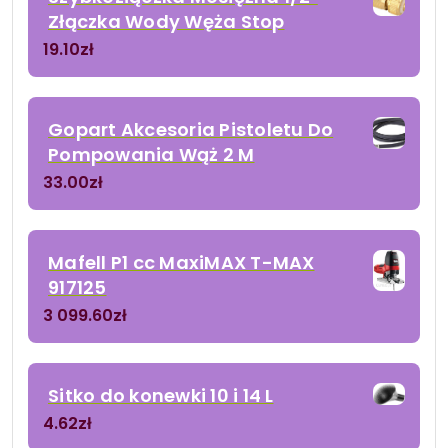
Złączka Wody Węża Stop
19.10
zł
Gopart Akcesoria Pistoletu Do
Pompowania Wąż 2 M
33.00
zł
Mafell P1 cc MaxiMAX T-MAX
917125
3 099.60
zł
Sitko do konewki 10 i 14 L
4.62
zł