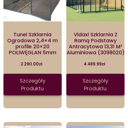
Tunel Szklarnia
Vidaxl Szklarnia Z
Ogrodowa 2,4×4 m
Ramą Podstawy
profile 20×20
Antracytowa 13,31 M²
POLIWĘGLAN 5mm
Aluminiowa (3098020)
2 290.00
zł
4 489.99
zł
Szczegóły
Szczegóły
Produktu
Produktu