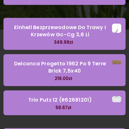
Einhell Bezprzewodowe Do Trawy I
Krzewów Gc-Cg 3,6 Li
349.99
zł
Delconca Progetto 1962 Po 9 Terre
Brick 7,5x40
219.00
zł
Trio Putz 12 (R62681201)
58.67
zł