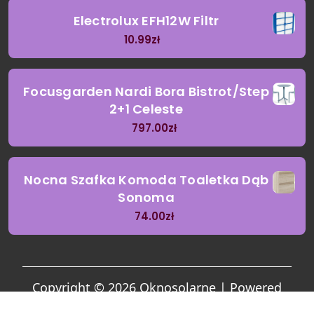
Electrolux EFH12W Filtr
10.99
zł
Focusgarden Nardi Bora Bistrot/Step
2+1 Celeste
797.00
zł
Nocna Szafka Komoda Toaletka Dąb
Sonoma
74.00
zł
Copyright © 2026 Oknosolarne | Powered
by
Garden Landscaping Coach