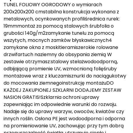
TUNEL FOLIOWY OGRODOWY o wymiarach
200x200x200 cmstabilna konstrukcja wykonana z
metalowych, ocynkowanych profiliśrednica rurek:
19mmmontaż za pomocą stalowych śrubfolia o
grubości 140g/m2zamykanie tunelu za pomocą
wszytych, mocnych zamków błyskawicznych4
zamykane okna z moskitieramiszerokie rolowane
drzwifartuch naziemny do obsypania ziemią W
zestawie otrzymasz:stalowy stelażwodoodporną,
odbijającą promienie UV, wzmocnioną folięśruby
montażowe wraz z kluczamisznurki do naciągukotwy
do mocowania ziemnegoinstrukcję montażuDO
KAŻDEJ ZAKUPIONEJ SZKLARNI DODAJEMY ZESTAW
NASION GRATIS!Szklarnia ochroni uprawy
zapewniając im odpowiednie warunki do rozwoju.
Nadaje się do uprawy warzyw, owoców, kwiatów czy
innych roślin. Osłona PE jest wodoodporna i odporna
na promieniowanie UV, zachowując przy tym dobrą
przepuszczalność światła, utrzymuje ciepło i