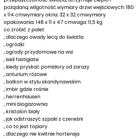
pożądaną wilgotność.wymiary drzwi wejściowych: 180
x 114 cmwymiary okna: 32 x 32 cmwymiary
opakowania: 148 x 11 x 47 cmwaga: 11,5 kg
co zrobić z palet
, dlaczego owady lecą do światła
, ogródki
, ogrody przydomowe na wsi
, iseli fastigiate
, kiedy pryskać pomidory od zarazy
, anturium różowe
, balkon w stylu skandynawskim
, imbir gdzie rośnie
, herrenhausen
, mini biogazownia
, kristalon biały
, jak odstraszyć szpaki z czereśni
, co to jest topiary
, dlaczego nie kwitnie hortensja