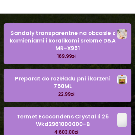
Sandały transparentne na obcasie z
kamieniami i koralikami srebrne D&A
MR-X951
169.99
zł
Preparat do rozkładu pni i korzeni
750ML
22.99
zł
Termet Ecocondens Crystal Ii 25
Wkd2961000000-B
4 603.00
zł