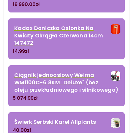
19 990.00
zł
Kadax Doniczka Osłonka Na
Kwiaty Okrągła Czerwona 14cm
147472
14.99
zł
Ciągnik jednoosiowy Weima
WM1100C-6 8KM "Deluxe" (bez
oleju przekładniowego i silnikowego)
5 074.99
zł
Świerk Serbski Karel Allplants
40.00
zł