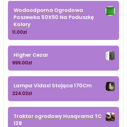
Wodoodporna Ogrodowa
Poszewka 50X50 Na Poduszkę
Kolory
11.00
zł
Higher Cezar
999.00
zł
Lampa Vidaxl Stojąca 170Cm
224.02
zł
Traktor ogrodowy Husqvarna TC
138