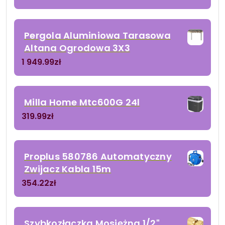
Pergola Aluminiowa Tarasowa
Altana Ogrodowa 3X3
1 949.99
zł
Milla Home Mtc600G 24l
319.99
zł
Proplus 580786 Automatyczny
Zwijacz Kabla 15m
354.22
zł
Szybkozłączka Mosiężna 1/2"