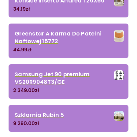
Końskie Inserto Andrea 1 20X60
34.19
zł
Greenstar A Karma Do Patelni
Naftowej 15772
44.99
zł
Samsung Jet 90 premium
VS20R9048T3/GE
2 349.00
zł
Szklarnia Rubin 5
9 290.00
zł