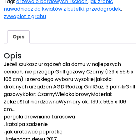
Tagi:
drzewo o bordowych liściach
,
jak zrobić
nawadniacz do kwiatów z butelki
,
przedogródek
,
zywoplot z grabu
Opis
Opis
Jeżeli szukasz urządzeń dla domu w najlepszych
cenach, nie przegap Grill gazowy Czarny (139 x 56,5 x
106 cm) i szerokiego wyboru wysokiej jakości
drobnych urządzeń AGD!Rodzaj: GrillGaz, 3 palnikiGrill
gazowyKolor: CzarnyWielokolorowyMateriał:
ŻelazoStal nierdzewnaWymiary ok.: 139 x 56,5 x 106
cm…
pergola drewniana tarasowa
, katalpa sadzenie
, jak uratować paprotkę
, kalendarz siewu 2017