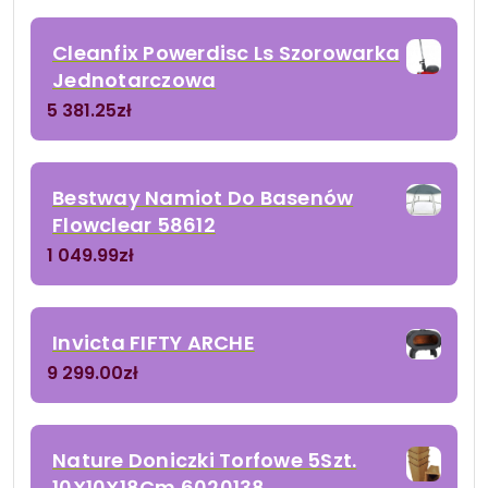
Cleanfix Powerdisc Ls Szorowarka
Jednotarczowa
5 381.25
zł
Bestway Namiot Do Basenów
Flowclear 58612
1 049.99
zł
Invicta FIFTY ARCHE
9 299.00
zł
Nature Doniczki Torfowe 5Szt.
10X10X18Cm 6020138