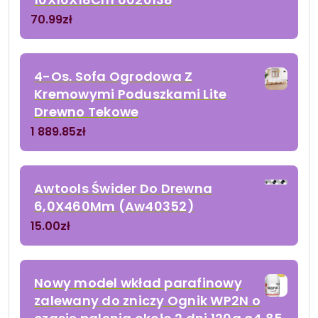
70.99
zł
4-Os. Sofa Ogrodowa Z
Kremowymi Poduszkami Lite
Drewno Tekowe
1 889.85
zł
Awtools Świder Do Drewna
6,0X460Mm (Aw40352)
15.00
zł
Nowy model wkład parafinowy
zalewany do zniczy Ognik WP2N o