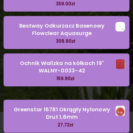
359.00
zł
Bestway Odkurzacz Basenowy
Flowclear Aquasurge
308.90
zł
Ochnik Walizka na kółkach 19"
WALNY-0033-42
159.90
zł
Greenstar 16781 Okrągły Nylonowy
Drut 1,6mm
27.72
zł