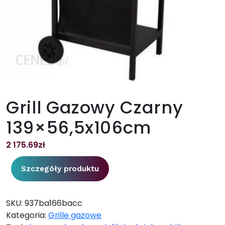
Grill Gazowy Czarny
139×56,5x106cm
2 175.69
zł
Szczegóły produktu
SKU:
937ba166bacc
Kategoria:
Grille gazowe