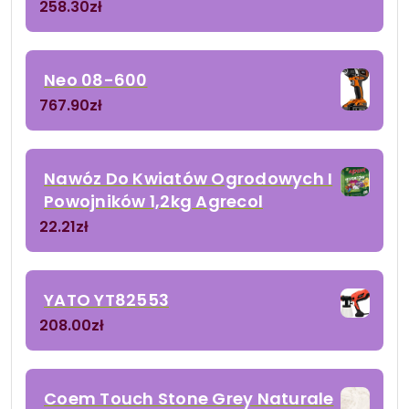
258.30
zł
Neo 08-600
767.90
zł
Nawóz Do Kwiatów Ogrodowych I
Powojników 1,2kg Agrecol
22.21
zł
YATO YT82553
208.00
zł
Coem Touch Stone Grey Naturale