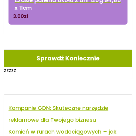
czasie palenia około 2 dni 120g ø4,85
x 11cm
3.00
zł
Sprawdź Koniecznie
zzzzz
Kampanie GDN: Skuteczne narzędzie
reklamowe dla Twojego biznesu
Kamień w rurach wodociągowych – jak