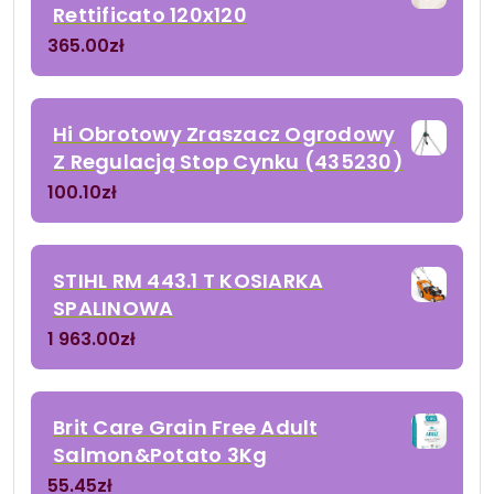
Rettificato 120x120
365.00
zł
Hi Obrotowy Zraszacz Ogrodowy
Z Regulacją Stop Cynku (435230)
100.10
zł
STIHL RM 443.1 T KOSIARKA
SPALINOWA
1 963.00
zł
Brit Care Grain Free Adult
Salmon&Potato 3Kg
55.45
zł