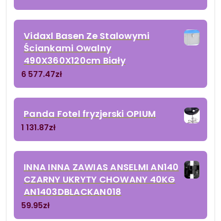
Vidaxl Basen Ze Stalowymi
Ściankami Owalny
490X360X120cm Biały
6 577.47
zł
Panda Fotel fryzjerski OPIUM
1 131.87
zł
INNA INNA ZAWIAS ANSELMI AN140
CZARNY UKRYTY CHOWANY 40KG
AN1403DBLACKAN018
59.95
zł