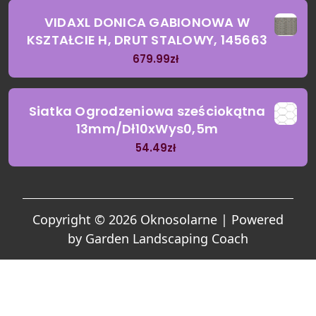
VIDAXL DONICA GABIONOWA W
KSZTAŁCIE H, DRUT STALOWY, 145663
679.99
zł
Siatka Ogrodzeniowa sześciokątna
13mm/Dł10xWys0,5m
54.49
zł
Copyright © 2026 Oknosolarne | Powered
by
Garden Landscaping Coach