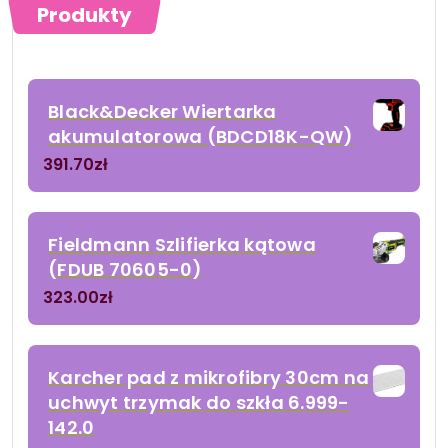
Produkty
Black&Decker Wiertarka
akumulatorowa (BDCD18K-QW)
391.70
zł
Fieldmann Szlifierka kątowa
(FDUB 70605-0)
323.00
zł
Karcher pad z mikrofibry 30cm na
uchwyt trzymak do szkła 6.999-
142.0