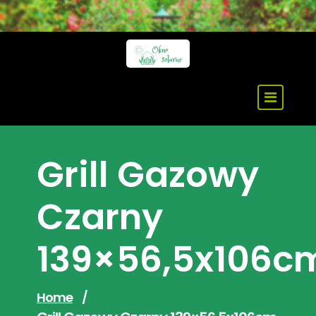
Skip
to
content
Grill Gazowy
Czarny
139×56,5x106c
Home
/