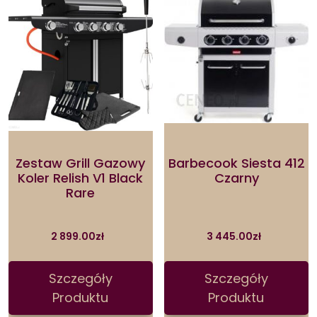
Zestaw Grill Gazowy
Barbecook Siesta 412
Koler Relish V1 Black
Czarny
Rare
2 899.00
zł
3 445.00
zł
Szczegóły
Szczegóły
Produktu
Produktu