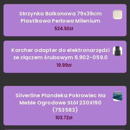
Skrzynka Balkonowa 79x39cm
Plastikowa Perłowa Milenium
524.50
zł
Karcher adapter do elektronarzędzi
ze złączem śrubowym 6.902-059.0
19.99
zł
Silverline Plandeka Pokrowiec Na
Meble Ogrodowe Stół 230X190
(753583)
103.72
zł