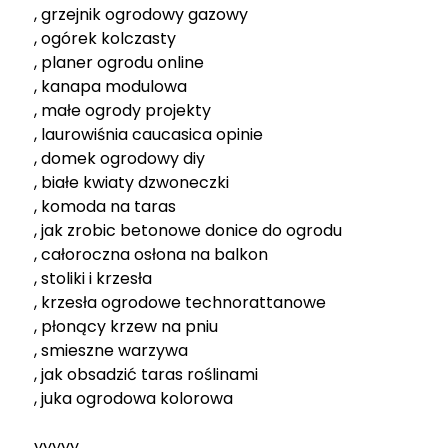
, grzejnik ogrodowy gazowy
, ogórek kolczasty
, planer ogrodu online
, kanapa modulowa
, małe ogrody projekty
, laurowiśnia caucasica opinie
, domek ogrodowy diy
, białe kwiaty dzwoneczki
, komoda na taras
, jak zrobic betonowe donice do ogrodu
, całoroczna osłona na balkon
, stoliki i krzesła
, krzesła ogrodowe technorattanowe
, płonący krzew na pniu
, smieszne warzywa
, jak obsadzić taras roślinami
, juka ogrodowa kolorowa
yyyyy