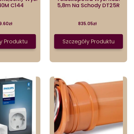
,40M C144
5,8m Na Schody DT25R
9.60
zł
835.05
zł
y Produktu
Szczegóły Produktu