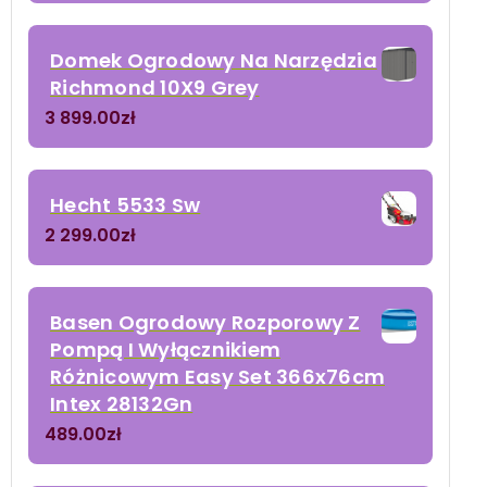
Domek Ogrodowy Na Narzędzia
Richmond 10X9 Grey
3 899.00
zł
Hecht 5533 Sw
2 299.00
zł
Basen Ogrodowy Rozporowy Z
Pompą I Wyłącznikiem
Różnicowym Easy Set 366x76cm
Intex 28132Gn
489.00
zł