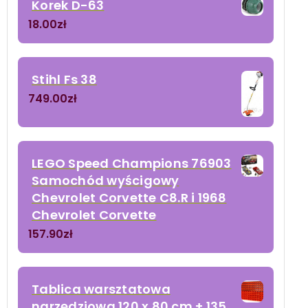
Korek D-63
18.00
zł
Stihl Fs 38
749.00
zł
LEGO Speed Champions 76903
Samochód wyścigowy
Chevrolet Corvette C8.R i 1968
Chevrolet Corvette
157.90
zł
Tablica warsztatowa
narzędziowa 120 x 80 cm + 135