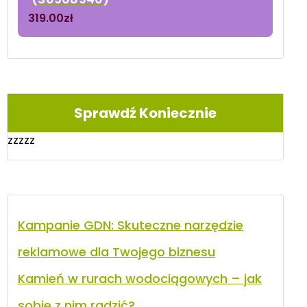
319.00
zł
Sprawdź Koniecznie
zzzzz
Kampanie GDN: Skuteczne narzędzie
reklamowe dla Twojego biznesu
Kamień w rurach wodociągowych – jak
sobie z nim radzić?