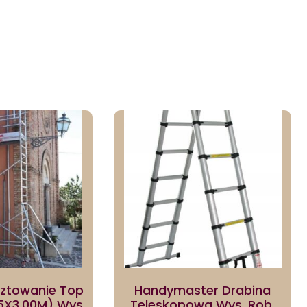
sztowanie Top
Handymaster Drabina
5X3,00M) Wys.
Teleskopowa Wys. Rob.