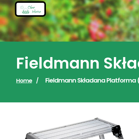
Skip
to
content
Fieldmann Skła
Fieldmann Składana Platforma (
Home
/