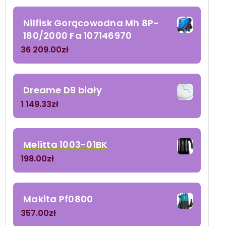
Nilfisk Gorącowodna Mh 8P-
180/2000 Fa 107146970
36 209.00
zł
Dreame D9 biały
1 149.33
zł
Melitta 1003-01BK
198.00
zł
Makita Pf0800
357.00
zł