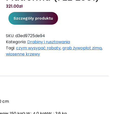
321.00
zł
Szczegóły produktu
SKU:
d3ed9725de94
Kategoria:
Drabiny i rusztowania
Tagi:
czym wysypać rabaty
,
grab żywopłot zimą
,
wiosenne krzewy
50 cm
ie: 150 kgG.W.: 4,0 kgNW .: 3,6 kg