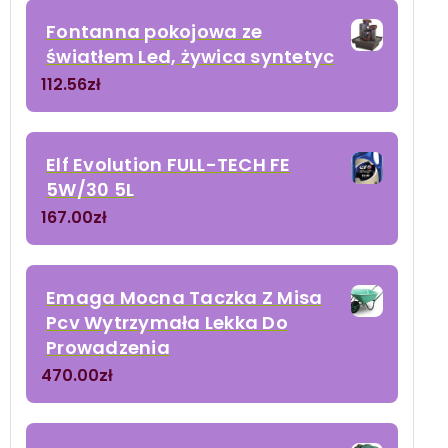
Fontanna pokojowa ze
światłem Led, żywica syntetyc
112.56
zł
Elf Evolution FULL-TECH FE
5W/30 5L
167.00
zł
Emaga Mocna Taczka Z Misa
Pcv Wytrzymała Lekka Do
Prowadzenia
470.00
zł