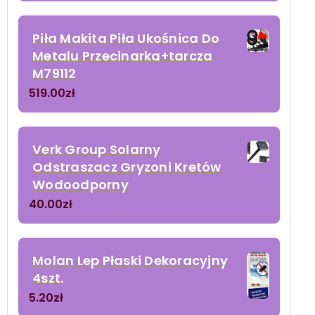
Piła Makita Piła Ukośnica Do
Metalu Przecinarka+tarcza
M79112
519.00
zł
Verk Group Solarny
Odstraszacz Gryzoni Kretów
Wodoodporny
40.00
zł
Molan Lep Płaski Dekoracyjny
4szt.
5.20
zł