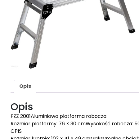
Opis
Opis
FZZ 2001Aluminiowa platforma robocza
Rozmiar platformy: 76 × 30 cmWysokość robocza: 
OPIS
Rozmiar krotnie: 103 × 41 × 49 cmMaksymalne obciążen