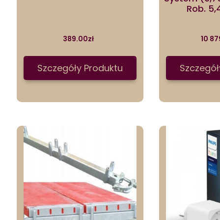
Rob. 5
389.00
zł
10 87
Szczegóły Produktu
Szczegół