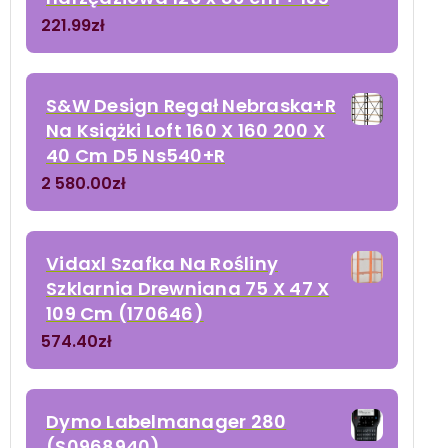
221.99
zł
S&W Design Regał Nebraska+R
Na Książki Loft 160 X 160 200 X
40 Cm D5 Ns540+R
2 580.00
zł
Vidaxl Szafka Na Rośliny
Szklarnia Drewniana 75 X 47 X
109 Cm (170646)
574.40
zł
Dymo Labelmanager 280
(S0968940)