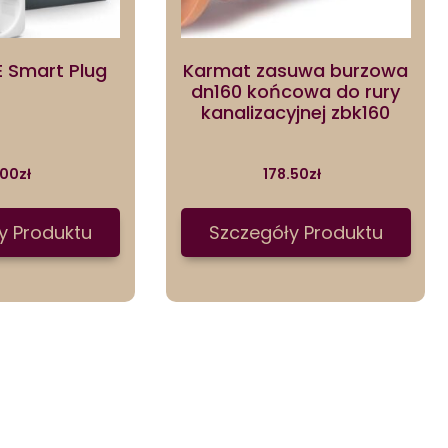
E Smart Plug
Karmat zasuwa burzowa
dn160 końcowa do rury
kanalizacyjnej zbk160
.00
zł
178.50
zł
y Produktu
Szczegóły Produktu