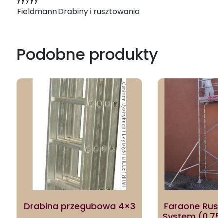
Fieldmann
Drabiny i rusztowania
Podobne produkty
Drabina przegubowa 4×3
Faraone Ru
System (0,7