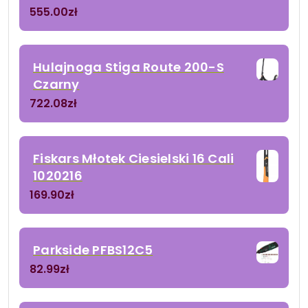
555.00
zł
Hulajnoga Stiga Route 200-S
Czarny
722.08
zł
Fiskars Młotek Ciesielski 16 Cali
1020216
169.90
zł
Parkside PFBS12C5
82.99
zł