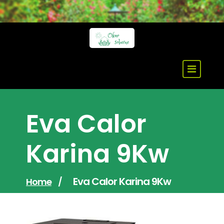
Skip
to
content
Eva Calor
Karina 9Kw
Eva Calor Karina 9Kw
Home
/