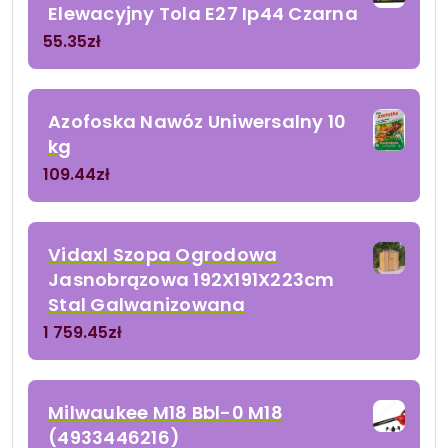
Elewacyjny Tola E27 Ip44 Czarna
55.35
zł
Azofoska Nawóz Uniwersalny 10
kg
109.44
zł
Vidaxl Szopa Ogrodowa
Jasnobrązowa 192X191X223cm
Stal Galwanizowana
1 759.45
zł
Milwaukee M18 Bbl-0 M18
(4933446216)