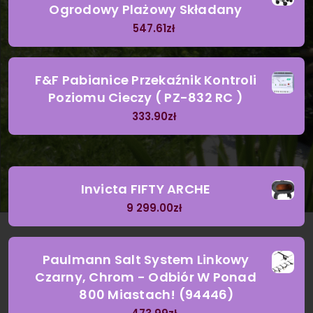
Ogrodowy Plażowy Składany
547.61
zł
F&F Pabianice Przekaźnik Kontroli
Poziomu Cieczy ( PZ-832 RC )
333.90
zł
Invicta FIFTY ARCHE
9 299.00
zł
Paulmann Salt System Linkowy
Czarny, Chrom - Odbiór W Ponad
800 Miastach! (94446)