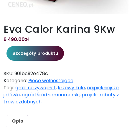
Eva Calor Karina 9Kw
6 490.00
zł
Szczegóły produktu
SKU:
901bc92e478c
Kategoria:
Piece wolnostojące
Tagi:
grab na żywopłot
,
krzewy kule
,
najpiękniejsze
jeżówki
,
ogród śródziemnomorski
,
projekt rabaty z
traw ozdobnych
Opis