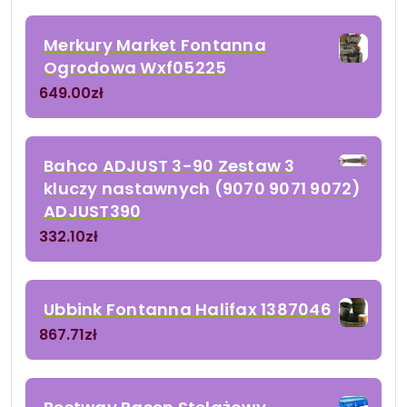
Merkury Market Fontanna
Ogrodowa Wxf05225
649.00
zł
Bahco ADJUST 3-90 Zestaw 3
kluczy nastawnych (9070 9071 9072)
ADJUST390
332.10
zł
Ubbink Fontanna Halifax 1387046
867.71
zł