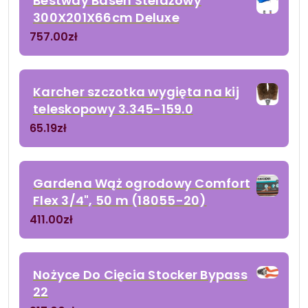
Bestway Basen Stelażowy
300X201X66cm Deluxe
757.00
zł
Karcher szczotka wygięta na kij
teleskopowy 3.345-159.0
65.19
zł
Gardena Wąż ogrodowy Comfort
Flex 3/4", 50 m (18055-20)
411.00
zł
Nożyce Do Cięcia Stocker Bypass
22