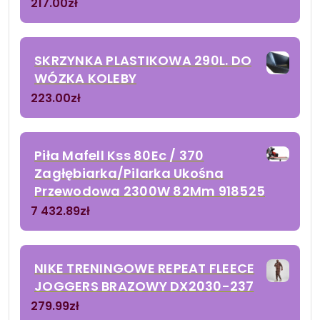
217.00
zł
SKRZYNKA PLASTIKOWA 290L. DO
WÓZKA KOLEBY
223.00
zł
Piła Mafell Kss 80Ec / 370
Zagłębiarka/Pilarka Ukośna
Przewodowa 2300W 82Mm 918525
7 432.89
zł
NIKE TRENINGOWE REPEAT FLEECE
JOGGERS BRAZOWY DX2030-237
279.99
zł