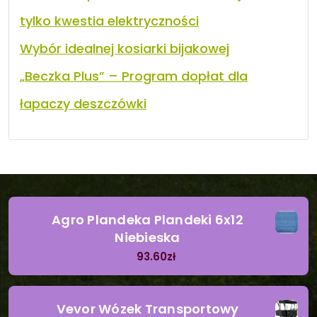
tylko kwestia elektryczności
Wybór idealnej kosiarki bijakowej
„Beczka Plus” – Program dopłat dla
łapaczy deszczówki
Agro Plandeka Plandeki 6x12
Niebieska
93.60
zł
Vevor Wózek Transportowy