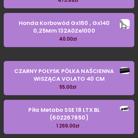
473.99
zł
Honda Korbowód Gx160 , Gx140
0,25Mm 132A0Ze1000
40.00
zł
CZARNY POŁYSK PÓŁKA NAŚCIENNA
WISZĄCA VOLATO 40 CM
55.00
zł
Piła Metabo SSE 18 LTX BL
(602267850)
1 269.00
zł