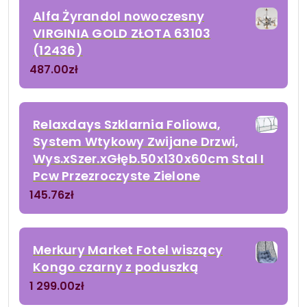
Alfa Żyrandol nowoczesny
VIRGINIA GOLD ZŁOTA 63103
(12436)
487.00
zł
Relaxdays Szklarnia Foliowa,
System Wtykowy Zwijane Drzwi,
Wys.xSzer.xGłęb.50x130x60cm Stal I
Pcw Przezroczyste Zielone
145.76
zł
Merkury Market Fotel wiszący
Kongo czarny z poduszką
1 299.00
zł