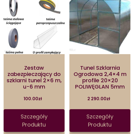
Zestaw
Tunel Szklarnia
zabezpieczający do
Ogrodowa 2,4×4 m
szklarni tunel 2×6 m,
profile 20×20
u-6 mm
POLIWĘGLAN 5mm
100.00
zł
2 290.00
zł
Szczegóły
Szczegóły
Produktu
Produktu