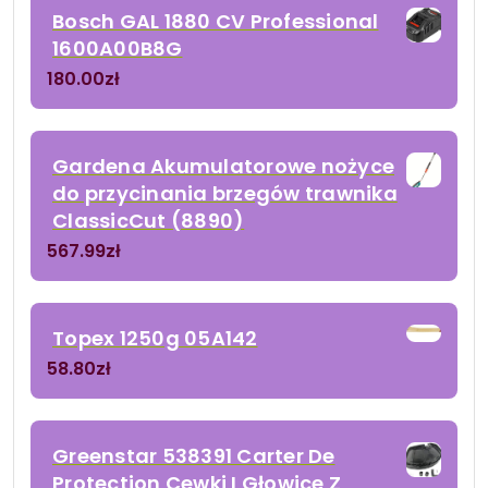
Bosch GAL 1880 CV Professional
1600A00B8G
180.00
zł
Gardena Akumulatorowe nożyce
do przycinania brzegów trawnika
ClassicCut (8890)
567.99
zł
Topex 1250g 05A142
58.80
zł
Greenstar 538391 Carter De
Protection Cewki I Głowice Z