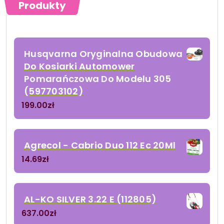
Produkty
Husqvarna Oryginalna Obudowa
Do Kosiarki Automower
Pomarańczowa Do Modelu 305
(597703102)
199.00
zł
Agrecol - Cabrio Duo 112 Ec 20Ml
14.69
zł
AL-KO SILVER 3.22 E (112805)
637.00
zł