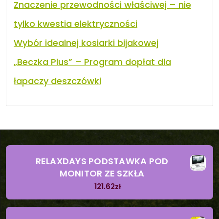
Znaczenie przewodności właściwej – nie
tylko kwestia elektryczności
Wybór idealnej kosiarki bijakowej
„Beczka Plus” – Program dopłat dla
łapaczy deszczówki
RELAXDAYS PODSTAWKA POD
MONITOR ZE SZKŁA
121.62
zł