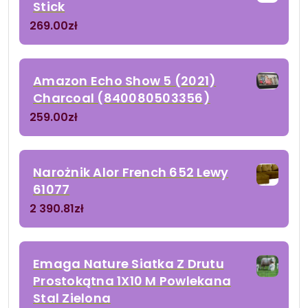
Stick
269.00
zł
Amazon Echo Show 5 (2021)
Charcoal (840080503356)
259.00
zł
Narożnik Alor French 652 Lewy
61077
2 390.81
zł
Emaga Nature Siatka Z Drutu
Prostokątna 1X10 M Powlekana
Stal Zielona