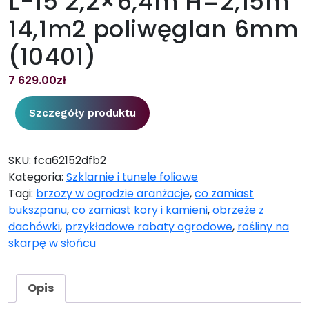
L-15 2,2×6,4m H=2,15m
14,1m2 poliwęglan 6mm
(10401)
7 629.00
zł
Szczegóły produktu
SKU:
fca62152dfb2
Kategoria:
Szklarnie i tunele foliowe
Tagi:
brzozy w ogrodzie aranżacje
,
co zamiast
bukszpanu
,
co zamiast kory i kamieni
,
obrzeże z
dachówki
,
przykładowe rabaty ogrodowe
,
rośliny na
skarpę w słońcu
Opis