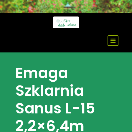
Skip
to
content
Emaga
Szklarnia
Sanus L-15
2,2×6,4m