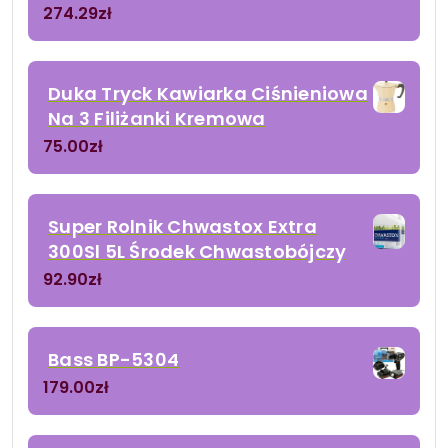
274.29
zł
Duka Tryck Kawiarka Ciśnieniowa
Na 3 Filiżanki Kremowa
75.00
zł
Super Rolnik Chwastox Extra
300Sl 5L Środek Chwastobójczy
92.90
zł
Bass BP-5304
179.00
zł