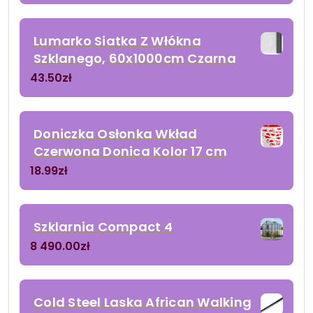
Lumarko Siatka Z Włókna
Szklanego, 60x1000cm Czarna
43.50
zł
Doniczka Osłonka Wkład
Czerwona Donica Kolor 17 cm
18.99
zł
Szklarnia Compact 4
8 490.00
zł
Cold Steel Laska African Walking