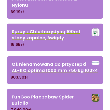
Nylonu
69.19
zł
Spray z Chlorhexydyną 100ml
stany zapalne, świądy
15.65
zł
Oś niehamowana do przyczepki
AL-KO optima 1000 mm 750 kg 100x4
803.30
zł
FunGoo Plac zabaw Spider
Bufallo
7 949.00
zł