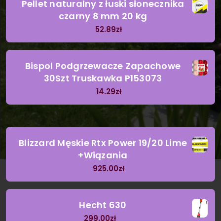
Pellet naturalny z łuski słonecznika
czarny 8 mm 20 kg
52.89
zł
Bispol Podgrzewacze Zapachowe
30Szt Truskawka P153073
14.29
zł
Blizzard Męskie Rtx Power 19/20 Lime
+Wiązania
925.00
zł
Hecht 630
299.00
zł