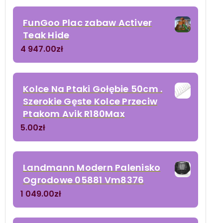
FunGoo Plac zabaw Activer
Teak Hide
4 947.00
zł
Kolce Na Ptaki Gołębie 50cm .
Szerokie Gęste Kolce Przeciw
Ptakom Avik R180Max
5.00
zł
Landmann Modern Palenisko
Ogrodowe 05881 Vm8376
1 049.00
zł