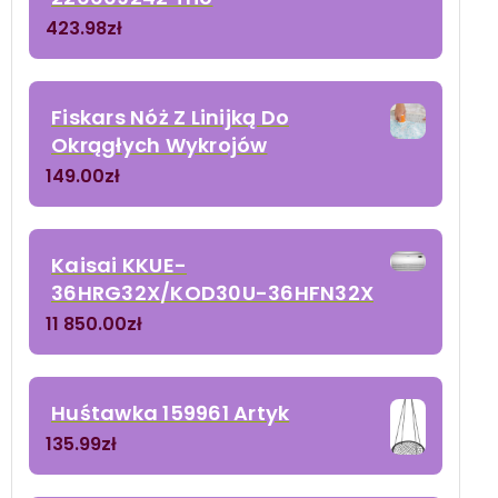
423.98
zł
Fiskars Nóż Z Linijką Do
Okrągłych Wykrojów
149.00
zł
Kaisai KKUE-
36HRG32X/KOD30U-36HFN32X
11 850.00
zł
Huśtawka 159961 Artyk
135.99
zł