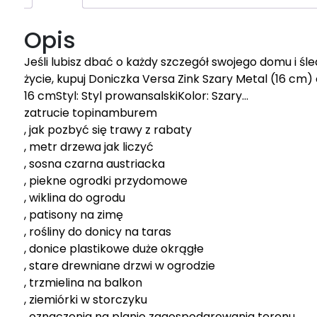
Opis
Jeśli lubisz dbać o każdy szczegół swojego domu i śl
życie, kupuj Doniczka Versa Zink Szary Metal (16 cm) 
16 cmStyl: Styl prowansalskiKolor: Szary…
zatrucie topinamburem
, jak pozbyć się trawy z rabaty
, metr drzewa jak liczyć
, sosna czarna austriacka
, piekne ogrodki przydomowe
, wiklina do ogrodu
, patisony na zimę
, rośliny do donicy na taras
, donice plastikowe duże okrągłe
, stare drewniane drzwi w ogrodzie
, trzmielina na balkon
, ziemiórki w storczyku
, oznaczenia na planie zagospodarowania terenu