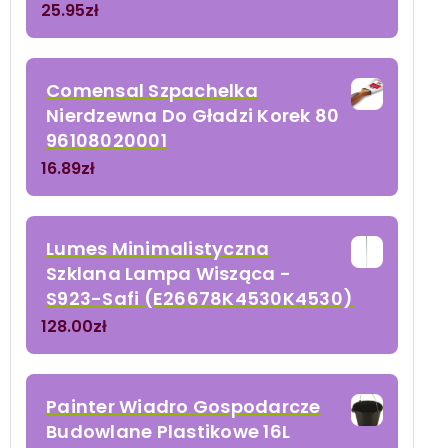
25.95
zł
Comensal Szpachelka
Nierdzewna Do Gładzi Korek 80
96108020001
16.89
zł
Lumes Minimalistyczna
Szklana Lampa Wisząca -
S923-Safi (E26678K4530K4530)
128.00
zł
Painter Wiadro Gospodarcze
Budowlane Plastikowe 16L