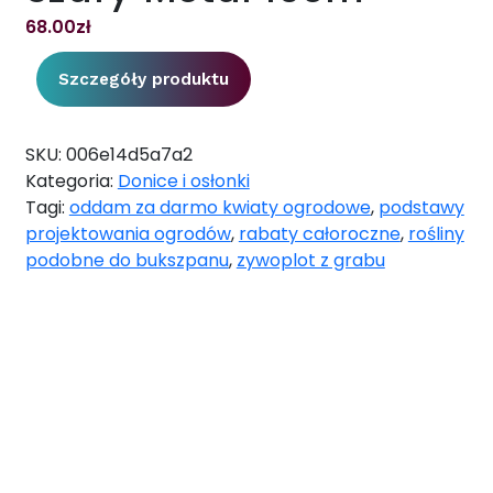
68.00
zł
Szczegóły produktu
SKU:
006e14d5a7a2
Kategoria:
Donice i osłonki
Tagi:
oddam za darmo kwiaty ogrodowe
,
podstawy
projektowania ogrodów
,
rabaty całoroczne
,
rośliny
podobne do bukszpanu
,
zywoplot z grabu