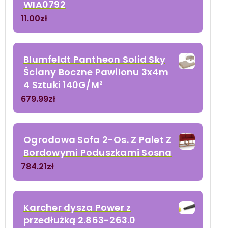
WIA0792
11.00
zł
Blumfeldt Pantheon Solid Sky
Ściany Boczne Pawilonu 3x4m
4 Sztuki 140G/M²
679.99
zł
Ogrodowa Sofa 2-Os. Z Palet Z
Bordowymi Poduszkami Sosna
784.21
zł
Karcher dysza Power z
przedłużką 2.863-263.0