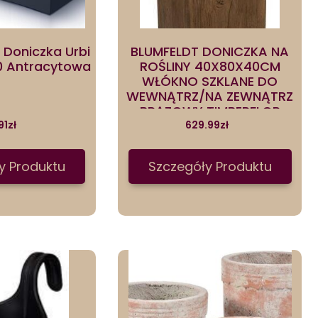
 Doniczka Urbi
BLUMFELDT DONICZKA NA
0 Antracytowa
ROŚLINY 40X80X40CM
WŁÓKNO SZKLANE DO
WEWNĄTRZ/NA ZEWNĄTRZ
BRĄZOWY TIMBERFLOR
91
zł
629.99
zł
y Produktu
Szczegóły Produktu