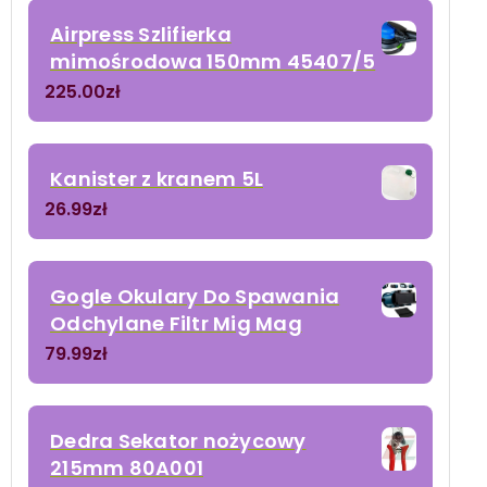
Airpress Szlifierka
mimośrodowa 150mm 45407/5
225.00
zł
Kanister z kranem 5L
26.99
zł
Gogle Okulary Do Spawania
Odchylane Filtr Mig Mag
79.99
zł
Dedra Sekator nożycowy
215mm 80A001