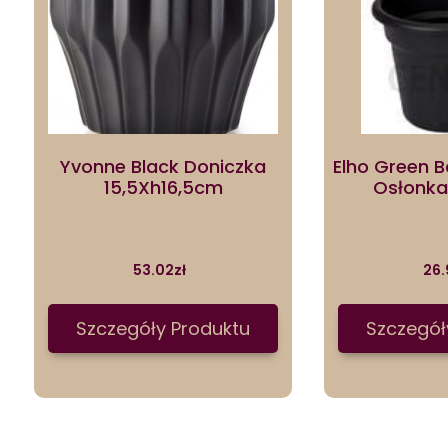
Yvonne Black Doniczka
Elho Green 
15,5Xh16,5cm
Osłonka
53.02
zł
26.
Szczegóły Produktu
Szczegół