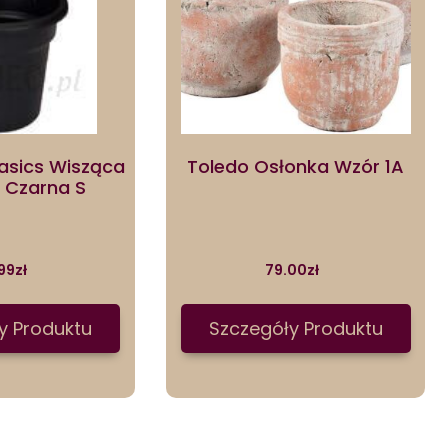
Basics Wisząca
Toledo Osłonka Wzór 1A
 Czarna S
99
zł
79.00
zł
y Produktu
Szczegóły Produktu