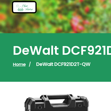
Skip
to
content
DeWalt DCF92
DeWalt DCF921D2T-QW
Home
/