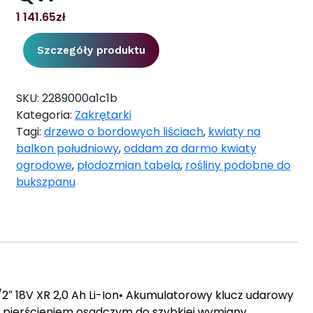
1 141.65
zł
Szczegóły produktu
SKU:
2289000a1c1b
Kategoria:
Zakrętarki
Tagi:
drzewo o bordowych liściach
,
kwiaty na
balkon południowy
,
oddam za darmo kwiaty
ogrodowe
,
płodozmian tabela
,
rośliny podobne do
bukszpanu
 18V XR 2,0 Ah Li-Ion• Akumulatorowy klucz udarowy
 pierścieniem osadczym do szybkiej wymiany