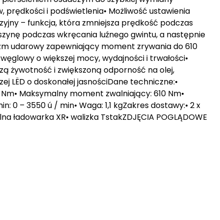
 prędkości i podświetlenia• Możliwość ustawienia
yzyjny – funkcja, która zmniejsza prędkość podczas
szynę podczas wkręcania luźnego gwintu, a następnie
zm udarowy zapewniający moment zrywania do 610
zwęglowy o większej mocy, wydajności i trwałości•
ą żywotność i zwiększoną odporność na olej,
zej LËD o doskonałej jasnościDane techniczne:•
06 Nm• Maksymalny moment zwalniający: 610 Nm•
n: 0 – 3550 ú / min• Waga: 1,1 kgZakres dostawy:• 2 x
salna ładowarka XR• walizka TstakZDJĘCIA POGLĄDOWE