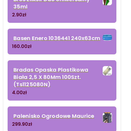
35ml
2.90
zł
Basen Enero 1036441 240x63cm
160.00
zł
Bradas Opaska Plastikowa
Biała 2,5 X 80Mm 100Szt.
(Ts1125080N)
4.00
zł
Palenisko Ogrodowe Maurice
299.90
zł