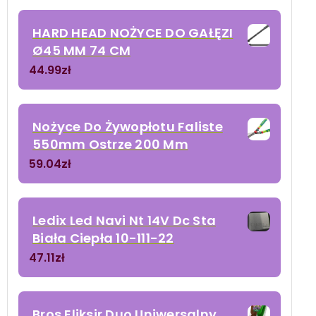
HARD HEAD NOŻYCE DO GAŁĘZI
Ø45 MM 74 CM
44.99
zł
Nożyce Do Żywopłotu Faliste
550mm Ostrze 200 Mm
59.04
zł
Ledix Led Navi Nt 14V Dc Sta
Biała Ciepła 10-111-22
47.11
zł
Bros Eliksir Duo Uniwersalny