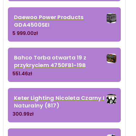
Daewoo Power Products
GDA4500SEI
5 999.00
zł
Bahco Torba otwarta 19 z
przykryciem 4750FB1-19B
551.46
zł
Keter Lighting Nicoleta Czarny I
Naturalny (817)
300.99
zł