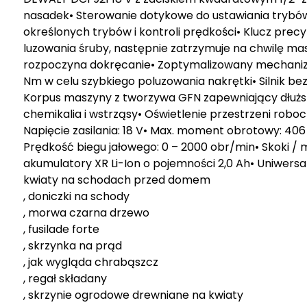
nasadek• Sterowanie dotykowe do ustawiania trybów,
określonych trybów i kontroli prędkości• Klucz prec
luzowania śruby, następnie zatrzymuje na chwilę ma
rozpoczyna dokręcanie• Zoptymalizowany mechani
Nm w celu szybkiego poluzowania nakrętki• Silnik be
Korpus maszyny z tworzywa GFN zapewniający dłuższ
chemikalia i wstrząsy• Oświetlenie przestrzeni roboc
Napięcie zasilania: 18 V• Max. moment obrotowy: 4
Prędkość biegu jałowego: 0 – 2000 obr/min• Skoki / mi
akumulatory XR Li-Ion o pojemności 2,0 Ah• Uniwer
kwiaty na schodach przed domem
, doniczki na schody
, morwa czarna drzewo
, fusilade forte
, skrzynka na prąd
, jak wygląda chrabąszcz
, regał składany
, skrzynie ogrodowe drewniane na kwiaty