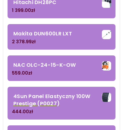
Hitachi DH28PC
1 399.00
zł
Makita DUN600LR LXT
2 378.99
zł
NAC OLC-24-15-K-OW
559.00
zł
4Sun Panel Elastyczny 100W
Prestige (P0027)
444.00
zł