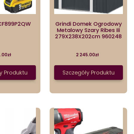
CF899P2QW
Grindi Domek Ogrodowy
Metalowy Szary Ribes Iii
279X238X202cm 960248
5.00
zł
2 245.00
zł
y Produktu
Szczegóły Produktu