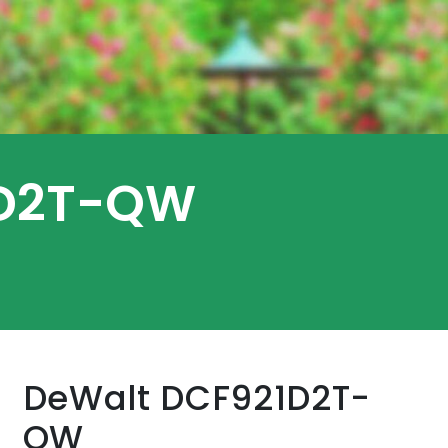
1D2T-QW
DeWalt DCF921D2T-
QW