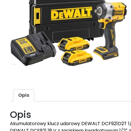
Opis
Opis
Akumulatorowy klucz udarowy DEWALT DCF921D2T 1/2″
DEWALT DCF921 18 V z zaciskiem kwadratowym 1/2″ z