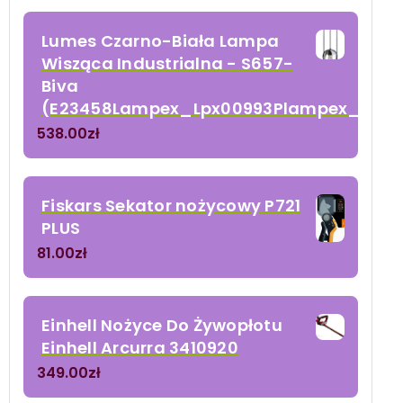
Lumes Czarno-Biała Lampa
Wisząca Industrialna - S657-
Biva
(E23458Lampex_Lpx00993Plampex_Lpx0
538.00
zł
Fiskars Sekator nożycowy P721
PLUS
81.00
zł
Einhell Nożyce Do Żywopłotu
Einhell Arcurra 3410920
349.00
zł