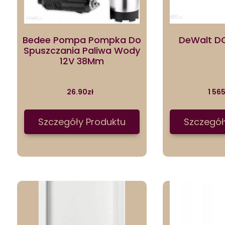
Bedee Pompa Pompka Do
DeWalt D
Spuszczania Paliwa Wody
12V 38Mm
26.90
zł
1 56
Szczegóły Produktu
Szczegół