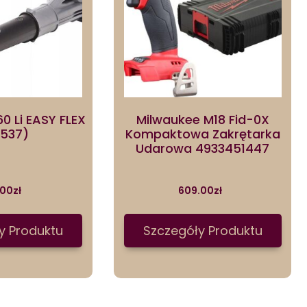
0 Li EASY FLEX
Milwaukee M18 Fid-0X
3537)
Kompaktowa Zakrętarka
Udarowa 4933451447
.00
zł
609.00
zł
y Produktu
Szczegóły Produktu