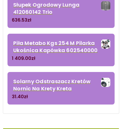
Słupek Ogrodowy Lunga
412060142 Trio
636.53
zł
Piła Metabo Kgs 254 M Pilarka
Ukośnica Kapówka 602540000
1 409.00
zł
Solarny Odstraszacz Kretów
Nornic Na Krety Kreta
31.40
zł