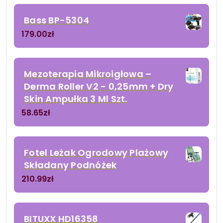
Bass BP-5304
179.00
zł
Mezoterapia Mikroigłowa –
Derma Roller V2 - 0,25mm + Dry
Skin Ampułka 3 Ml Szt.
58.65
zł
Fotel Leżak Ogrodowy Plażowy
Składany Podnóżek
210.99
zł
BITUXX HD16358