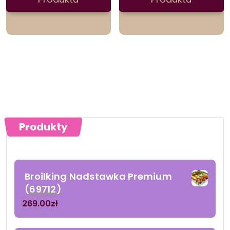
Produkty
Broilking Nadstawka Premium
(69712)
269.00
zł