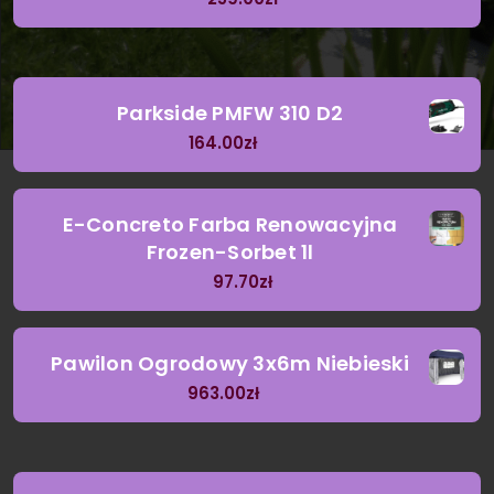
Parkside PMFW 310 D2
164.00
zł
E-Concreto Farba Renowacyjna
Frozen-Sorbet 1l
97.70
zł
Pawilon Ogrodowy 3x6m Niebieski
963.00
zł