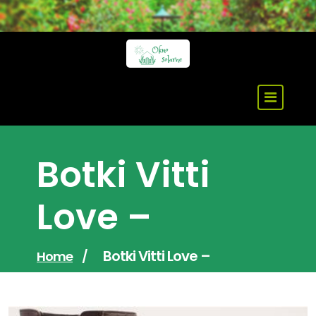
Skip
to
content
Botki Vitti
Love –
Botki Vitti Love –
Home
/