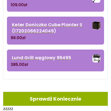
109.00
zł
Keter Doniczka Cube Planter S
(17202066224049)
99.00
zł
Lund Grill węglowy 99495
385.00
zł
Sprawdź Koniecznie
zzzzz