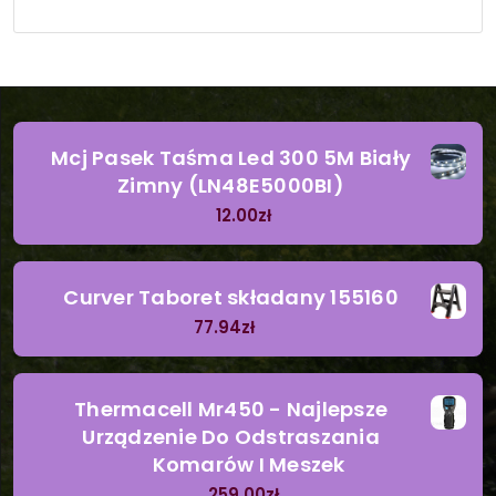
Mcj Pasek Taśma Led 300 5M Biały
Zimny (LN48E5000BI)
12.00
zł
Curver Taboret składany 155160
77.94
zł
Thermacell Mr450 - Najlepsze
Urządzenie Do Odstraszania
Komarów I Meszek
259.00
zł