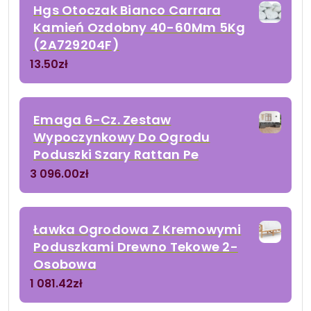
Hgs Otoczak Bianco Carrara
Kamień Ozdobny 40-60Mm 5Kg
(2A729204F)
13.50
zł
Emaga 6-Cz. Zestaw
Wypoczynkowy Do Ogrodu
Poduszki Szary Rattan Pe
3 096.00
zł
Ławka Ogrodowa Z Kremowymi
Poduszkami Drewno Tekowe 2-
Osobowa
1 081.42
zł