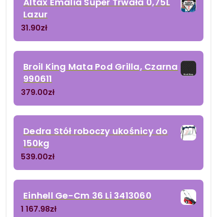
Altax Emalia Super Trwała 0,75L
Lazur
31.90
zł
Broil King Mata Pod Grilla, Czarna
990611
379.00
zł
Dedra Stół roboczy ukośnicy do
150kg
539.00
zł
Einhell Ge-Cm 36 Li 3413060
1 167.98
zł