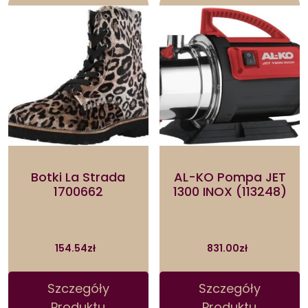
Botki La Strada
AL-KO Pompa JET
1700662
1300 INOX (113248)
154.54
zł
831.00
zł
Szczegóły
Szczegóły
Produktu
Produktu