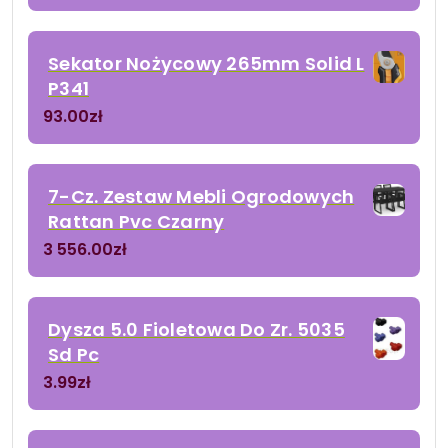
Sekator Nożycowy 265mm Solid L
P341
93.00
zł
7-Cz. Zestaw Mebli Ogrodowych
Rattan Pvc Czarny
3 556.00
zł
Dysza 5.0 Fioletowa Do Zr. 5035
Sd Pc
3.99
zł