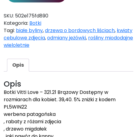
SKU:
502e175fd890
Kategoria:
Botki
Tagi:
białe byliny
,
drzewa o bordowych liściach
,
kwiaty
cebulowe zdjęcia
,
odmiany jeżówki
,
rośliny miododajne
wieloletnie
Opis
Opis
Botki Vitti Love – 321.21 Brązowy Dostępny w
rozmiarach dla kobiet. 39,40. 5% zniżki z kodem
PL5WIN22
werbena patagońska
, rabaty z różami zdjęcia
, drzewo migdałek
, jaki nawóz do kanny