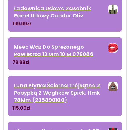
Ładownica Udowa Zasobnik
Panel Udowy Condor Oliv
199.99
zł
Meec Waz Do Sprezonego
Powietrza 13 Mm 10 M 079086
79.99
zł
Luna Płytka Ścierna Trójkątna Z
Posypką Z Węglików Spiek. Hmk
78Mm (235890100)
115.00
zł