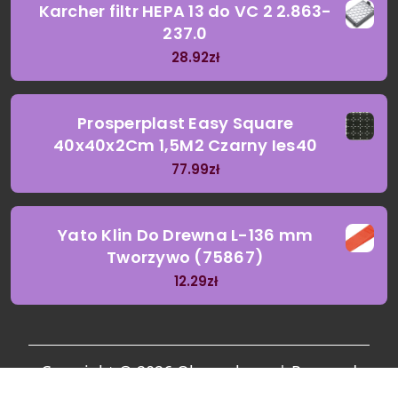
Karcher filtr HEPA 13 do VC 2 2.863-
237.0
28.92
zł
Prosperplast Easy Square
40x40x2Cm 1,5M2 Czarny Ies40
77.99
zł
Yato Klin Do Drewna L-136 mm
Tworzywo (75867)
12.29
zł
Copyright © 2026 Oknosolarne | Powered
by
Garden Landscaping Coach